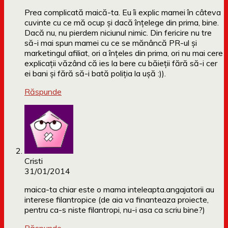
Prea complicată maică-ta. Eu îi explic mamei în câteva
cuvinte cu ce mă ocup şi dacă înţelege din prima, bine.
Dacă nu, nu pierdem niciunul nimic. Din fericire nu tre
să-i mai spun mamei cu ce se mănâncă PR-ul şi
marketingul afiliat, ori a înţeles din prima, ori nu mai cere
explicaţii văzând că ies la bere cu băieţii fără să-i cer
ei bani şi fără să-i bată poliţia la uşă :)).
Răspunde
Cristi
31/01/2014
maica-ta chiar este o mama inteleapta.angajatorii au
interese filantropice (de aia va finanteaza proiecte,
pentru ca-s niste filantropi, nu-i asa ca scriu bine?)