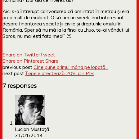
Aici s-a întrerupt convorbirea că am intrat în metrou și era
prea mult de explicat. O să am un week-end interesant
despre finanțarea societății civile și drepturile omului în
România. Sper să nu mă ia la final cu „huo, te-ai vândut lui
Soros, nu mai ești fata mea!” 😉
Share on Twitter
Tweet
Share on Pinterest
Share
previous post
Cine pune primul mâna pe lopată...
next post
Țepele afectează 20% din PIB
7 responses
Lucian Mustaţă
31/01/2014