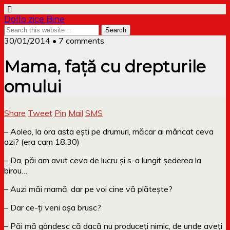
Dollo zice Bine
30/01/2014 • 7 comments
Mama, față cu drepturile
omului
Share
Tweet
Pin
Mail
SMS
– Aoleo, la ora asta ești pe drumuri, măcar ai mâncat ceva
azi? (era cam 18.30)
– Da, păi am avut ceva de lucru și s-a lungit șederea la
birou…
– Auzi măi mamă, dar pe voi cine vă plătește?
– Dar ce-ți veni așa brusc?
– Păi mă gândesc că dacă nu produceți nimic, de unde aveți