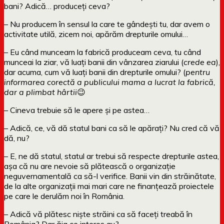
bani? Adică… produceți ceva?
– Nu producem în sensul la care te gândești tu, dar avem o
activitate utilă, zicem noi, apărăm drepturile omului…
– Eu când munceam la fabrică produceam ceva, tu când
munceai la ziar, vă luați banii din vânzarea ziarului (
crede ea
),
dar acuma, cum vă luați banii din drepturile omului? (
pentru
informarea corectă a publicului mama a lucrat la fabrică,
dar a plimbat hârtii
😉
– Cineva trebuie să le apere și pe astea…
– Adică, ce, vă dă statul bani ca să le apărați? Nu cred că vă
dă, nu?
– E, ne dă statul, statul ar trebui să respecte drepturile astea,
așa că nu are nevoie să plătească o organizație
neguvernamentală ca să-l verifice. Banii vin din străinătate,
de la alte organizații mai mari care ne finanțează proiectele
pe care le derulăm noi în România.
– Adică vă plătesc niște străini ca să faceți treabă în
România? Dar ăia ce interes au?