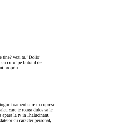
 tine? vezi tu,’ Dollo’
li cu curu’ pe butoiul de
nt propriu..
 singurii oameni care ma opresc
(alea care te roaga duios sa le
a apara la tv in „halucinant,
 datelor cu caracter personal,