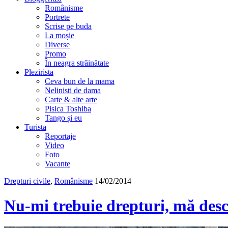
Românisme
Portrete
Scrise pe buda
La moșie
Diverse
Promo
În neagra străinătate
Plezirista
Ceva bun de la mama
Nelinisti de dama
Carte & alte arte
Pisica Toshiba
Tango și eu
Turista
Reportaje
Video
Foto
Vacante
Drepturi civile
,
Românisme
14/02/2014
Nu-mi trebuie drepturi, mă des