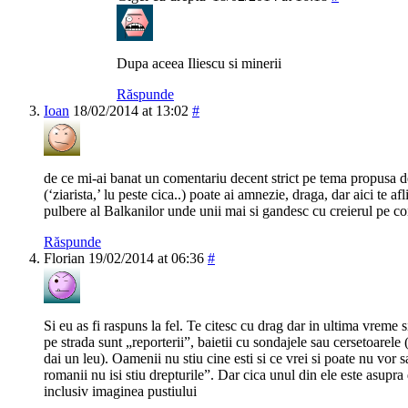
Dupa aceea Iliescu si minerii
Răspunde
Ioan
18/02/2014 at 13:02
#
de ce mi-ai banat un comentariu decent strict pe tema propusa de
(‘ziarista,’ lu peste cica..) poate ai amnezie, draga, dar aici te af
pulbere al Balkanilor unde unii mai si gandesc cu creierul pe co
Răspunde
Florian
19/02/2014 at 06:36
#
Si eu as fi raspuns la fel. Te citesc cu drag dar in ultima vreme
pe strada sunt „reporterii”, baietii cu sondajele sau cersetoarele 
dai un leu). Oamenii nu stiu cine esti si ce vrei si poate nu vor s
romanii nu isi stiu drepturile”. Dar cica unul din ele este asupra
inclusiv imaginea pustiului