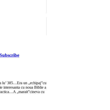
Subscribe
atia lu’ 385…Era un „echipaj”cu
tie interesanta cu noua Biblie a
 practica…A „marait”cineva cu