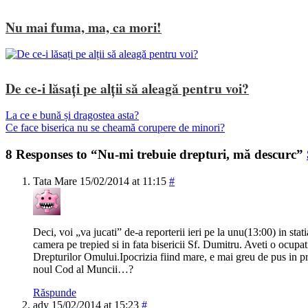
Nu mai fuma, ma, ca mori!
De ce-i lăsați pe alții să aleagă pentru voi?
La ce e bună și dragostea asta?
Ce face biserica nu se cheamă corupere de minori?
8 Responses to “Nu-mi trebuie drepturi, mă descurc”
Tata Mare
15/02/2014 at 11:15
#
Deci, voi „va jucati” de-a reporterii ieri pe la unu(13:00) in st
camera pe trepied si in fata bisericii Sf. Dumitru. Aveti o ocupa
Drepturilor Omului.Ipocrizia fiind mare, e mai greu de pus in
noul Cod al Muncii…?
Răspunde
ady
15/02/2014 at 15:23
#