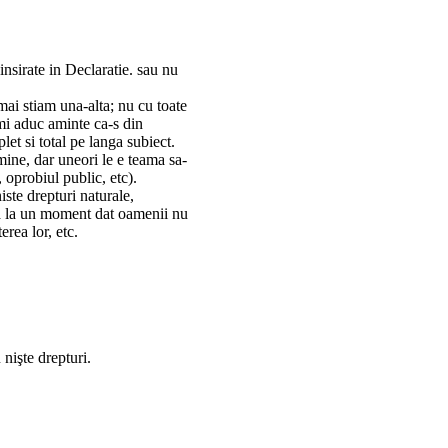
insirate in Declaratie. sau nu
 mai stiam una-alta; nu cu toate
mi aduc aminte ca-s din
et si total pe langa subiect.
mine, dar uneori le e teama sa-
 oprobiul public, etc).
iste drepturi naturale,
 ca la un moment dat oamenii nu
rea lor, etc.
nişte drepturi.