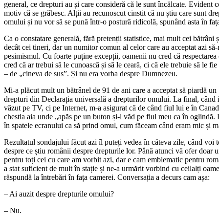
general, ce drepturi au și care consideră că le sunt încălcate. Evident 
motiv că se grăbesc. Alții au recunoscut cinstit că nu știu care sunt dr
omului și nu vor să se pună într-o postură ridicolă, spunând asta în faț
Ca o constatare generală, fără pretenții statistice, mai mult cei bătrâni ș
decât cei tineri, dar un numitor comun al celor care au acceptat azi să
pesimismul. Cu foarte puține excepții, oamenii nu cred că respectarea dr
cred că ar trebui să le cunoască și să le ceară, ci că ele trebuie să le fi
– de „cineva de sus”. Și nu era vorba despre Dumnezeu.
Mi-a plăcut mult un bătrânel de 91 de ani care a acceptat să piardă un
drepturi din Declarația universală a drepturilor omului. La final, când 
văzut pe TV, ci pe Internet, m-a asigurat că de când fiul lui e în Canad
chestia aia unde „apăs pe un buton și-l văd pe fiul meu ca în oglind
în spatele ecranului ca să prind omul, cum făceam când eram mic și m
Rezultatul sondajului făcut azi îl puteți vedea în câteva zile, când voi
despre ce știu românii despre drepturile lor. Până atunci vă ofer doar un
pentru toți cei cu care am vorbit azi, dar e cam emblematic pentru rom
a stat suficient de mult în stație și ne-a urmărit vorbind cu ceilalți oam
răspundă la întrebări în fața camerei. Conversația a decurs cam așa:
– Ai auzit despre drepturile omului?
– Nu.