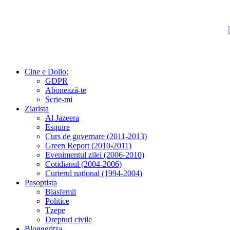
Cine e Dollo:
GDPR
Abonează-te
Scrie-mi
Ziarista
Al Jazeera
Esquire
Curs de guvernare (2011-2013)
Green Report (2010-2011)
Evenimentul zilei (2006-2010)
Cotidianul (2004-2006)
Curierul național (1994-2004)
Pașoptista
Blasfemii
Politice
Tzepe
Drepturi civile
Bloggeritza