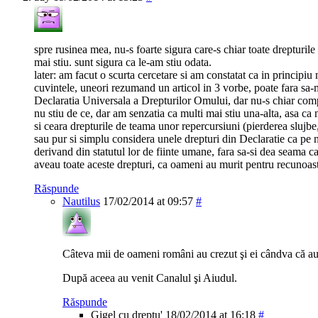
spre rusinea mea, nu-s foarte sigura care-s chiar toate drepturile 
mai stiu. sunt sigura ca le-am stiu odata.
later: am facut o scurta cercetare si am constatat ca in principiu
cuvintele, uneori rezumand un articol in 3 vorbe, poate fara sa-
Declaratia Universala a Drepturilor Omului, dar nu-s chiar compl
nu stiu de ce, dar am senzatia ca multi mai stiu una-alta, asa ca 
si ceara drepturile de teama unor repercursiuni (pierderea slujbe,
sau pur si simplu considera unele drepturi din Declaratie ca pe n
derivand din statutul lor de fiinte umane, fara sa-si dea seama
aveau toate aceste drepturi, ca oameni au murit pentru recunoaste
Răspunde
Nautilus
17/02/2014 at 09:57
#
Câteva mii de oameni români au crezut şi ei cândva că au 
După aceea au venit Canalul şi Aiudul.
Răspunde
Gigel cu dreptu'
18/02/2014 at 16:18
#