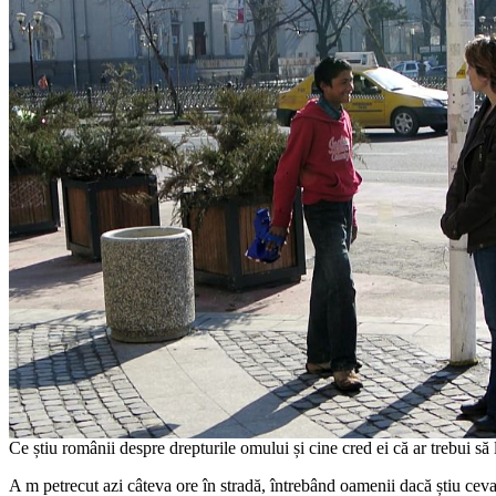
Ce știu românii despre drepturile omului și cine cred ei că ar trebui să 
A
m petrecut azi câteva ore în stradă, întrebând oamenii dacă știu ceva