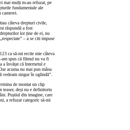
cei mai mulți m-au refuzat, pe
epturile fundamentale ale
a camerei.
tiau câteva drepturi civile,
-mi răspundă a fost
epturilor lor ține de ei, nu
e „respectate” – a se citi impuse
 123 ca să-mi recite mie câteva
i-am spus că filmul nu va fi
a a învățat că Internetul e
ă. Dar acuma nu mai pun mâna
ă vedeam singur în oglindă”.
 termina de montat un clip
 teaser, deși nu e definitoriu
âni. Puștiul din imagine, care
eni, a refuzat categoric să-mi