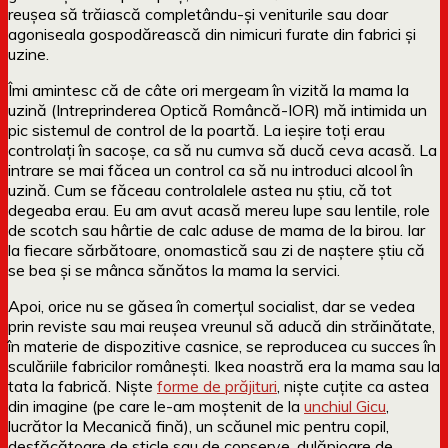
reușea să trăiască completându-și veniturile sau doar
agoniseala gospodărească din nimicuri furate din fabrici și
uzine.
Îmi amintesc că de câte ori mergeam în vizită la mama la
uzină (Intreprinderea Optică Româncă-IOR) mă intimida un
pic sistemul de control de la poartă. La ieșire toți erau
controlați în sacoșe, ca să nu cumva să ducă ceva acasă. La
intrare se mai făcea un control ca să nu introduci alcool în
uzină. Cum se făceau controlalele astea nu știu, că tot
degeaba erau. Eu am avut acasă mereu lupe sau lentile, role
de scotch sau hârtie de calc aduse de mama de la birou. Iar
la fiecare sărbătoare, onomastică sau zi de naștere știu că
se bea și se mânca sănătos la mama la servici.
Apoi, orice nu se găsea în comerțul socialist, dar se vedea
prin reviste sau mai reușea vreunul să aducă din străinătate,
în materie de dispozitive casnice, se reproducea cu succes în
sculăriile fabricilor românești. Ikea noastră era la mama sau la
tata la fabrică. Niște
forme de prăjituri
, niște cuțite ca astea
din imagine (pe care le-am moștenit de la
unchiul Gicu
,
lucrător la Mecanică fină), un scăunel mic pentru copil,
desfăcătoare de sticle sau de conserve, dulăpioare de