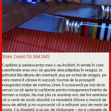
Share
Tweet
Pin
Mail
SMS
Copilăria și adolescența mea s-au încălzit, în iernile în care
caloriferele erau reci, iar gazele abia pâlpâiau în aragaz, la
pătratul ăla alburiu din marmură, pus pe ochiul de aragaz, pe
care mama îl cărase în sacoșă, tocmai de la proaspăt
inaugurata stație de metrou Unirii. Îi scoseseră pe toți de la
servici ca să ajute la curățenie pentru inaugurarea înainte de
termen a stației. Nu mai știu ce anotimp era, dar îmi amintesc
că a venit de acolo obosită ca niciodată (făcea o muncă de
birou de altfel) și mi-a povestit că a măturat zeci de metri de
stație. Ca răsplată și un pic de răzbunare – ea și colegele de