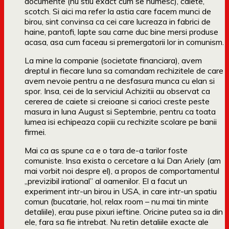
documente (nu stiu exact cum se numesc), caiete,
scotch. Si aici ma refer la astia care facem munci de
birou, sint convinsa ca cei care lucreaza in fabrici de
haine, pantofi, lapte sau carne duc bine mersi produse
acasa, asa cum faceau si premergatorii lor in comunism.
La mine la companie (societate financiara), avem
dreptul in fiecare luna sa comandam rechizitele de care
avem nevoie pentru a ne desfasura munca cu elan si
spor. Insa, cei de la serviciul Achizitii au observat ca
cererea de caiete si creioane si carioci creste peste
masura in luna August si Septembrie, pentru ca toata
lumea isi echipeaza copiii cu rechizite scolare pe banii
firmei.
Mai ca as spune ca e o tara de-a tarilor foste
comuniste. Insa exista o cercetare a lui Dan Ariely (am
mai vorbit noi despre el), a propos de comportamentul
„previzibil irational” al oamenilor. El a facut un
experiment intr-un birou in USA, in care intr-un spatiu
comun (bucatarie, hol, relax room – nu mai tin minte
detaliile), erau puse pixuri ieftine. Oricine putea sa ia din
ele, fara sa fie intrebat. Nu retin detaliile exacte ale