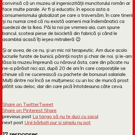
convinsă că un muzeu al ingeniozității muncitorului român ar
face multe parale. Ar fi și educativ, în epoca asta a
consumerismului globalizat pe care o traversăm, în care tinerii
și nu numai cred că nu există oameni mai îndemânatici ca
suedezii de la Ikea. Păi la noi pe vremea aia, cum spune
bancul, scoteai piese de bicicletă din fabrică și când le
asamblai acasă îți ieșea mitralieră 😉
Și ar avea, de ce nu, și un mic rol terapeutic. Am duce acolo
lucrurile furate de bunicii, părinții noștri și chiar de noi, și le-am
lăsa la muzeu împreună cu năravul ăsta, care din păcate nu
ne-a părăsit nici azi, după 20 de ani în care corporațiile se
chinuie să ne cucerească cu pachete de bonusuri salariale.
Mulți dintre noi încă se mulțumesc cu un loc de muncă prost
plătit sau deloc, dar din care pică întotdeauna câte ceva.
Share on Twitter
Tweet
Share on Pinterest
Share
previous post
La tango să nu te duci cu sacul
next post
Unii bărbați pur și simplu nu pot
17 responses