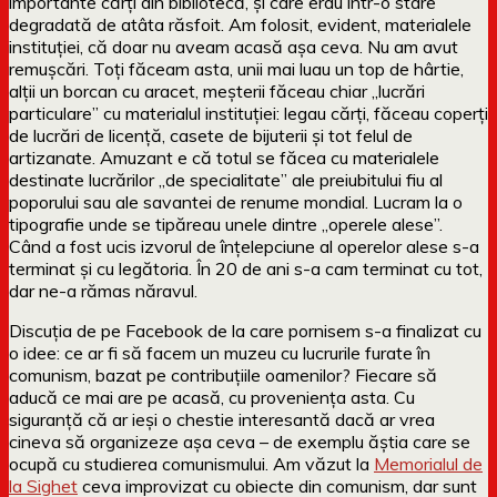
importante cărți din bibliotecă, și care erau într-o stare
degradată de atâta răsfoit. Am folosit, evident, materialele
instituției, că doar nu aveam acasă așa ceva. Nu am avut
remușcări. Toți făceam asta, unii mai luau un top de hârtie,
alții un borcan cu aracet, meșterii făceau chiar „lucrări
particulare” cu materialul instituției: legau cărți, făceau coperți
de lucrări de licență, casete de bijuterii și tot felul de
artizanate. Amuzant e că totul se făcea cu materialele
destinate lucrărilor „de specialitate” ale preiubitului fiu al
poporului sau ale savantei de renume mondial. Lucram la o
tipografie unde se tipăreau unele dintre „operele alese”.
Când a fost ucis izvorul de înțelepciune al operelor alese s-a
terminat și cu legătoria. În 20 de ani s-a cam terminat cu tot,
dar ne-a rămas năravul.
Discuția de pe Facebook de la care pornisem s-a finalizat cu
o idee: ce ar fi să facem un muzeu cu lucrurile furate în
comunism, bazat pe contribuțiile oamenilor? Fiecare să
aducă ce mai are pe acasă, cu proveniența asta. Cu
siguranță că ar ieși o chestie interesantă dacă ar vrea
cineva să organizeze așa ceva – de exemplu ăștia care se
ocupă cu studierea comunismului. Am văzut la
Memorialul de
la Sighet
ceva improvizat cu obiecte din comunism, dar sunt