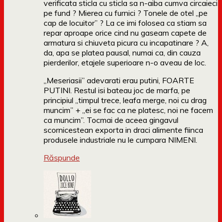
verificata sticla cu sticla sa n-aiba cumva circaieci
pe fund ? Mierea cu furnici ? Tonele de otel „pe
cap de locuitor” ? La ce imi folosea ca stiam sa
repar aproape orice cind nu gaseam capete de
armatura si chiuveta picura cu incapatinare ? A,
da, apa se platea pausal, numai ca, din cauza
pierderilor, etajele superioare n-o aveau de loc.
„Meseriasii” adevarati erau putini, FOARTE
PUTINI. Restul isi bateau joc de marfa, pe
principiul „timpul trece, leafa merge, noi cu drag
muncim” + „ei se fac ca ne platesc, noi ne facem
ca muncim”. Tocmai de aceea gingavul
scornicestean exporta in draci alimente fiinca
produsele industriale nu le cumpara NIMENI.
Răspunde