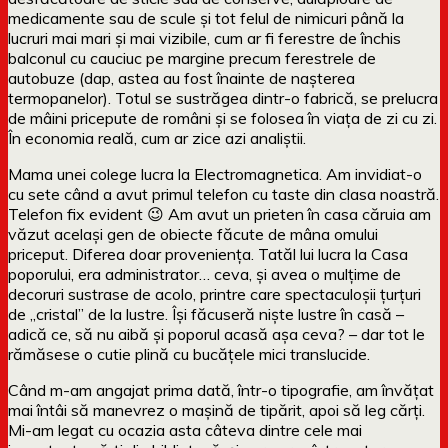
medicamente sau de scule și tot felul de nimicuri până la
lucruri mai mari și mai vizibile, cum ar fi ferestre de închis
balconul cu cauciuc pe margine precum ferestrele de
autobuze (dap, astea au fost înainte de nașterea
termopanelor). Totul se sustrăgea dintr-o fabrică, se prelucra
de mâini pricepute de români și se folosea în viața de zi cu zi.
În economia reală, cum ar zice azi analiștii.
Mama unei colege lucra la Electromagnetica. Am invidiat-o
cu sete când a avut primul telefon cu taste din clasa noastră.
Telefon fix evident 😉 Am avut un prieten în casa căruia am
văzut același gen de obiecte făcute de mâna omului
priceput. Diferea doar proveniența. Tatăl lui lucra la Casa
poporului, era administrator… ceva, și avea o mulțime de
decoruri sustrase de acolo, printre care spectaculoșii țurțuri
de „cristal” de la lustre. Își făcuseră niște lustre în casă –
adică ce, să nu aibă și poporul acasă așa ceva? – dar tot le
rămăsese o cutie plină cu bucățele mici translucide.
Când m-am angajat prima dată, într-o tipografie, am învățat
mai întâi să manevrez o mașină de tipărit, apoi să leg cărți.
Mi-am legat cu ocazia asta câteva dintre cele mai