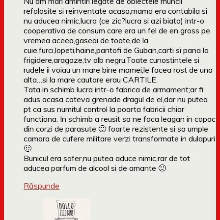
Nu am mari amintiri legate de obiectele muncii
refolosite si reinventate acasa,mama era contabila si
nu aducea nimic,lucra (ce zic?lucra si azi biata) intr-o
cooperativa de consum care era un fel de en gross pe
vremea aceea,gaseai de toate,de la
cuie,furci,lopeti,haine,pantofi de Guban,carti si pana la
frigidere,aragaze,tv alb negru.Toate cunostintele si
rudele ii voiau un mare bine mamei,le facea rost de una
alta…si la mare cautare erau CARTILE.
Tata in schimb lucra intr-o fabrica de armament;ar fi
adus acasa cateva grenade dragul de el,dar nu putea
pt ca sus numitul control la poarta fabricii chiar
functiona. In schimb a reusit sa ne faca leagan in copac
din corzi de parasute 🙂 foarte rezistente si sa umple
camara de cufere militare verzi transformate in dulapuri
🙂
Bunicul era sofer,nu putea aduce nimic,rar de tot
aducea parfum de alcool si de amante 🙂
Răspunde