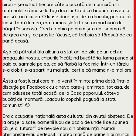
birou – și-au luat fiecare câte o bucată de marmură din
materialele rămase la fața locului. Cred că habar nu avea ce
are să facă cu ea. O luase doar așa, de-a dracului, pentru că
luase toată lumea, era frumos șlefuită și tocmai bună de
băgat în sacoșă. Cred că abia pe drum și-a dat seama cât
de grea era și ce prostie făcuse, că trebuia să târască de ea
până acasă.
Așa că pătratul ăla alburiu a stat ani de zile pe un ochi al
aragazului nostru, chipurile încălzind bucătăria. Iarna punea și
oala cu sarmale pe ea, ca să fiarbă la foc mic. Într-un târziu
s-a ciobit, s-a spart, nu mai știu, cert e că mama n-o mai are.
Ăsta a fost lucrul care mi-a venit în minte prima dată, într-o
discuție pe Facebook cu cineva care-și amintea, tot așa, de
cum adusese tatăl acasă, de la Casa poporului, câteva
bucăți de marmură, „cadou la copchil, pagubă la statul
comunist” 😉
Era o ocupație națională asta cu luatul din avutul obștesc. De
la orașe la sate, oamenii luau de acolo de unde li se spunea
că „e al tuturor”, de nevoie sau din obișnuință. Numai
ghinioniștii erau pedepsiți, marea masă de oameni ai muncii