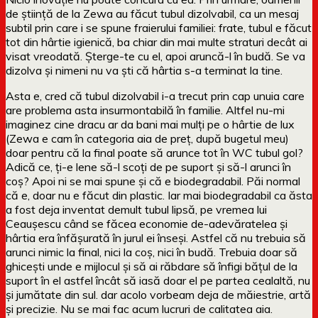
de știință de la Zewa au făcut tubul dizolvabil, ca un mesaj
subtil prin care i se spune fraierului familiei: frate, tubul e făcut
tot din hârtie igienică, ba chiar din mai multe straturi decât ai
visat vreodată. Șterge-te cu el, apoi aruncă-l în budă. Se va
dizolva și nimeni nu va ști că hârtia s-a terminat la tine.
Asta e, cred că tubul dizolvabil i-a trecut prin cap unuia care
are problema asta insurmontabilă în familie. Altfel nu-mi
imaginez cine dracu ar da bani mai mulți pe o hârtie de lux
(Zewa e cam în categoria aia de preț, după bugetul meu)
doar pentru că la final poate să arunce tot în WC tubul gol?
Adică ce, ți-e lene să-l scoți de pe suport și să-l arunci în
coș? Apoi ni se mai spune și că e biodegradabil. Păi normal
că e, doar nu e făcut din plastic. Iar mai biodegradabil ca ăsta
a fost deja inventat demult tubul lipsă, pe vremea lui
Ceaușescu când se făcea economie de-adevăratelea și
hârtia era înfășurată în jurul ei înseși. Astfel că nu trebuia să
arunci nimic la final, nici la coș, nici în budă. Trebuia doar să
ghicești unde e mijlocul și să ai răbdare să înfigi bățul de la
suport în el astfel încât să iasă doar el pe partea cealaltă, nu
și jumătate din sul. dar acolo vorbeam deja de măiestrie, artă
și precizie. Nu se mai fac acum lucruri de calitatea aia.