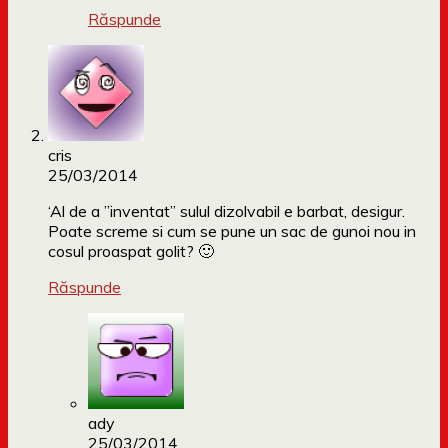
Răspunde
cris
25/03/2014
‘Al de a ”inventat” sulul dizolvabil e barbat, desigur.
Poate screme si cum se pune un sac de gunoi nou in
cosul proaspat golit? 🙂
Răspunde
ady
25/03/2014