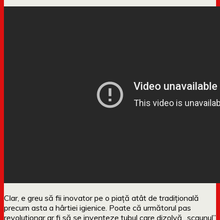
Clar, e greu să fii inovator pe o piață atât de tradițională
precum asta a hârtiei igienice. Poate că următorul pas
revoluționar ar fi să se inventeze tubul care dizolvă „scaunul”