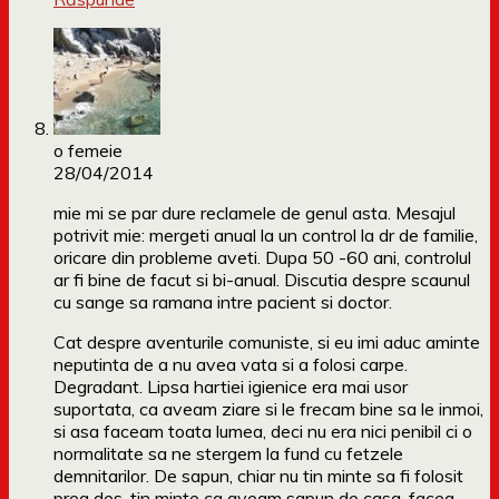
o femeie
28/04/2014
mie mi se par dure reclamele de genul asta. Mesajul
potrivit mie: mergeti anual la un control la dr de familie,
oricare din probleme aveti. Dupa 50 -60 ani, controlul
ar fi bine de facut si bi-anual. Discutia despre scaunul
cu sange sa ramana intre pacient si doctor.
Cat despre aventurile comuniste, si eu imi aduc aminte
neputinta de a nu avea vata si a folosi carpe.
Degradant. Lipsa hartiei igienice era mai usor
suportata, ca aveam ziare si le frecam bine sa le inmoi,
si asa faceam toata lumea, deci nu era nici penibil ci o
normalitate sa ne stergem la fund cu fetzele
demnitarilor. De sapun, chiar nu tin minte sa fi folosit
prea des, tin minte ca aveam sapun de casa, facea