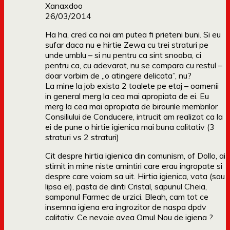
Xanaxdoo
26/03/2014
Ha ha, cred ca noi am putea fi prieteni buni. Si eu
sufar daca nu e hirtie Zewa cu trei straturi pe
unde umblu – si nu pentru ca sint snoaba, ci
pentru ca, cu adevarat, nu se compara cu restul –
doar vorbim de „o atingere delicata”, nu?
La mine la job exista 2 toalete pe etaj – oamenii
in general merg la cea mai apropiata de ei. Eu
merg la cea mai apropiata de birourile membrilor
Consiliului de Conducere, intrucit am realizat ca la
ei de pune o hirtie igienica mai buna calitativ (3
straturi vs 2 straturi)
Cit despre hirtia igienica din comunism, of Dollo, ai
stirnit in mine niste amintiri care erau ingropate si
despre care voiam sa uit. Hirtia igienica, vata (sau
lipsa ei), pasta de dinti Cristal, sapunul Cheia,
samponul Farmec de urzici. Bleah, cam tot ce
insemna igiena era ingrozitor de naspa dpdv
calitativ. Ce nevoie avea Omul Nou de igiena ?