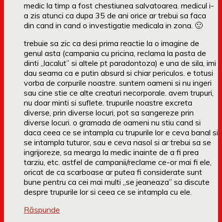
medic la timp a fost chestiunea salvatoarea. medicul i-
a zis atunci ca dupa 35 de ani orice ar trebui sa faca
din cand in cand o investigatie medicala in zona. 🙂
trebuie sa zic ca desi prima reactie la o imagine de
genul asta (campania cu pricina, reclama la pasta de
dinti „lacalut” si altele pt paradontoza) e una de sila, imi
dau seama ca e putin absurd si chiar periculos. e totusi
vorba de corpurile noastre. suntem oameni si nu ingeri
sau cine stie ce alte creaturi necorporale. avem trupuri,
nu doar minti si suflete. trupurile noastre excreta
diverse, prin diverse locuri, pot sa sangereze prin
diverse locuri. o gramada de oameni nu stiu cand si
daca ceea ce se intampla cu trupurile lor e ceva banal si
se intampla tuturor, sau e ceva nasol si ar trebui sa se
ingrijoreze, sa mearga la medic inainte de a fi prea
tarziu, etc. astfel de campanii/reclame ce-or mai fi ele,
oricat de ca scarboase ar putea fi considerate sunt
bune pentru ca cei mai multi „se jeaneaza” sa discute
despre trupurile lor si ceea ce se intampla cu ele.
Răspunde