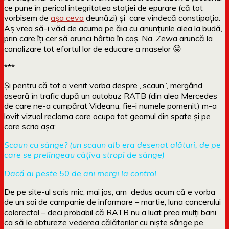
ce pune în pericol integritatea stației de epurare (că tot
vorbisem de
așa ceva
deunăzi) și care vindecă constipația.
Aș vrea să-i văd de acuma pe ăia cu anunțurile alea la budă,
prin care îți cer să arunci hârtia în coș. Na, Zewa aruncă la
canalizare tot efortul lor de educare a maselor 😛
***
Și pentru că tot a venit vorba despre „scaun”, mergând
aseară în trafic după un autobuz RATB (din alea Mercedes
de care ne-a cumpărat Videanu, fie-i numele pomenit) m-a
lovit vizual reclama care ocupa tot geamul din spate și pe
care scria așa:
Scaun cu sânge? (un scaun alb era desenat alături, de pe
care se prelingeau câțiva stropi de sânge)
Dacă ai peste 50 de ani mergi la control
De pe site-ul scris mic, mai jos, am dedus acum că e vorba
de un soi de campanie de informare – martie, luna cancerului
colorectal – deci probabil că RATB nu a luat prea mulți bani
ca să le obtureze vederea călătorilor cu niște sânge pe