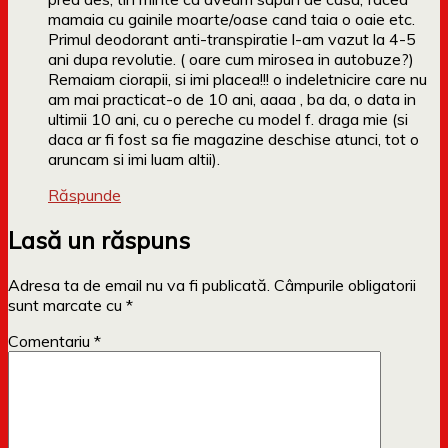
mamaia cu gainile moarte/oase cand taia o oaie etc.
Primul deodorant anti-transpiratie l-am vazut la 4-5
ani dupa revolutie. ( oare cum mirosea in autobuze?)
Remaiam ciorapii, si imi placea!!! o indeletnicire care nu
am mai practicat-o de 10 ani, aaaa , ba da, o data in
ultimii 10 ani, cu o pereche cu model f. draga mie (si
daca ar fi fost sa fie magazine deschise atunci, tot o
aruncam si imi luam altii).
Răspunde
Lasă un răspuns
Adresa ta de email nu va fi publicată.
Câmpurile obligatorii
sunt marcate cu
*
Comentariu
*