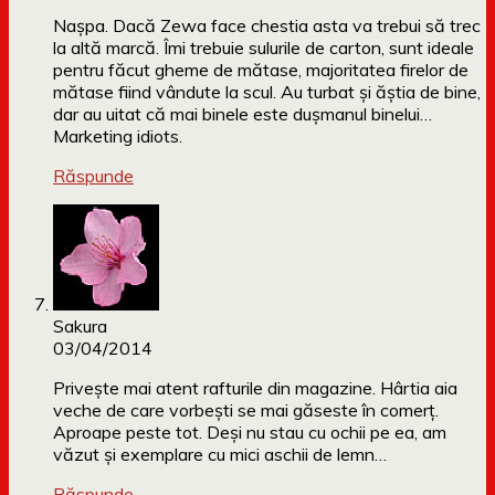
Naşpa. Dacă Zewa face chestia asta va trebui să trec
la altă marcă. Îmi trebuie sulurile de carton, sunt ideale
pentru făcut gheme de mătase, majoritatea firelor de
mătase fiind vândute la scul. Au turbat şi ăştia de bine,
dar au uitat că mai binele este duşmanul binelui…
Marketing idiots.
Răspunde
Sakura
03/04/2014
Priveşte mai atent rafturile din magazine. Hârtia aia
veche de care vorbeşti se mai găseste în comerţ.
Aproape peste tot. Deşi nu stau cu ochii pe ea, am
văzut şi exemplare cu mici aschii de lemn…
Răspunde