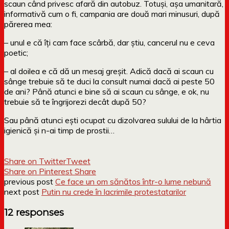
scaun când privesc afară din autobuz. Totuși, așa umanitară,
informativă cum o fi, campania are două mari minusuri, după
părerea mea:
– unul e că îți cam face scârbă, dar știu, cancerul nu e ceva
poetic;
– al doilea e că dă un mesaj greșit. Adică dacă ai scaun cu
sânge trebuie să te duci la consult numai dacă ai peste 50
de ani? Până atunci e bine să ai scaun cu sânge, e ok, nu
trebuie să te îngrijorezi decât după 50?
Sau până atunci ești ocupat cu dizolvarea sulului de la hârtia
igienică și n-ai timp de prostii…
Share on Twitter
Tweet
Share on Pinterest
Share
previous post
Ce face un om sănătos într-o lume nebună
next post
Putin nu crede în lacrimile protestatarilor
12 responses