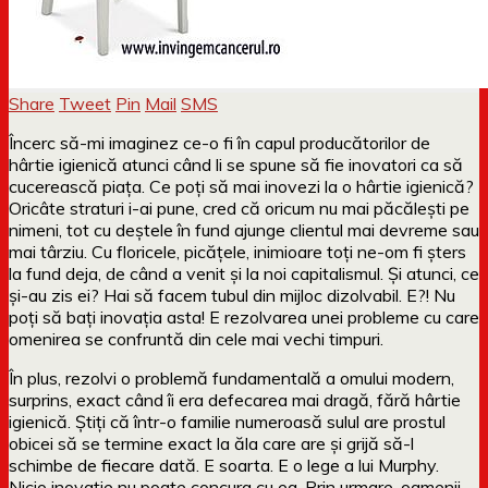
Share
Tweet
Pin
Mail
SMS
Încerc să-mi imaginez ce-o fi în capul producătorilor de
hârtie igienică atunci când li se spune să fie inovatori ca să
cucerească piața. Ce poți să mai inovezi la o hârtie igienică?
Oricâte straturi i-ai pune, cred că oricum nu mai păcălești pe
nimeni, tot cu deștele în fund ajunge clientul mai devreme sau
mai târziu. Cu floricele, picățele, inimioare toți ne-om fi șters
la fund deja, de când a venit și la noi capitalismul. Și atunci, ce
și-au zis ei? Hai să facem tubul din mijloc dizolvabil. E?! Nu
poți să bați inovația asta! E rezolvarea unei probleme cu care
omenirea se confruntă din cele mai vechi timpuri.
În plus, rezolvi o problemă fundamentală a omului modern,
surprins, exact când îi era defecarea mai dragă, fără hârtie
igienică. Știți că într-o familie numeroasă sulul are prostul
obicei să se termine exact la ăla care are și grijă să-l
schimbe de fiecare dată. E soarta. E o lege a lui Murphy.
Nicio inovație nu poate concura cu ea. Prin urmare, oamenii