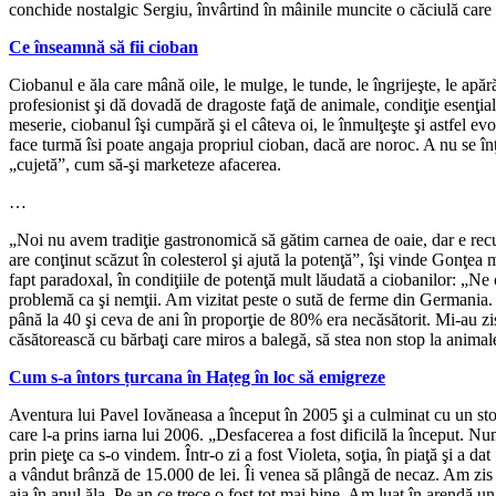
conchide nostalgic Sergiu, învârtind în mâinile muncite o căciulă care 
Ce înseamnă să fii cioban
Ciobanul e ăla care mână oile, le mulge, le tunde, le îngrijeşte, le apăr
profesionist şi dă dovadă de dragoste faţă de animale, condiţie esenţia
meserie, ciobanul îşi cumpără şi el câteva oi, le înmulţeşte şi astfel ev
face turmă îsi poate angaja propriul cioban, dacă are noroc. A nu se înţ
„cujetă”, cum să-şi marketeze afacerea.
…
„Noi nu avem tradiţie gastronomică să gătim carnea de oaie, dar e rec
are conţinut scăzut în colesterol şi ajută la potenţă”, îşi vinde Gonţea 
fapt paradoxal, în condiţiile de potenţă mult lăudată a ciobanilor: „N
problemă ca şi nemţii. Am vizitat peste o sută de ferme din Germania. 
până la 40 şi ceva de ani în proporţie de 80% era necăsătorit. Mi-au zi
căsătorească cu bărbaţi care miros a balegă, să stea non stop la animal
Cum s-a întors țurcana în Hațeg în loc să emigreze
Aventura lui Pavel Iovăneasa a început în 2005 şi a culminat cu un st
care l-a prins iarna lui 2006. „Desfacerea a fost dificilă la început. N
prin pieţe ca s-o vindem. Într-o zi a fost Violeta, soţia, în piaţă şi a dat
a vândut brânză de 15.000 de lei. Îi venea să plângă de necaz. Am zi
aia în anul ăla. Pe an ce trece o fost tot mai bine. Am luat în arendă u