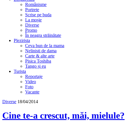
Românisme
Portrete
Scrise pe buda
La moșie
Diverse
Promo
În neagra străinătate
Plezirista
Ceva bun de la mama
Nelinisti de dama
Carte & alte arte
Pisica Toshiba
Tango și eu
Turista
Reportaje
Video
Foto
Vacante
Diverse
18/04/2014
Cine te-a crescut, măi, mielule?