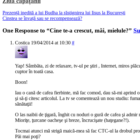
Ziua căpățânii
Prezență inedită a lui Budha la răstignirea lui Iisus la București
Cinstea se învață sau se recompensează?
One Response to “Cine te-a crescut, măi, mielule?”
Su
Costica
19/04/2014 at 10:30
#
Yap! Sâmbăta, zi de relaxare, tv-ul pe ştiri , Internet, miros plăc
cuptor în toată casa.
Boon!
Iau o cană de cafea fierbinte, mă fac comod, dau să-mi aprind o 
şi să-ţi citesc articolul. La tv se comentează un nou studiu: fum
sănătaţii!
O las naibii de ţigară, înghit cu noduri o gură de cafea şi admir m
Mioriţe, ţurcane oacheşe şi breze, încrucişate (haţegane?!).
Tocmai atunci mă strigă maică-mea să fac CTC-ul la drobul pro
Păi mai poţi?