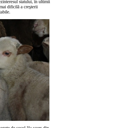
teresul statului, în ultimii
i dificilă a creşterii
abile.
egete de sosul ăla scurs din