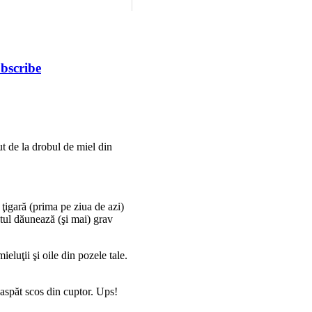
bscribe
ut de la drobul de miel din
ţigară (prima pe ziua de azi)
atul dăunează (şi mai) grav
ieluţii şi oile din pozele tale.
aspăt scos din cuptor. Ups!