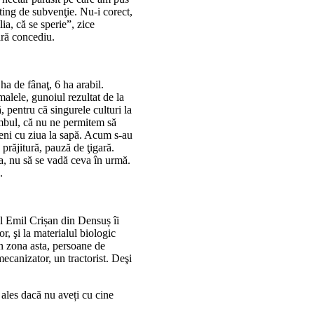
ting de subvenţie. Nu-i corect,
ia, că se sperie”, zice
ără concediu.
a de fânaţ, 6 ha arabil.
alele, gunoiul rezultat de la
pentru că singurele culturi la
mbul, că nu ne permitem să
ni cu ziua la sapă. Acum s-au
prăjitură, pauză de ţigară.
ua, nu să se vadă ceva în urmă.
.
ul Emil Crișan din Densuș îi
or, şi la materialul biologic
n zona asta, persoane de
ecanizator, un tractorist. Deşi
ales dacă nu aveți cu cine