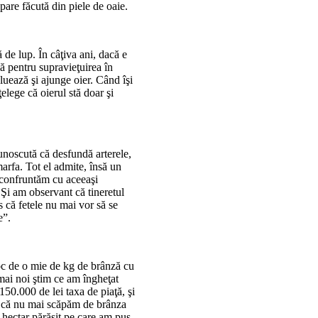
pare făcută din piele de oaie.
ă de lup. În câţiva ani, dacă e
lă pentru supravieţuirea în
oluează şi ajunge oier. Când îşi
elege că oierul stă doar şi
unoscută că desfundă arterele,
marfa. Tot el admite, însă un
e confruntăm cu aceeaşi
Şi am observant că tineretul
s că fetele nu mai vor să se
e”.
oc de o mie de kg de brânză cu
umai noi ştim ce am îngheţat
 150.000 de lei taxa de piaţă, şi
s că nu mai scăpăm de brânza
n hectar părăsit pe care am pus