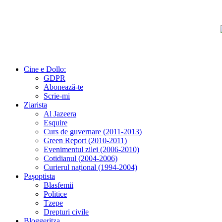
Cine e Dollo:
GDPR
Abonează-te
Scrie-mi
Ziarista
Al Jazeera
Esquire
Curs de guvernare (2011-2013)
Green Report (2010-2011)
Evenimentul zilei (2006-2010)
Cotidianul (2004-2006)
Curierul național (1994-2004)
Pașoptista
Blasfemii
Politice
Tzepe
Drepturi civile
Bloggeritza