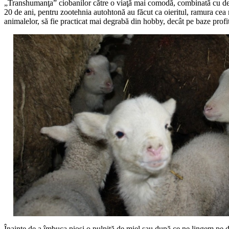
„Transhumanţa” ciobanilor către o viaţă mai comodă, combinată cu dezin
20 de ani, pentru zootehnia autohtonă au făcut ca oieritul, ramura cea ma
animalelor, să fie practicat mai degrabă din hobby, decât pe baze profit
Înainte de a îmbuca pioși o pulpiță de miel sau după ce ne lingem pe d