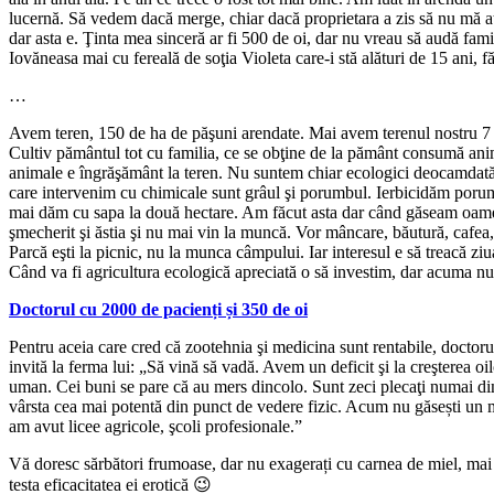
lucernă. Să vedem dacă merge, chiar dacă proprietara a zis să nu mă a
dar asta e. Ţinta mea sinceră ar fi 500 de oi, dar nu vreau să audă famil
Iovăneasa mai cu fereală de soţia Violeta care-i stă alături de 15 ani, f
…
Avem teren, 150 de ha de păşuni arendate. Mai avem terenul nostru 7 h
Cultiv pământul tot cu familia, ce se obţine de la pământ consumă anim
animale e îngrăşământ la teren. Nu suntem chiar ecologici deocamdată, 
care intervenim cu chimicale sunt grâul şi porumbul. Ierbicidăm poru
mai dăm cu sapa la două hectare. Am făcut asta dar când găseam oame
şmecherit şi ăstia şi nu mai vin la muncă. Vor mâncare, băutură, cafea, 
Parcă eşti la picnic, nu la munca câmpului. Iar interesul e să treacă zi
Când va fi agricultura ecologică apreciată o să investim, dar acuma nu
Doctorul cu 2000 de pacienți și 350 de oi
Pentru aceia care cred că zootehnia şi medicina sunt rentabile, doctor
invită la ferma lui: „Să vină să vadă. Avem un deficit şi la creşterea oil
uman. Cei buni se pare că au mers dincolo. Sunt zeci plecaţi numai di
vârsta cea mai potentă din punct de vedere fizic. Acum nu găsești un m
am avut licee agricole, şcoli profesionale.”
Vă doresc sărbători frumoase, dar nu exagerați cu carnea de miel, mai 
testa eficacitatea ei erotică 😉