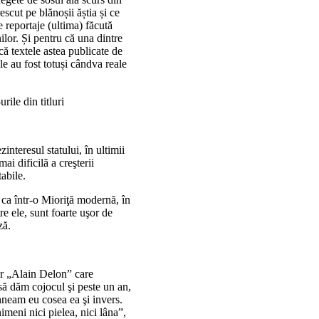
escut pe blănoșii ăștia și ce
e reportaje (ultima) făcută
lor. Și pentru că una dintre
că textele astea publicate de
le au fost totuși cândva reale
ile din titluri
teresul statului, în ultimii
i dificilă a creşterii
abile.
, ca într-o Mioriţă modernă, în
re ele, sunt foarte uşor de
ză.
or „Alain Delon” care
ă dăm cojocul şi peste un an,
neam eu cosea ea şi invers.
eni nici pielea, nici lâna”,