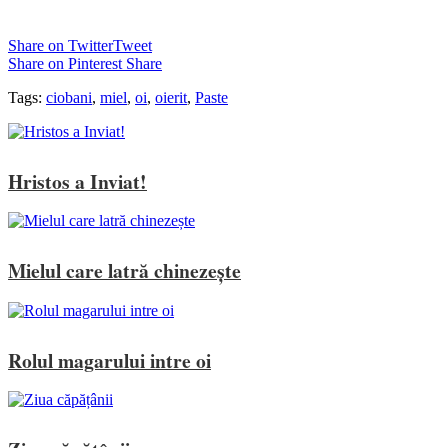
Share on Twitter
Tweet
Share on Pinterest
Share
Tags:
ciobani
,
miel
,
oi
,
oierit
,
Paste
Hristos a Inviat!
Mielul care latră chinezește
Rolul magarului intre oi