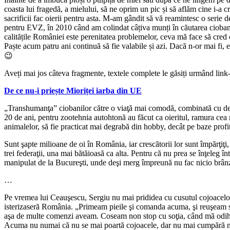
coasta lui fragedă, a mielului, să ne oprim un pic și să aflăm cine i-a cr
sacrificii fac oierii pentru asta. M-am gândit să vă reamintesc o serie d
pentru EVZ, în 2010 când am colindat câțiva munți în căutarea ciobani
calitățile României este perenitatea problemelor, ceva mă face să cred 
Paște acum patru ani continuă să fie valabile și azi. Dacă n-or mai fi, e
😉
Aveți mai jos câteva fragmente, textele complete le găsiți urmând link-ur
De ce nu-i priește Mioriței iarba din UE
„Transhumanţa” ciobanilor către o viaţă mai comodă, combinată cu dezin
20 de ani, pentru zootehnia autohtonă au făcut ca oieritul, ramura cea ma
animalelor, să fie practicat mai degrabă din hobby, decât pe baze profit
Sunt şapte milioane de oi în România, iar crescătorii lor sunt împărţiţi
trei federaţii, una mai bătăioasă ca alta. Pentru că nu prea se înţeleg înt
manipulat de la Bucureşti, unde deşi merg împreună nu fac nicio brân
…
Pe vremea lui Ceauşescu, Sergiu nu mai prididea cu cusutul cojoacel
isterizaseră România. „Primeam pieile şi comanda acuma, şi reuşeam s
aşa de multe comenzi aveam. Coseam non stop cu soţia, când mă odih
Acuma nu numai că nu se mai poartă cojoacele, dar nu mai cumpără nim