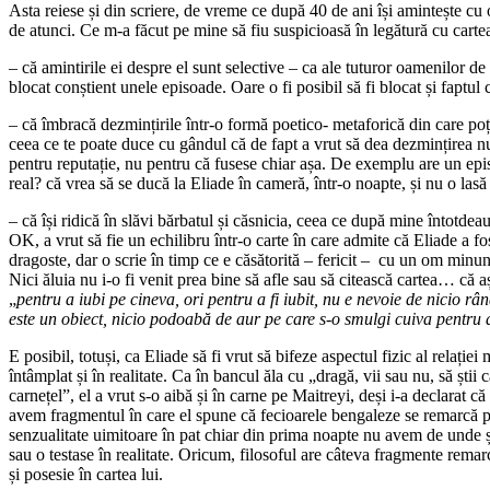
Asta reiese și din scriere, de vreme ce după 40 de ani își amintește cu 
de atunci. Ce m-a făcut pe mine să fiu suspicioasă în legătură cu cartea
– că amintirile ei despre el sunt selective – ca ale tuturor oamenilor de 
blocat conștient unele episoade. Oare o fi posibil să fi blocat și faptul 
– că îmbracă dezmințirile într-o formă poetico- metaforică din care poți
ceea ce te poate duce cu gândul că de fapt a vrut să dea dezmințirea n
pentru reputație, nu pentru că fusese chiar așa. De exemplu are un epis
real? că vrea să se ducă la Eliade în cameră, într-o noapte, și nu o la
– că își ridică în slăvi bărbatul și căsnicia, ceea ce după mine întotd
OK, a vrut să fie un echilibru într-o carte în care admite că Eliade a fos
dragoste, dar o scrie în timp ce e căsătorită – fericit – cu un om minun
Nici ăluia nu i-o fi venit prea bine să afle sau să citească cartea… că 
„
pentru a iubi pe cineva, ori pentru a fi iubit, nu e nevoie de nicio r
este un obiect, nicio podoabă de aur pe care s-o smulgi cuiva pentru a
E posibil, totuși, ca Eliade să fi vrut să bifeze aspectul fizic al relației
întâmplat și în realitate. Ca în bancul ăla cu „dragă, vii sau nu, să știi c
carnețel”, el a vrut s-o aibă și în carne pe Maitreyi, deși i-a declarat că 
avem fragmentul în care el spune că fecioarele bengaleze se remarcă pr
senzualitate uimitoare în pat chiar din prima noapte nu avem de unde șt
sau o testase în realitate. Oricum, filosoful are câteva fragmente remar
și posesie în cartea lui.