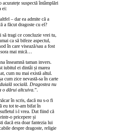
o acuratețe suspectă întâmplări
 ei:
altfel – dar ea admite că a
că a făcut dragoste cu el?
 să tragi ce concluzie vrei tu,
umai ca să bifeze aspectul,
od în care visează/sau a fost
să sora mai mică…
eauna înseamnă taman invers.
t iubitul ei dintâi și marea
at, cum nu mai există altul.
așa cum zice nevastă-sa în carte
ânduială socială. Dragostea nu
 o dărui altcuiva.
”.
 măcar în scris, dacă nu s-o fi
ă eu tot te-am bifat în
sufletul i-l vrea. Dat fiind că
intr-o pricepere și
i dacă era doar fantezia lui
cabile despre dragoste, religie