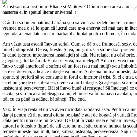
A fost sau n-a fost, între Eliade și Maitreyi? O întrebare care a ajuns ș
nașterea ei în spațiul literar universal :)
C
ând o să fiu eu bătrână-bătrână și o să vină ziarizdele tinere la min
vremea mea o să le spun că lucrul care m-a enervat cel mai tare în liter
legendara tenacitate cu care bărbatul a luptat pentru o femeie, în ciuda 
Am văzut asta aseară într-un serial. Cum se dă o ea frumoasă, sexy, de
un el îndrăgostit. De ea, firește. Și ea, nu și nu. Că să fie doar prieteni
în când (pentru întreținerea instalației) și atât. Nu relație, nu căsătorie,
așteptări și tot tacâmul. E, dar el vrea, mă-nțelegi?! Adică el vrea mai 
într-o veață anterioară a suferit că un fost (sau mai mulți) s-au îmbolnăv
că e ea de vină, adică ce iubește ea moare. Și de aia nu mai iubește, da
spune, și preferă să se consume în forul ei interior și trist. Și el e trist, 
că el nu știe de ce suferă ea, crede că nu-l iubește. Și așteaptă, și are r
insistent și perseverent. Băi și într-o bună zi reușește! Să înțeleagă ce 
sucită, și s-o facă să înțeleagă că nu, el nu se va îmbolnăvi ca ăilalți, n
trăi cu ea până la adânci bătrâneți. The end.
Vax. În viața reală el nu va avea niciodată răbdarea asta. Pentru că nici
dar și pentru că în general oferta pe piață e atât de bogată și variată înc
atâta pentru una care nu te vrea. De fapt în viața reală e taman invers
autorul a folosit o figură de stil care nu mai știu cum se numea la școal
femeile iubește mai mult, tace, suferă, așteaptă, perseverează. Sigur că 
nefericire, dar alea sunt cazuri menite să confirme regula.