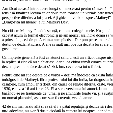
Am făcut această introducere lungă și nenecesară pentru că aseară – în
reușit să finalizez lectura celor două mari romane universale care trate
perspective diferite: a lui și a ei. Ați ghicit, e vorba despre „Maitreyi” 
„Dragostea nu moare” a lui Maitreyi Devi.
Nu citisem Maitreyi în adolescență, ca toate colegele mele. Nu știu de 
căpătat acum în formal electronic și m-am apucat așa într-o doară să
a prins a lui, ce-i drept. A ei m-a cam plictisit. Dar pun pe seama tradu
destul de dezlânat scrisă. A ei e și mult mai poetică decât a lui și are u
gustul meu.
Ca impresie generală a fost ca atunci când citești un articol despre niș
la replică și zice că nu e chiar așa, dar tu ca cititor rămâi cumva cu pr
dezmințirea nu te face decât să zici: hm, ceva-ceva tot o fi fost.
Pentru cine nu știe despre ce e vorba – deși mă îndoiesc că există întâr
îndrăgostit de Maitreyi, fiica profesorului lui din India, iar dragostea lo
căsătorie, cum ambii ar fi dorit, din cauză de religie diferită, caste, vre
1930, ea avea 16 ani iar el 23. El a scris versiunea lui atunci, la un 
bazându-se pe fragmente de jurnal și pe amintirile foarte vii, și a susținu
nu numai platonică, așa cum s-ar fi cuvenit, vezi doamne.
42 de ani mai târziu află și ea să el i-a pătat reputația și decide să-i de
nu-i adevărat, nu s-ar fi dus niciodată în camera lui noaptea, dar admit