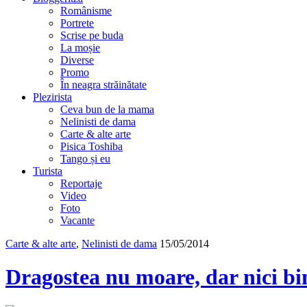
Românisme
Portrete
Scrise pe buda
La moșie
Diverse
Promo
În neagra străinătate
Plezirista
Ceva bun de la mama
Nelinisti de dama
Carte & alte arte
Pisica Toshiba
Tango și eu
Turista
Reportaje
Video
Foto
Vacante
Carte & alte arte
,
Nelinisti de dama
15/05/2014
Dragostea nu moare, dar nici bin