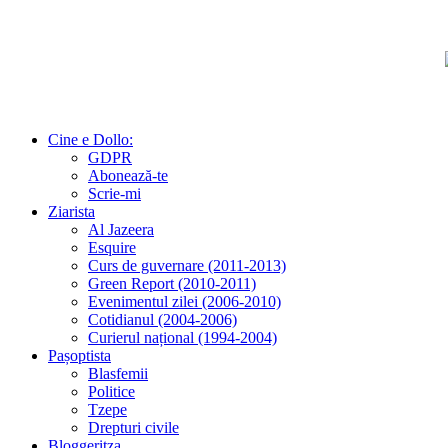
Cine e Dollo:
GDPR
Abonează-te
Scrie-mi
Ziarista
Al Jazeera
Esquire
Curs de guvernare (2011-2013)
Green Report (2010-2011)
Evenimentul zilei (2006-2010)
Cotidianul (2004-2006)
Curierul național (1994-2004)
Pașoptista
Blasfemii
Politice
Tzepe
Drepturi civile
Bloggeritza