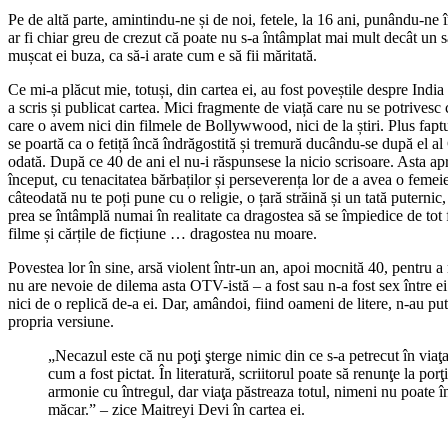
Pe de altă parte, amintindu-ne și de noi, fetele, la 16 ani, punându-ne î
ar fi chiar greu de crezut că poate nu s-a întâmplat mai mult decât un să
mușcat ei buza, ca să-i arate cum e să fii măritată.
Ce mi-a plăcut mie, totuși, din cartea ei, au fost poveștile despre Indi
a scris și publicat cartea. Mici fragmente de viață care nu se potrives
care o avem nici din filmele de Bollywwood, nici de la știri. Plus fapt
se poartă ca o fetiță încă îndrăgostită și tremură ducându-se după el a
odată. După ce 40 de ani el nu-i răspunsese la nicio scrisoare. Asta a
început, cu tenacitatea bărbaților și perseverența lor de a avea o femeie
câteodată nu te poți pune cu o religie, o țară străină și un tată puternic
prea se întâmplă numai în realitate ca dragostea să se împiedice de tot 
filme și cărțile de ficțiune … dragostea nu moare.
Povestea lor în sine, arsă violent într-un an, apoi mocnită 40, pentru a 
nu are nevoie de dilema asta OTV-istă – a fost sau n-a fost sex între 
nici de o replică de-a ei. Dar, amândoi, fiind oameni de litere, n-au putut
propria versiune.
„Necazul este că nu poţi şterge nimic din ce s-a petrecut în viaţ
cum a fost pictat. În literatură, scriitorul poate să renunţe la por
armonie cu întregul, dar viaţa păstreaza totul, nimeni nu poate î
măcar.” – zice Maitreyi Devi în cartea ei.