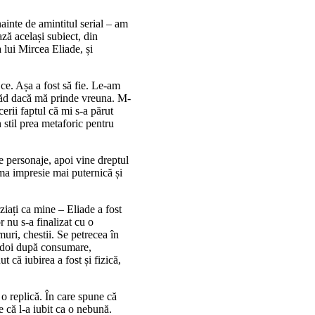
ainte de amintitul serial – am
ază același subiect, din
a lui Mircea Eliade, și
ce. Așa a fost să fie. Le-am
 văd dacă mă prinde vreuna. M-
cerii faptul că mi s-a părut
n stil prea metaforic pentru
te personaje, apoi vine dreptul
ima impresie mai puternică și
ziați ca mine – Eliade a fost
r nu s-a finalizat cu o
muri, chestii. Se petrecea în
an-doi după consumare,
t că iubirea a fost și fizică,
a o replică. În care spune că
e că l-a iubit ca o nebună.