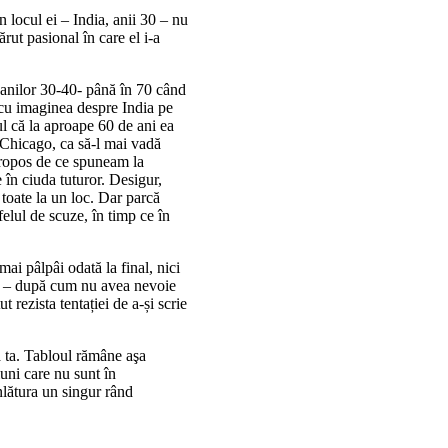
n locul ei – India, anii 30 – nu
rut pasional în care el i-a
a anilor 30-40- până în 70 când
c cu imaginea despre India pe
ul că la aproape 60 de ani ea
l Chicago, ca să-l mai vadă
propos de ce spuneam la
 în ciuda tuturor. Desigur,
, toate la un loc. Dar parcă
felul de scuze, în timp ce în
mai pâlpâi odată la final, nici
ei – după cum nu avea nevoie
 rezista tentației de a-și scrie
a ta. Tabloul rămâne aşa
ţiuni care nu sunt în
nlătura un singur rând