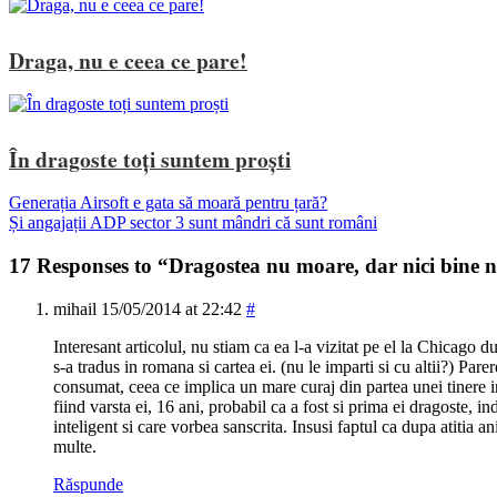
Draga, nu e ceea ce pare!
În dragoste toți suntem proști
Generația Airsoft e gata să moară pentru țară?
Și angajații ADP sector 3 sunt mândri că sunt români
17 Responses to “Dragostea nu moare, dar nici bine n
mihail
15/05/2014 at 22:42
#
Interesant articolul, nu stiam ca ea l-a vizitat pe el la Chicago d
s-a tradus in romana si cartea ei. (nu le imparti si cu altii?) Pare
consumat, ceea ce implica un mare curaj din partea unei tinere i
fiind varsta ei, 16 ani, probabil ca a fost si prima ei dragoste, in
inteligent si care vorbea sanscrita. Insusi faptul ca dupa atitia a
multe.
Răspunde