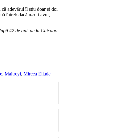
că adevărul îl știu doar ei doi
mă întreb dacă n-o fi avut,
, după 42 de ani, de la Chicago.
e
,
Maitreyi
,
Mircea Eliade