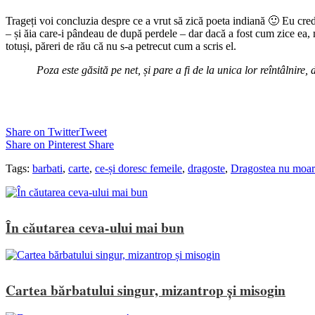
Trageți voi concluzia despre ce a vrut să zică poeta indiană 🙂 Eu cred 
– și ăia care-i pândeau de după perdele – dar dacă a fost cum zice ea, 
totuși, păreri de rău că nu s-a petrecut cum a scris el.
Poza este găsită pe net, și pare a fi de la unica lor reîntâlnire
Share on Twitter
Tweet
Share on Pinterest
Share
Tags:
barbati
,
carte
,
ce-și doresc femeile
,
dragoste
,
Dragostea nu moar
În căutarea ceva-ului mai bun
Cartea bărbatului singur, mizantrop și misogin