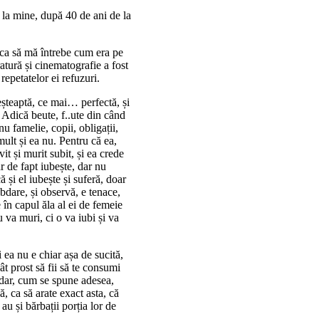
i la mine, după 40 de ani de la
e ca să mă întrebe cum era pe
atură și cinematografie a fost
repetatelor ei refuzuri.
șteaptă, ce mai… perfectă, și
. Adică beute, f..ute din când
 nu famelie, copii, obligații,
mult și ea nu. Pentru că ea,
it și murit subit, și ea crede
r de fapt iubește, dar nu
că și el iubește și suferă, doar
ăbdare, și observă, e tenace,
e în capul ăla al ei de femeie
u va muri, ci o va iubi și va
 ea nu e chiar așa de sucită,
ât prost să fii să te consumi
, dar, cum se spune adesea,
ă, ca să arate exact asta, că
au și bărbații porția lor de