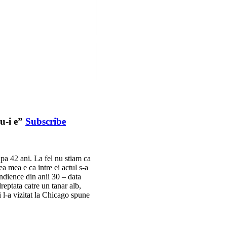
u-i e”
Subscribe
upa 42 ani. La fel nu stiam ca
rea mea e ca intre ei actul s-a
ndience din anii 30 – data
dreptata catre un tanar alb,
ni l-a vizitat la Chicago spune