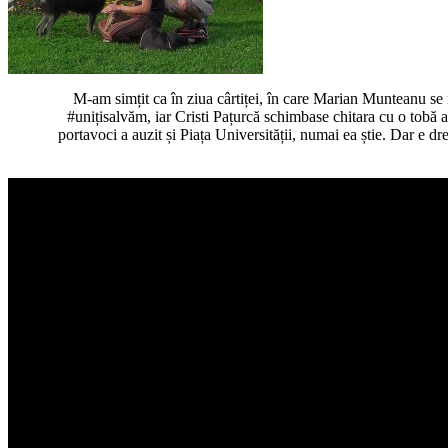
M-am simțit ca în ziua cârtiței, în care Marian Munteanu se 
#unițisalvăm, iar Cristi Pațurcă schimbase chitara cu o tobă af
portavoci a auzit și Piața Universității, numai ea știe. Dar e dre