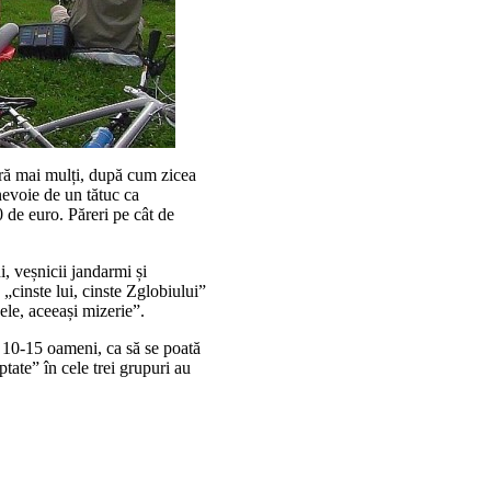
ară mai mulți, după cum zicea
nevoie de un tătuc ca
 de euro. Păreri pe cât de
ni, veșnicii jandarmi și
 „cinste lui, cinste Zglobiului”
ele, aceeași mizerie”.
te 10-15 oameni, ca să se poată
ptate” în cele trei grupuri au