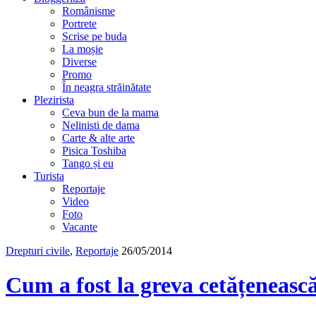
Românisme
Portrete
Scrise pe buda
La moșie
Diverse
Promo
În neagra străinătate
Plezirista
Ceva bun de la mama
Nelinisti de dama
Carte & alte arte
Pisica Toshiba
Tango și eu
Turista
Reportaje
Video
Foto
Vacante
Drepturi civile
,
Reportaje
26/05/2014
Cum a fost la greva cetățeneasc