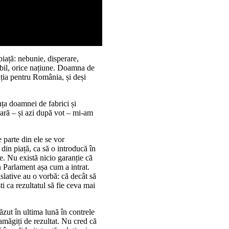
piață: nebunie, disperare,
abil, orice națiune. Doamna de
ția pentru România, și deși
nța doamnei de fabrici și
eară – și azi după vot – mi-am
parte din ele se vor
 din piață, ca să o introducă în
e. Nu există nicio garanție că
in Parlament așa cum a intrat.
islative au o vorbă: că decât să
i ca rezultatul să fie ceva mai
văzut în ultima lună în contrele
amăgiți de rezultat. Nu cred că