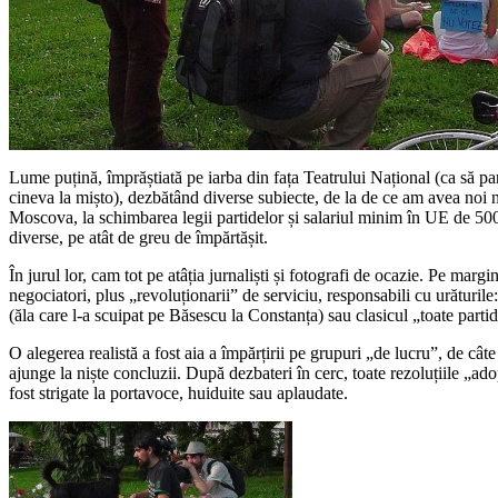
Lume puțină, împrăștiată pe iarba din fața Teatrului Național (ca să p
cineva la mișto), dezbătând diverse subiecte, de la de ce am avea noi 
Moscova, la schimbarea legii partidelor și salariul minim în UE de 500
diverse, pe atât de greu de împărtășit.
În jurul lor, cam tot pe atâția jurnaliști și fotografi de ocazie. Pe margi
negociatori, plus „revoluționarii” de serviciu, responsabili cu urăturile:
(ăla care l-a scuipat pe Băsescu la Constanța) sau clasicul „toate partid
O alegerea realistă a fost aia a împărțirii pe grupuri „de lucru”, de câ
ajunge la niște concluzii. După dezbateri în cerc, toate rezoluțiile „ado
fost strigate la portavoce, huiduite sau aplaudate.