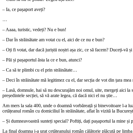
– Ia, ce pașaport aveți?
…
– Aaaa, turistic, vedeți? Nu e bun!
– Dar în străinătate am votat cu el, aici de ce nu e bun?
– Oți fi votat, dar dacă juriștii noștri așa zic, ce să facem? Duceți-vă ș
– Păi și pașaportul ăsta la ce e bun, atunci?
– Ca să te plimbi cu el prin străinătate…
– Deci în străinătate mă legitimez cu el, dar secția de vot din țara mea
– Lasă, domnule, hai să nu descurajăm noi omul, uite, mergeți aici la s
președintele secției, să vă arate legea, că dacă nici el nu știe…
Am mers la sala 400, unde o doamnă vorbăreață și binevoitoare l-a lua
cetățeanul român cu domiciliul în străinătate, aflat în vizită la Bucureșt
– Și dumneavoastră sunteți special? Poftiți, dați pașaportul la mine și po
La final doamna i-a urat cetățeanului român călătorie plăcută pe limba 