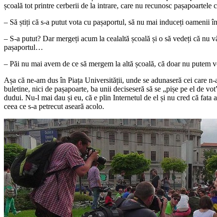
școală tot printre cerberii de la intrare, care nu recunosc pașapoartele c
– Să știți că s-a putut vota cu pașaportul, să nu mai induceți oamenii în
– S-a putut? Dar mergeți acum la cealaltă școală și o să vedeți că nu vă
pașaportul…
– Păi nu mai avem de ce să mergem la altă școală, că doar nu putem v
Așa că ne-am dus în Piața Universității, unde se adunaseră cei care n-
buletine, nici de pașapoarte, ba unii deciseseră să se „pișe pe el de vot
dudui. Nu-l mai dau și eu, că e plin Internetul de el și nu cred că fata ai
ceea ce s-a petrecut aseară acolo.