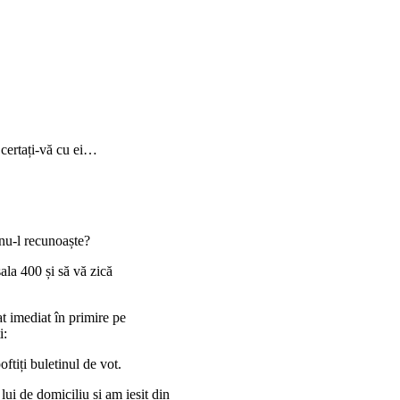
i certați-vă cu ei…
 nu-l recunoaște?
ala 400 și să vă zică
t imediat în primire pe
i:
ftiți buletinul de vot.
lui de domiciliu și am ieșit din