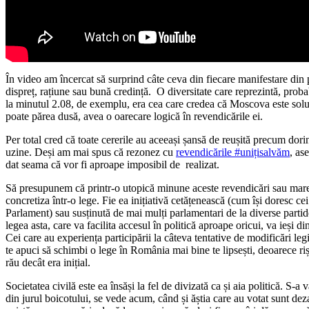
În video am încercat să surprind câte ceva din fiecare manifestare din 
dispreț, rațiune sau bună credință. O diversitate care reprezintă, prob
la minutul 2.08, de exemplu, era cea care credea că Moscova este solu
poate părea dusă, avea o oarecare logică în revendicările ei.
Per total cred că toate cererile au aceeași șansă de reușită precum dori
uzine. Deși am mai spus că rezonez cu
revendicările #unițisalvăm
, as
dat seama că vor fi aproape imposibil de realizat.
Să presupunem că printr-o utopică minune aceste revendicări sau mare 
concretiza într-o lege. Fie ea inițiativă cetățenească (cum își doresc cei
Parlament) sau susținută de mai mulți parlamentari de la diverse partid
legea asta, care va facilita accesul în politică aproape oricui, va ieși d
Cei care au experiența participării la câteva tentative de modificări leg
te apuci să schimbi o lege în România mai bine te lipsești, deoarece rișt
rău decât era inițial.
Societatea civilă este ea însăși la fel de divizată ca și aia politică. S-a 
din jurul boicotului, se vede acum, când și ăștia care au votat sunt dez