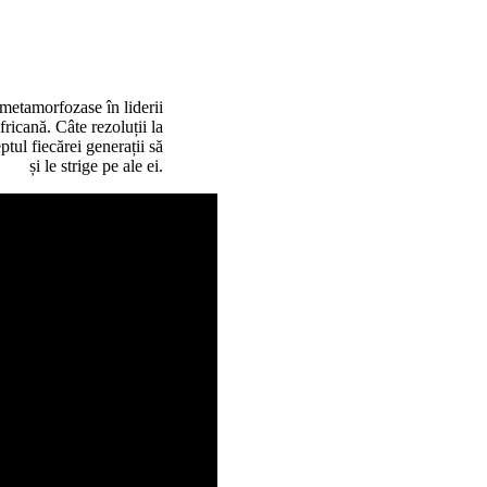
metamorfozase în liderii
ricană. Câte rezoluții la
ptul fiecărei generații să
și le strige pe ale ei.