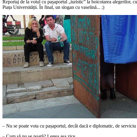
Reportaj de la votul cu pașaportul „turistic” la boicotarea alegerilor, c
Piața Universității. În final, un slogan cu vaselină... ;)
– Nu se poate vota cu pașaportul, decât dacă e diplomatic, de serviciu
– Cum să nu se poată? Legea așa zice.