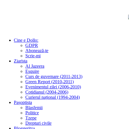
Cine e Dollo:
GDPR
Abonează-te
Scrie-mi
Ziarista
Al Jazeera
Esquire
Curs de guvernare (2011-2013)
Green Report (2010-2011)
Evenimentul zilei (2006-2010)
Cotidianul (2004-2006)
Curierul național (1994-2004)
Pașoptista
Blasfemii
Politice
Tzepe
Drepturi civile
Bloggeritza