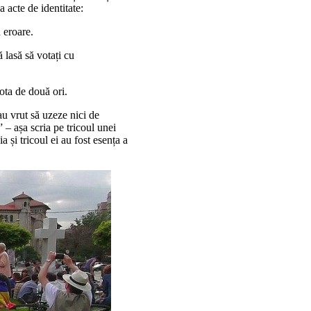
a acte de identitate:
 eroare.
 lasă să votați cu
ota de două ori.
au vrut să uzeze nici de
” – așa scria pe tricoul unei
a și tricoul ei au fost esența a