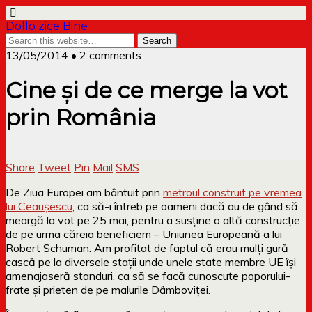
Dollo zice Bine
13/05/2014 • 2 comments
Cine și de ce merge la vot
prin România
Share
Tweet
Pin
Mail
SMS
De Ziua Europei am bântuit prin
metroul construit pe vremea
lui Ceaușescu
, ca să-i întreb pe oameni dacă au de gând să
meargă la vot pe 25 mai, pentru a susține o altă construcție
de pe urma căreia beneficiem – Uniunea Europeană a lui
Robert Schuman. Am profitat de faptul că erau mulți gură
cască pe la diversele stații unde unele state membre UE își
amenajaseră standuri, ca să se facă cunoscute poporului-
frate și prieten de pe malurile Dâmboviței.