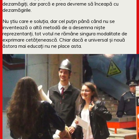
dezamăgiți, dar parcă e prea devreme să înceapă cu
dezamăgirile.
Nu știu care e soluția, dar cel puțin până când nu se
inventează o altă metodă de a desemna niște
reprezentanți, tot votul ne rămâne singura modalitate de
exprimare cetățenească. Chiar dacă e universal și nouă
ăstora mai educați nu ne place asta.