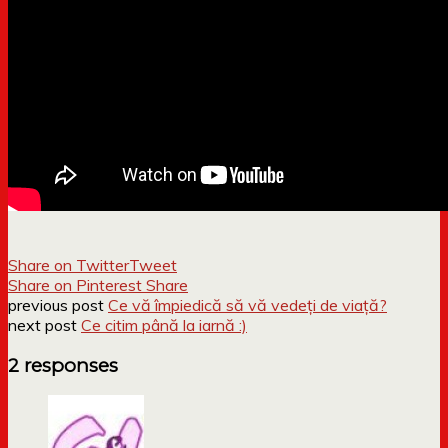
Share on Twitter
Tweet
Share on Pinterest
Share
previous post
Ce vă împiedică să vă vedeți de viață?
next post
Ce citim până la iarnă :)
2 responses