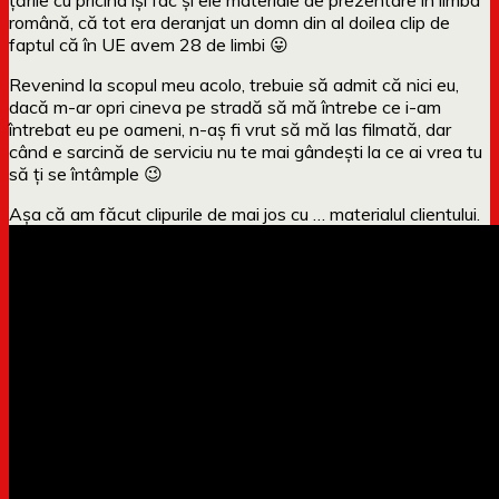
română, că tot era deranjat un domn din al doilea clip de
faptul că în UE avem 28 de limbi 😛
Revenind la scopul meu acolo, trebuie să admit că nici eu,
dacă m-ar opri cineva pe stradă să mă întrebe ce i-am
întrebat eu pe oameni, n-aș fi vrut să mă las filmată, dar
când e sarcină de serviciu nu te mai gândești la ce ai vrea tu
să ți se întâmple 😉
Așa că am făcut clipurile de mai jos cu … materialul clientului.