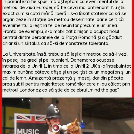
În paranteză fie spus, mă așteptam ca evenimentul de la
metrou, de Ziua Europei, să fie ceva mai antrenant. Nu știu
exact cum și câtă mână liberă li s-a lăsat statelor ca să se
organizeze în stațiile de metrou desemnate, dar e cert că
evenimentul a ieșit la fel de neunitar precum e uniunea.
Franța, de exemplu, s-a mobilizat binișor, a ocupat holul
central dintre peroanele de la Piața Romană și a găzduit
chiar și un sirtakis ca să-și demonstreze toleranța.
La Universitate, însă, trebuia să ieși din metrou ca să-i vezi,
în pasaj, pe greci și pe lituanieni. Danemarca ocupase
intrarea de la Unirii 1, în timp ce la Unirii 2 UK s-a întrebuințat
maxim punând câteva afișe și un polițist cu un megafon și un
cal de lemn. Amuzantă prezență și mesaj, dar din păcate
prea subtil pentru majoritatea românilor care n-au călcat prin
metroul Londonez ca să știe de celebrul „mind the gap”.