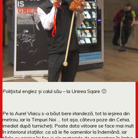
Polițistul englez și calul său – la Unirea Sqare 🙂
Pe la Aurel Vlaicu s-a băut bere irlandeză, tot la ieșirea din
metrou, iar la Timpuri Noi … tot așa, câteva poze din Cehia,
imediat după turnicheți. Poate data viitoare se face mai mult
în interiorul stațiilor, ca să le fie oamenilor la îndemână, iar
țările cu pricina își fac și ele materiale de prezentare în limba