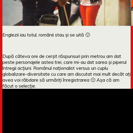
Englezii iau totul, românii stau și se uită 🙂
După câteva ore de cerșit răspunsuri prin metrou am dat
peste personajele astea trei, care mi-au dat sarea și piperul
întregii acțiuni. Românul naționalist versus un cuplu
globalizare-diversitate cu care am discutat mai mult decât ați
avea voi răbdare să urmăriți înregistrarea 🙂 Așa că am
făcut o selecție.