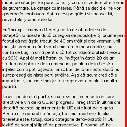
mâna pe situație. Se pare că nu, și că au în vedere alte forme
de guvernare. Le aștept cu interes. Până se decid ei ne vor
guverna în continuare ăștia aleși pe găleți și sacoșe, fiii,
nevestele și amantele lor.
Eu îmi explic cumva diferența asta de atitudine și de
așteptări la aceste două categorii de populație. Și anume prin
faptul că noi ăștia trecuți de 40 am trăit și alte vremuri, unii
mai știu vremea când votul chiar era o mascaradă și nu
conta ce bagi în urnă pentru că tot conducătorul iubit ieșea
cu 99%. Apoi ăi mai bătrâni au învățat în ăștia 20 de ani
să dea așteptările de la americani, pe alea de la UE. Au
înțeles că nu poți aștepta nimic bun de la ai noștri, dacă nu
sunt presați de niște porți străine. Așa că acum cred că e
important și pe cine trimiți să te reprezinte acolo, la înalta
poartă.
Tinerii, pe de altă parte, s-au trezit în lumea asta în care
directivele vin de la UE, iar progresul înregistrat în ultimii ani
datorită acestei apartenențe la UE este luat de-a gata.
Pentru ei e natural să fie așa, ba chiar mai bine. În plus,
tineretul este, totuși, acea categorie defavorizată în UE,
lovită de șomaj și lipsă de perspective. E normal să fie