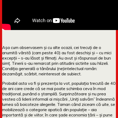
Așa cum observasem și cu alte ocazii, cei trecuți de o
anumită vârstă (cam peste 40) au fost deschiși și – cu mici
excepții – s-au lăsat și filmați. Au avut și răspunsuri de bun
simț. Tinerii s-au remarcat prin atitudini sictirite sau hlizeli.
Condiția generală a tânărului (ne)intelectual român:
dezamăgit, scârbit, neinteresat de subiect.
Probabil asta va fi și prezența la vot, populația trecută de 40
de ani care crede că se mai poate schimba ceva în mod
tradițional, punând o ștampilă. Surprinzătoare și nu prea
vestea că liderii informali ai mișcării „Uniți salvăm” îndeamnă
lumea să boicoteze alegerile. Taman când ziceam că uite, se
mobilizează o categorie apatică din populație – aia
importantă și de viitor, în care șade economia țării – și pune