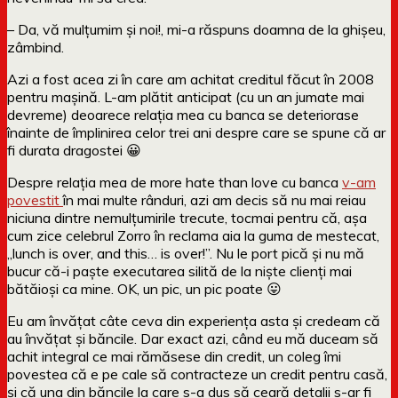
– Da, vă mulțumim și noi!, mi-a răspuns doamna de la ghișeu,
zâmbind.
Azi a fost acea zi în care am achitat creditul făcut în 2008
pentru mașină. L-am plătit anticipat (cu un an jumate mai
devreme) deoarece relația mea cu banca se deteriorase
înainte de împlinirea celor trei ani despre care se spune că ar
fi durata dragostei 😀
Despre relația mea de more hate than love cu banca
v-am
povestit
în mai multe rânduri, azi am decis să nu mai reiau
niciuna dintre nemulțumirile trecute, tocmai pentru că, așa
cum zice celebrul Zorro în reclama aia la guma de mestecat,
„lunch is over, and this… is over!”. Nu le port pică și nu mă
bucur că-i paște executarea silită de la niște clienți mai
bătăioși ca mine. OK, un pic, un pic poate 😛
Eu am învățat câte ceva din experiența asta și credeam că
au învățat și băncile. Dar exact azi, când eu mă duceam să
achit integral ce mai rămăsese din credit, un coleg îmi
povestea că e pe cale să contracteze un credit pentru casă,
și că una din băncile la care s-a dus să ceară detalii s-ar fi