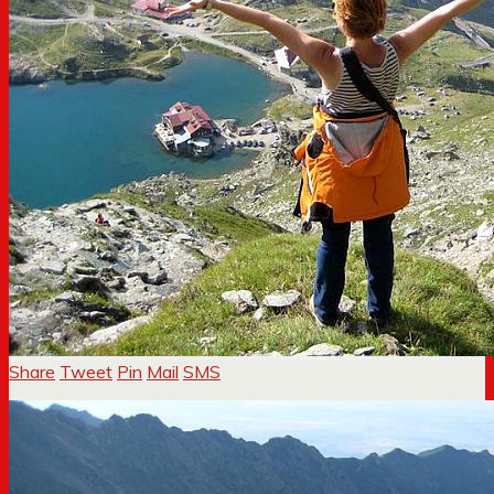
Share
Tweet
Pin
Mail
SMS