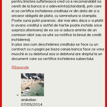
pentru linistea sufleteasca cred ca e recomandabil sa
cereti de la banca si o adeverinta(standard), prin care
ei sa certifice inchiderea creditului nr din data de si a
oricaror obligatii de plata, cu semnatura si stampila.
Poate suna putin paranoic, dar mai ales daca s-a platit
in avans creditul o astfel de hartie poate inchide orice
surpriza ulterioara( de ex sa-si aduca aminte de un
comision idiot sau sa uite sa notifice la biroul de credit
inchiderea).
In plus asa cum deschiderea creditului se face cu un
contract cu n pagini pe baza caruia banca face ce vrea
muschii ei cu debitorul asa si debitorul are dreptul la un
document care sa certifice inchiderea subiectului.
Răspunde
arakelian
07/05/2014