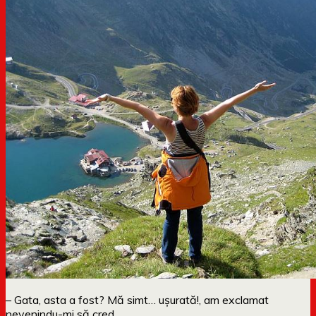
– Gata, asta a fost? Mă simt… ușurată!, am exclamat
nevenindu-mi să cred.