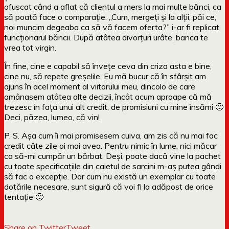
ofuscat când a aflat că clientul a mers la mai multe bănci, ca
să poată face o comparație. „Cum, mergeți și la alții, păi ce,
noi muncim degeaba ca să vă facem oferta?” i-ar fi replicat
funcționarul băncii. După atâtea divorțuri urâte, banca te
vrea tot virgin.
În fine, cine e capabil să învețe ceva din criza asta e bine,
cine nu, să repete greșelile. Eu mă bucur că în sfârșit am
ajuns în acel moment al viitorului meu, dincolo de care
amânasem atâtea alte decizii, încât acum aproape că mă
trezesc în fața unui alt credit, de promisiuni cu mine însămi 🙂
Deci, păzea, lumeo, că vin!
P. S. Așa cum îi mai promisesem cuiva, am zis că nu mai fac
credit câte zile oi mai avea. Pentru nimic în lume, nici măcar
ca să-mi cumpăr un bărbat. Deși, poate dacă vine la pachet
cu toate specificațiile din caietul de sarcini m-aș putea gândi
să fac o excepție. Dar cum nu există un exemplar cu toate
dotările necesare, sunt sigură că voi fi la adăpost de orice
tentație 🙂
Share on Twitter
Tweet