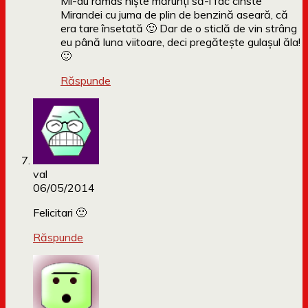
Mi-au rămas niște mărunți să-i fac cinste
Mirandei cu juma de plin de benzină aseară, că
era tare însetată 🙂 Dar de o sticlă de vin strâng
eu până luna viitoare, deci pregătește gulașul ăla!
🙂
Răspunde
val
06/05/2014
Felicitari 🙂
Răspunde