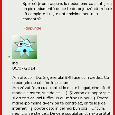
Sper că ți-am răspuns la nedumeriri, că sunt și eu
un pic nedumerită de ce te deranjează că trebuie
să completezi niște date minime pentru a
comenta?
Răspunde
ina
05/07/2014
Am oftat :-). Da. Și generalul SRI face cum crede… Cu
credințele ne călcăm în picioare…
Am văzut faza cu e-mail-ul la multe bloguri, cine oferă
modelele astea, știe de ce… :-). Și vorba din popor știe
și ea ce zice: azi furăm un ou, mâine un bou :-). Poate
mâine-poimâine avem: ori te controlez, ori te lași de
internet… și poate asta în cel mai bun caz… Oricum,
neoficial se știe ce… De ce e capabil omul, ne-a arătat