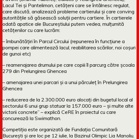
Lacul Tei și Pantelimon, cetățeni care se întâlnesc regulat,
care discută, analizează probleme cartierului și care conving
autoritățile să găsească soluții pentru cartiere. În cartierele
odată apatice ale Bucureștiului putem vedea, mulțumită
cetățenilor cu care lucrăm:
– îmbunătățiri în Parcul Circului (repunerea în funcțiune a
pompei care alimentează lacul, reabilitarea scărilor, noi coșuri
de gunoi etc)
– reamenajarea drumului pe care copiii îl parcurg către școala
279 din Prelungirea Ghencea
– amenajarea unei parcari și a unui părculeț în Prelungirea
Ghencea
– reducerea de la 2.300.000 euro alocați din bugetul local al
sectorului 6 unui grup statuar la 157.000 euro – și multe alte
victorii concrete” – explică CeRE în proiectul cu care
concurează la Swimathon.
Competiția este organizată de Fundația Comunitară
București și are loc pe 12 iulie, la Bazinul Olimpic Lia Manoliu.