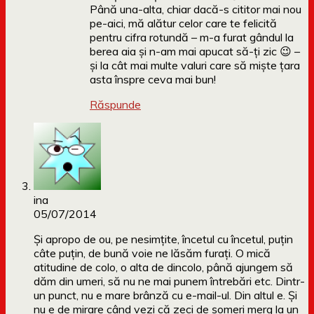
Până una-alta, chiar dacă-s cititor mai nou
pe-aici, mă alătur celor care te felicită
pentru cifra rotundă – m-a furat gândul la
berea aia și n-am mai apucat să-ți zic 😉 –
și la cât mai multe valuri care să miște țara
asta înspre ceva mai bun!
Răspunde
ina
05/07/2014
Și apropo de ou, pe nesimțite, încetul cu încetul, puțin
câte puțin, de bună voie ne lăsăm furați. O mică
atitudine de colo, o alta de dincolo, până ajungem să
dăm din umeri, să nu ne mai punem întrebări etc. Dintr-
un punct, nu e mare brânză cu e-mail-ul. Din altul e. Și
nu e de mirare când vezi că zeci de șomeri merg la un