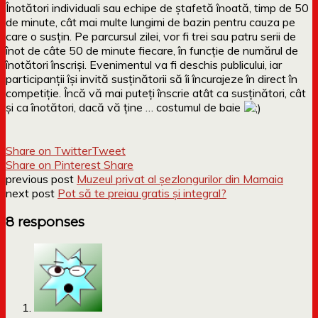
Înotători individuali sau echipe de ştafetă înoată, timp de 50
de minute, cât mai multe lungimi de bazin pentru cauza pe
care o susţin. Pe parcursul zilei, vor fi trei sau patru serii de
înot de câte 50 de minute fiecare, în funcţie de numărul de
înotători înscrişi. Evenimentul va fi deschis publicului, iar
participanţii îşi invită susţinătorii să îi încurajeze în direct în
competiţie. Încă vă mai puteți înscrie atât ca susținători, cât
și ca înotători, dacă vă ține … costumul de baie
Share on Twitter
Tweet
Share on Pinterest
Share
previous post
Muzeul privat al șezlongurilor din Mamaia
next post
Pot să te preiau gratis și integral?
8 responses