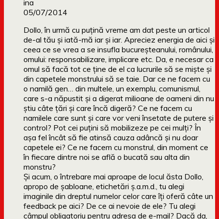
ina
05/07/2014
Dollo, în urmă cu puțină vreme am dat peste un articol
de-al tău și iată-mă iar și iar. Apreciez energia de aici și
ceea ce se vrea a se insufla bucureșteanului, românului,
omului: responsabilizare, implicare etc. Da, e necesar ca
omul să facă tot ce ține de el ca lucrurile să se miște și
din capetele monstrului să se taie. Dar ce ne facem cu
o namilă gen… din multele, un exemplu, comunismul,
care s-a năpustit și a digerat milioane de oameni din nu
știu câte țări și care încă digeră? Ce ne facem cu
namilele care sunt și care vor veni însetate de putere și
control? Pot cei puțini să mobilizeze pe cei mulți? În
așa fel încât să fie atinsă cauza adâncă și nu doar
capetele ei? Ce ne facem cu monstrul, din moment ce
în fiecare dintre noi se află o bucată sau alta din
monstru?
Și acum, o întrebare mai aproape de locul ăsta Dollo,
apropo de șabloane, etichetări ș.a.m.d., tu alegi
imaginile din dreptul numelor celor care îți oferă câte un
feedback pe aici? De ce ai nevoie de ele? Tu alegi
câmpul obligatoriu pentru adresa de e-mail? Dacă da,