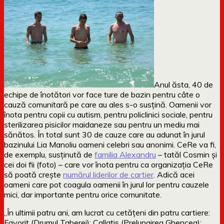
Anul ăsta, 40 de
echipe de înotători vor face ture de bazin pentru câte o
cauză comunitară pe care au ales s-o susțină. Oamenii vor
înota pentru copii cu autism, pentru policlinici sociale, pentru
sterilizarea pisicilor maidaneze sau pentru un mediu mai
sănătos. În total sunt 30 de cauze care au adunat în jurul
bazinului Lia Manoliu oameni celebri sau anonimi. CeRe va fi,
de exemplu, susținută de
familia Alexandru
– tatăl Cosmin și
cei doi fii (foto) – care vor înota pentru ca organizația CeRe
să poată crește
numărul liderilor de cartier
. Adică acei
oameni care pot coagula oamenii în jurul lor pentru cauzele
mici, dar importante pentru orice comunitate.
„În ultimii patru ani, am lucrat cu cetățeni din patru cartiere:
Favorit (Drumul Taberei); Callatis (Prelungirea Ghencea);