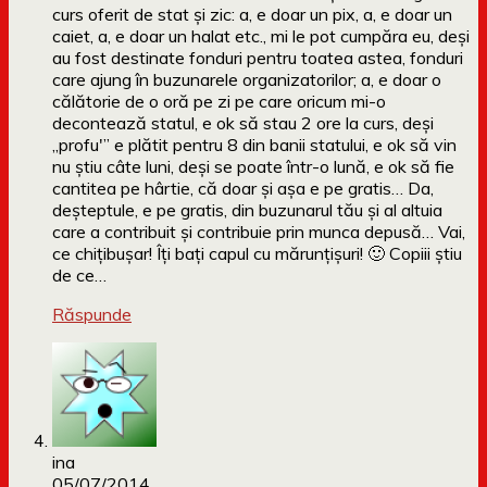
curs oferit de stat și zic: a, e doar un pix, a, e doar un
caiet, a, e doar un halat etc., mi le pot cumpăra eu, deși
au fost destinate fonduri pentru toatea astea, fonduri
care ajung în buzunarele organizatorilor; a, e doar o
călătorie de o oră pe zi pe care oricum mi-o
decontează statul, e ok să stau 2 ore la curs, deși
„profu'” e plătit pentru 8 din banii statului, e ok să vin
nu știu câte luni, deși se poate într-o lună, e ok să fie
cantitea pe hârtie, că doar și așa e pe gratis… Da,
deșteptule, e pe gratis, din buzunarul tău și al altuia
care a contribuit și contribuie prin munca depusă… Vai,
ce chițibușar! Îți bați capul cu mărunțișuri! 🙂 Copiii știu
de ce…
Răspunde
ina
05/07/2014