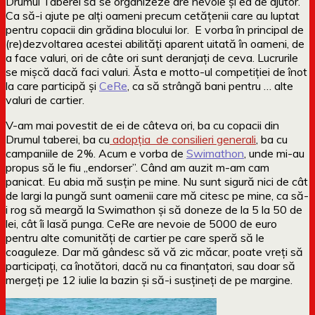
Drumul Taberei să se organizeze are nevoie și ea de ajutor.
Ca să-i ajute pe alți oameni precum cetățenii care au luptat
pentru copacii din grădina blocului lor. E vorba în principal de
(re)dezvoltarea acestei abilități aparent uitată în oameni, de
a face valuri, ori de câte ori sunt deranjați de ceva. Lucrurile
se mișcă dacă faci valuri. Ăsta e motto-ul competiției de înot
la care participă și
CeRe
, ca să strângă bani pentru … alte
valuri de cartier.
V-am mai povestit de ei de câteva ori, ba cu copacii din
Drumul taberei, ba cu
adopția de consilieri generali
, ba cu
campaniile de 2%. Acum e vorba de
Swimathon
, unde mi-au
propus să le fiu „endorser”. Când am auzit m-am cam
panicat. Eu abia mă susțin pe mine. Nu sunt sigură nici de cât
de largi la pungă sunt oamenii care mă citesc pe mine, ca să-
i rog să meargă la Swimathon și să doneze de la 5 la 50 de
lei, cât îi lasă punga. CeRe are nevoie de 5000 de euro
pentru alte comunități de cartier pe care speră să le
coaguleze. Dar mă gândesc să vă zic măcar, poate vreți să
participați, ca înotători, dacă nu ca finanțatori, sau doar să
mergeți pe 12 iulie la bazin și să-i susțineți de pe margine.