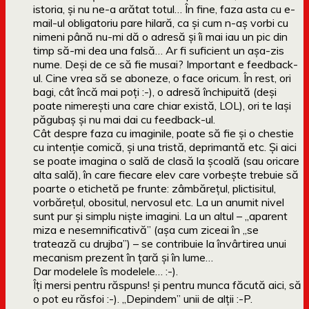
istoria, și nu ne-a arătat totul… În fine, faza asta cu e-
mail-ul obligatoriu pare hilară, ca și cum n-aș vorbi cu
nimeni până nu-mi dă o adresă și îi mai iau un pic din
timp să-mi dea una falsă… Ar fi suficient un așa-zis
nume. Deși de ce să fie musai? Important e feedback-
ul. Cine vrea să se aboneze, o face oricum. În rest, ori
bagi, cât încă mai poți :-), o adresă închipuită (deși
poate nimerești una care chiar există, LOL), ori te lași
păgubaș și nu mai dai cu feedback-ul.
Cât despre faza cu imaginile, poate să fie și o chestie
cu intenție comică, și una tristă, deprimantă etc. Și aici
se poate imagina o sală de clasă la școală (sau oricare
alta sală), în care fiecare elev care vorbește trebuie să
poarte o etichetă pe frunte: zâmbărețul, plictisitul,
vorbărețul, obositul, nervosul etc. La un anumit nivel
sunt pur și simplu niște imagini. La un altul – „aparent
miza e nesemnificativă” (așa cum ziceai în „se
tratează cu drujba”) – se contribuie la învârtirea unui
mecanism prezent în țară și în lume…
Dar modelele îs modelele… :-).
Îți mersi pentru răspuns! și pentru munca făcută aici, să
o pot eu răsfoi :-). „Depindem” unii de alții :-P.