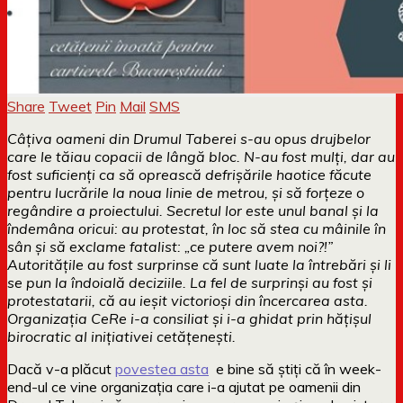
Share
Tweet
Pin
Mail
SMS
Câțiva oameni din Drumul Taberei s-au opus drujbelor
care le tăiau copacii de lângă bloc. N-au fost mulți, dar au
fost suficienți ca să oprească defrișările haotice făcute
pentru lucrările la noua linie de metrou, și să forțeze o
regândire a proiectului. Secretul lor este unul banal și la
îndemâna oricui: au protestat, în loc să stea cu mâinile în
sân și să exclame fatalist: „ce putere avem noi?!”
Autoritățile au fost surprinse că sunt luate la întrebări și li
se pun la îndoială deciziile. La fel de surprinși au fost și
protestatarii, că au ieșit victorioși din încercarea asta.
Organizația CeRe i-a consiliat și i-a ghidat prin hățișul
birocratic al inițiativei cetățenești.
Dacă v-a plăcut
povestea asta
e bine să știți că în week-
end-ul ce vine organizația care i-a ajutat pe oamenii din