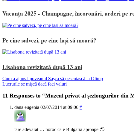
Vacanța 2025 - Champagne, încoronări, arderi pe rug
Pe cine salvezi, pe cine lași să moară?
Lisabona revizitată după 13 ani
Cum a ajuns lipoveanul Saşca să pescuiască la Olimp
Lucrurile se mișcă dacă faci valuri
11 Responses to “Muzeul privat al șezlongurilor di
dana eugenia
02/07/2014 at 09:06
#
tare adevarat … noroc ca e Bulgaria aproape 🙂