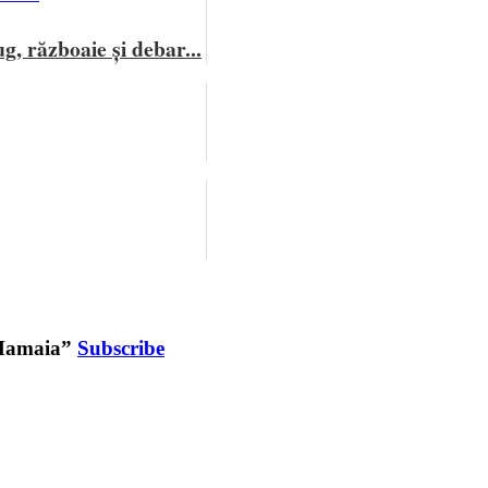
, războaie și debar...
n Mamaia”
Subscribe