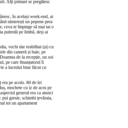
i. Alți primari se pregătesc
mânesc, în același week-end, ai
 când nimerești un pepene prea
ure, ceva te împinge să mai tai o
aia putredă pe limbă, deși ai
ia, vechi dar reabilitat (și) cu
tele din cameră și baie, pe
. Doamna de la recepție, un soi
l, pe care finanțatorul îi
ie a lucrului bine făcut cu
ț era pe acolo. 80 de lei
 duș, mochete cu iz de acru pe
 aspectul general era ca atunci
 pui gresie, schimbi țevăraia,
inal tot un apartament