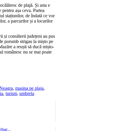
călăresc de plajă. Și asta e
e pentru așa ceva. Partea
ul stațiunilor, de îndată ce vor
r, a parcurilor și a locurilor
 și consilierii județeni au pus
i de porumb strigau la mișto pe
 Mazăre a reușit să ducă mișto-
ralul românesc nu se mai poate
Neagra
,
masina pe plaja
,
ia
,
turism
,
umbrela