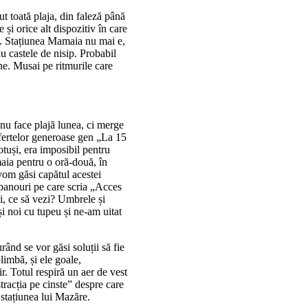
ut toată plaja, din faleză până
și orice alt dispozitiv în care
l. Stațiunea Mamaia nu mai e,
au castele de nisip. Probabil
ne. Musai pe ritmurile care
u face plajă lunea, ci merge
fertelor generoase gen „La 15
otuși, era imposibil pentru
maia pentru o oră-două, în
vom găsi capătul acestei
panouri pe care scria „Acces
ei, ce să vezi? Umbrele și
i noi cu tupeu și ne-am uitat
ând se vor găsi soluții să fie
limbă, și ele goale,
r. Totul respiră un aer de vest
stracția pe cinste” despre care
stațiunea lui Mazăre.