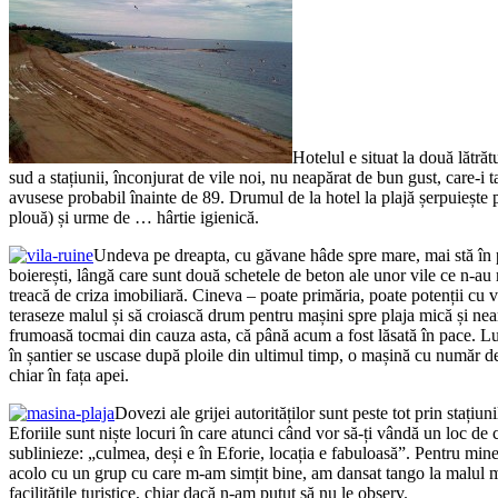
Hotelul e situat la două lătră
sud a stațiunii, înconjurat de vile noi, nu neapărat de bun gust, care-i 
avusese probabil înainte de 89. Drumul de la hotel la plajă șerpuiește 
plouă) și urme de … hârtie igienică.
Undeva pe dreapta, cu găvane hâde spre mare, mai stă în p
boierești, lângă care sunt două schetele de beton ale unor vile ce n-a
treacă de criza imobiliară. Cineva – poate primăria, poate potenții cu v
teraseze malul și să croiască drum pentru mașini spre plaja mică și nea
frumoasă tocmai din cauza asta, că până acum a fost lăsată în pace. L
în șantier se uscase după ploile din ultimul timp, o mașină cu număr d
chiar în fața apei.
Dovezi ale grijei autorităților sunt peste tot prin stațiuni
Eforiile sunt niște locuri în care atunci când vor să-ți vândă un loc de c
sublinieze: „culmea, deși e în Eforie, locația e fabuloasă”. Pentru min
acolo cu un grup cu care m-am simțit bine, am dansat tango la malul mă
facilitățile turistice, chiar dacă n-am putut să nu le observ.