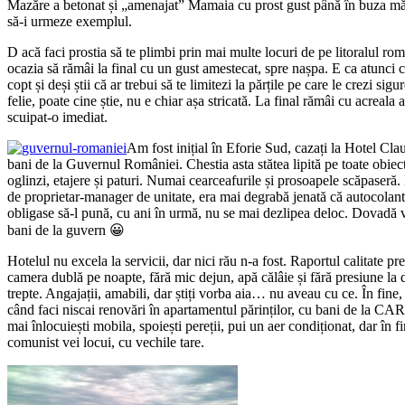
Mazăre a betonat și „amenajat” Mamaia cu prost gust până în buza mări
să-i urmeze exemplul.
D
acă faci prostia să te plimbi prin mai multe locuri de pe litoralul ro
ocazia să rămâi la final cu un gust amestecat, spre nașpa. E ca atunci
copt și deși știi că ar trebui să te limitezi la părțile pe care le crezi sig
felie, poate cine știe, nu e chiar așa stricată. La final rămâi cu acreala 
scuipat-o imediat.
Am fost inițial în Eforie Sud, cazați la Hotel Claud
bani de la Guvernul României. Chestia asta stătea lipită pe toate obiec
oglinzi, etajere și paturi. Numai cearceafurile și prosoapele scăpaseră
de proprietar-manager de unitate, era mai degrabă jenată că autocolantu
obligase să-l pună, cu ani în urmă, nu se mai dezlipea deloc. Dovadă v
bani de la guvern 😀
Hotelul nu excela la servicii, dar nici rău n-a fost. Raportul calitate pre
camera dublă pe noapte, fără mic dejun, apă călâie și fără presiune la
trepte. Angajații, amabili, dar știți vorba aia… nu aveau cu ce. În fine,
când faci niscai renovări în apartamentul părinților, cu bani de la CAR:
mai înlocuiești mobila, spoiești pereții, pui un aer condiționat, dar în f
comunist vei locui, cu vechile tare.