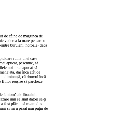
turi de câine de marginea de
taie vederea la mare pe care o
printre buruieni, noroaie (dacă
icioare ruina unei case
u mai apucat, pesemne, să
ilele noi – s-a apucat să
menajată, dar încă atât de
uni dimineață, că drumul încă
e Bihor reușise să parcheze
le fantomă ale litoralului.
azare unii se simt datori să-ți
e a fost plăcut că m-am dus
rii și mi-a păsat mai puțin de