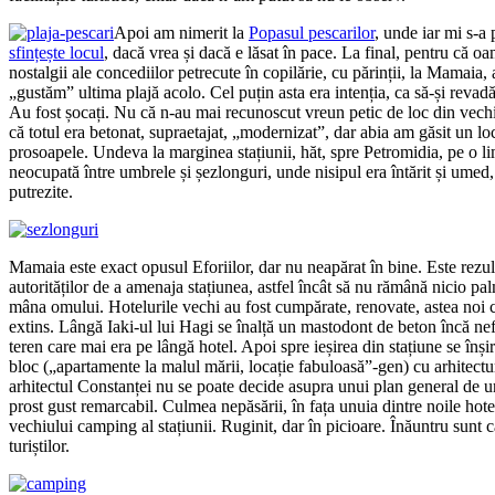
Apoi am nimerit la
Popasul pescarilor
, unde iar mi s-a 
sfințește locul
, dacă vrea și dacă e lăsat în pace. La final, pentru că 
nostalgii ale concediilor petrecute în copilărie, cu părinții, la Mamaia,
„gustăm” ultima plajă acolo. Cel puțin asta era intenția, ca să-și revadă
Au fost șocați. Nu că n-au mai recunoscut vreun petic de loc din vech
că totul era betonat, supraetajat, „modernizat”, dar abia am găsit un l
prosoapele. Undeva la marginea stațiunii, hăt, spre Petromidia, pe o l
neocupată între umbrele și șezlonguri, unde nisipul era întărit și umed
putrezite.
Mamaia este exact opusul Eforiilor, dar nu neapărat în bine. Este rezul
autorităților de a amenaja stațiunea, astfel încât să nu rămână nicio p
mâna omului. Hotelurile vechi au fost cumpărate, renovate, astea noi c
extins. Lângă Iaki-ul lui Hagi se înalță un mastodont de beton încă nef
teren care mai era pe lângă hotel. Apoi spre ieșirea din stațiune se înși
bloc („apartamente la malul mării, locație fabuloasă”-gen) cu arhitectur
arhitectul Constanței nu se poate decide asupra unui plan general de u
prost gust remarcabil. Culmea nepăsării, în fața unuia dintre noile hote
vechiului camping al stațiunii. Ruginit, dar în picioare. Înăuntru sun
turiștilor.