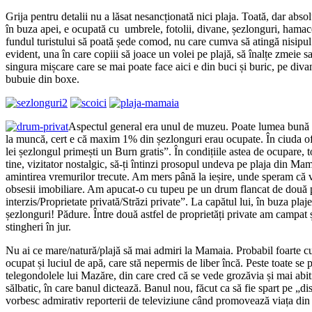
Grija pentru detalii nu a lăsat nesancționată nici plaja. Toată, dar absol
în buza apei, e ocupată cu umbrele, fotolii, divane, șezlonguri, hamace 
fundul turistului să poată șede comod, nu care cumva să atingă nisipu
evident, una în care copiii să joace un volei pe plajă, să înalțe zmeie s
singura mișcare care se mai poate face aici e din buci și buric, pe diva
bubuie din boxe.
Aspectul general era unul de muzeu. Poate lumea bună n
la muncă, cert e că maxim 1% din șezlonguri erau ocupate. În ciuda o
lei șezlongul primești un Burn gratis”. În condițiile astea de ocupare, t
tine, vizitator nostalgic, să-ți întinzi prosopul undeva pe plaja din Ma
amintirea vremurilor trecute. Am mers până la ieșire, unde speram că 
obsesii imobiliare. Am apucat-o cu tupeu pe un drum flancat de două 
interzis/Proprietate privată/Străzi private”. La capătul lui, în buza plaj
șezlonguri! Pădure. Între două astfel de proprietăți private am campat ș
stingheri în jur.
Nu ai ce mare/natură/plajă să mai admiri la Mamaia. Probabil foarte cur
ocupat și luciul de apă, care stă nepermis de liber încă. Peste toate se p
telegondolele lui Mazăre, din care cred că se vede grozăvia și mai abiti
sălbatic, în care banul dictează. Banul nou, făcut ca să fie spart pe „di
vorbesc admirativ reporterii de televiziune când promovează viața din 