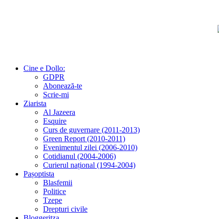
Cine e Dollo:
GDPR
Abonează-te
Scrie-mi
Ziarista
Al Jazeera
Esquire
Curs de guvernare (2011-2013)
Green Report (2010-2011)
Evenimentul zilei (2006-2010)
Cotidianul (2004-2006)
Curierul național (1994-2004)
Pașoptista
Blasfemii
Politice
Tzepe
Drepturi civile
Bloggeritza