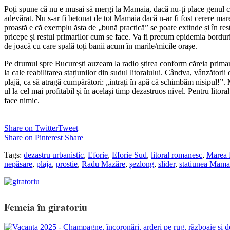
Poți spune că nu e musai să mergi la Mamaia, dacă nu-ți place genul co
adevărat. Nu s-ar fi betonat de tot Mamaia dacă n-ar fi fost cerere mar
proastă e că exemplu ăsta de „bună practică” se poate extinde și în rest
pricepe și restul primarilor cum se face. Va fi precum epidemia bordurilo
de joacă cu care spală toți banii acum în marile/micile orașe.
Pe drumul spre București auzeam la radio știrea conform căreia primarii
la cale reabilitarea stațiunilor din sudul litoralului. Cândva, vânzători
plajă, ca să atragă cumpărători: „intrați în apă că schimbăm nisipul!”.
ul la cel mai profitabil și în același timp dezastruos nivel. Pentru lito
face nimic.
Share on Twitter
Tweet
Share on Pinterest
Share
Tags:
dezastru urbanistic
,
Eforie
,
Eforie Sud
,
litoral romanesc
,
Marea 
nepăsare
,
plaja
,
prostie
,
Radu Mazăre
,
șezlong
,
slider
,
statiunea Mama
Femeia în giratoriu