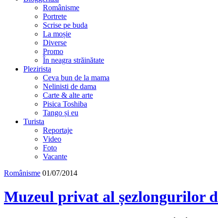
Românisme
Portrete
Scrise pe buda
La moșie
Diverse
Promo
În neagra străinătate
Plezirista
Ceva bun de la mama
Nelinisti de dama
Carte & alte arte
Pisica Toshiba
Tango și eu
Turista
Reportaje
Video
Foto
Vacante
Românisme
01/07/2014
Muzeul privat al șezlongurilor