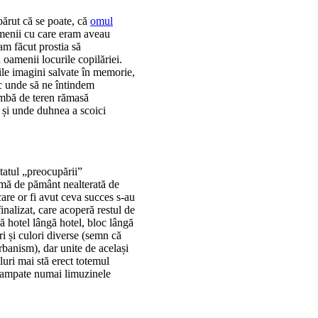
părut că se poate, că
omul
oamenii cu care eram aveau
 am făcut prostia să
 oamenii locurile copilăriei.
ile imagini salvate în memorie,
oc unde să ne întindem
imbă de teren rămasă
, și unde duhnea a scoici
tatul „preocupării”
almă de pământ nealterată de
are or fi avut ceva succes s-au
inalizat, care acoperă restul de
ră hotel lângă hotel, bloc lângă
i și culori diverse (semn că
rbanism), dar unite de același
luri mai stă erect totemul
t campate numai limuzinele