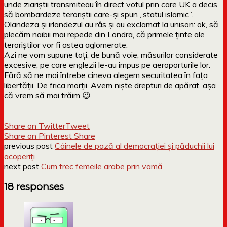
unde ziariștii transmiteau în direct votul prin care UK a decis
să bombardeze teroriștii care-și spun „statul islamic”.
Olandeza și irlandezul au râs și au exclamat la unison: ok, să
plecăm naibii mai repede din Londra, că primele ținte ale
teroriștilor vor fi astea aglomerate.
Azi ne vom supune toți, de bună voie, măsurilor considerate
excesive, pe care englezii le-au impus pe aeroporturile lor.
Fără să ne mai întrebe cineva alegem securitatea în fața
libertății. De frica morții. Avem niște drepturi de apărat, așa
că vrem să mai trăim 😉
Share on Twitter
Tweet
Share on Pinterest
Share
previous post
Câinele de pază al democrației și păduchii lui
acoperiți
next post
Cum trec femeile arabe prin vamă
18 responses