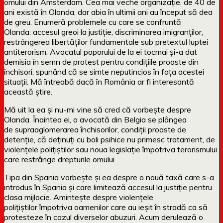
omului din Amsterdam. Cea mai veche organizație, de 40 de
ani există în Olanda, dar abia în ultimii ani au început să dea
de greu. Enumeră problemele cu care se confruntă
Olanda: accesul greoi la justiție, discriminarea imigranților,
restrângerea libertăților fundamentale sub pretextul luptei
antiterorism. Avocatul poporului de la ei tocmai și-a dat
demisia în semn de protest pentru condițiile proaste din
închisori, spunând că se simte neputincios în fața acestei
situații. Mă întreabă dacă în România ar fi interesantă
această știre.
Mă uit la ea și nu-mi vine să cred că vorbește despre
Olanda. Înaintea ei, o avocată din Belgia se plângea
de supraaglomerarea închisorilor, condiții proaste de
detenție, că deținuți cu boli psihice nu primesc tratament, de
violențele polițiștilor sau noua legislație împotriva terorismului
care restrânge drepturile omului.
Tipa din Spania vorbește și ea despre o nouă taxă care s-a
introdus în Spania și care limitează accesul la justiție pentru
clasa mijlocie. Amintește despre violențele
polițiștilor împotriva oamenilor care au ieșit în stradă ca să
protesteze în cazul diverselor abuzuri. Acum derulează o