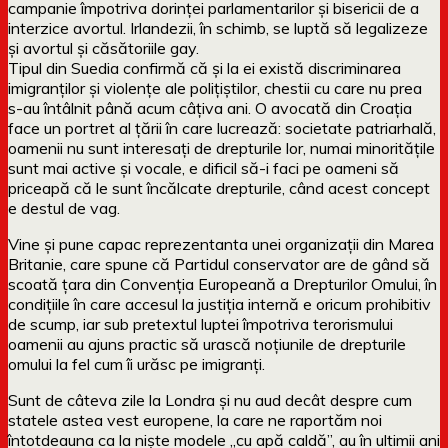
campanie împotriva dorinței parlamentarilor și bisericii de a
interzice avortul. Irlandezii, în schimb, se luptă să legalizeze
și avortul și căsătoriile gay.
Tipul din Suedia confirmă că și la ei există discriminarea
imigranților și violențe ale polițiștilor, chestii cu care nu prea
s-au întâlnit până acum câțiva ani. O avocată din
Croația
face un portret al țării în care lucrează: societate patriarhală,
oamenii nu sunt interesați de drepturile lor, numai minoritățile
sunt mai active și vocale, e dificil să-i faci pe oameni să
priceapă că le sunt încălcate drepturile, când acest concept
e destul de vag.
Vine și pune capac reprezentanta unei organizații din Marea
Britanie, care spune că Partidul conservator are de gând să
scoată țara din Convenția Europeană a Drepturilor Omului, în
condițiile în care accesul la justiția internă e oricum prohibitiv
de scump, iar sub pretextul luptei împotriva terorismului
oamenii au ajuns practic să urască noțiunile de drepturile
omului la fel cum îi urăsc pe imigranți.
Sunt de câteva zile la Londra și nu aud decât despre cum
statele astea vest europene, la care ne raportăm noi
întotdeauna ca la niște modele „cu apă caldă”, au în ultimii ani