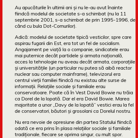
Au apucăturile în ultimii ani şi nu le-au avut înainte
fiindcă modelul de societate s-a schimbat (nu la 11
septembrie 2001, s-a schimbat de prin 1995-1996, de
când cu bula Dot-Comurilor).
Adică: modelul de societate tipică vesticilor, spre care
aspirau fugarii din Est, era tot un fel de socialism.
Angajament pe viaţă la o companie, sindicatele erau
mai puternice decât partidele şi armata naţională,
acces la tehnologie nu aveau decât armata, corporaţiile
şi universităţile (un particular nu putea să aibă reactor
nuclear sau computer mainframe), televizorul era
centrul vieţii familiei fiindcă nu existau alte surse de
informaţii. Relaţiile sociale şi familiale erau
conservatoare. Poate că în Vest David Bowie nu trăia
ca Dorel de la lopată. Dar el era David Bowie. Marea
majoritate a unor „Davy de la lopată” vestici erau la fel
de conservatori, băutori şi grosolani ca Dorelul nostru.
Nu era nevoie de opresiune din partea Statului fiindcă
odată ce era prins în plasa relaţiilor sociale şi familiale
tradiţionale, fiecare se oprima singur, cu mult spor.