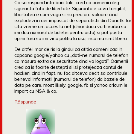
Ca sa raspund intrebarii tale, cred ca oamenii aleg
siguranta fata de libertate. Siguranta e ceva tangibiil,
libertatea e cam vaga si nu prea are valoare cind
explodezi in aer impuscat de separatistii din Donetk. Iar
cita vreme am acces la net (chiar daca va fi vorba sa
imi dau numarul de buletin pentru asta) si pot posta
opinii fara sa imi vina politia la usa, inca ma simt libera.
De altfel, mor de ris la gindul ca atitia oameni cad in
capcana google/yahoo cu „dati-ne numarul de telefon
ca masura extra de securitate cind va logati”. Oamenii
cred ca is foarte destepti si isi protejeaza contul de
hackeri, cind in fapt, nu fac altceva decit sa contribuie
benevol informatii (numarul de telefon) da bazele de
data pe care, most likely, google, fb si yahoo oricum le
impart cu NSA & co.
Răspunde