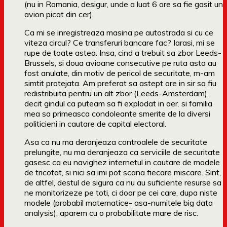
(nu in Romania, desigur, unde a luat 6 ore sa fie gasit un
avion picat din cer).
Ca mi se inregistreaza masina pe autostrada si cu ce
viteza circul? Ce transferuri bancare fac? Iarasi, mi se
rupe de toate astea. Insa, cind a trebuit sa zbor Leeds-
Brussels, si doua avioane consecutive pe ruta asta au
fost anulate, din motiv de pericol de securitate, m-am
simtit protejata. Am preferat sa astept ore in sir sa fiu
redistribuita pentru un alt zbor (Leeds-Amsterdam),
decit gindul ca puteam sa fi explodat in aer. si familia
mea sa primeasca condoleante smerite de la diversi
politicieni in cautare de capital electoral.
Asa ca nu ma deranjeaza controalele de securitate
prelungite, nu ma deranjeaza ca serviciile de securitate
gasesc ca eu navighez internetul in cautare de modele
de tricotat, si nici sa imi pot scana fiecare miscare. Sint,
de altfel, destul de sigura ca nu au suficiente resurse sa
ne monitorizeze pe toti, ci doar pe cei care, dupa niste
modele (probabil matematice- asa-numitele big data
analysis), aparem cu o probabilitate mare de risc.