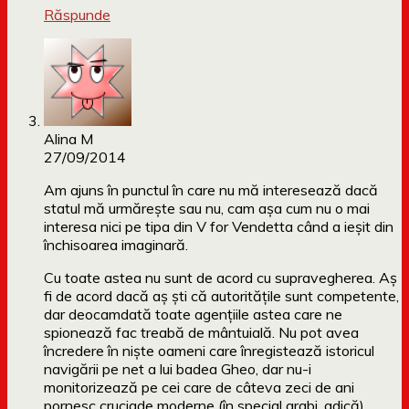
Răspunde
Alina M
27/09/2014
Am ajuns în punctul în care nu mă interesează dacă
statul mă urmărește sau nu, cam așa cum nu o mai
interesa nici pe tipa din V for Vendetta când a ieșit din
închisoarea imaginară.
Cu toate astea nu sunt de acord cu supravegherea. Aș
fi de acord dacă aș ști că autoritățile sunt competente,
dar deocamdată toate agențiile astea care ne
spionează fac treabă de mântuială. Nu pot avea
încredere în niște oameni care înregistează istoricul
navigării pe net a lui badea Gheo, dar nu-i
monitorizează pe cei care de câteva zeci de ani
pornesc cruciade moderne (în special arabi, adică).