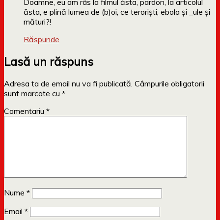
Doamne, eu am râs la filmul ăsta, pardon, la articolul
ăsta, e plină lumea de (b)oi, ce teroriști, ebola și _ule și
mături?!
Răspunde
Lasă un răspuns
Adresa ta de email nu va fi publicată.
Câmpurile obligatorii
sunt marcate cu
*
Comentariu
*
Nume
*
Email
*