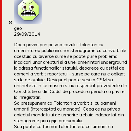
geo
29/09/2014
Daca privim prin prisma cazului Tolontan cu
amenintarea publicarii unor stenograme cu convorbirile
acestuia cu diverse surse se poate pune problema
incalcarii unor drepturi si a unei amenintari undergraund
la adresa functionarilor statului, deoarece cu astfel de
oameni a vorbit reporterul – surse pe care nu e obligat
sa le dezvaluie. Desigur el poate sesiza CSM sa
ancheteze in ce masura s-au respectat prevederile din
Constitutie si din Codul de procedura penala cu privire
la inregistrari.
Sa presupunem ca Tolontan a vorbit si cu oameni
urmariti (interceptati cu mandat). Ceea ce nu privea
obiectul mandatului de urmarire trebuia indepartat din
stenograme prin grija procurorului.
Sau poate ca tocmai Tolontan era cel urmarit cu