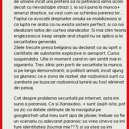
de umane incat unii prefera sa isi petreaca iarna acolo
decat cu nevasta/pe strazi :), ia sa ii puna la munca+
amenzi drastice, sa vezi cum se schimba parerea lor…
Faptul ca avocatii drepturilor omului se mobilizeaza si
ca lupta ne arata ca nu exista sistem perfect, si ca noi
idealizam iarba din curtea olandezilor. Si mai stim teoria
englezeasca: keep simple and stupid nu se aplica si la
securitatea generala.
Zilele trecute presa belgiana au declarat ca au oprit o
cantitate de substante explozive in aeroport. Cursa
suspendata. Uite in moment cand m-am simtit mai in
siguranta. Trec zilnic prin porti de securitate la munca,
si pe langa demonstranti, si politisti armati, incat ajung
sa glumesc ca e zona de razbel, dar razboinicii sunt cu
zambete pe buze,iar razboinicul luminii au fost eliminat
din peisaj.
Cat despre problema securitatii pe internet, asta imi
suna a paranoia. Ca si Xanaxdoo, + sunt (au)it-ista, pot
sa zic ca datele obtinute de la navigatul pe
google/chat-uitul meu sunt apa de ploaie; trebuie sa fie
un scenariu cu adevarat paranoic sa vrea cineva sa imi
fure identitatea (tocmai mie???) si sa stea sa imi