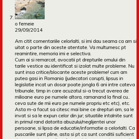
o femeie
29/09/2014
Am citit comentariile celorlalti, si imi dau seama ca am si
uitat o parte din aceste atentate. Va multumesc pt
reamintire, memoria imi e selectiva.
Cum ai si remarcat, avocatii pt drepturile omului din
tarile vestice au identificat si izolat multe probleme. Nu
sunt insa critice/blocante aceste probleme! cum am
putea gasi in Romania (judecatori corupti, lipsus in
legislatie incat un dosar poate jongla 6 ani intre cateva
tribunale, timp in care acuzatul si-a trecut averea de
milioane euro pe numele altora, ramanand la final cu..
ceva sute de mii euro pe numele propriu etc etc), etc.
Asta m-a facut sa citesc mai bine ce drepturi am, sa le
invat si sa le expun celor din jur; situatiile intalnite sunt
in primul rand datorita abuzului/neglijentei unor
persoane, si lipsa de educatie/informatie a celorlalti. Ca
puscariile sunt pline, asta si pt ca sunt conditii suficient