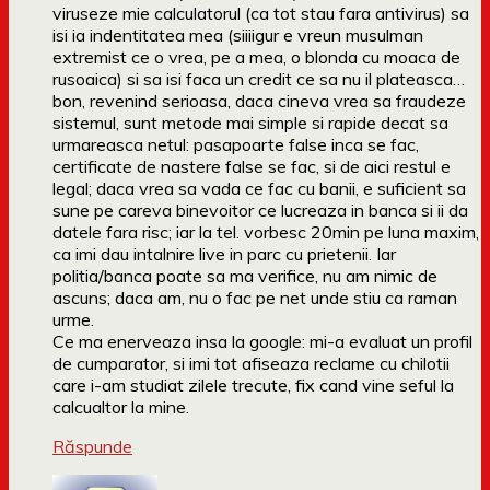
viruseze mie calculatorul (ca tot stau fara antivirus) sa
isi ia indentitatea mea (siiiigur e vreun musulman
extremist ce o vrea, pe a mea, o blonda cu moaca de
rusoaica) si sa isi faca un credit ce sa nu il plateasca…
bon, revenind serioasa, daca cineva vrea sa fraudeze
sistemul, sunt metode mai simple si rapide decat sa
urmareasca netul: pasapoarte false inca se fac,
certificate de nastere false se fac, si de aici restul e
legal; daca vrea sa vada ce fac cu banii, e suficient sa
sune pe careva binevoitor ce lucreaza in banca si ii da
datele fara risc; iar la tel. vorbesc 20min pe luna maxim,
ca imi dau intalnire live in parc cu prietenii. Iar
politia/banca poate sa ma verifice, nu am nimic de
ascuns; daca am, nu o fac pe net unde stiu ca raman
urme.
Ce ma enerveaza insa la google: mi-a evaluat un profil
de cumparator, si imi tot afiseaza reclame cu chilotii
care i-am studiat zilele trecute, fix cand vine seful la
calcualtor la mine.
Răspunde