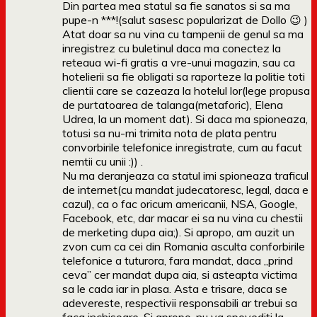
Din partea mea statul sa fie sanatos si sa ma
pupe-n ***!(salut sasesc popularizat de Dollo 😉 )
Atat doar sa nu vina cu tampenii de genul sa ma
inregistrez cu buletinul daca ma conectez la
reteaua wi-fi gratis a vre-unui magazin, sau ca
hotelierii sa fie obligati sa raporteze la politie toti
clientii care se cazeaza la hotelul lor(lege propusa
de purtatoarea de talanga(metaforic), Elena
Udrea, la un moment dat). Si daca ma spioneaza,
totusi sa nu-mi trimita nota de plata pentru
convorbirile telefonice inregistrate, cum au facut
nemtii cu unii :)) .
Nu ma deranjeaza ca statul imi spioneaza traficul
de internet(cu mandat judecatoresc, legal, daca e
cazul), ca o fac oricum americanii, NSA, Google,
Facebook, etc, dar macar ei sa nu vina cu chestii
de merketing dupa aia;). Si apropo, am auzit un
zvon cum ca cei din Romania asculta conforbirile
telefonice a tuturora, fara mandat, daca „prind
ceva” cer mandat dupa aia, si asteapta victima
sa le cada iar in plasa. Asta e trisare, daca se
adevereste, respectivii responsabili ar trebui sa