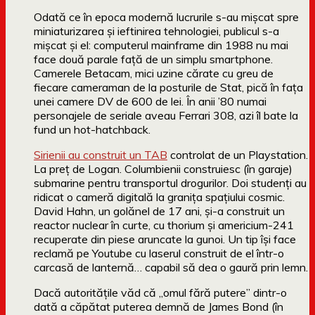
Odată ce în epoca modernă lucrurile s-au mişcat spre
miniaturizarea şi ieftinirea tehnologiei, publicul s-a
mişcat şi el: computerul mainframe din 1988 nu mai
face două parale faţă de un simplu smartphone.
Camerele Betacam, mici uzine cărate cu greu de
fiecare cameraman de la posturile de Stat, pică în faţa
unei camere DV de 600 de lei. În anii ’80 numai
personajele de seriale aveau Ferrari 308, azi îl bate la
fund un hot-hatchback.
Sirienii au construit un TAB
controlat de un Playstation.
La preţ de Logan. Columbienii construiesc (în garaje)
submarine pentru transportul drogurilor. Doi studenţi au
ridicat o cameră digitală la graniţa spaţiului cosmic.
David Hahn, un golănel de 17 ani, şi-a construit un
reactor nuclear în curte, cu thorium şi americium-241
recuperate din piese aruncate la gunoi. Un tip îşi face
reclamă pe Youtube cu laserul construit de el într-o
carcasă de lanternă… capabil să dea o gaură prin lemn.
Dacă autorităţile văd că „omul fără putere” dintr-o
dată a căpătat puterea demnă de James Bond (în