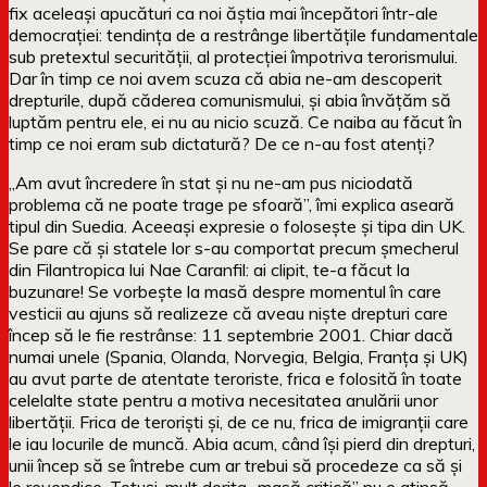
fix aceleași apucături ca noi ăștia mai începători într-ale
democrației: tendința de a restrânge libertățile fundamentale
sub pretextul securității, al protecției împotriva terorismului.
Dar în timp ce noi avem scuza că abia ne-am descoperit
drepturile, după căderea comunismului, și abia învățăm să
luptăm pentru ele, ei nu au nicio scuză. Ce naiba au făcut în
timp ce noi eram sub dictatură? De ce n-au fost atenți?
„Am avut încredere în stat și nu ne-am pus niciodată
problema că ne poate trage pe sfoară”, îmi explica aseară
tipul din Suedia. Aceeași expresie o folosește și tipa din UK.
Se pare că și statele lor s-au comportat precum șmecherul
din Filantropica lui Nae Caranfil: ai clipit, te-a făcut la
buzunare! Se vorbește la masă despre momentul în care
vesticii au ajuns să realizeze că aveau niște drepturi care
încep să le fie restrânse: 11 septembrie 2001. Chiar dacă
numai unele (Spania, Olanda, Norvegia, Belgia, Franța și UK)
au avut parte de atentate teroriste, frica e folosită în toate
celelalte state pentru a motiva necesitatea anulării unor
libertății. Frica de teroriști și, de ce nu, frica de imigranții care
le iau locurile de muncă. Abia acum, când își pierd din drepturi,
unii încep să se întrebe cum ar trebui să procedeze ca să și
le revendice. Totuși, mult dorita „masă critică” nu e atinsă