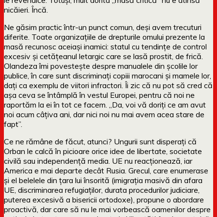
nicăieri. Încă.
Ne găsim practic într-un punct comun, deși avem trecuturi
diferite. Toate organizațiile de drepturile omului prezente la
masă recunosc aceiași inamici: statul cu tendințe de control
excesiv și cetățeanul letargic care se lasă prostit, de frică.
Olandeza îmi povestește despre manualele din școlile lor
publice, în care sunt discriminați copiii marocani și mamele lor,
dați ca exemplu de viitori infractori. Îi zic că nu pot să cred că
așa ceva se întâmplă în vestul Europei, pentru că noi ne
raportăm la ei în tot ce facem. „Da, voi vă doriți ce am avut
noi acum câțiva ani, dar nici noi nu mai avem acea stare de
fapt”.
Ce ne rămâne de făcut, atunci? Ungurii sunt disperați că
Orban le calcă în picioare orice idee de libertate, societate
civilă sau independență media. UE nu reacționează, iar
America e mai departe decât Rusia. Grecul, care enumerase
și el belelele din țara lui însorită (imigrația masivă din afara
UE, discriminarea refugiaților, durata procedurilor judiciare,
puterea excesivă a bisericii ortodoxe), propune o abordare
proactivă, dar care să nu le mai vorbească oamenilor despre