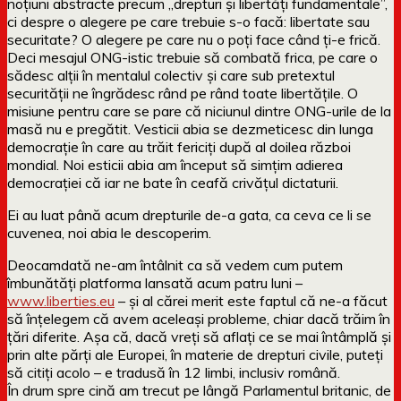
noțiuni abstracte precum „drepturi și libertăți fundamentale”,
ci despre o alegere pe care trebuie s-o facă: libertate sau
securitate? O alegere pe care nu o poți face când ți-e frică.
Deci mesajul ONG-istic trebuie să combată frica, pe care o
sădesc alții în mentalul colectiv și care sub pretextul
securității ne îngrădesc rând pe rând toate libertățile. O
misiune pentru care se pare că niciunul dintre ONG-urile de la
masă nu e pregătit. Vesticii abia se dezmeticesc din lunga
democrație în care au trăit fericiți după al doilea război
mondial. Noi esticii abia am început să simțim adierea
democrației că iar ne bate în ceafă crivățul dictaturii.
Ei au luat până acum drepturile de-a gata, ca ceva ce li se
cuvenea, noi abia le descoperim.
Deocamdată ne-am întâlnit ca să vedem cum putem
îmbunătăți platforma lansată acum patru luni –
www.liberties.eu
– și al cărei merit este faptul că ne-a făcut
să înțelegem că avem aceleași probleme, chiar dacă trăim în
țări diferite. Așa că, dacă vreți să aflați ce se mai întâmplă și
prin alte părți ale Europei, în materie de drepturi civile, puteți
să citiți acolo – e tradusă în 12 limbi, inclusiv română.
În drum spre cină am trecut pe lângă Parlamentul britanic, de