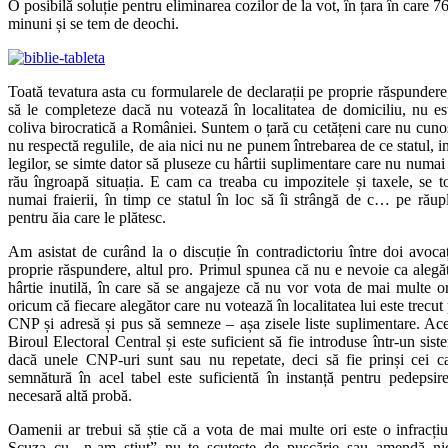
O posibilă soluție pentru eliminarea cozilor de la vot, în țara în care 7
minuni și se tem de deochi.
Toată tevatura asta cu formularele de declarații pe proprie răspundere
să le completeze dacă nu votează în localitatea de domiciliu, nu 
coliva birocratică a României. Suntem o țară cu cetățeni care nu cunos
nu respectă regulile, de aia nici nu ne punem întrebarea de ce statul, 
legilor, se simte dator să pluseze cu hârtii suplimentare care nu numai
rău îngroapă situația. E cam ca treaba cu impozitele și taxele, se t
numai fraierii, în timp ce statul în loc să îi strângă de c… pe răupl
pentru ăia care le plătesc.
Am asistat de curând la o discuție în contradictoriu între doi avocaț
proprie răspundere, altul pro. Primul spunea că nu e nevoie ca alegă
hârtie inutilă, în care să se angajeze că nu vor vota de mai multe 
oricum că fiecare alegător care nu votează în localitatea lui este trec
CNP și adresă și pus să semneze – așa zisele liste suplimentare. Aces
Biroul Electoral Central și este suficient să fie introduse într-un sis
dacă unele CNP-uri sunt sau nu repetate, deci să fie prinși cei c
semnătură în acel tabel este suficientă în instanță pentru pedepsir
necesară altă probă.
Oamenii ar trebui să știe că a vota de mai multe ori este o infracți
Scuza cu „n-am știut” nu te scutește de pușcărie sau amendă ni