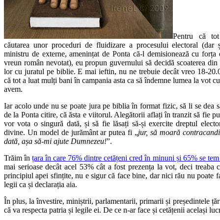
Pentru că to
căutarea unor proceduri de fluidizare a procesului electoral (dar
ministru de externe, amenințat de Ponta că-l demisionează cu forț
vreun român nevotat), eu propun guvernului să decidă scoaterea din uz
lor cu juratul pe biblie. E mai ieftin, nu ne trebuie decât vreo 18-20.
că tot a luat mulți bani în campania asta ca să îndemne lumea la vot cu 
avem.
Iar acolo unde nu se poate jura pe biblia în format fizic, să li se dea să
de la Ponta citire, că ăsta e viitorul. Alegătorii aflați în tranzit să fie 
vor vota o singură dată, și să fie lăsați să-și exercite dreptul elec
divine. Un model de jurământ ar putea fi „
jur, să moară contracandi
dată, așa să-mi ajute Dumnezeu!
”.
Trăim în
țara în care 76% dintre cetățeni cred în minuni și 65% se te
mai serioase decât acel 53% cât a fost prezența la vot, deci treaba c
principiul apei sfințite, nu e sigur că face bine, dar nici rău nu poate fac
legii ca și declarația aia.
În plus, la învestire, miniștrii, parlamentarii, primarii și președintele ță
că va respecta patria și legile ei. De ce n-ar face și cetățenii același lu