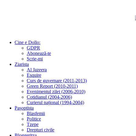
Cine e Dollo:
GDPR
Abonează-te
Scrie-mi
Ziarista
Al Jazeera
Esquire
Curs de guvernare (2011-2013)
Green Report (2010-2011)
Evenimentul zilei (2006-2010)
Cotidianul (2004-2006)
Curierul național (1994-2004)
Pașoptista
Blasfemii
Politice
Tzepe
Drepturi civile
Bloggeritza