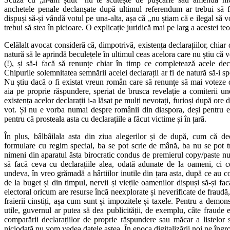
anchetele penale declanșate după ultimul referendum ar trebui să fi
dispuși să-și vândă votul pe una-alta, așa că „nu știam că e ilegal să 
trebui să stea în picioare. O explicație juridică mai pe larg a acestei teo
Celălalt avocat consideră că, dimpotrivă, existența declarațiilor, chiar
natură să le aprindă beculețele în ultimul ceas acelora care nu știu că v
(!), și să-i facă să renunțe chiar în timp ce completează acele dec
Chipurile solemnitatea semnării acelei declarații ar fi de natură să-i sp
Nu știu dacă o fi existat vreun român care să renunțe să mai voteze 
aia pe proprie răspundere, speriat de brusca revelație a comiterii unei
existența acelor declarații i-a lăsat pe mulți nevotați, furioși după ore d
vot. Și nu e vorba numai despre românii din diaspora, deși pentru e
pentru că prosteala asta cu declarațiile a făcut victime și în țară.
În plus, bâlbâilala asta din ziua alegerilor și de după, cum că dec
formulare cu regim special, ba se pot scrie de mână, ba nu se pot t
nimeni din aparatul ăsta birocratic condus de premierul copy/paste nu
să facă ceva cu declarațiile alea, odată adunate de la oameni, ci c
undeva, în vreo grămadă a hârtiilor inutile din țara asta, după ce au c
de la buget și din timpul, nervii și viețile oamenilor dispuși să-și fa
electoral oricum are resurse încă neexplorate și neverificate de fraudă,
fraierii cinstiți, așa cum sunt și impozitele și taxele. Pentru a demons
utile, guvernul ar putea să dea publicității, de exemplu, câte fraude 
comparării declarațiilor de proprie răspundere sau măcar a listelor
niciodată nu vom vedea datele astea. În epoca digitalizării noi ne îngro