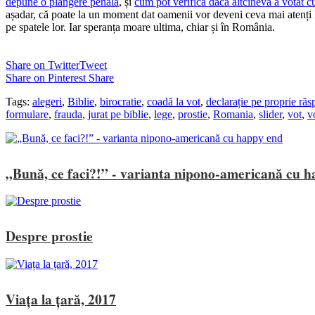
depune o plângere penală
, și
cum pot verifica dacă altcineva a votat 
așadar, că poate la un moment dat oamenii vor deveni ceva mai atenți l
pe spatele lor. Iar speranța moare ultima, chiar și în România.
Share on Twitter
Tweet
Share on Pinterest
Share
Tags:
alegeri
,
Biblie
,
birocratie
,
coadă la vot
,
declarație pe proprie ră
formulare
,
frauda
,
jurat pe biblie
,
lege
,
prostie
,
Romania
,
slider
,
vot
,
v
„Bună, ce faci?!” - varianta nipono-americană cu 
Despre prostie
Viața la țară, 2017