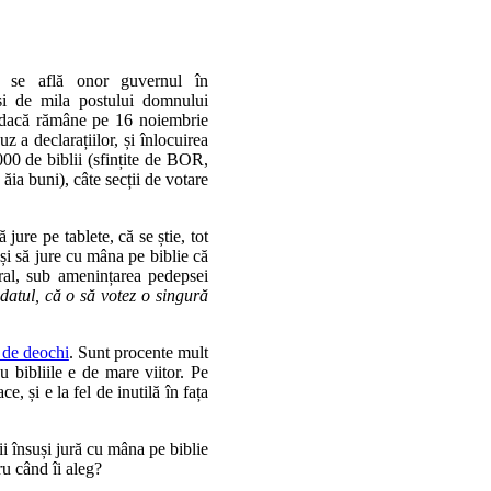
t se află onor guvernul în
 și de mila postului domnului
a dacă rămâne pe 16 noiembrie
 a declarațiilor, și înlocuirea
000 de biblii (sfințite de BOR,
ăia buni), câte secții de votare
 jure pe tablete, că se știe, tot
puși să jure cu mâna pe biblie că
toral, sub amenințarea pedepsei
datul, că o să votez o singură
m de deochi
. Sunt procente mult
u bibliile e de mare viitor. Pe
e, și e la fel de inutilă în fața
rii însuși jură cu mâna pe biblie
cru când îi aleg?