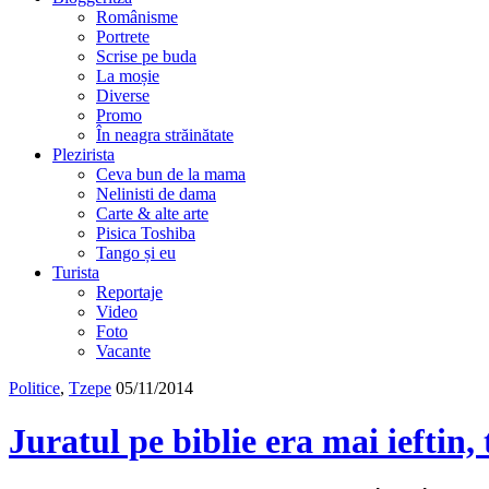
Românisme
Portrete
Scrise pe buda
La moșie
Diverse
Promo
În neagra străinătate
Plezirista
Ceva bun de la mama
Nelinisti de dama
Carte & alte arte
Pisica Toshiba
Tango și eu
Turista
Reportaje
Video
Foto
Vacante
Politice
,
Tzepe
05/11/2014
Juratul pe biblie era mai ieftin,