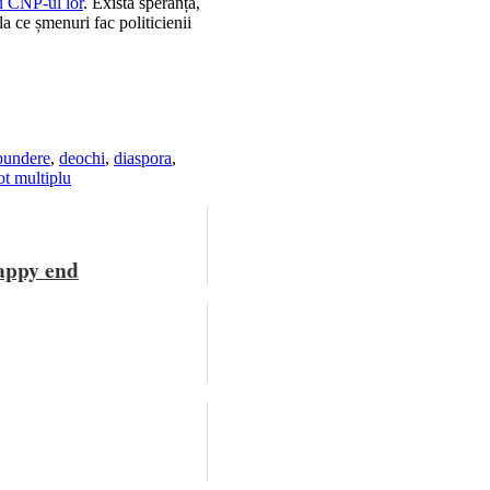
cu CNP-ul lor
. Există speranță,
a ce șmenuri fac politicienii
spundere
,
deochi
,
diaspora
,
ot multiplu
happy end