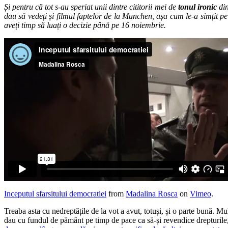
Și pentru că tot s-au speriat unii dintre cititorii mei de
tonul ironic
di
dau să vedeți și filmul faptelor de la Munchen, așa cum le-a simțit p
aveți timp să luați o decizie până pe 16 noiembrie.
Inceputul sfarsitului democratiei
from
Madalina Rosca
on
Vimeo
.
Treaba asta cu nedreptățile de la vot a avut, totuși, și o parte bună. Mul
dau cu fundul de pământ pe timp de pace ca să-și revendice drepturile