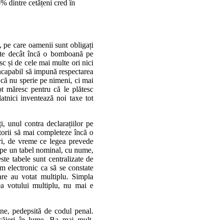
6% dintre cetățeni cred în
, pe care oamenii sunt obligați
este decât încă o bomboană pe
c și de cele mai multe ori nici
incapabil să impună respectarea
 că nu sperie pe nimeni, ci mai
ot măresc pentru că le plătesc
atnici inventează noi taxe tot
i, unul contra declarațiilor pe
torii să mai completeze încă o
ori, de vreme ce legea prevede
ut pe un tabel nominal, cu nume,
te tabele sunt centralizate de
tem electronic ca să se constate
are au votat multiplu. Simpla
ea votului multiplu, nu mai e
une, pedepsită de codul penal.
căieri în lume. Ba mai mult,