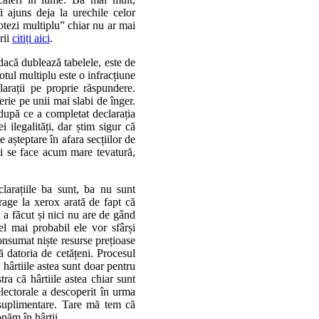
 ajuns deja la urechile celor
votezi multiplu” chiar nu ar mai
rii
citiți aici
.
 dacă dublează tabelele, este de
otul multiplu este o infracțiune
larații pe proprie răspundere.
erie pe unii mai slabi de înger.
după ce a completat declarația
 ilegalități, dar știm sigur că
e așteptare în afara secțiilor de
i se face acum mare tevatură,
larațiile ba sunt, ba nu sunt
rage la xerox arată de fapt că
 a făcut și nici nu are de gând
el mai probabil ele vor sfârși
onsumat niște resurse prețioase
că datoria de cetățeni. Procesul
 hârtiile astea sunt doar pentru
tra că hârtiile astea chiar sunt
electorale a descoperit în urma
 suplimentare. Tare mă tem că
păm în hârtii.