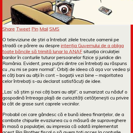
Share
Tweet
Pin
Mail
SMS
O televiziune de știri a întrebat zilele trecute oamenii pe
stradă ce părere au despre
intenția Guvernului de a obliga
toate băncile să trimită lunar la ANAF
situația circulației
banilor în conturile tuturor persoanelor fizice și juridice din
România. Evident, prea puțini dintre cei întrebați au răspuns
cu „nu mi se pare normal”. Orbiți de ideea că așa vor vedea și
ei câți bani au alții în cont – bogații vezi bine – majoritatea
celor întrebați s-au declarat satisfăcuți de idee.
„Las’ să știm și noi câți bani au alții!”, a sumarizat cu năduf o
gospodină întreaga plajă de curiozități cetățenești cu privire
la cât de grase sunt caprele vecinilor.
Probabil cei care gândesc că e bună ideea finanțelor, de a
combate chipurile evaziunea cu o măsură de supraveghere
în masă a populației, au impresia că odată implementat
acest Big Brother fiscal o să avem toți acces la conturile