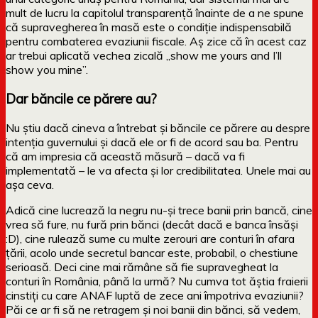
mult de lucru la capitolul transparență înainte de a ne spune
că supravegherea în masă este o condiție indispensabilă
pentru combaterea evaziunii fiscale. Aș zice că în acest caz
ar trebui aplicată vechea zicală „show me yours and I’ll
show you mine”.
Dar băncile ce părere au?
Nu știu dacă cineva a întrebat și băncile ce părere au despre
intenția guvernului și dacă ele or fi de acord sau ba. Pentru
că am impresia că această măsură – dacă va fi
implementată – le va afecta și lor credibilitatea. Unele mai au
așa ceva.
Adică cine lucrează la negru nu-și trece banii prin bancă, cine
vrea să fure, nu fură prin bănci (decât dacă e banca însăși
:D), cine rulează sume cu multe zerouri are conturi în afara
țării, acolo unde secretul bancar este, probabil, o chestiune
serioasă. Deci cine mai rămâne să fie supravegheat la
conturi în România, până la urmă? Nu cumva tot ăștia fraierii
cinstiți cu care ANAF luptă de zece ani împotriva evaziunii?
Păi ce ar fi să ne retragem și noi banii din bănci, să vedem,