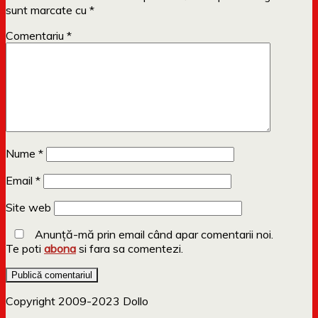
sunt marcate cu
*
Comentariu
*
Nume
*
Email
*
Site web
Anunță-mă prin email când apar comentarii noi.
Te poti
abona
si fara sa comentezi.
Copyright 2009-2023 Dollo