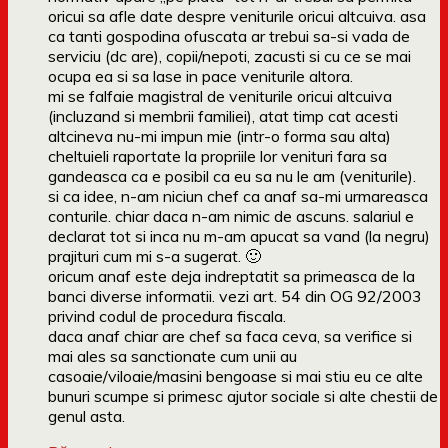
oricui sa afle date despre veniturile oricui altcuiva. asa
ca tanti gospodina ofuscata ar trebui sa-si vada de
serviciu (dc are), copii/nepoti, zacusti si cu ce se mai
ocupa ea si sa lase in pace veniturile altora.
mi se falfaie magistral de veniturile oricui altcuiva
(incluzand si membrii familiei), atat timp cat acesti
altcineva nu-mi impun mie (intr-o forma sau alta)
cheltuieli raportate la propriile lor venituri fara sa
gandeasca ca e posibil ca eu sa nu le am (veniturile).
si ca idee, n-am niciun chef ca anaf sa-mi urmareasca
conturile. chiar daca n-am nimic de ascuns. salariul e
declarat tot si inca nu m-am apucat sa vand (la negru)
prajituri cum mi s-a sugerat. 🙂
oricum anaf este deja indreptatit sa primeasca de la
banci diverse informatii. vezi art. 54 din OG 92/2003
privind codul de procedura fiscala.
daca anaf chiar are chef sa faca ceva, sa verifice si
mai ales sa sanctionate cum unii au
casoaie/viloaie/masini bengoase si mai stiu eu ce alte
bunuri scumpe si primesc ajutor sociale si alte chestii de
genul asta.