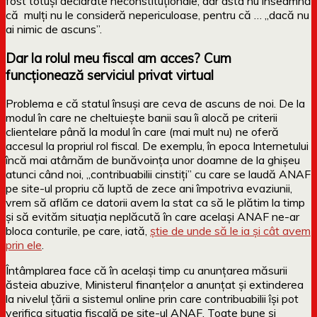
fost totuși declarate neconstituționale, dar asta nu înseamnă
că mulți nu le consideră nepericuloase, pentru că … „dacă nu
ai nimic de ascuns”.
Dar la rolul meu fiscal am acces? Cum
funcționează serviciul privat virtual
Problema e că statul însuși are ceva de ascuns de noi. De la
modul în care ne cheltuiește banii sau îi alocă pe criterii
clientelare până la modul în care (mai mult nu) ne oferă
accesul la propriul rol fiscal. De exemplu, în epoca Internetului
încă mai atârnăm de bunăvoința unor doamne de la ghișeu
atunci când noi, „contribuabilii cinstiți” cu care se laudă ANAF
pe site-ul propriu că luptă de zece ani împotriva evaziunii,
vrem să aflăm ce datorii avem la stat ca să le plătim la timp
și să evităm situația neplăcută în care același ANAF ne-ar
bloca conturile, pe care, iată,
știe de unde să le ia și cât avem
prin ele
.
Întâmplarea face că în același timp cu anunțarea măsurii
ăsteia abuzive, Ministerul finanțelor a anunțat și extinderea
la nivelul țării a sistemul online prin care contribuabilii își pot
verifica situația fiscală pe site-ul ANAF. Toate bune și