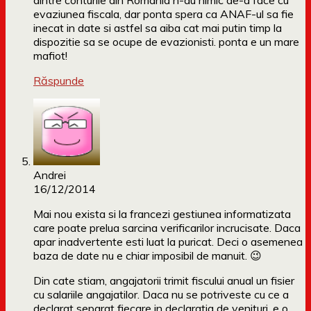
dintre conturile din Romania n-au nimic de-a face cu
evaziunea fiscala, dar ponta spera ca ANAF-ul sa fie
inecat in date si astfel sa aiba cat mai putin timp la
dispozitie sa se ocupe de evazionisti. ponta e un mare
mafiot!
Răspunde
Andrei
16/12/2014
Mai nou exista si la francezi gestiunea informatizata
care poate prelua sarcina verificarilor incrucisate. Daca
apar inadvertente esti luat la puricat. Deci o asemenea
baza de date nu e chiar imposibil de manuit. 😉
Din cate stiam, angajatorii trimit fiscului anual un fisier
cu salariile angajatilor. Daca nu se potriveste cu ce a
declarat separat fiecare in declaratia de venituri, e o