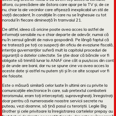
altora, cu precădere ale ăstora care apar pe la TV și, de ce
nu, chiar la ale vecinilor care afișează inexplicabil un stil de
viață decadent, în condițiile în care nu se înghesuie cu tot
norodul în fiecare dimineață în tramvaiul 21.
De altfel, ideea că oricine poate avea acces la astfel de
informații sensibile nu e chiar departe de adevăr, numai că
nu în sensul gândit de naiva gospodină. Pe lângă faptul că
ne tratează pe toți ca suspecți din oficiu de evaziune fiscală,
intenția guvernanților suferă mult la capitolul proceduri de
siguranță a datelor colectate. Se știe doar că băncile vor fi
obligate să trimită lunar la ANAF cine cât a pus/scos din cont
și de unde are banii, dar nu se spune cine va avea acces la
aceste date și astfel nu putem ști și în ce alte scopuri vor fi
ele folosite.
Este o măsură similară celor luate în ultimii ani cu privite la
comunicațiile electronice în care, sub pretextul combaterii
terorismului, eram toți interceptați, supravegheați, înregistrați
doar pentru că numeroasele noastre servicii secrete nu
puteau, vezi doamne, să țină pasul cu teroriștii. Legile Big
Brother și cele privitoare la înregistrarea cartelelor prepay au