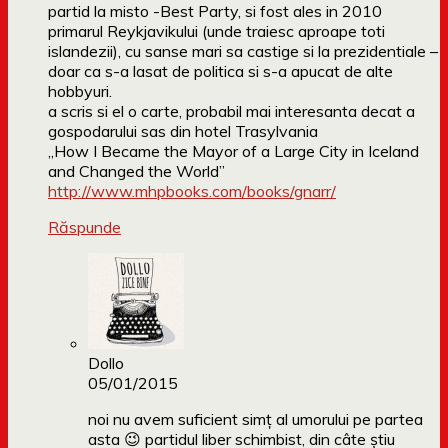
partid la misto -Best Party, si fost ales in 2010
primarul Reykjavikului (unde traiesc aproape toti
islandezii), cu sanse mari sa castige si la prezidentiale –
doar ca s-a lasat de politica si s-a apucat de alte
hobbyuri.
a scris si el o carte, probabil mai interesanta decat a
gospodarului sas din hotel Trasylvania
„How I Became the Mayor of a Large City in Iceland
and Changed the World”
http://www.mhpbooks.com/books/gnarr/
Răspunde
Dollo
05/01/2015
noi nu avem suficient simț al umorului pe partea
asta 😉 partidul liber schimbist, din câte știu