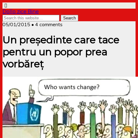
Dollo zice Bine
05/01/2015 • 4 comments
Un președinte care tace
pentru un popor prea
vorbăreț