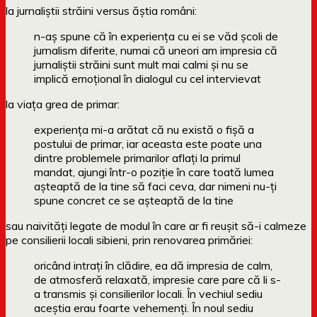
la jurnaliștii străini versus ăștia români:
n-aș spune că în experiența cu ei se văd școli de
jurnalism diferite, numai că uneori am impresia că
jurnaliștii străini sunt mult mai calmi și nu se
implică emoțional în dialogul cu cel intervievat
la viața grea de primar:
experiența mi-a arătat că nu există o fișă a
postului de primar, iar aceasta este poate una
dintre problemele primarilor aflați la primul
mandat, ajungi într-o poziție în care toată lumea
așteaptă de la tine să faci ceva, dar nimeni nu-ți
spune concret ce se așteaptă de la tine
sau naivități legate de modul în care ar fi reușit să-i calmeze
pe consilierii locali sibieni, prin renovarea primăriei:
oricând intrați în clădire, ea dă impresia de calm,
de atmosferă relaxată, impresie care pare că li s-
a transmis și consilierilor locali. În vechiul sediu
aceștia erau foarte vehemenți. În noul sediu