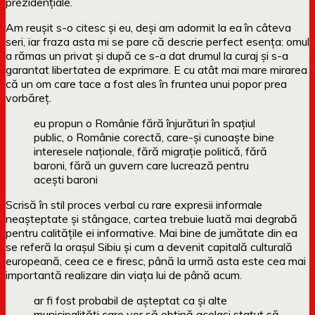
prezidențiale.
Am reușit s-o citesc și eu, deși am adormit la ea în câteva
seri, iar fraza asta mi se pare că descrie perfect esența: omul
a rămas un privat și după ce s-a dat drumul la curaj și s-a
garantat libertatea de exprimare. E cu atât mai mare mirarea
că un om care tace a fost ales în fruntea unui popor prea
vorbăreț.
eu propun o Românie fără înjurături în spațiul
public, o Românie corectă, care-și cunoaște bine
interesele naționale, fără migrație politică, fără
baroni, fără un guvern care lucrează pentru
acești baroni
Scrisă în stil proces verbal cu rare expresii informale
neașteptate și stângace, cartea trebuie luată mai degrabă
pentru calitățile ei informative. Mai bine de jumătate din ea
se referă la orașul Sibiu și cum a devenit capitală culturală
europeană, ceea ce e firesc, până la urmă asta este cea mai
importantă realizare din viața lui de până acum.
ar fi fost probabil de așteptat ca și alte
municipalități care vor să obțină același statut să