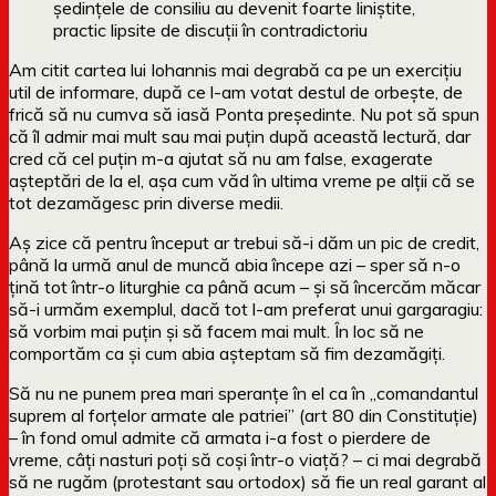
ședințele de consiliu au devenit foarte liniștite,
practic lipsite de discuții în contradictoriu
Am citit cartea lui Iohannis mai degrabă ca pe un exercițiu
util de informare, după ce l-am votat destul de orbește, de
frică să nu cumva să iasă Ponta președinte. Nu pot să spun
că îl admir mai mult sau mai puțin după această lectură, dar
cred că cel puțin m-a ajutat să nu am false, exagerate
așteptări de la el, așa cum văd în ultima vreme pe alții că se
tot dezamăgesc prin diverse medii.
Aș zice că pentru început ar trebui să-i dăm un pic de credit,
până la urmă anul de muncă abia începe azi – sper să n-o
țină tot într-o liturghie ca până acum – și să încercăm măcar
să-i urmăm exemplul, dacă tot l-am preferat unui gargaragiu:
să vorbim mai puțin și să facem mai mult. În loc să ne
comportăm ca și cum abia așteptam să fim dezamăgiți.
Să nu ne punem prea mari speranțe în el ca în „comandantul
suprem al forțelor armate ale patriei” (art 80 din Constituție)
– în fond omul admite că armata i-a fost o pierdere de
vreme, câți nasturi poți să coși într-o viață? – ci mai degrabă
să ne rugăm (protestant sau ortodox) să fie un real garant al