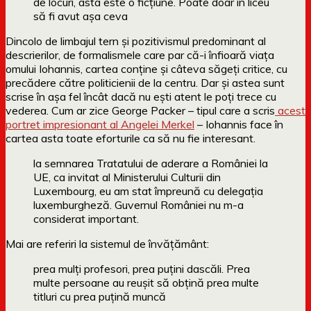
de locuri, asta este o ficțiune. Poate doar în liceu
să fi avut așa ceva
Dincolo de limbajul tern și pozitivismul predominant al
descrierilor, de formalismele care par că-i înfioară viața
omului Iohannis, cartea conține și câteva săgeți critice, cu
precădere către politicienii de la centru. Dar și astea sunt
scrise în așa fel încât dacă nu ești atent le poți trece cu
vederea. Cum ar zice George Packer – tipul care a scris
acest
portret impresionant al Angelei Merkel
– Iohannis face în
cartea asta toate eforturile ca să nu fie interesant.
la semnarea Tratatului de aderare a României la
UE, ca invitat al Ministerului Culturii din
Luxembourg, eu am stat împreună cu delegația
luxemburgheză. Guvernul României nu m-a
considerat important.
Mai are referiri la sistemul de învățământ:
prea mulți profesori, prea puțini dascăli. Prea
multe persoane au reușit să obțină prea multe
titluri cu prea puțină muncă