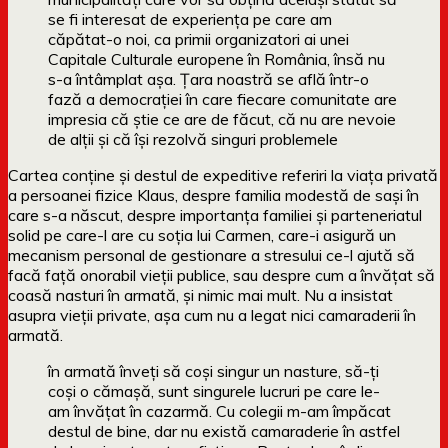
se fi interesat de experiența pe care am
căpătat-o noi, ca primii organizatori ai unei
Capitale Culturale europene în România, însă nu
s-a întâmplat așa. Țara noastră se află într-o
fază a democrației în care fiecare comunitate are
impresia că știe ce are de făcut, că nu are nevoie
de alții și că își rezolvă singuri problemele
Cartea conține și destul de expeditive referiri la viața privată
a persoanei fizice Klaus, despre familia modestă de sași în
care s-a născut, despre importanța familiei și parteneriatul
solid pe care-l are cu soția lui Carmen, care-i asigură un
mecanism personal de gestionare a stresului ce-l ajută să
facă față onorabil vieții publice, sau despre cum a învățat să
coasă nasturi în armată, și nimic mai mult. Nu a insistat
asupra vieții private, așa cum nu a legat nici camaraderii în
armată.
în armată înveți să coși singur un nasture, să-ți
coși o cămașă, sunt singurele lucruri pe care le-
am învățat în cazarmă. Cu colegii m-am împăcat
destul de bine, dar nu există camaraderie în astfel