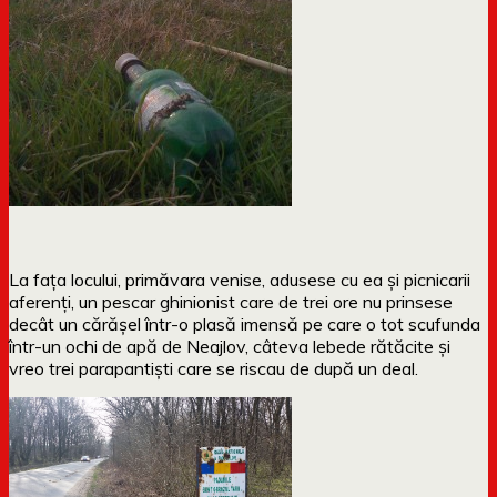
La fața locului, primăvara venise, adusese cu ea și picnicarii
aferenți, un pescar ghinionist care de trei ore nu prinsese
decât un cărășel într-o plasă imensă pe care o tot scufunda
într-un ochi de apă de Neajlov, câteva lebede rătăcite și
vreo trei parapantiști care se riscau de după un deal.