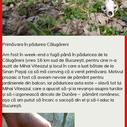
Primăvara în pădurea Călugăreni
Am fost în week-end o fugă până în păduricea de la
Călugăreni (vreo 16 km sud de București, pentru cine n-a
auzit de Mihai Viteazul și locul în care a luat bătaie de la
Sinan Pașa) ca să mă conving că a venit primăvara. Motivul
prozaic a fost că aveam nevoie de pământ pentru
jardinierele din balcon, iar păduricea asta este – slavă tot lui
Mihai Viteazul, care a apucat să-și ia revanșa asupra turcilor
și să-i izgonească dincolo de Dunăre – pământ românesc,
așa că am putut să încarc o sacoșă din el și să-l aduc la
București.