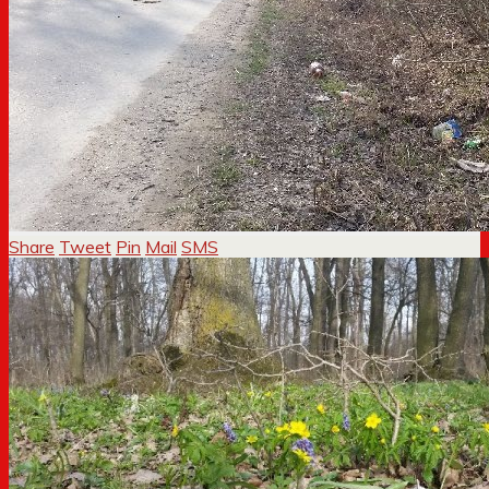
Share
Tweet
Pin
Mail
SMS