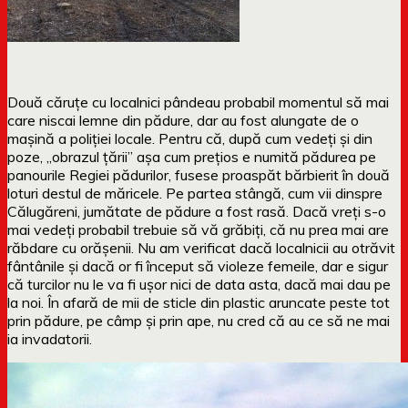
Două căruțe cu localnici pândeau probabil momentul să mai
care niscai lemne din pădure, dar au fost alungate de o
mașină a poliției locale. Pentru că, după cum vedeți și din
poze, „obrazul țării” așa cum prețios e numită pădurea pe
panourile Regiei pădurilor, fusese proaspăt bărbierit în două
loturi destul de măricele. Pe partea stângă, cum vii dinspre
Călugăreni, jumătate de pădure a fost rasă. Dacă vreți s-o
mai vedeți probabil trebuie să vă grăbiți, că nu prea mai are
răbdare cu orășenii. Nu am verificat dacă localnicii au otrăvit
fântânile și dacă or fi început să violeze femeile, dar e sigur
că turcilor nu le va fi ușor nici de data asta, dacă mai dau pe
la noi. În afară de mii de sticle din plastic aruncate peste tot
prin pădure, pe câmp și prin ape, nu cred că au ce să ne mai
ia invadatorii.