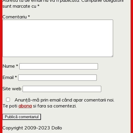
Adresa ta de email nu va fi publicată.
Câmpurile obligatorii
sunt marcate cu
*
Comentariu
*
Nume
*
Email
*
Site web
Anunță-mă prin email când apar comentarii noi.
Te poti
abona
si fara sa comentezi.
Copyright 2009-2023 Dollo