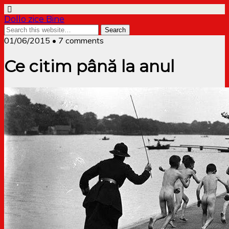
Dollo zice Bine
01/06/2015 • 7 comments
Ce citim până la anul