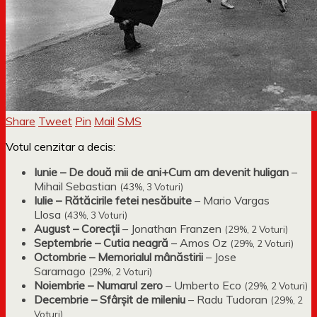
Share
Tweet
Pin
Mail
SMS
Votul cenzitar a decis:
Iunie – De două mii de ani+Cum am devenit huligan
–
Mihail Sebastian
(43%, 3 Voturi)
Iulie – Rătăcirile fetei nesăbuite
– Mario Vargas
Llosa
(43%, 3 Voturi)
August – Corecții
– Jonathan Franzen
(29%, 2 Voturi)
Septembrie – Cutia neagră
– Amos Oz
(29%, 2 Voturi)
Octombrie – Memorialul mânăstirii
– Jose
Saramago
(29%, 2 Voturi)
Noiembrie – Numarul zero
– Umberto Eco
(29%, 2 Voturi)
Decembrie – Sfârșit de mileniu
– Radu Tudoran
(29%, 2
Voturi)