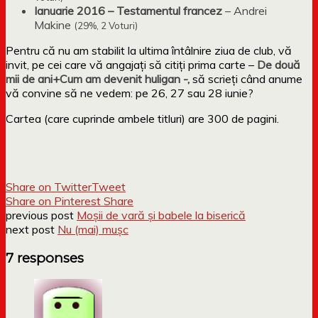
Ianuarie 2016 – Testamentul francez
– Andrei
Makine
(29%, 2 Voturi)
Pentru că nu am stabilit la ultima întâlnire ziua de club, vă
invit, pe cei care vă angajați să citiți prima carte –
De două
mii de ani+Cum am devenit huligan -,
să scrieți când anume
vă convine să ne vedem: pe 26, 27 sau 28 iunie?
Cartea (care cuprinde ambele titluri) are 300 de pagini.
Share on Twitter
Tweet
Share on Pinterest
Share
previous post
Moșii de vară și babele la biserică
next post
Nu (mai) mușc
7 responses