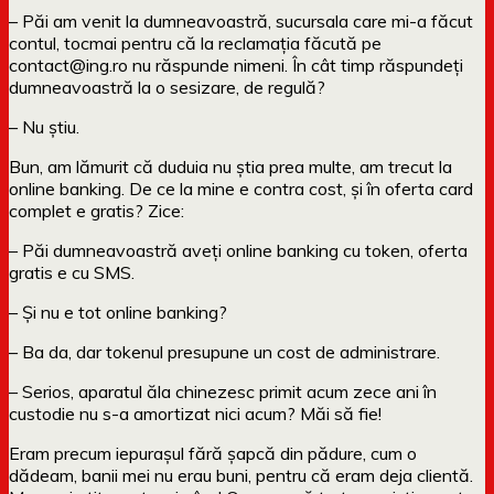
– Păi am venit la dumneavoastră, sucursala care mi-a făcut
contul, tocmai pentru că la reclamația făcută pe
contact@ing.ro nu răspunde nimeni. În cât timp răspundeți
dumneavoastră la o sesizare, de regulă?
– Nu știu.
Bun, am lămurit că duduia nu știa prea multe, am trecut la
online banking. De ce la mine e contra cost, și în oferta card
complet e gratis? Zice:
– Păi dumneavoastră aveți online banking cu token, oferta
gratis e cu SMS.
– Și nu e tot online banking?
– Ba da, dar tokenul presupune un cost de administrare.
– Serios, aparatul ăla chinezesc primit acum zece ani în
custodie nu s-a amortizat nici acum? Măi să fie!
Eram precum iepurașul fără șapcă din pădure, cum o
dădeam, banii mei nu erau buni, pentru că eram deja clientă.