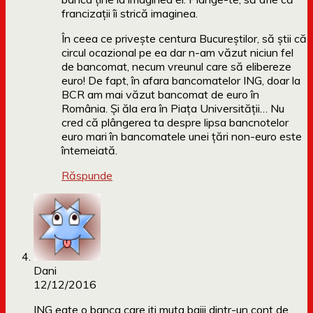
francizații îi strică imaginea.
În ceea ce privește centura Bucureștilor, să știi că
circul ocazional pe ea dar n-am văzut niciun fel
de bancomat, necum vreunul care să elibereze
euro! De fapt, în afara bancomatelor ING, doar la
BCR am mai văzut bancomat de euro în
România. Și ăla era în Piața Universității… Nu
cred că plângerea ta despre lipsa bancnotelor
euro mari în bancomatele unei țări non-euro este
întemeiată.
Răspunde
Dani
12/12/2016
ING eate o banca care iti muta baiii dintr-un cont de