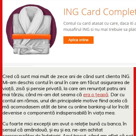
Cred că sunt mai mult de zece ani de când sunt clienta ING.
Mi-am deschis contul în anul în care am făcut asigurarea de
viață, zisă și pensie privată, la care am renunțat patru ani
mai târziu, când mi-am dat seama că
era o țeapă
. Dar cu
contul am rămas, unul din principalele motive fiind acela că
mă acomodasem atât de bine cu online banking-ul lor încât
devenise o componentă indispensabilă în viața mea.
Cu foarte mici excepții am avut o relație bună cu banca, în
sensul că amândouă, și eu și ea, ne-am achitat
corespunzător de îndatoriri. Anul trecut, când am aflat că pot