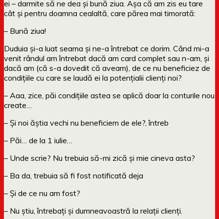
ei – darmite să ne dea și bună ziua. Așa că am zis eu tare
cât și pentru doamna cealaltă, care părea mai timorată:
– Bună ziua!
Duduia și-a luat seama și ne-a întrebat ce dorim. Când mi-a
venit rândul am întrebat dacă am card complet sau n-am, și
dacă am (că s-a dovedit că aveam), de ce nu beneficiez de
condițiile cu care se laudă ei la potențialii clienți noi?
– Aaa, zice, păi condițiile astea se aplică doar la conturile nou
create…
– Și noi ăștia vechi nu beneficiem de ele?, întreb
– Păi… de la 1 iulie…
– Unde scrie? Nu trebuia să-mi zică și mie cineva asta?
– Ba da, trebuia să fi fost notificată deja
– Și de ce nu am fost?
– Nu știu, întrebați și dumneavoastră la relații clienți.