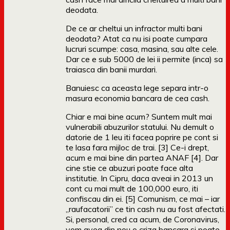
deodata.
De ce ar cheltui un infractor multi bani
deodata? Atat ca nu isi poate cumpara
lucruri scumpe: casa, masina, sau alte cele.
Dar ce e sub 5000 de lei ii permite (inca) sa
traiasca din banii murdari.
Banuiesc ca aceasta lege separa intr-o
masura economia bancara de cea cash.
Chiar e mai bine acum? Suntem mult mai
vulnerabili abuzurilor statului. Nu demult o
datorie de 1 leu iti facea poprire pe cont si
te lasa fara mijloc de trai. [3] Ce-i drept,
acum e mai bine din partea ANAF [4]. Dar
cine stie ce abuzuri poate face alta
institutie. In Cipru, daca aveai in 2013 un
cont cu mai mult de 100,000 euro, iti
confiscau din ei. [5] Comunism, ce mai – iar
„raufacatorii” ce tin cash nu au fost afectati.
Si, personal, cred ca acum, de Coronavirus,
vom avea din nou o criza bancara si poate