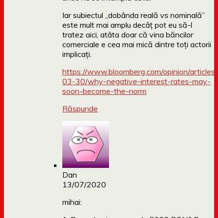
Iar subiectul „dobânda reală vs nominală”
este mult mai amplu decâț pot eu să-l
tratez aici, atâta doar că vina băncilor
comerciale e cea mai mică dintre toți actorii
implicați.
https://www.bloomberg.com/opinion/article
03-30/why-negative-interest-rates-may-
soon-become-the-norm
Răspunde
Dan
13/07/2020
mihai: