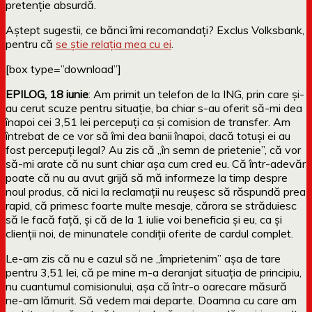
pretenție absurdă.
Aștept sugestii, ce bănci îmi recomandați? Exclus Volksbank,
pentru că
se știe relația mea cu ei
.
[box type=”download”]
EPILOG, 18 iunie
: Am primit un telefon de la ING, prin care și-
au cerut scuze pentru situație, ba chiar s-au oferit să-mi dea
înapoi cei 3,51 lei percepuți ca și comision de transfer. Am
întrebat de ce vor să îmi dea banii înapoi, dacă totuși ei au
fost percepuți legal? Au zis că „în semn de prietenie”, că vor
să-mi arate că nu sunt chiar așa cum cred eu. Că într-adevăr
poate că nu au avut grijă să mă informeze la timp despre
noul produs, că nici la reclamații nu reușesc să răspundă prea
rapid, că primesc foarte multe mesaje, cărora se străduiesc
să le facă față, și că de la 1 iulie voi beneficia și eu, ca și
clienții noi, de minunatele condiții oferite de cardul complet.
Le-am zis că nu e cazul să ne „împrietenim” așa de tare
pentru 3,51 lei, că pe mine m-a deranjat situația de principiu,
nu cuantumul comisionului, așa că într-o oarecare măsură
ne-am lămurit. Să vedem mai departe. Doamna cu care am