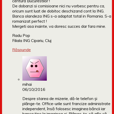
centura Bucurestilor !
De dobanzi si comisioane nici nu vorbesc pentru ca,
oricum sunt luat de dobitoc deschizand cont la ING.
Banca olandeza ING s-a adaptat total in Romania. S-a
romanizat perfect !
Mergeti asa inainte, va doresc succes dar fara mine.
Radu Pop
Filiala ING Cipariu, Cluj
Răspunde
mihai
06/10/2016
Despre starea de mizerie, dă-le telefon și
plânge-te. Office-urile sunt francize administrate
independent, însă folosesc imaginea băncii iar
banca ține la imaginea ei. Plânge-te, să afle că