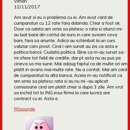
Viman
12/11/2017
Am avut si eu o problema cu ei. Am avut card de
cumparaturi cu 12 rate fara dobinda. Chiar a fost ok.
Doar ca odata am omis sa platesc o rata si atunci mi-
au luat banii din contul de euro in care aveam ceva
bani, fara sa anunte. Adica au schimbat la un curs
valutar cam prost. Cind i-am sunat au zis ca asta e
politica bancii. Ciudata politica. Bine ca m-au sunat sa-
mi ofere tot felul de credite, dar pt asta nu au pus pe
cineva sa ma sune. Mai adaug faptul ca de multe ori am
platit in avans mai multe rate. Nu a contat. Mai am card
de cumparaturi la alta banca. Aceia m-au notificat ca
am omis sa platesc rata si au nu mi -au aplicat
comisioane cind am platit chiar si dupa 3 zile. Am vrut
sa inchid tot la ING insa firma la care lucrez are
contract cu ei. Asta e.
Răspunde