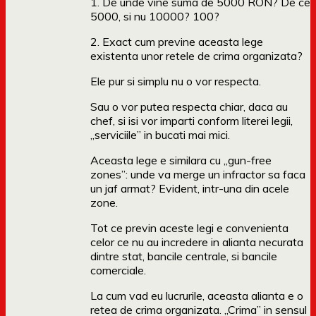
1. De unde vine suma de 5000 RON? De ce
5000, si nu 10000? 100?
2. Exact cum previne aceasta lege
existenta unor retele de crima organizata?
Ele pur si simplu nu o vor respecta.
Sau o vor putea respecta chiar, daca au
chef, si isi vor imparti conform literei legii,
„serviciile” in bucati mai mici.
Aceasta lege e similara cu „gun-free
zones”: unde va merge un infractor sa faca
un jaf armat? Evident, intr-una din acele
zone.
Tot ce previn aceste legi e convenienta
celor ce nu au incredere in alianta necurata
dintre stat, bancile centrale, si bancile
comerciale.
La cum vad eu lucrurile, aceasta alianta e o
retea de crima organizata. „Crima” in sensul