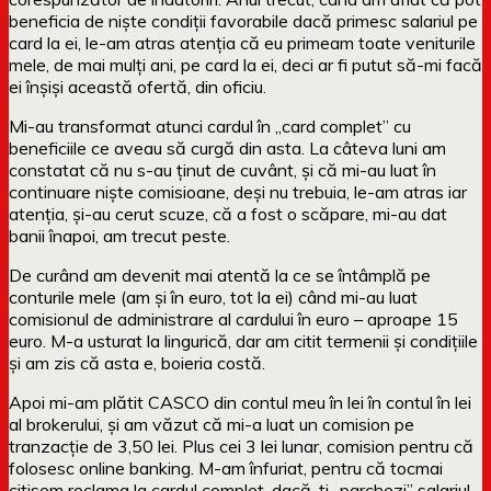
beneficia de niște condiții favorabile dacă primesc salariul pe
card la ei, le-am atras atenția că eu primeam toate veniturile
mele, de mai mulți ani, pe card la ei, deci ar fi putut să-mi facă
ei înșiși această ofertă, din oficiu.
Mi-au transformat atunci cardul în „card complet” cu
beneficiile ce aveau să curgă din asta. La câteva luni am
constatat că nu s-au ținut de cuvânt, și că mi-au luat în
continuare niște comisioane, deși nu trebuia, le-am atras iar
atenția, și-au cerut scuze, că a fost o scăpare, mi-au dat
banii înapoi, am trecut peste.
De curând am devenit mai atentă la ce se întâmplă pe
conturile mele (am și în euro, tot la ei) când mi-au luat
comisionul de administrare al cardului în euro – aproape 15
euro. M-a usturat la lingurică, dar am citit termenii și condițiile
și am zis că asta e, boieria costă.
Apoi mi-am plătit CASCO din contul meu în lei în contul în lei
al brokerului, și am văzut că mi-a luat un comision pe
tranzacție de 3,50 lei. Plus cei 3 lei lunar, comision pentru că
folosesc online banking. M-am înfuriat, pentru că tocmai
citisem reclama la cardul complet, dacă-ți „parchezi” salariul