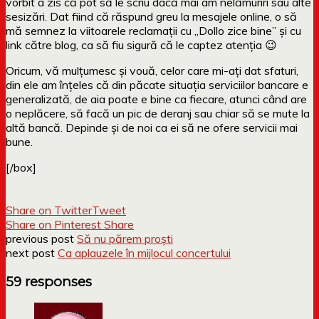
vorbit a zis că pot să le scriu dacă mai am nelămuriri sau alte
sesizări. Dat fiind că răspund greu la mesajele online, o să
mă semnez la viitoarele reclamații cu „Dollo zice bine” și cu
link către blog, ca să fiu sigură că le captez atenția 😉
Oricum, vă mulțumesc și vouă, celor care mi-ați dat sfaturi,
din ele am înțeles că din păcate situația serviciilor bancare e
generalizată, de aia poate e bine ca fiecare, atunci când are
o neplăcere, să facă un pic de deranj sau chiar să se mute la
altă bancă. Depinde și de noi ca ei să ne ofere servicii mai
bune.
[/box]
Share on Twitter
Tweet
Share on Pinterest
Share
previous post
Să nu părem proști
next post
Ca aplauzele în mijlocul concertului
59 responses