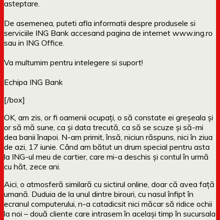
asteptare.
De asemenea, puteti afla informatii despre produsele si
serviciile ING Bank accesand pagina de internet www.ing.ro
sau in ING Office.
Va multumim pentru intelegere si suport!
Echipa ING Bank
[/box]
OK, am zis, or fi oamenii ocupați, o să constate ei greșeala și
or să mă sune, ca și data trecută, ca să se scuze și să-mi
dea banii înapoi. N-am primit, însă, niciun răspuns, nici în ziua
de azi, 17 iunie. Când am bătut un drum special pentru asta
la ING-ul meu de cartier, care mi-a deschis și contul în urmă
cu hăt, zece ani.
Aici, o atmosferă similară cu sictirul online, doar că avea față
umană. Duduia de la unul dintre birouri, cu nasul înfipt în
ecranul computerului, n-a catadicsit nici măcar să ridice ochii
la noi – două cliente care intrasem în același timp în sucursala