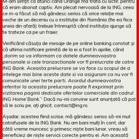
M-am simțit ca atunci când Orange mă trata cu sictir, pentru
că eram abonat captiv. Am plecat nervoasă de la ING, ceea
ce m-a făcut să mă gândesc serios că orice relație mai
veche de un deceniu cu o instituție din România (fie ea fiica
uneia din afară) trebuie întreruptă când instituția ajunge să
te trateze ca pe un fraier.
Verificând căsuța de mesaje de pe online banking constat și
că ultima notificare primită de la ei a fost în aprilie, când
„
dorim sa va informam ca datele dumneavoastra
personale si cele tranzactionale vor fi prelucrate de catre
ING Bank. Aceasta prelucrare se va face cu scopul de a
intelege mai bine aceste date si va asiguram ca nu vor fi
comunicate unei terte parti. Acordul dumneavostra
referitor la aceasta prelucrare poate fi exprimat prin
vizitarea paginii dedicate ofertelor comerciale din cadrul
ING Home’Bank.
” Dacă nu-mi convine sunt anunțată că pot
să le scriu pe, ați ghicit, contact@ing.ro.
Așadar, acestea fiind scrise, mă gândesc serios să-mi mut
catrafusele de la ING Bank. Nu am bani mulți în cont, dar
câtă vreme muncesc și primesc niște bani lunar, vreau să
beneficiez de niște servicii corecte pentru ei. Am acesată