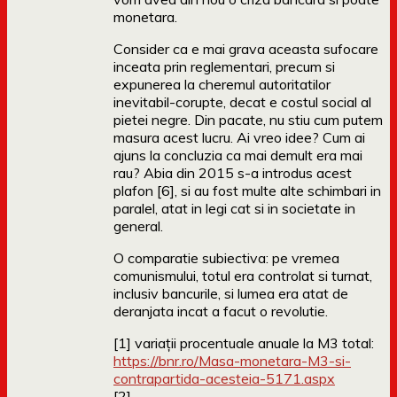
monetara.
Consider ca e mai grava aceasta sufocare
inceata prin reglementari, precum si
expunerea la cheremul autoritatilor
inevitabil-corupte, decat e costul social al
pietei negre. Din pacate, nu stiu cum putem
masura acest lucru. Ai vreo idee? Cum ai
ajuns la concluzia ca mai demult era mai
rau? Abia din 2015 s-a introdus acest
plafon [6], si au fost multe alte schimbari in
paralel, atat in legi cat si in societate in
general.
O comparatie subiectiva: pe vremea
comunismului, totul era controlat si turnat,
inclusiv bancurile, si lumea era atat de
deranjata incat a facut o revolutie.
[1] variaţii procentuale anuale la M3 total:
https://bnr.ro/Masa-monetara-M3-si-
contrapartida-acesteia-5171.aspx
[2]