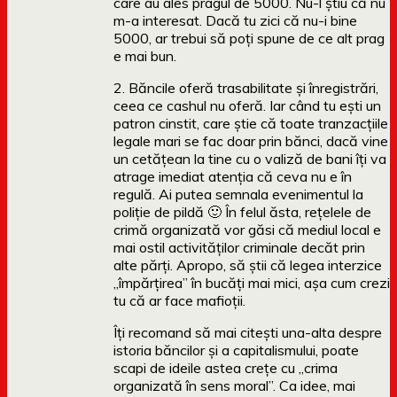
care au ales pragul de 5000. Nu-l știu că nu
m-a interesat. Dacă tu zici că nu-i bine
5000, ar trebui să poți spune de ce alt prag
e mai bun.
2. Băncile oferă trasabilitate și înregistrări,
ceea ce cashul nu oferă. Iar când tu ești un
patron cinstit, care știe că toate tranzacțiile
legale mari se fac doar prin bănci, dacă vine
un cetățean la tine cu o valiză de bani îți va
atrage imediat atenția că ceva nu e în
regulă. Ai putea semnala evenimentul la
poliție de pildă 🙂 În felul ăsta, rețelele de
crimă organizată vor găsi că mediul local e
mai ostil activităților criminale decăt prin
alte părți. Apropo, să știi că legea interzice
„împărțirea” în bucăți mai mici, așa cum crezi
tu că ar face mafioții.
Îți recomand să mai citești una-alta despre
istoria băncilor și a capitalismului, poate
scapi de ideile astea crețe cu „crima
organizată în sens moral”. Ca idee, mai