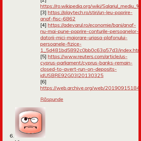
https://ro.wikipedia.org/wiki/Salariul_m
[3]
https://playtech.ro/stiri/un-leu-poprire-
anaf-fisc-6862
[4]
https://adevarul.ro/economie/bani/anaf-
nu-mai-pune-poprire-conturile-persoanelor-
datorii-mici-majorare-uriasa-plafonului-
persoanele-fizice-
1_5d481bd5892c0bb0c63a57d3/index.htm
[5]
https://www.reuters.com/article/us-
cyprus-parliament/cyprus-banks-remain-
closed-to-avert-run-on-deposits-
idUSBRE92G03I20130325
[6]
https://web.archive.org/web/20190915184619
Răspunde