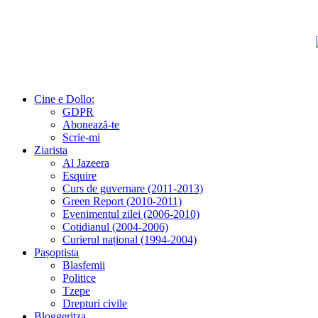
Cine e Dollo:
GDPR
Abonează-te
Scrie-mi
Ziarista
Al Jazeera
Esquire
Curs de guvernare (2011-2013)
Green Report (2010-2011)
Evenimentul zilei (2006-2010)
Cotidianul (2004-2006)
Curierul național (1994-2004)
Pașoptista
Blasfemii
Politice
Tzepe
Drepturi civile
Bloggeritza