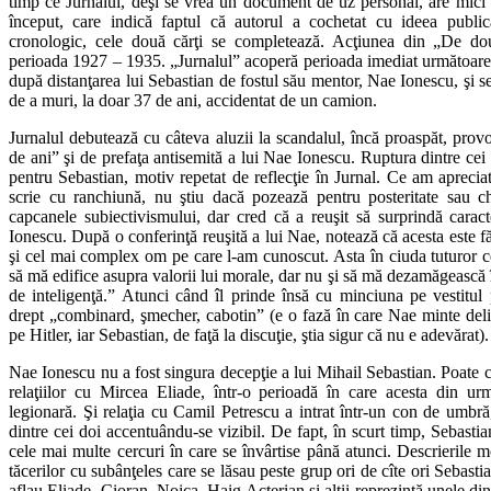
timp ce Jurnalul, deşi se vrea un document de uz personal, are mici st
început, care indică faptul că autorul a cochetat cu ideea publi
cronologic, cele două cărţi se completează. Acţiunea din „De do
perioada 1927 – 1935. „Jurnalul” acoperă perioada imediat următoare,
după distanţarea lui Sebastian de fostul său mentor, Nae Ionescu, şi se
de a muri, la doar 37 de ani, accidentat de un camion.
Jurnalul debutează cu câteva aluzii la scandalul, încă proaspăt, pr
de ani” şi de prefaţa antisemită a lui Nae Ionescu. Ruptura dintre cei 
pentru Sebastian, motiv repetat de reflecţie în Jurnal. Ce am aprecia
scrie cu ranchiună, nu ştiu dacă pozează pentru posteritate sau c
capcanele subiectivismului, dar cred că a reuşit să surprindă caract
Ionescu. După o conferinţă reuşită a lui Nae, notează că acesta este fă
şi cel mai complex om pe care l-am cunoscut. Asta în ciuda tuturor ce
să mă edifice asupra valorii lui morale, dar nu şi să mă dezamăgească în
de inteligenţă.” Atunci când îl prinde însă cu minciuna pe vestitul 
drept „combinard, şmecher, cabotin” (e o fază în care Nae minte deli
pe Hitler, iar Sebastian, de faţă la discuţie, ştia sigur că nu e adevărat).
Nae Ionescu nu a fost singura decepţie a lui Mihail Sebastian. Poate ch
relaţiilor cu Mircea Eliade, într-o perioadă în care acesta din urm
legionară. Şi relaţia cu Camil Petrescu a intrat într-un con de umbră, 
dintre cei doi accentuându-se vizibil. De fapt, în scurt timp, Sebastia
cele mai multe cercuri în care se învârtise până atunci. Descrierile 
tăcerilor cu subânţeles care se lăsau peste grup ori de cîte ori Sebastian
aflau Eliade, Cioran, Noica, Haig Acterian şi alţii reprezintă unele di