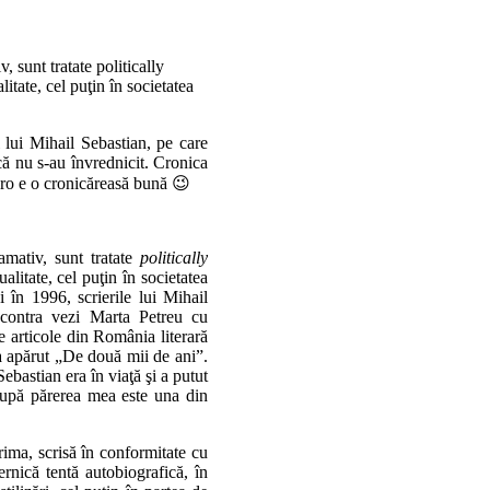
, sunt tratate politically
itate, cel puţin în societatea
 lui Mihail Sebastian, pe care
că nu s-au învrednicit. Cronica
rero e o cronicăreasă bună 😉
lamativ, sunt tratate
politically
litate, cel puţin în societatea
 în 1996, scrierile lui Mihail
u contra vezi Marta Petreu cu
e articole din România literară
 a apărut „De două mii de ani”.
ebastian era în viaţă şi a putut
după părerea mea este una din
ima, scrisă în conformitate cu
rnică tentă autobiografică, în