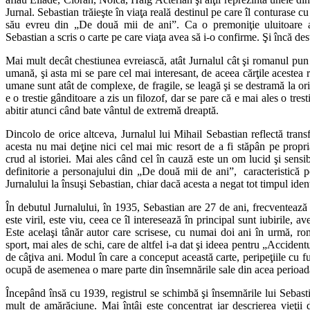
Jurnal. Sebastian trăieşte în viaţa reală destinul pe care îl conturase cu
său evreu din „De două mii de ani”. Ca o premoniţie uluitoare a
Sebastian a scris o carte pe care viaţa avea să i-o confirme. Şi încă des
Mai mult decât chestiunea evreiască, atât Jurnalul cât şi romanul pun
umană, şi asta mi se pare cel mai interesant, de aceea cărţile acestea 
umane sunt atât de complexe, de fragile, se leagă şi se destramă la o
e o trestie gânditoare a zis un filozof, dar se pare că e mai ales o trest
abitir atunci când bate vântul de extremă dreaptă.
Dincolo de orice altceva, Jurnalul lui Mihail Sebastian reflectă tra
acesta nu mai deţine nici cel mai mic resort de a fi stăpân pe propri
crud al istoriei. Mai ales când cel în cauză este un om lucid şi sensibi
definitorie a personajului din „De două mii de ani”, caracteristică p
Jurnalului la însuşi Sebastian, chiar dacă acesta a negat tot timpul iden
În debutul Jurnalului, în 1935, Sebastian are 27 de ani, frecventează t
este viril, este viu, ceea ce îl interesează în principal sunt iubirile, ave
Este acelaşi tânăr autor care scrisese, cu numai doi ani în urmă, r
sport, mai ales de schi, care de altfel i-a dat şi ideea pentru „Accident
de câţiva ani. Modul în care a conceput această carte, peripeţiile cu f
ocupă de asemenea o mare parte din însemnările sale din acea perioad
Începând însă cu 1939, registrul se schimbă şi însemnările lui Sebast
mult de amărăciune. Mai întâi este concentrat iar descrierea vieţii 