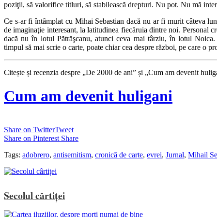
poziţii, să valorifice titluri, să stabilească drepturi. Nu pot. Nu mă in
Ce s-ar fi întâmplat cu Mihai Sebastian dacă nu ar fi murit câteva lun
de imaginaţie interesant, la latitudinea fiecăruia dintre noi. Personal cre
dacă nu în lotul Pătrăşcanu, atunci ceva mai târziu, în lotul Noica.
timpul să mai scrie o carte, poate chiar cea despre război, pe care o pr
Citește și recenzia despre „De 2000 de ani” și „Cum am devenit huli
Cum am devenit huligani
Share on Twitter
Tweet
Share on Pinterest
Share
Tags:
adobrero
,
antisemitism
,
cronică de carte
,
evrei
,
Jurnal
,
Mihail Se
Secolul cârtiței