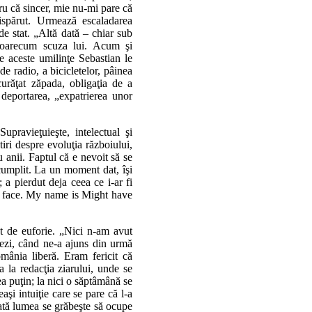
ru că sincer, mie nu-mi pare că
ispărut. Urmează escaladarea
 de stat. „Altă dată – chiar sub
a oarecum scuza lui. Acum şi
ate aceste umilinţe Sebastian le
de radio, a bicicletelor, pâinea
urăţat zăpada, obligaţia de a
 deportarea, „expatrierea unor
pravieţuieşte, intelectual şi
tiri despre evoluţia războiului,
u anii. Faptul că e nevoit să se
cumplit. La un moment dat, îşi
 a pierdut deja ceea ce i-ar fi
 my face. My name is Might have
t de euforie. „Nici n-am avut
ezi, când ne-a ajuns din urmă
mânia liberă. Eram fericit că
 la redacţia ziarului, unde se
a puţin; la nici o săptâmână se
aşi intuiţie care se pare că l-a
oată lumea se grăbeşte să ocupe