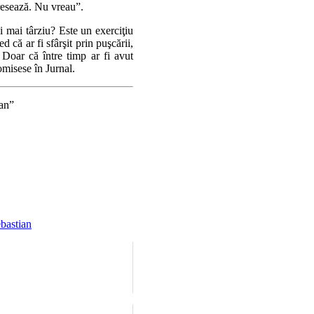
teresează. Nu vreau”.
i mai târziu? Este un exerciţiu
d că ar fi sfârşit prin puşcării,
 Doar că între timp ar fi avut
omisese în Jurnal.
gan”
bastian