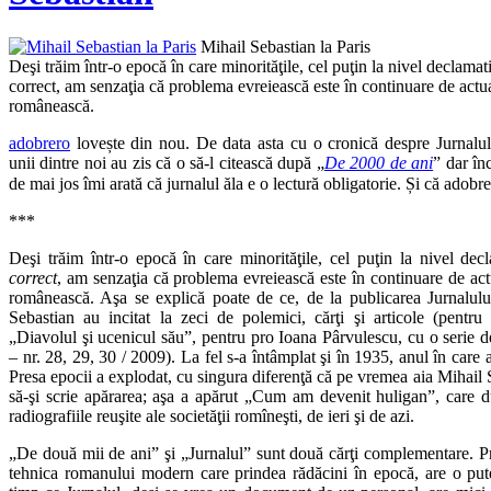
Mihail Sebastian la Paris
Deşi trăim într-o epocă în care minorităţile, cel puţin la nivel declamativ
correct, am senzaţia că problema evreiească este în continuare de actual
românească.
adobrero
lovește din nou. De data asta cu o cronică despre Jurnalul
unii dintre noi au zis că o să-l citească după „
De 2000 de ani
” dar în
de mai jos îmi arată că jurnalul ăla e o lectură obligatorie. Și că adob
***
Deşi trăim într-o epocă în care minorităţile, cel puţin la nivel dec
correct
, am senzaţia că problema evreiească este în continuare de actua
românească. Aşa se explică poate de ce, de la publicarea Jurnalului
Sebastian au incitat la zeci de polemici, cărţi şi articole (pentr
„Diavolul şi ucenicul său”, pentru pro Ioana Pârvulescu, cu o serie d
– nr. 28, 29, 30 / 2009). La fel s-a întâmplat şi în 1935, anul în care
Presa epocii a explodat, cu singura diferenţă că pe vremea aia Mihail S
să-şi scrie apărarea; aşa a apărut „Cum am devenit huligan”, care 
radiografiile reuşite ale societăţii romîneşti, de ieri şi de azi.
„De două mii de ani” şi „Jurnalul” sunt două cărţi complementare. Pr
tehnica romanului modern care prindea rădăcini în epocă, are o pute