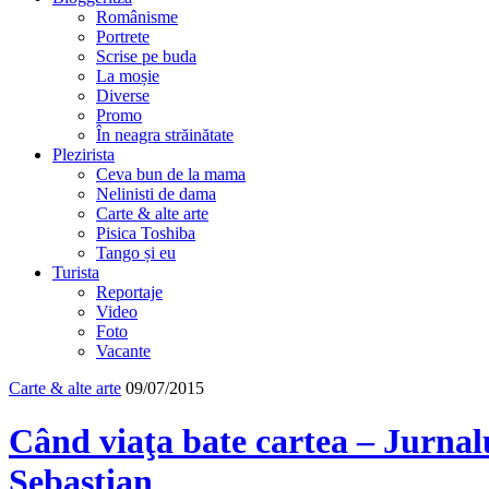
Românisme
Portrete
Scrise pe buda
La moșie
Diverse
Promo
În neagra străinătate
Plezirista
Ceva bun de la mama
Nelinisti de dama
Carte & alte arte
Pisica Toshiba
Tango și eu
Turista
Reportaje
Video
Foto
Vacante
Carte & alte arte
09/07/2015
Când viaţa bate cartea – Jurnalu
Sebastian