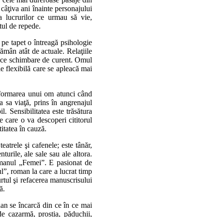
 câţiva ani înainte personajului
 lucrurilor ce urmau să vie,
tul de repede.
 pe tapet o întreagă psihologie
rămân atât de actuale. Relaţiile
rice schimbare de curent. Omul
ie flexibilă care se apleacă mai
nsformarea unui om atunci când
a sa viaţă, prins în angrenajul
l. Sensibilitatea este trăsătura
e care o va descoperi cititorul
titatea în cauză.
eatrele şi cafenele; este tânăr,
nturile, ale sale sau ale altora.
omanul „Femei”. E pasionat de
ul”, roman la care a lucrat timp
urtul şi refacerea manuscrisului
ă.
ian se încarcă din ce în ce mai
de cazarmă, prostia, păduchii,