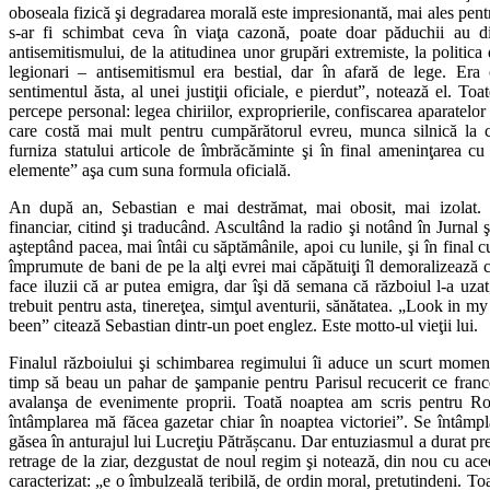
oboseala fizică şi degradarea morală este impresionantă, mai ales pent
s-ar fi schimbat ceva în viaţa cazonă, poate doar păduchii au d
antisemitismului, de la atitudinea unor grupări extremiste, la politica
legionari – antisemitismul era bestial, dar în afară de lege. Er
sentimentul ăsta, al unei justiţii oficiale, e pierdut”, notează el. To
percepe personal: legea chiriilor, exproprierile, confiscarea aparatelor 
care costă mai mult pentru cumpărătorul evreu, munca silnică la c
furniza statului articole de îmbrăcăminte şi în final ameninţarea cu
elemente” aşa cum suna formula oficială.
An după an, Sebastian e mai destrămat, mai obosit, mai izolat. Su
financiar, citind şi traducând. Ascultând la radio şi notând în Jurnal ş
aşteptând pacea, mai întâi cu săptămânile, apoi cu lunile, şi în final c
împrumute de bani de pe la alţi evrei mai căpătuiţi îl demoralizează 
face iluzii că ar putea emigra, dar îşi dă semana că războiul l-a uzat;
trebuit pentru asta, tinereţea, simţul aventurii, sănătatea. „Look in
been” citează Sebastian dintr-un poet englez. Este motto-ul vieţii lui.
Finalul războiului şi schimbarea regimului îi aduce un scurt momen
timp să beau un pahar de şampanie pentru Parisul recucerit ce franc
avalanşa de evenimente proprii. Toată noaptea am scris pentru Ro
întâmplarea mă făcea gazetar chiar în noaptea victoriei”. Se întâmpla
găsea în anturajul lui Lucreţiu Pătrășcanu. Dar entuziasmul a durat pre
retrage de la ziar, dezgustat de noul regim şi notează, din nou cu acee
caracterizat: „e o îmbulzeală teribilă, de ordin moral, pretutindeni. T