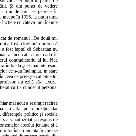
ilizări, cel puţin în partea de
cării. Şi din punct de vedere
uă mii de ani” se petrece în
 începe în 1935, la puţin timp
 încheie cu câteva luni înainte
ovocat de romanul „De două mii
doi a fost o lovitură dureroasă
t a fost faptul că Sebastian nu
hiar a încercat să nu cadă în
erul contradictoriu al lui Nae
ră îndoială „cel mai interesant
lor ce s-au întâmplat, în stare
 ceea ce priveşte calităţile lui
profesor, nu ezită să-l taxeze
berat că l-a cunoscut personal
iar mai acut a resimţit răcirea
ă s-a aflat pe o poziţie clar
diferenţele politice şi sociale
n s-a văzut izolat şi respins de
momentelor absolut jenante şi a
 intra într-o incintă în care se
n cele mai dureroase pasaje din