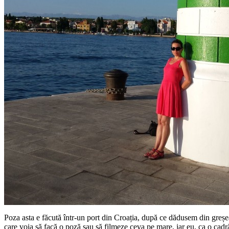
Poza asta e făcută într-un port din Croația, după ce dădusem din greșe
care voia să facă o poză sau să filmeze ceva pe mare, iar eu, ca o cadr