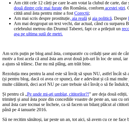
Am citit cele 12 cărți pe care le-am votat la clubul de carte, dar și
două dintre cele mai furate
din România, conform
acestei știri
. 
citită anul ăsta pentru mine a fost
Corecții
;
Am mai scris despre prostituție
, aia reală
și
aia politică
. Despre
Am mai dezgropat un text vechi, dar actual, când cu surparea B
celebrului metrou din Drumul Taberei, fapt ce a prilejuit un
reco
așa pe ultima sută de metri.
Am scris puțin pe blog anul ăsta, comparativ cu ceilalți șase ani de când
motiv a fost acela că anul ăsta am avut două job-uri în loc de unul, iar
a ajuns să trăiesc. Dar nu mă plâng, am trăit bine.
Rezoluția mea pentru la anul este să învăț să spun NU, astfel încât s
(și pentru blog, dacă oi avea ce spune), dar e adevărat și că mai multe
multe călătorii, deci acel NU pe care trebuie să-l învăț o să fie îndulci
Și pentru că „
Pe unde mi-ați umblat, cititorilor?!
” are deja două ediții
trimiteți și anul ăsta poze din concediile voastre de peste an, sau cu ori
anul ăsta care tocmai se încheie, ca să facem un bilanț plăcut al cititor
până pe 4 ianuarie 2016.
Să ne recitim sănătoși, iar peste un an, tot aici, să avem cu ce ne face b