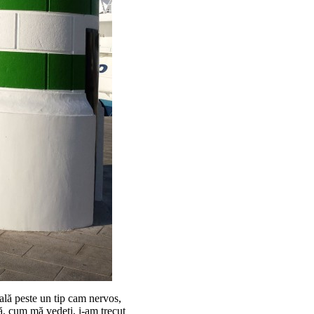
ală peste un tip cam nervos,
ă, cum mă vedeți, i-am trecut