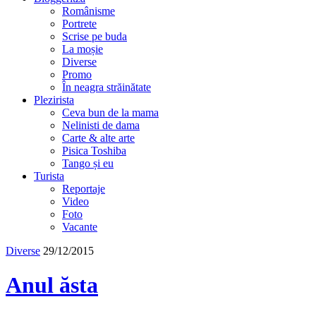
Românisme
Portrete
Scrise pe buda
La moșie
Diverse
Promo
În neagra străinătate
Plezirista
Ceva bun de la mama
Nelinisti de dama
Carte & alte arte
Pisica Toshiba
Tango și eu
Turista
Reportaje
Video
Foto
Vacante
Diverse
29/12/2015
Anul ăsta