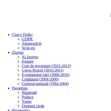
Cine e Dollo:
GDPR
Abonează-te
Scrie-mi
Ziarista
Al Jazeera
Esquire
Curs de guvernare (2011-2013)
Green Report (2010-2011)
Evenimentul zilei (2006-2010)
Cotidianul (2004-2006)
Curierul național (1994-2004)
Pașoptista
Blasfemii
Politice
Tzepe
Drepturi civile
Bloggeritza