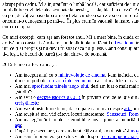
abrupt prin cadru. M-a înjurat într-o limbă locală, dar suficient de uni
unul dintre cuvintele alea scuipate la nervi: „… bla, bla, bla curva”.
că preț de câțiva pași după am cochetat cu ideea să-i zic și eu un rom
oricum n-o cunoșteam pe mă-sa. În plus eram în vacanță, la mare, star
cum mă înjură.
Cu mici excepții, cam așa am fost tot anul. Mi-a mers bine, în ciuda or
arhivă am constatat că mi-am și îndeplinit planul făcut la
Revelionul
tr
uiți ce ți-ai propus și nu devii frustrat dacă nu-ți iese. Când consulți a
ți-a ieșit, te bucuri de parcă ți-a dat cineva de pomană.
2015-le meu a fost cam așa:
Am început anul cu o
minirevoluție de cinema
, l-am încheiat cu
din care probabil
nu vom înțelege nimic
, ca și din altele, dar a
Am mai
aprofundat tainele tango-ului
, deși am luat-o mult mai r
„studiu”;
Am avut o
decizie istorică a CCR
în privința orei de religie din 
cre(ș)tinește
;
Am văzut niște filme bune, dar se pare că numai despre
ăsta
am 
Am reușit să mai văd câteva locuri interesante:
Sanssouci
,
Rom
Am mai zgândărit un pic sistemul bine pus la punct al autorități
așa
;
După lupte seculare, care au durat câțiva ani, am reușit să-l
moșt
Am scris în premieră și exclusivitate despre
o eroare judiciară și