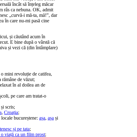
versală încât să înțeleg măcar
 Am râs ca nebuna. OK, admit
ânesc „curvă-i mă-ta, mă!”, dar
ea în care nu-mi pasă cine
icui, și căutând acum în
ecut. E bine după o vârstă că
rhiva și vezi că (din întâmplare)
 o mini revoluție de catifea,
sta rămâne de văzut;
elaxat în al doilea an de
școli, pe care am tratat-o
și scris;
a
,
Croația
;
i locale bucureștene:
așa
,
așa
și
enesc și pe tata
;
 o viață ca un film prost
;