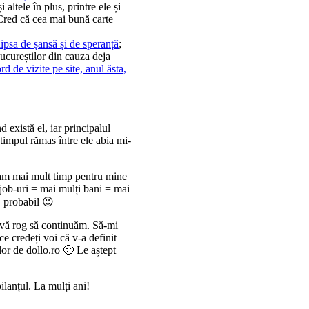
 altele în plus, printre ele și
Cred că cea mai bună carte
lipsa de șansă și de speranță
;
ucureștilor din cauza deja
rd de vizite pe site, anul ăsta,
 există el, iar principalul
 timpul rămas între ele abia mi-
ă am mai mult timp pentru mine
 job-uri = mai mulți bani = mai
t, probabil 😉
, vă rog să continuăm. Să-mi
ce credeți voi că v-a definit
ilor de dollo.ro 🙂 Le aștept
ilanțul. La mulți ani!