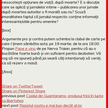
nesocotești opțiunea de viață, după moarte? E o discuție
care se aplică și jurnalelor intime – publicarea unor jurnale
după moartea autorilor o fi morală sau nu? Scuză
imoralitatea faptul că jurnalul respectiv conține informații
interesante/utile pentru omenire?
[box]
Argumente pro și contra putem schimba la clubul de carte pe
care-l ținem sâmbăta asta, pe 19 martie, de la ora 18.00.
Propun
Pane e vino
de pe Nerva Traian, pentru că au o
bucătărie foarte bună și vin suficient pentru dezbateri. Vă
rog să-mi spuneți până joi seară câți intenționați să veniți,
ca să rezerv o masă.
[/box]
Share on Twitter
Tweet
Share on Pinterest
Share
previous post
Copilul din Guantanamo, produsul fricii în lupta
cu libertatea
next post
Rasistul nostru e mai bun decât al lor