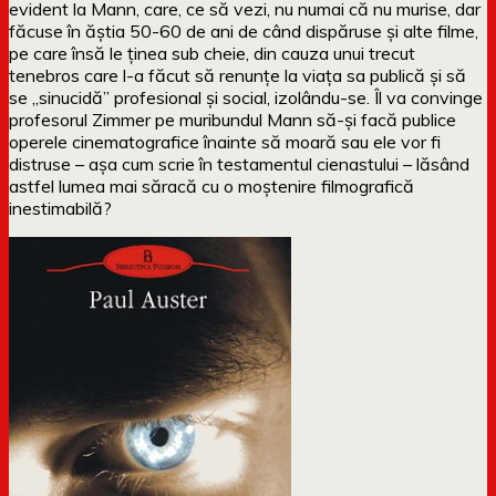
evident la Mann, care, ce să vezi, nu numai că nu murise, dar
făcuse în ăștia 50-60 de ani de când dispăruse și alte filme,
pe care însă le ținea sub cheie, din cauza unui trecut
tenebros care l-a făcut să renunțe la viața sa publică și să
se „sinucidă” profesional și social, izolându-se. Îl va convinge
profesorul Zimmer pe muribundul Mann să-și facă publice
operele cinematografice înainte să moară sau ele vor fi
distruse – așa cum scrie în testamentul cienastului – lăsând
astfel lumea mai săracă cu o moștenire filmografică
inestimabilă?