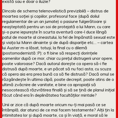
există sau e doar o iluzie?
Dincolo de schema telenovelistică previzibilă – distrus de
moartea soției și copiilor, profesorul face (după doliul
regulamentar de un an jumate) o pasiune fulgerătoare și
neașteptată pentru un soi de protejată a lui Mann, cu care
și-o pune iepurește în scurta aventură care-l duce lângă
patul de moarte al cineastului, la fel de împănată sexual este
și viața lui Mann dinainte și de după dispariție etc… – cartea
lui Auster m-a lăsat, totuși, la final cu o dilemă
(postomodernistă :P): o fi bine să respecți dorințele
oamenilor după ce mor, chiar cu prețul distrugerii unor opere,
poate valoroase? Dacă autorul dorește ca opera să-i fie
distrusă după moarte, e un păcat să nu faci asta, cu scuza
că opera aia era prea bună ca să fie distrusă? Dacă omul se
răzgândește în ultima clipă, poate decrepit, poate atins de o
ultimă zvâcnire de vanitate, e bine ca apropiații să
nesocotească răzvrătirea finală și să se țină de planul inițial
făcut când era în deplinătatea facultăților mintale?
Unii ar zice că după moarte oricum nu-ți mai pasă ce se
întâmplă, dar atunci de ce mai facem testamente? Alții țin la
intimitatea lor și după moarte, ca și în viață, e moral să le