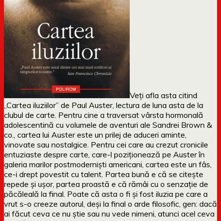
Veți afla asta citind
„Cartea iluziilor” de Paul Auster, lectura de luna asta de la
clubul de carte. Pentru cine a traversat vârsta hormonală
adolescentină cu volumele de aventuri ale Sandrei Brown &
co., cartea lui Auster este un prilej de aduceri aminte,
vinovate sau nostalgice. Pentru cei care au crezut cronicile
entuziaste despre carte, care-l poziționează pe Auster în
galeria marilor postmoderniști americani, cartea este un fâs,
ce-i drept povestit cu talent. Partea bună e că se citește
repede și ușor, partea proastă e că rămâi cu o senzație de
păcăleală la final. Poate că asta o fi și fost iluzia pe care a
vrut s-o creeze autorul, deși la final o arde filosofic, gen: dacă
ai făcut ceva ce nu știe sau nu vede nimeni, atunci acel ceva