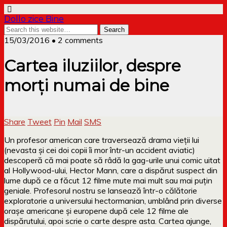
Dollo zice Bine
15/03/2016 • 2 comments
Cartea iluziilor, despre
morți numai de bine
Share
Tweet
Pin
Mail
SMS
Un profesor american care traversează drama vieții lui
(nevasta și cei doi copii îi mor într-un accident aviatic)
descoperă că mai poate să râdă la gag-urile unui comic uitat
al Hollywood-ului, Hector Mann, care a dispărut suspect din
lume după ce a făcut 12 filme mute mai mult sau mai puțin
geniale. Profesorul nostru se lansează într-o călătorie
exploratorie a universului hectormanian, umblând prin diverse
orașe americane și europene după cele 12 filme ale
dispărutului, apoi scrie o carte despre asta. Cartea ajunge,