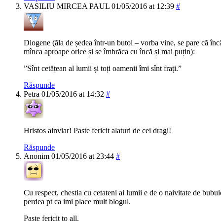
VASILIU MIRCEA PAUL
01/05/2016 at 12:39
#
Diogene (ăla de ședea într-un butoi – vorba vine, se pare că înc
mînca aproape orice și se îmbrăca cu încă și mai puțin):
”Sînt cetățean al lumii și toți oamenii îmi sînt frați.”
Răspunde
Petra
01/05/2016 at 14:32
#
Hristos ainviar! Paste fericit alaturi de cei dragi!
Răspunde
Anonim
01/05/2016 at 23:44
#
Cu respect, chestia cu cetateni ai lumii e de o naivitate de bubui
perdea pt ca imi place mult blogul.
Paste fericit to all.