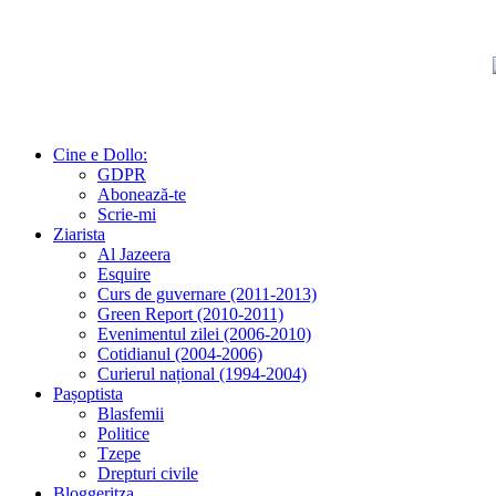
Cine e Dollo:
GDPR
Abonează-te
Scrie-mi
Ziarista
Al Jazeera
Esquire
Curs de guvernare (2011-2013)
Green Report (2010-2011)
Evenimentul zilei (2006-2010)
Cotidianul (2004-2006)
Curierul național (1994-2004)
Pașoptista
Blasfemii
Politice
Tzepe
Drepturi civile
Bloggeritza