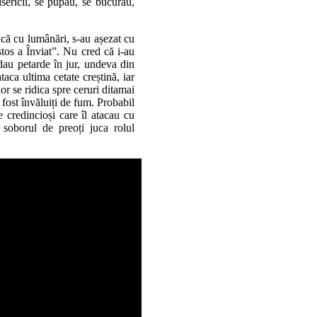
sericii, se pupau, se bucurau,
rică cu lumânări, s-au așezat cu
stos a Înviat”. Nu cred că i-au
odau petarde în jur, undeva din
taca ultima cetate creștină, iar
lor se ridica spre ceruri ditamai
 fost învăluiți de fum. Probabil
credincioși care îl atacau cu
 soborul de preoți juca rolul