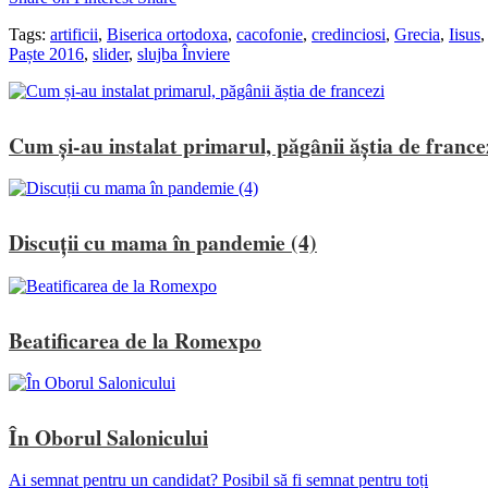
Tags:
artificii
,
Biserica ortodoxa
,
cacofonie
,
credinciosi
,
Grecia
,
Iisus
Paște 2016
,
slider
,
slujba Înviere
Cum și-au instalat primarul, păgânii ăștia de france
Discuții cu mama în pandemie (4)
Beatificarea de la Romexpo
În Oborul Salonicului
Ai semnat pentru un candidat? Posibil să fi semnat pentru toți