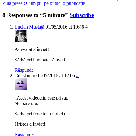
Ziua presei: Cum pui pe butuci o publicație
8 Responses to “5 minute”
Subscribe
Lucian Mustață
01/05/2016 at 10:46
#
Adevărat a înviat!
Sărbători luminate să aveți!
Răspunde
Constantin
01/05/2016 at 12:06
#
„Acest videoclip este privat.
Ne pare rău. ”
Sarbatori fericite in Grecia
Hristos a Inviat!
Răspunde