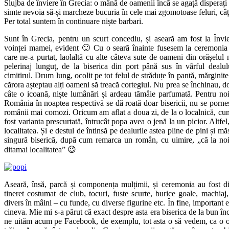
Slujba de înviere în Grecia: o mână de oamenii încă se agață disperați d
simte nevoia să-și marcheze bucuria în cele mai zgomotoase feluri, câțiv
Per total suntem în continuare niște barbari.
Sunt în Grecia, pentru un scurt concediu, și aseară am fost la Învier
voinței mamei, evident 🙂 Cu o seară înainte fusesem la ceremonia
care ne-a purtat, laolaltă cu alte câteva sute de oameni din orășelu
pelerinaj lunguț, de la biserica din port până sus în vârful dealul
cimitirul. Drum lung, ocolit pe tot felul de străduțe în pantă, mărginite 
cărora așteptau alți oameni să treacă cortegiul. Nu prea se închinau, d
câte o icoană, niște lumânări și ardeau tămâie parfumată. Pentru noi a
România în noaptea respectivă se dă roată doar bisericii, nu se porneș
românii mai comozi. Oricum am aflat a doua zi, de la o localnică, cu
fost varianta prescurtată, întrucât popa avea o jenă la un picior. Altfel,
localitatea. Și e destul de întinsă pe dealurile astea pline de pini și măs
singură biserică, după cum remarca un român, cu uimire, „că la noi s
ditamai localitatea” 😉
Aseară, însă, parcă și componența mulțimii, și ceremonia au fost d
tineret costumat de club, tocuri, fuste scurte, burice goale, machiaj
divers în mâini – cu funde, cu diverse figurine etc. În fine, important e 
cineva. Mie mi s-a părut că exact despre asta era biserica de la bun în
ne uităm acum pe Facebook, de exemplu, tot asta o să vedem, ca o og