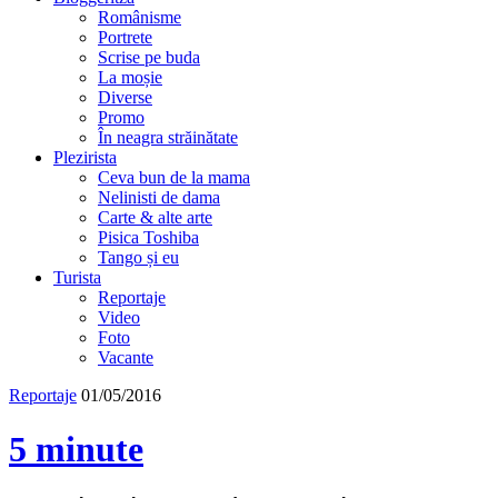
Românisme
Portrete
Scrise pe buda
La moșie
Diverse
Promo
În neagra străinătate
Plezirista
Ceva bun de la mama
Nelinisti de dama
Carte & alte arte
Pisica Toshiba
Tango și eu
Turista
Reportaje
Video
Foto
Vacante
Reportaje
01/05/2016
5 minute