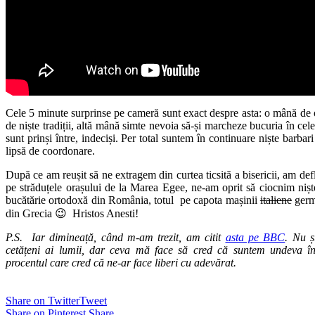
Cele 5 minute surprinse pe cameră sunt exact despre asta: o mână de o
de niște tradiții, altă mână simte nevoia să-și marcheze bucuria în cel
sunt prinși între, indeciși. Per total suntem în continuare niște barbar
lipsă de coordonare.
După ce am reușit să ne extragem din curtea ticsită a bisericii, am de
pe străduțele orașului de la Marea Egee, ne-am oprit să ciocnim niș
bucătărie ortodoxă din România, totul pe capota mașinii
italiene
germa
din Grecia 😉 Hristos Anesti!
P.S. Iar dimineață, când m-am trezit, am citit
asta pe BBC
. Nu ș
cetățeni ai lumii, dar ceva mă face să cred că suntem undeva înt
procentul care cred că ne-ar face liberi cu adevărat.
Share on Twitter
Tweet
Share on Pinterest
Share