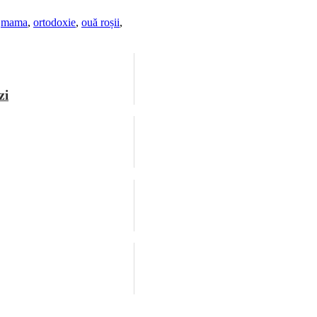
,
mama
,
ortodoxie
,
ouă roșii
,
zi