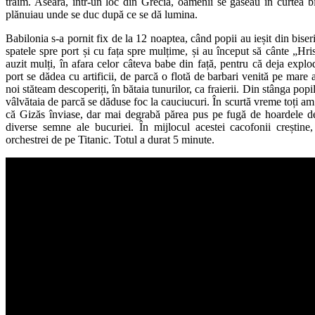
trăim. Aseară, într-un loc din Grecia, oamenii se găseau în curtea bi
plănuiau unde se duc după ce se dă lumina.
Babilonia s-a pornit fix de la 12 noaptea, când popii au ieșit din bise
spatele spre port și cu fața spre mulțime, și au început să cânte „Hri
auzit mulți, în afara celor câteva babe din față, pentru că deja expl
port se dădea cu artificii, de parcă o flotă de barbari venită pe mare a
noi stăteam descoperiți, în bătaia tunurilor, ca fraierii. Din stânga popi
vâlvătaia de parcă se dăduse foc la cauciucuri. În scurtă vreme toți am
că Gizăs înviase, dar mai degrabă părea pus pe fugă de hoardele de 
diverse semne ale bucuriei. În mijlocul acestei cacofonii creștine,
orchestrei de pe Titanic. Totul a durat 5 minute.