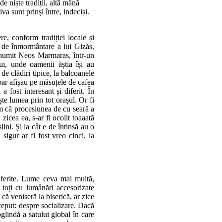
e niște tradiții, altă mână
a sunt prinși între, indeciși.
e, conform tradiției locale și
 de înmormântare a lui Gizăs,
l numit Neos Marmaras, într-un
ui, unde oamenii ăștia își au
de clădiri tipice, la balcoanele
oar afișau pe măsuțele de cafea
 fost interesant și diferit. În
te lumea prin tot orașul. Or fi
m că procesiunea de cu seară a
 zicea ea, s-ar fi ocolit toaaată
lini. Și la cât e de întinsă au o
igur ar fi fost vreo cinci, la
iferite. Lume ceva mai multă,
, toți cu lumânări accesorizate
că veniseră la biserică, ar zice
ceput: despre socializare. Dacă
lindă a satului global în care