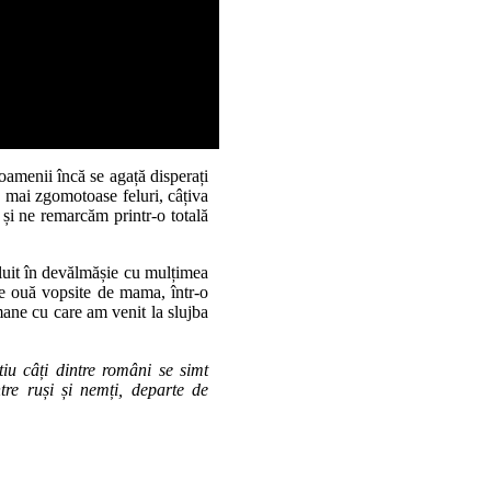
amenii încă se agață disperați
e mai zgomotoase feluri, câțiva
i și ne remarcăm printr-o totală
fluit în devălmășie cu mulțimea
te ouă vopsite de mama, într-o
ne cu care am venit la slujba
tiu câți dintre români se simt
re ruși și nemți, departe de