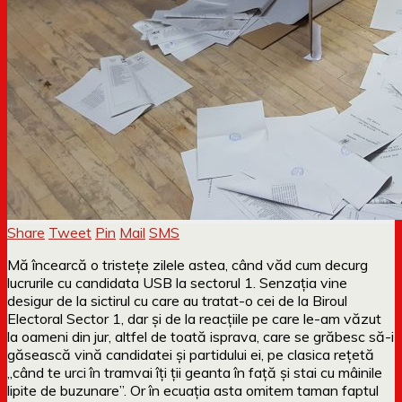
Share
Tweet
Pin
Mail
SMS
Mă încearcă o tristețe zilele astea, când văd cum decurg
lucrurile cu candidata USB la sectorul 1. Senzația vine
desigur de la sictirul cu care au tratat-o cei de la Biroul
Electoral Sector 1, dar și de la reacțiile pe care le-am văzut
la oameni din jur, altfel de toată isprava, care se grăbesc să-i
găsească vină candidatei și partidului ei, pe clasica rețetă
„când te urci în tramvai îți ții geanta în față și stai cu mâinile
lipite de buzunare”. Or în ecuația asta omitem taman faptul