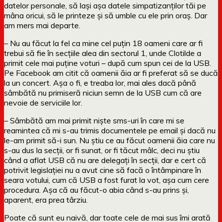
datelor personale, să lași așa datele simpatizanților tăi pe
mâna oricui, să le printeze și să umble cu ele prin oraș. Dar
am mers mai departe.
– Nu au făcut la fel ca mine cel puțin 18 oameni care ar fi
trebui să fie în secțiile alea din sectorul 1, unde Clotilde a
primit cele mai puține voturi – după cum spun cei de la USB.
Pe Facebook am citit că oamenii ăia ar fi preferat să se ducă
la un concert. Așa o fi, e treaba lor, mai ales dacă până
sâmbătă nu primiseră niciun semn de la USB cum că are
nevoie de serviciile lor.
– Sâmbătă am mai primit niște sms-uri în care mi se
reamintea că mi s-au trimis documentele pe email și dacă nu
le-am primit să-i sun. Nu știu ce au făcut oamenii ăia care nu
s-au dus la secții, or fi sunat, or fi tăcut mâlc, deci nu știu
când a aflat USB că nu are delegați în secții, dar e cert că
potrivit legislației nu a avut cine să facă o întâmpinare în
seara votului, cum că USB a fost furat la vot, așa cum cere
procedura. Așa că au făcut-o abia când s-au prins și,
aparent, era prea târziu.
Poate că sunt eu naivă, dar toate cele de mai sus îmi arată