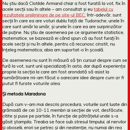
Nu știu dacă Clotilde Armand chiar a fost furată la vot, fix în
acele secții sau în altele – am consultat și eu
tabelul cu
rezultatele preliminare de pe site-ul BEC
, într-adevăr, sunt
secții în care ea are voturi dublu față de Tudorache, unele în
care sunt umăr la umăr, și unele în care ea are surprinzător
de puține. Nu știu de asemenea pe ce argumente statistice,
matematice, se bazează ei când spun că au fost furați în
acele secții și nu în altele, pentru că recunosc cinstit, nu
înțeleg matematica, abia am suportat-o în școală.
De asemenea nu sunt în măsură să țin cursuri despre cum se
fură la vot, sunt unii specializați în asta, dar după experiența
proprie la secția la care am fost arondată să asist la
numărătoare mi-am făcut o oarecare idee despre
cum ar fi
putut fi furate voturile alea
.
Și metoda Maradona
După cum v-am mai descris procedura, voturile sunt luate din
grămadă de cei 10-11 membri ai secției de vot, desfăcute,
citite și puse pe partide, în funcție de pătrățelul unde s-a
găsit ștampila. Treaba se face sub stresul timpului, al nervilor
și oboselii, erori se petrec și din neatenție, nu numai din rea