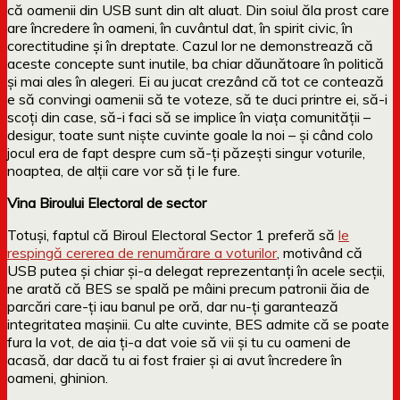
că oamenii din USB sunt din alt aluat. Din soiul ăla prost care
are încredere în oameni, în cuvântul dat, în spirit civic, în
corectitudine și în dreptate. Cazul lor ne demonstrează că
aceste concepte sunt inutile, ba chiar dăunătoare în politică
și mai ales în alegeri. Ei au jucat crezând că tot ce contează
e să convingi oamenii să te voteze, să te duci printre ei, să-i
scoți din case, să-i faci să se implice în viața comunității –
desigur, toate sunt niște cuvinte goale la noi – și când colo
jocul era de fapt despre cum să-ți păzești singur voturile,
noaptea, de alții care vor să ți le fure.
Vina Biroului Electoral de sector
Totuși, faptul că Biroul Electoral Sector 1 preferă să
le
respingă cererea de renumărare a voturilor
, motivând că
USB putea și chiar și-a delegat reprezentanți în acele secții,
ne arată că BES se spală pe mâini precum patronii ăia de
parcări care-ți iau banul pe oră, dar nu-ți garantează
integritatea mașinii. Cu alte cuvinte, BES admite că se poate
fura la vot, de aia ți-a dat voie să vii și tu cu oameni de
acasă, dar dacă tu ai fost fraier și ai avut încredere în
oameni, ghinion.