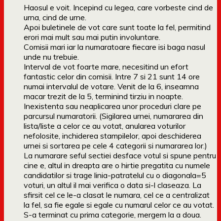
Haosul e voit. Incepind cu legea, care vorbeste cind de
urna, cind de urne.
Apoi buletinele de vot care sunt toate la fel, permitind
erori mai mult sau mai putin involuntare.
Comisii mari iar la numaratoare fiecare isi baga nasul
unde nu trebuie.
Interval de vot foarte mare, necesitind un efort
fantastic celor din comisii. Intre 7 si 21 sunt 14 ore
numai intervalul de votare. Venit de la 6, inseamna
macar trezit de la 5, terminind tirziu in noapte.
Inexistenta sau neaplicarea unor proceduri clare pe
parcursul numaratorii. (Sigilarea urnei, numararea din
lista/liste a celor ce au votat, anularea voturilor
nefolosite, inchiderea stampilelor, apoi deschiderea
urnei si sortarea pe cele 4 categorii si numararea lor.)
La numarare seful sectiei desface votul si spune pentru
cine e, altul in dreapta are o hirtie pregatita cu numele
candidatilor si trage linia-patratelul cu o diagonala=5
voturi, un altul il mai verifica o data si-l claseaza. La
sfirsit cel ce le-a clasat le numara, cel ce a centralizat
la fel, sa fie egale si egale cu numarul celor ce au votat.
S-a terminat cu prima categorie, mergem la a doua.