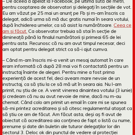
– De aceea a apelat la Facebook, pe ultima sută de metri,
pentru cooptarea de observatori și delegați în secțiile de vot.
Eu am văzut pe 25 mai un anunț pe Fb și m-am înscris ca
delegat, adică urma să mă duc gratis numai în seara votului,
după închiderea urnelor, ca să asist la numărătoare.
Ceea ce
am și făcut.
Ca observator trebuia să stai în secție de
dimineață până la finalul numărătorii și primeai 65 de lei
pentru asta. Recunosc că nu am avut timpul necesar, deci
am optat pentru delegat strict ca să-i ajut cumva.
– Când m-am înscris mi-a venit un mesaj automat în care
eram informată că după 28 mai voi fi contactată pentru un
instructaj înainte de alegeri. Pentru mine a fost prima
experiență de acest fel, deci aveam mare nevoie de un
instructaj, ca să știu la ce să mă uit în seara aia. Nu l-am
primit, nu știu de ce. A venit vinerea dinaintea votului (3 iunie)
și credeam că nu au avut nevoie de mine, dacă nu m-au
chemat. Când colo am primit un email în care mi se spunea
să-mi printez acreditarea și să citesc regulamentul atașat ca
să știu ce am de făcut. Am făcut asta, deși aș fi avut de
obiectat că acreditarea aia conținea de fapt o listă cu nume,
prenume și date din buletin ale tuturor delegaților lor din
sectorul 3. Deloc ok din punctul de vedere al protecției