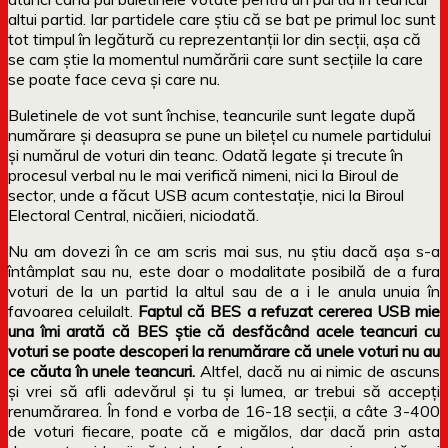
altui partid. Iar partidele care știu că se bat pe primul loc sunt
tot timpul în legătură cu reprezentanții lor din secții, așa că
se cam știe la momentul numărării care sunt secțiile la care
se poate face ceva și care nu.
Buletinele de vot sunt închise, teancurile sunt legate după
numărare și deasupra se pune un bilețel cu numele partidului
și numărul de voturi din teanc. Odată legate și trecute în
procesul verbal nu le mai verifică nimeni, nici la Biroul de
sector, unde a făcut USB acum contestație, nici la Biroul
Electoral Central, nicăieri, niciodată.
Nu am dovezi în ce am scris mai sus, nu știu dacă așa s-a
întâmplat sau nu, este doar o modalitate posibilă de a fura
voturi de la un partid la altul sau de a i le anula unuia în
favoarea celuilalt.
Faptul că BES a refuzat cererea USB mie
una îmi arată că BES știe că desfăcând acele teancuri cu
voturi se poate descoperi la renumărare că unele voturi nu au
ce căuta în unele teancuri.
Altfel, dacă nu ai nimic de ascuns
și vrei să afli adevărul și tu și lumea, ar trebui să accepți
renumărarea. În fond e vorba de 16-18 secții, a câte 3-400
de voturi fiecare, poate că e migălos, dar dacă prin asta