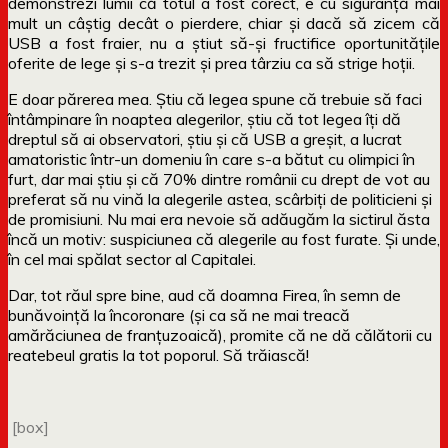
demonstrezi lumii că totul a fost corect, e cu siguranță mai
mult un câștig decât o pierdere, chiar și dacă să zicem că
USB a fost fraier, nu a știut să-și fructifice oportunitățile
oferite de lege și s-a trezit și prea târziu ca să strige hoții.
E doar părerea mea. Știu că legea spune că trebuie să faci
întâmpinare în noaptea alegerilor, știu că tot legea îți dă
dreptul să ai observatori, știu și că USB a greșit, a lucrat
amatoristic într-un domeniu în care s-a bătut cu olimpici în
furt, dar mai știu și că 70% dintre românii cu drept de vot au
preferat să nu vină la alegerile astea, scârbiți de politicieni și
de promisiuni. Nu mai era nevoie să adăugăm la sictirul ăsta
încă un motiv: suspiciunea că alegerile au fost furate. Și unde,
în cel mai spălat sector al Capitalei.
Dar, tot răul spre bine, aud că doamna Firea, în semn de
bunăvoință la încoronare (și ca să ne mai treacă
amărăciunea de franțuzoaică), promite că ne dă călătorii cu
reatebeul gratis la tot poporul. Să trăiască!
[box]