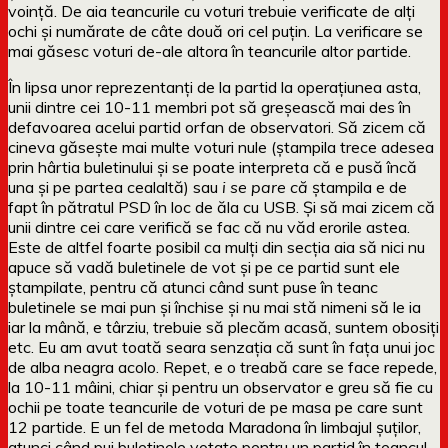
voință. De aia teancurile cu voturi trebuie verificate de alți
ochi și numărate de câte două ori cel puțin. La verificare se
mai găsesc voturi de-ale altora în teancurile altor partide.
În lipsa unor reprezentanți de la partid la operațiunea asta,
unii dintre cei 10-11 membri pot să greșească mai des în
defavoarea acelui partid orfan de observatori. Să zicem că
cineva găsește mai multe voturi nule (ștampila trece adesea
prin hârtia buletinului și se poate interpreta că e pusă încă
una și pe partea cealaltă) sau
i se pare că
ștampila e de
fapt în pătratul PSD în loc de ăla cu USB. Și să mai zicem că
unii dintre cei care verifică se fac că nu văd erorile astea.
Este de altfel foarte posibil ca mulți din secția aia să nici nu
apuce să vadă buletinele de vot și pe ce partid sunt ele
ștampilate, pentru că atunci când sunt puse în teanc
buletinele se mai pun și închise și nu mai stă nimeni să le ia
iar la mână, e târziu, trebuie să plecăm acasă, suntem obosiți
etc. Eu am avut toată seara senzația că sunt în fața unui joc
de alba neagra acolo. Repet, e o treabă care se face repede,
la 10-11 mâini, chiar și pentru un observator e greu să fie cu
ochii pe toate teancurile de voturi de pe masa pe care sunt
12 partide. E un fel de metoda Maradona în limbajul șuților,
atunci când pui buletinele votate pentru un partid în teancul