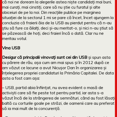
că noi ne doream la alegerile astea niște candidați mai buni,
mai curați, mai cinstiți, care să nu știe cu furatul și alte
obiceiuri de pe la noi. Din reacțiile publice pe marginea
situației de la sectorul 1 mi se pare că încet, încet ajungem la
concluzia că fraierii ăia de la USB au pierdut pentru că n-au
știu să fure ca ăilalți, deci și-au meritat-o, și nici n-au știut să
se păzească de hoți, deci fraieri încă o dată. Clar nu ne
meritau votul.
Vina USB
Desigur că principalii vinovați sunt cei din USB
și spun asta
cu părere de rău, așa cum am mai spus și în 2012 după ce
am văzut ce lacune a avut Nicușor Dan în organizarea și
înțelegerea propriei candidaturi la Primăria Capitalei. De data
asta a fost cam așa:
– USB, partid abia înființat, nu avea evident o masă de
activiști care să fie peste tot pentru partid, iar asta s-a
văzut încă de la strângerea de semnături, când au fost lăsați
baltă cu corturile goale pe străzi, de oamenii care au preferat
să ia mai mult de la concurență.