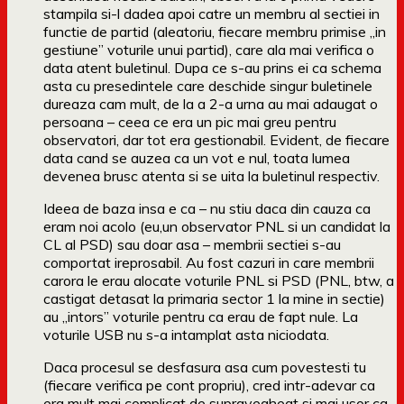
stampila si-l dadea apoi catre un membru al sectiei in
functie de partid (aleatoriu, fiecare membru primise „in
gestiune” voturile unui partid), care ala mai verifica o
data atent buletinul. Dupa ce s-au prins ei ca schema
asta cu presedintele care deschide singur buletinele
dureaza cam mult, de la a 2-a urna au mai adaugat o
persoana – ceea ce era un pic mai greu pentru
observatori, dar tot era gestionabil. Evident, de fiecare
data cand se auzea ca un vot e nul, toata lumea
devenea brusc atenta si se uita la buletinul respectiv.
Ideea de baza insa e ca – nu stiu daca din cauza ca
eram noi acolo (eu,un observator PNL si un candidat la
CL al PSD) sau doar asa – membrii sectiei s-au
comportat ireprosabil. Au fost cazuri in care membrii
carora le erau alocate voturile PNL si PSD (PNL, btw, a
castigat detasat la primaria sector 1 la mine in sectie)
au „intors” voturile pentru ca erau de fapt nule. La
voturile USB nu s-a intamplat asta niciodata.
Daca procesul se desfasura asa cum povestesti tu
(fiecare verifica pe cont propriu), cred intr-adevar ca
era mult mai complicat de supravegheat si mai usor ca