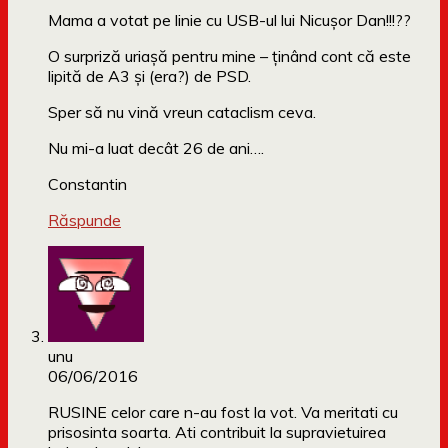
Mama a votat pe linie cu USB-ul lui Nicuşor Dan!!!??
O surpriză uriaşă pentru mine – ţinând cont că este
lipită de A3 şi (era?) de PSD.
Sper să nu vină vreun cataclism ceva.
Nu mi-a luat decât 26 de ani….
Constantin
Răspunde
unu
06/06/2016
RUSINE celor care n-au fost la vot. Va meritati cu
prisosinta soarta. Ati contribuit la supravietuirea