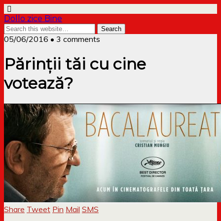
Dollo zice Bine
05/06/2016 • 3 comments
Părinții tăi cu cine
votează?
Share
Tweet
Pin
Mail
SMS