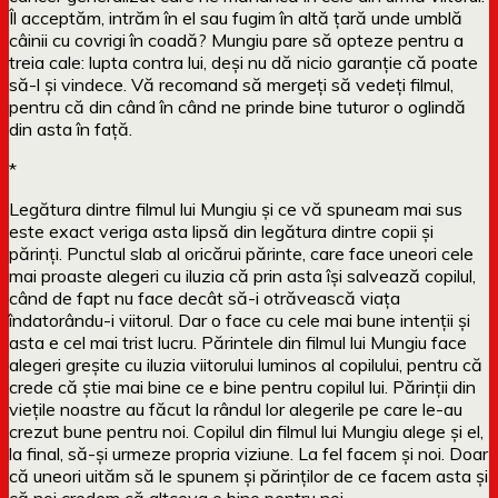
Îl acceptăm, intrăm în el sau fugim în altă țară unde umblă
câinii cu covrigi în coadă? Mungiu pare să opteze pentru a
treia cale: lupta contra lui, deși nu dă nicio garanție că poate
să-l și vindece. Vă recomand să mergeți să vedeți filmul,
pentru că din când în când ne prinde bine tuturor o oglindă
din asta în față.
*
Legătura dintre filmul lui Mungiu și ce vă spuneam mai sus
este exact veriga asta lipsă din legătura dintre copii și
părinți. Punctul slab al oricărui părinte, care face uneori cele
mai proaste alegeri cu iluzia că prin asta își salvează copilul,
când de fapt nu face decât să-i otrăvească viața
îndatorându-i viitorul. Dar o face cu cele mai bune intenții și
asta e cel mai trist lucru. Părintele din filmul lui Mungiu face
alegeri greșite cu iluzia viitorului luminos al copilului, pentru că
crede că știe mai bine ce e bine pentru copilul lui. Părinții din
viețile noastre au făcut la rândul lor alegerile pe care le-au
crezut bune pentru noi. Copilul din filmul lui Mungiu alege și el,
la final, să-și urmeze propria viziune. La fel facem și noi. Doar
că uneori uităm să le spunem și părinților de ce facem asta și
că noi credem că altceva e bine pentru noi.