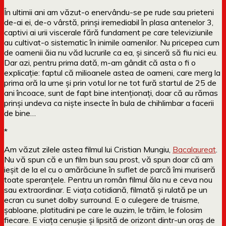
În ultimii ani am văzut-o enervându-se pe rude sau prieteni
de-ai ei, de-o vârstă, prinși iremediabil în plasa antenelor 3,
captivi ai urii viscerale fără fundament pe care televiziunile
au cultivat-o sistematic în inimile oamenilor. Nu pricepea cum
de oamenii ăia nu văd lucrurile ca ea, și sinceră să fiu nici eu.
Dar azi, pentru prima dată, m-am gândit că asta o fi o
explicație: faptul că milioanele astea de oameni, care merg la
prima oră la urne și prin votul lor ne tot fură startul de 25 de
ani încoace, sunt de fapt bine intenționați, doar că au rămas
prinși undeva ca niște insecte în bula de chihlimbar a facerii
de bine…
*
Am văzut zilele astea filmul lui Cristian Mungiu,
Bacalaureat
.
Nu vă spun că e un film bun sau prost, vă spun doar că am
ieșit de la el cu o amărăciune în suflet de parcă îmi muriseră
toate speranțele. Pentru un român filmul ăla nu e ceva nou
sau extraordinar. E viața cotidiană, filmată și rulată pe un
ecran cu sunet dolby surround. E o culegere de truisme,
șabloane, platitudini pe care le auzim, le trăim, le folosim
fiecare. E viața cenușie și lipsită de orizont dintr-un oraș de