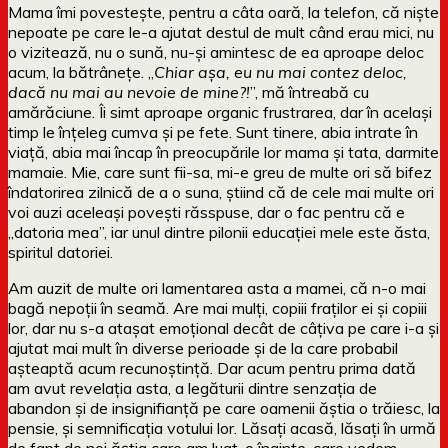
Mama îmi povestește, pentru a câta oară, la telefon, că niște
nepoate pe care le-a ajutat destul de mult când erau mici, nu
o vizitează, nu o sună, nu-și amintesc de ea aproape deloc
acum, la bătrânețe. „
Chiar așa, eu nu mai contez deloc,
dacă nu mai au nevoie de mine?!
”, mă întreabă cu
amărăciune. Îi simt aproape organic frustrarea, dar în același
timp le înțeleg cumva și pe fete. Sunt tinere, abia intrate în
viață, abia mai încap în preocupările lor mama și tata, darmite
mamaie. Mie, care sunt fii-sa, mi-e greu de multe ori să bifez
îndatorirea zilnică de a o suna, știind că de cele mai multe ori
voi auzi aceleași povești răsspuse, dar o fac pentru că e
„datoria mea”, iar unul dintre pilonii educației mele este ăsta,
spiritul datoriei.
Am auzit de multe ori lamentarea asta a mamei, că n-o mai
bagă nepoții în seamă. Are mai mulți, copiii fraților ei și copiii
lor, dar nu s-a atașat emoțional decât de câțiva pe care i-a și
ajutat mai mult în diverse perioade și de la care probabil
așteaptă acum recunoștință. Dar acum pentru prima dată
am avut revelația asta, a legăturii dintre senzația de
abandon și de insignifianță pe care oamenii ăștia o trăiesc, la
pensie, și semnificația votului lor. Lăsați acasă, lăsați în urmă
de fapt de noi ăștia care am luat-o înainte, care vedem