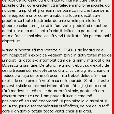
lucrurile altfel, care credem că înțelegem mai bine jocurile, dar
nu avem timp, chef și uneori ni se pare că nici „nu face sens”
să le explicăm și lor care-i treaba, nu facem decât să-i
predăm, cu toate frustrările, dorurile și neîmplinirile lor, în
ghearele celor care știu să le fure votul, pedalând exact pe
dorința lor de a mai conta în viață. Măcar la patru ani. Iar
asta o fac cel mai bine, ca să vezi fatalitate, ăia pe care noi îi
disprețuim.
Mama a încetat să mai voteze cu PSD-ul de îndată ce eu
am început să îi explic ce vedeam zilnic în activitatea mea de
jurnalist. Iar asta s-a întâmplat cam de la primul mandat al lui
Băsescu la primărie. De atunci n-a mai trebuit să-i explic de
ce nu trebuie să mai voteze cu ăia, ci cu ceilalți. Ba chiar am
„educat-o” așa de bine că acum n-a trebuit deloc să-i mai
explic de ce e bine să votăm cu noile partide. Simte, citește,
privește știrile un pic mai informată decât alții, și asta cred –
fără modestie – că mi se datorează și mie, pentru că am
discutat mereu cu ea, i-am povestit lucruri care mă
pasionează sau mă enervează, și prin mine le-a asimilat și
ea. Asta, plus discernământului ei sănătos, de om de la țară,
care a ghidat-o, totuși, toată viața, chiar și la oraș.