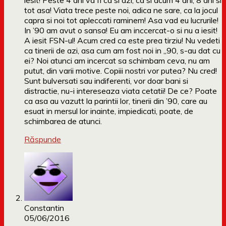
iesit! Peste 4 ani va fi ca si azi, ca si acum 4 ani, 8 ani si
tot asa! Viata trece peste noi, adica ne sare, ca la jocul
capra si noi tot apleccati raminem! Asa vad eu lucrurile!
In ’90 am avut o sansa! Eu am inccercat-o si nu a iesit!
A iesit FSN-ul! Acum cred ca este prea tirziu! Nu vedeti
ca tinerii de azi, asa cum am fost noi in „90, s-au dat cu
ei? Noi atunci am incercat sa schimbam ceva, nu am
putut, din varii motive. Copiii nostri vor putea? Nu cred!
Sunt bulversati sau indiferenti, vor doar bani si
distractie, nu-i intereseaza viata cetatii! De ce? Poate
ca asa au vazutt la parintii lor, tinerii din ’90, care au
esuat in mersul lor inainte, impiedicati, poate, de
schimbarea de atunci.
Răspunde
Constantin
05/06/2016