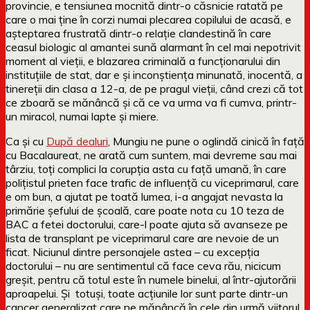
provincie, e tensiunea mocnită dintr-o căsnicie ratată pe
care o mai ține în corzi numai plecarea copilului de acasă, e
așteptarea frustrată dintr-o relație clandestină în care
ceasul biologic al amantei sună alarmant în cel mai nepotrivit
moment al vieții, e blazarea criminală a funcționarului din
instituțiile de stat, dar e și inconștiența minunată, inocentă, a
tinereții din clasa a 12-a, de pe pragul vieții, când crezi că tot
ce zboară se mănâncă și că ce va urma va fi cumva, printr-
un miracol, numai lapte și miere.
Ca și cu
După dealuri
, Mungiu ne pune o oglindă cinică în față
cu Bacalaureat, ne arată cum suntem, mai devreme sau mai
târziu, toți complici la corupția asta cu față umană, în care
polițistul prieten face trafic de influență cu viceprimarul, care
e om bun, a ajutat pe toată lumea, i-a angajat nevasta la
primărie șefului de școală, care poate nota cu 10 teza de
BAC a fetei doctorului, care-l poate ajuta să avanseze pe
lista de transplant pe viceprimarul care are nevoie de un
ficat. Niciunul dintre personajele astea – cu excepția
doctorului – nu are sentimentul că face ceva rău, nicicum
greșit, pentru că totul este în numele binelui, al într-ajutorării
aproapelui. Și totuși, toate acțiunile lor sunt parte dintr-un
cancer generalizat care ne mănâncă în cele din urmă viitorul.