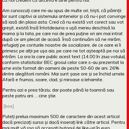
Am cunoscuți care mi-au spus de multe ori, triști, că părinții
lor sunt captivi ai sistemului antenelor și că nu-i pot convinge
să iasă din plasa asta. Cred că nu există vot corect sau vot
greșit, există însă întotdeauna o ușă mereu deschisă la
mama și la tata, pe care noi de prea puține ori am mai intrat
după ce am plecat de acasă. Însă continuăm să ne mirăm,
refugiați pe conturile noastre de socializare, de ce oare ei îi
primesc pe alții pe ușa aia, pe care ne tot așteaptă pe noi să
intrăm. La ora la care public acest text (14.00 în ziua votului),
conform statisticilor BEC grosul celor care s-au prezentat la
urne este format din oameni de peste 50-60 de ani. 26%
dintre alegătorii români. Mai sunt șase ore și se închid urnele.
Afară e frumos, soare, clad, și miroase a lehamite.
Pentru azi e prea târziu, dar poate până la toamnă sau
peste patru ani … cine știe.
[box]
Puteți prelua maximum 500 de caractere din acest articol
dacă precizați sursa și dacă inserați link către articol. Pentru
mai mult vă rog să accesați butonul de like-uri în euro,