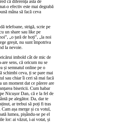
red că diferența asta de
mnat-o efectiv este mai degrabă
ă pună mâna să facă ceva
dă telefoane, strigă, scrie pe
” cu un share sau like pe
oi”, „o țară de hoți”, „la noi
lege greșit, nu sunt împotriva
nd la nevoie.
oricărui imbold cât de mic de
n-are sens, că oricum nu se
ea și semnatul online pe o
 să schimbi ceva, ți se pare mai
tul sau chiar îi ceri să mai facă
 la un moment dat ce părere are
nțarea bisericii. Cum habar
e Nicușor Dan, că e la fel de
ântă pe alegător. Da, dar te
inut, ar trebui să poți fi tras
e. Cam așa merge și cu votul,
 toată lumea, pișându-se pe el
 lor: ai văzut, i-ai votat, și