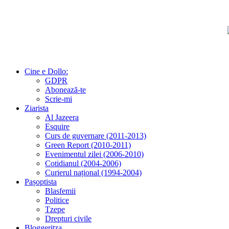
Cine e Dollo:
GDPR
Abonează-te
Scrie-mi
Ziarista
Al Jazeera
Esquire
Curs de guvernare (2011-2013)
Green Report (2010-2011)
Evenimentul zilei (2006-2010)
Cotidianul (2004-2006)
Curierul național (1994-2004)
Pașoptista
Blasfemii
Politice
Tzepe
Drepturi civile
Bloggeritza