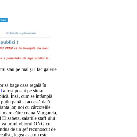
tru stau pe mal și-i fac galerie
or să bage casa regală în
l
a fost postat pe site-ul
ublică. Însă, cum se întâmplă
l puțin până la această dată
anta lor, noi cu cârcotelile
șul mare către coana Margareta,
Elisabeta, salariile staff-ului
le va primi viitorul ONG cu
ondus de un șef recunoscut de
ealiști, legea asta nu este