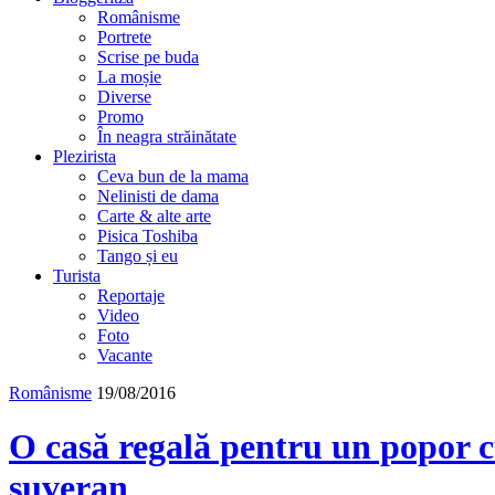
Românisme
Portrete
Scrise pe buda
La moșie
Diverse
Promo
În neagra străinătate
Plezirista
Ceva bun de la mama
Nelinisti de dama
Carte & alte arte
Pisica Toshiba
Tango și eu
Turista
Reportaje
Video
Foto
Vacante
Românisme
19/08/2016
O casă regală pentru un popor c
suveran