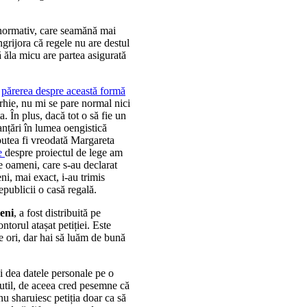
t normativ, care seamănă mai
ngrijora că regele nu are destul
ă ăla micu are partea asigurată
s
părerea despre această formă
rhie, nu mi se pare normal nici
. În plus, dacă tot o să fie un
anțări în lumea oengistică
 putea fi vreodată Margareta
re
despre proiectul de lege am
oameni, care s-au declarat
i, mai exact, i-au trimis
epublicii o casă regală.
eni
, a fost distribuită pe
ntorul atașat petiției. Este
de ori, dar hai să luăm de bună
și dea datele personale pe o
inutil, de aceea cred pesemne că
u sharuiesc petiția doar ca să