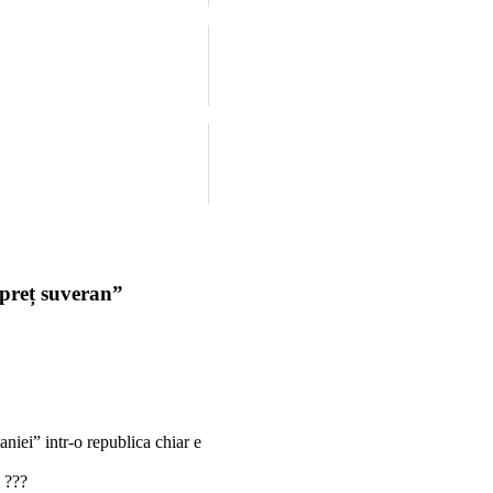
spreț suveran”
aniei” intr-o republica chiar e
i ???