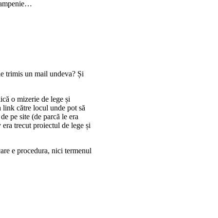
a tampenie…
e trimis un mail undeva? Și
ică o mizerie de lege și
a link către locul unde pot să
de pe site (de parcă le era
era trecut proiectul de lege și
 care e procedura, nici termenul