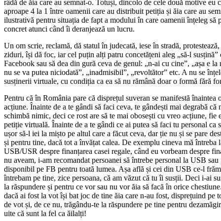
râdă de ăia care au semnat-o. Totuși, dincolo de cele două motive eu c
aproape 4 la 1 între oamenii care au distribuit petiția și ăia care au se
ilustrativă pentru situația de fapt a modului în care oamenii înțeleg s
concret atunci când îi deranjează un lucru.
Un om scrie, reclamă, dă statul în judecată, iese în stradă, protestează, 
ziduri, își dă foc, iar cel puțin alți patru concetățeni aleg „să-l susțină
Facebook sau să dea din gură ceva de genul: „n-ai cu cine”, „așa e la n
nu se va putea niciodată”, „inadmisibil”, „revoltător” etc. A nu se înțe
susținerii virtuale, cu condiția ca ea să nu rămână doar o formă fără fo
Pentru că în România pare că disprețul suveran se manifestă înaintea 
acțiune. Înainte de a te gândi să faci ceva, te gândești mai degrabă că 
schimbă nimic, deci ce rost are să te mai obosești cu vreo acțiune, fie 
petiție virtuală. Înainte de a te gândi ce ai putea să faci tu personal ca
ușor să-l iei la mișto pe altul care a făcut ceva, dar ție nu și se pare des
și pentru tine, dacă tot a învățat calea. De exemplu cineva mă întreba
USB/USR despre finanțarea casei regale, când eu vorbeam despre fina
nu aveam, i-am recomandat persoanei să întrebe personal la USB sau p
disponibil pe FB pentru toată lumea. Așa află și cei din USB ce-l frăm
întrebam pe tine, zice persoana, că am văzut că tu îi susții. Deci i-ai susț
la răspundere și pentru ce vor sau nu vor ăia să facă în orice chestiun
dacă ai fost la vot își bat joc de tine ăia care n-au fost, disprețuind pe
de vot și, de ce nu, trăgându-te la răspundere pe tine pentru dezamăgirile
uite că sunt la fel ca ăilalți!