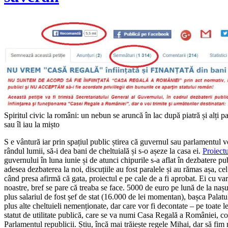
Spiritul civic la români: un nebun se aruncă în lac după piatră și alți pa
sau îl iau la mișto
S
e vântură iar prin spațiul public știrea că guvernul sau parlamentul v
rândul lumii, să-i dea bani de cheltuială și s-o așeze la casa ei.
Proiectu
guvernului în luna iunie și de atunci chipurile s-a aflat în dezbatere p
adesea dezbaterea la noi, discuțiile au fost paralele și au rămas așa, ce
când presa afirmă că gata, proiectul e pe cale de a fi aprobat. Ei cu vari
noastre, bref se pare că treaba se face. 5000 de euro pe lună de la na
plus salariul de fost șef de stat (16.000 de lei momentan), bașca Palatul 
plus alte cheltuieli nemenționate, dar care vor fi decontate – pe toate 
statut de utilitate publică, care se va numi Casa Regală a României, c
Parlamentul republicii. Știu, încă mai trăiește regele Mihai, dar să fim r