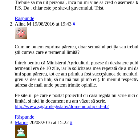
Trebuie sa ma uit personal, inca nu-mi vine sa cred o asemen
P.S. Da , chiar este pe site-ul guvernului. Trist.
Răspunde
Alina M
19/08/2016 at 19:43
#
Cum ne putem exprima părerea, doar semnând petiția sau trebui
știi cumva care e termenul limită?
Întreb pentru că Ministerul Agriculturii pusese în dezbatere publ
termenul era de 10 zile, iar la solicitarea mea repetată de a-mi d
îmi spun părerea, tot ce am primit a fost succesiunea de meniuri 
greu să dea un link, să nu mă mai plimb eu). În meniul respectiv 
adresa de mail unde putem trimite opiniile.
Pe site-ul pe care e postat proiectul cu casa regală nu scrie nici
limită, și nici în document nu am văzut să scrie.
http://www.sgg.ro/legislativ/domeniu.php?id=42
Răspunde
Marius
20/08/2016 at 15:22
#