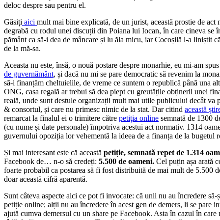
deloc despre sau pentru el.
Găsiți
aici
mult mai bine explicată, de un jurist, această prostie de ac
degrabă cu rodul unei discuții din Poiana lui Iocan, în care cineva se î
pământ ca să-i dea de mâncare și lu ăla micu, iar Cocoșilă l-a liniștit c
de la mă-sa.
Aceasta nu este, însă, o nouă postare despre monarhie, eu mi-am spu
de guvernământ
, și dacă nu mi se pare democratic să revenim la mona
să-i finanțăm cheltuielile, de vreme ce suntem o republică până una alta
ONG, casa regală ar trebui să dea piept cu greutățile obținerii unei fin
reală, unde sunt destule organizații mult mai utile publicului decât va
& consortul, și care nu primesc nimic de la stat. Dar citind
această ști
remarcat la finalul ei o trimitere către
petiția online
semnată de 1300 de 
(cu nume și date personale) împotriva acestui act normativ. 1314 oamen
guvernului opoziția lor vehementă la ideea de a finanța de la bugetul r
Și mai interesant este că această
petiție, semnată repet de 1.314 oam
Facebook de… n-o să credeți:
5.500 de oameni.
Cel puțin așa arată co
foarte probabil ca postarea să fi fost distribuită de mai mult de 5.500 
doar această cifră aparentă.
Sunt câteva aspecte aici ce pot fi invocate: că unii nu au încredere să-
petiție online; alții nu au încredere în acest gen de demers, li se pare 
ajută cumva demersul cu un share pe Facebook. Asta în cazul în care n