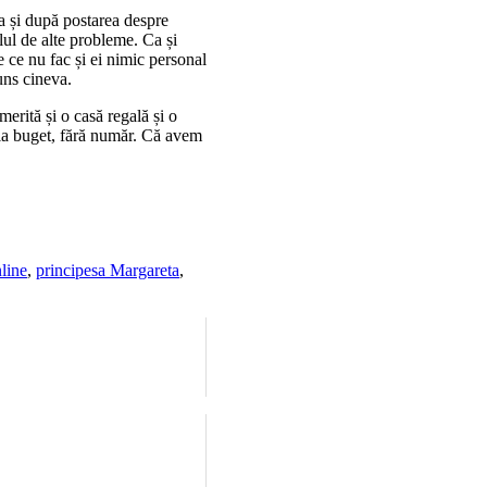
 ca și după postarea despre
lul de alte probleme. Ca și
e ce nu fac și ei nimic personal
uns cineva.
merită și o casă regală și o
e la buget, fără număr. Că avem
nline
,
principesa Margareta
,