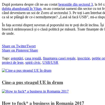
După postarea despre cât ne-au costat
begoniile din sectorul 3
, la fel
dubița abandonată în Vitan
, m-au contactat oameni din sector cu tot fe
când devenisem un soi de Zorro al sectorului 3. Pe toți i-am întrebat d
ca să se plângă de ce-i nemulțumește? „Lasă să facă USB”, mi-a răsp
În fața acestui dispreț suveran al poporului nu te poți decât inclina. Își 
biserică strămoșească și o clasă politică pe măsură. Toate finanțate d
de unde.
Share on Twitter
Tweet
Share on Pinterest
Share
Tags:
așteptări
,
casa regală
,
finanțarea casei regale
,
ipocrizie
,
petiție o
proiect de lege
,
spirit civic
,
USB/USR
Cine-a pus steagul UE în drum
How to fuck* a business in Romania 2017