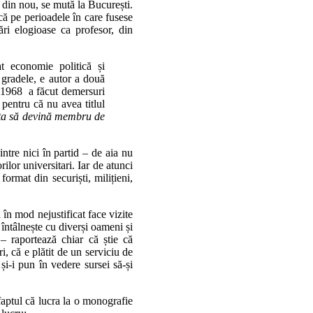
t din nou, se mută la București.
că pe perioadele în care fusese
ări elogioase ca profesor, din
t economie politică și
i gradele, e autor a două
n 1968 a făcut demersuri
 pentru că nu avea titlul
pta să devină membru de
ntre nici în partid – de aia nu
ilor universitari. Iar de atunci
ormat din securiști, milițieni,
ă în mod nejustificat face vizite
 întâlnește cu diverși oameni și
– raportează chiar că știe că
ri, că e plătit de un serviciu de
 și-i pun în vedere sursei să-și
faptul că lucra la o monografie