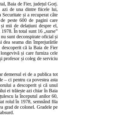
al, Baia de Fier, județul Gorj.
azi de una dintre fiicele lui,
 Securitate și a recuperat câte
e de peste 600 de pagini care
 și mii de delațiuni despre el,
i 1978. În total sunt 16 „surse”
 nu sunt deconspirate oficial și
și dea seama din împrejurările
a descoperit că la Baia de Fier
i longevivă și care furniza cele
și profesor și coleg de serviciu
ar demersul ei de a publica tot
e – ci pentru ca povestea asta
sorului a descoperit și că unul
ui ei trăiește azi chiar în Baia
țulescu la începutul anilor 60,
iat rolul în 1978, semnând fila
vea grad de colonel. Gradele pe
 absurd.