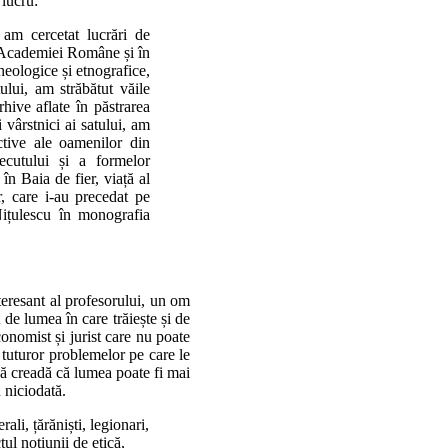
 lucru:
am cercetat lucrări de
a Academiei Române și în
heologice și etnografice,
lui, am străbătut văile
hive aflate în păstrarea
i vârstnici ai satului, am
ctive ale oamenilor din
recutului și a formelor
în Baia de fier, viață al
r, care i-au precedat pe
Nițulescu în monografia
nteresant al profesorului, un om
t de lumea în care trăiește și de
conomist și jurist care nu poate
a tuturor problemelor pe care le
să creadă că lumea poate fi mai
 niciodată.
rali, țărăniști, legionari,
tul noțiunii de etică,