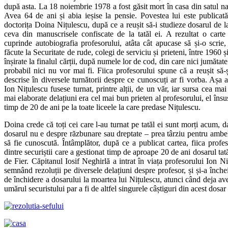
după asta. La 18 noiembrie 1978 a fost găsit mort în casa din satul nat
Avea 64 de ani și abia ieșise la pensie. Povestea lui este publicată 
doctorița Doina Nițulescu, după ce a reușit să-i studieze dosarul de la
ceva din manuscrisele confiscate de la tatăl ei. A rezultat o cart
cuprinde autobiografia profesorului, atâta cât apucase să și-o scrie,
făcute la Securitate de rude, colegi de serviciu și prieteni, între 1960 ș
înșirate la finalul cărții, după numele lor de cod, din care nici jumătate
probabil nici nu vor mai fi. Fiica profesorului spune că a reușit să-
descrise în diversele turnătorii despre ce cunoscuți ar fi vorba. Așa 
Ion Nițulescu fusese turnat, printre alții, de un văr, iar sursa cea ma
mai elaborate delațiuni era cel mai bun prieten al profesorului, el însu
timp de 20 de ani pe la toate liceele la care predase Nițulescu.
Doina crede că toți cei care l-au turnat pe tatăl ei sunt morți acum, d
dosarul nu e despre răzbunare sau dreptate – prea târziu pentru ambel
să fie cunoscută. Întâmplător, după ce a publicat cartea, fiica profe
dintre securiștii care a gestionat timp de aproape 20 de ani dosarul tatăl
de Fier. Căpitanul Iosif Neghirlă a intrat în viața profesorului Ion Ni
semnând rezoluții pe diversele delațiuni despre profesor, și și-a înche
de închidere a dosarului la moartea lui Nițulescu, atunci când deja a
umărul securistului par a fi de altfel singurele câștiguri din acest dosar