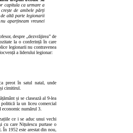
or capitula ca urmare a
crește de ambele părți
 de altă parte legionarii
i nu aparțineam vreunei
rofesor, despre „dezvrăjirea” de
ozitate la o conferință în care
ice legionarii nu contravenea
locvență a liderului legionar:
ca preot în satul natal, unde
i cimitirul.
ățământ și se clasează al 9-lea
 politică la un liceu comercial
eul economic numărul 3.
zațiile ce i se aduc unui vechi
și cu care Nițulescu purtase o
. În 1952 este arestat din nou,