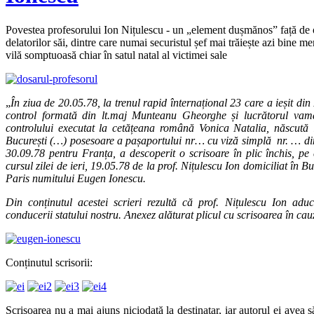
Povestea profesorului Ion Nițulescu - un „element dușmănos” față de or
delatorilor săi, dintre care numai securistul șef mai trăiește azi bine m
vilă somptuoasă chiar în satul natal al victimei sale
„
În ziua de 20.05.78, la trenul rapid înternațional 23 care a ieșit din
control formată din lt.maj Munteanu Gheorghe și lucrătorul vam
controlului executat la cetățeana română Vonica Natalia, născută 
București (…) posesoare a pașaportului nr… cu viză simplă nr. … di
30.09.78 pentru Franța, a descoperit o scrisoare în plic închis, pe
cursul zilei de ieri, 19.05.78 de la prof. Nițulescu Ion domiciliat în 
Paris numitului Eugen Ionescu.
Din conținutul acestei scrieri rezultă că prof. Nițulescu Ion aduce
conducerii statului nostru. Anexez alăturat plicul cu scrisoarea în cau
Conținutul scrisorii:
Scrisoarea nu a mai ajuns niciodată la destinatar, iar autorul ei avea 