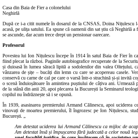
Casa din Baia de Fier a colonelului
Neghirlă
După ce i-a citit numele în dosarul de la CNSAS, Doina Nițulescu l-
acasă, pe ulița satului. Ea spune că oamenii din sat știu că Neghirlă a fo
se ascunde, dar acum trece drept un pensionar oarecare.
Profesorul
Povestea lui Ion Nițulescu începe în 1914 în satul Baia de Fier în ca
fiind plecat la război. Paginile autobiografice recuperate de la Securi
și duioasă în lumea săracă lipită a sodolenilor din valea Oltețului, 
vânzarea de șițe – bucăți din lemn cu care se acopereau casele. Veni
conservă cu carne de cal pe care o varsă într-o strachină și-și invită c
o scenă înduioșătoare în amintirea puștiului de câțiva ani. Urmează pr
de la stână din anii 20, apoi plecarea la București la Seminarul teologic
copilul nu îndrăznește să i se opună.
În 1939, asasinarea premierului Armand Călinescu, apoi uciderea cel
vinovați de moartea premierului, îl îngrozesc pe Ion Nițulescu, stud
București. „
Am detestat uciderea lui Armand Călinescu ca mijloc de acapar
Am detestat însă și împușcarea fără judecată a celor nouă leg
unei facultăți juridice, în care învățasem că în societatea u