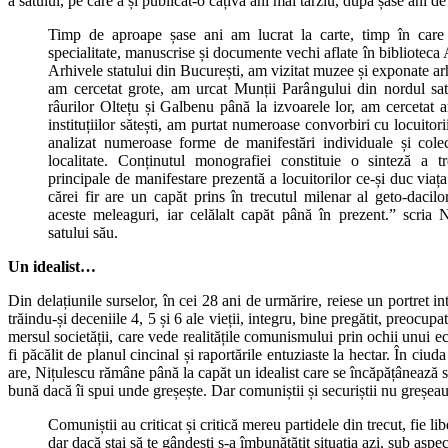
a satului, pe care a și publicat-o câțiva ani mai târziu, după șase ani de
Timp de aproape șase ani am lucrat la carte, timp în care 
specialitate, manuscrise și documente vechi aflate în bibliotec
Arhivele statului din București, am vizitat muzee și exponate ar
am cercetat grote, am urcat Munții Parângului din nordul satu
râurilor Oltețu și Galbenu până la izvoarele lor, am cercetat ar
instituțiilor sătești, am purtat numeroase convorbiri cu locuitori
analizat numeroase forme de manifestări individuale și cole
localitate. Conținutul monografiei constituie o sinteză a t
principale de manifestare prezentă a locuitorilor ce-și duc viața 
cărei fir are un capăt prins în trecutul milenar al geto-dacilo
aceste meleaguri, iar celălalt capăt până în prezent.” scria 
satului său.
Un idealist…
Din delațiunile surselor, în cei 28 ani de urmărire, reiese un portret i
trăindu-și deceniile 4, 5 și 6 ale vieții, integru, bine pregătit, preocupa
mersul societății, care vede realitățile comunismului prin ochii unui e
fi păcălit de planul cincinal și raportările entuziaste la hectar. În ciud
are, Nițulescu rămâne până la capăt un idealist care se încăpățânează 
bună dacă îi spui unde greșește. Dar comuniștii și securiștii nu greșeau
Comuniștii au criticat și critică mereu partidele din trecut, fie libe
dar dacă stai să te gândești s-a îmbunătățit situația azi, sub aspec