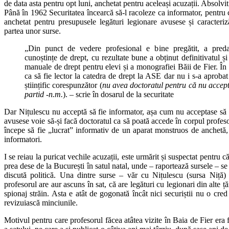
de data asta pentru opt luni, anchetat pentru aceleași acuzații. Absolvi
Până în 1962 Securitatea încearcă să-l racoleze ca informator, pentru 
anchetat pentru presupusele legături legionare avusese și caracteriz
partea unor surse.
„Din punct de vedere profesional e bine pregătit, a preda
cunoștințe de drept, cu rezultate bune a obținut definitivatul ș
manuale de drept pentru elevi și a monografiei Băii de Fier. Î
ca să fie lector la catedra de drept la ASE dar nu i s-a aprobat
științific corespunzător (
nu avea doctoratul pentru că nu acce
partid -n.m.
). – scrie în dosarul de la securitate
Dar Nițulescu nu acceptă să fie informator, așa cum nu acceptase să i
avusese voie să-și facă doctoratul ca să poată accede în corpul profesor
începe să fie „lucrat” informativ de un aparat monstruos de anchetă, f
informatori.
I se reiau la puricat vechile acuzații, este urmărit și suspectat pentru c
prea dese de la București în satul natal, unde – raportează sursele – se
discută politică. Una dintre surse – văr cu Nițulescu (sursa Niță) 
profesorul are aur ascuns în sat, că are legături cu legionari din alte ță
spionaj străin. Asta e atât de gogonată încât nici securiștii nu o cred
revizuiască minciunile.
Motivul pentru care profesorul făcea atâtea vizite în Baia de Fier era 