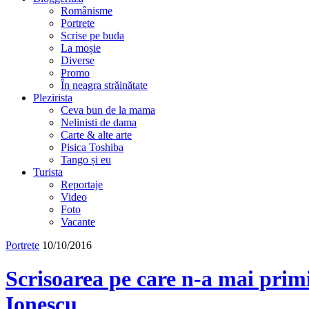
Românisme
Portrete
Scrise pe buda
La moșie
Diverse
Promo
În neagra străinătate
Plezirista
Ceva bun de la mama
Nelinisti de dama
Carte & alte arte
Pisica Toshiba
Tango și eu
Turista
Reportaje
Video
Foto
Vacante
Portrete
10/10/2016
Scrisoarea pe care n-a mai prim
Ionescu