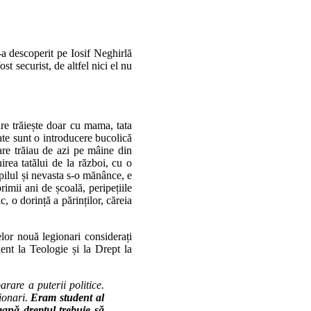
a descoperit pe Iosif Neghirlă
st securist, de altfel nici el nu
re trăiește doar cu mama, tata
tate sunt o introducere bucolică
care trăiau de azi pe mâine din
rea tatălui de la război, cu o
opilul și nevasta s-o mănânce, e
imii ani de școală, peripețiile
, o dorință a părinților, căreia
or nouă legionari considerați
ent la Teologie și la Drept la
are a puterii politice.
ionari.
Eram student al
mană dreptul trebuie să