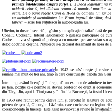
primeze întotdeauna asupra forței
. (…) Dacă legionarii nu v
uciderii celor 9, îmi dădeam seama că numărul morților va 
ostile. De o parte regele Carol al II-lea cu oamenii lui, iar pe
cu metodele și mentalitatea lor. Eram îngrozit de viitor, deș
tabere
” – scrie Ion Nițulescu în autobiografia lui.
Ulterior, în dosarul securității găsim și o explicație detaliată dată de p
Coneliu Codreanu, liderul legionarilor. Nițulescu participase de curi
Codreanu avea să spună că pedeapsa cu moartea pe care voiau s-o apl
deloc doctrinei creștine. Nițulescu s-a declarat dezamăgit de lipsa de e
În 1942 se căsătorește și revine 
rămâne mai mult de trei ani, timp în care construiește capela din Grui ș
Între timp, având licență și în drept, dă un examen de admitere în înv
pe țară, poziție ce-i permite să devină profesor de drept și economie
din Târgu Jiu, apoi la Timișoara și în final la București, la fostul Lic
În 1950 este reținut pentru câteva luni și cercetat în legătură cu acu
prieten de școală, Gheorghe Lăzăroiu, care cochetase cu legionarii 
corespondență în tinerețe. Este găsit nevinovat și revine în învățământ