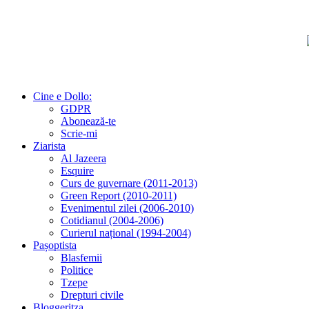
Cine e Dollo:
GDPR
Abonează-te
Scrie-mi
Ziarista
Al Jazeera
Esquire
Curs de guvernare (2011-2013)
Green Report (2010-2011)
Evenimentul zilei (2006-2010)
Cotidianul (2004-2006)
Curierul național (1994-2004)
Pașoptista
Blasfemii
Politice
Tzepe
Drepturi civile
Bloggeritza