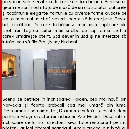
persoane sunt servite ca la carte de doi chelneri. Prin ușa cu
geam ne sar în ochi fața de masă de un alb sclipitor, paharele
și tacâmurile elegante, farfuriile cu diverse forme ciudate pe
ele, cum numai un chef renumit poate să le aranjeze. Peste
hol, bucătăria, în care trebăluiesc mai multe ajutoare ale
chef-ului. Toți au coifuri mari și albe pe cap, ca și chef-ul
care-i urmărește atent. Stă sever în ușă și ne interzice să
intrăm sau să filmăm. „Is my kitchen!”.
Scena se petrece în închisoarea Halden, cea mai nouă din
Norvegia și foarte probabil cea mai umană din lume.
Restaurantul se numește „
O masă cinstită
” și există doar
pentru invitații directorului închisorii, Are Høidal. Dacă într-o
închisoare de la noi, directorul și-ar face restaurant pentru
prieteni, ar ieși ditamai scandalul. Acolo treaba e privită cu