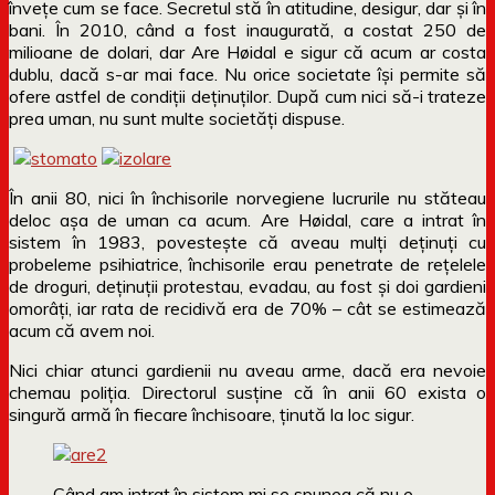
învețe cum se face. Secretul stă în atitudine, desigur, dar și în
bani. În 2010, când a fost inaugurată, a costat 250 de
milioane de dolari, dar Are Høidal e sigur că acum ar costa
dublu, dacă s-ar mai face. Nu orice societate își permite să
ofere astfel de condiții deținuților. După cum nici să-i trateze
prea uman, nu sunt multe societăți dispuse.
În anii 80, nici în închisorile norvegiene lucrurile nu stăteau
deloc așa de uman ca acum. Are Høidal, care a intrat în
sistem în 1983, povestește că aveau mulți deținuți cu
probeleme psihiatrice, închisorile erau penetrate de rețelele
de droguri, deținuții protestau, evadau, au fost și doi gardieni
omorâți, iar rata de recidivă era de 70% – cât se estimează
acum că avem noi.
Nici chiar atunci gardienii nu aveau arme, dacă era nevoie
chemau poliția. Directorul susține că în anii 60 exista o
singură armă în fiecare închisoare, ținută la loc sigur.
Când am intrat în sistem mi se spunea că nu e