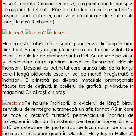
Ei sunt formația Criminal records și au glumit când le-am spus
că nu par a fi deținuți. „Păi să pretindem că nici nu suntem”, a
răspuns unul dintre ei, care zice că mai are de stat acolo
„preț de încă 3 albume ;)”
Halden este totuși o închisoare, punctează din timp în timp
directorul. Ea are și deținuți furioși sau care trebuie izolați. Dar
chiar și curțile lor de plimbare sunt altfel. Au desene pe ziduri
și deschidere către grădina uriașă ce înconjoară clădirile
închisorii. Desenul cu deținutul care aruncă bila de la lanțul
care-i leagă picioarele este un soi de marcă înregistrată a
închisorii. E printată pe diverse materiale promoționale
făcute tot de deținuți, în atelierul de grafică, și vândute în
magazinul Crucii roșii din oraș.
Pe holurile închisorii, la avizierul de lângă biroul
serviciului de reintegrare, tronează un afiș format A3 în care
se face o reclamă turistică penitenciarului închiriat de
norvegieni în Olanda. În sistemul penitenciar norvegian e o
listă de așteptare de peste 300 de locuri acum, de aia au
închiriat o închisoare goală în Olanda. „Hollyday in Holland”,