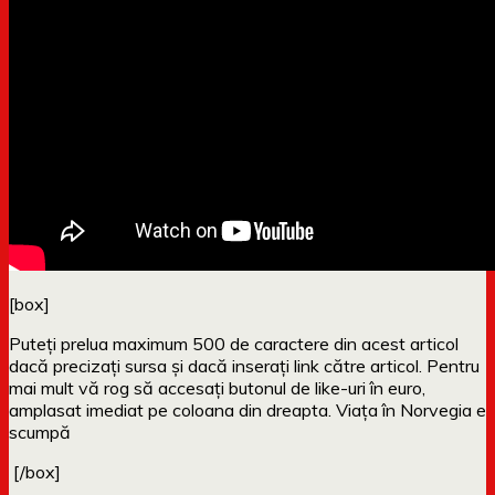
[box]
Puteți prelua maximum 500 de caractere din acest articol
dacă precizați sursa și dacă inserați link către articol. Pentru
mai mult vă rog să accesați butonul de like-uri în euro,
amplasat imediat pe coloana din dreapta. Viața în Norvegia e
scumpă
[/box]