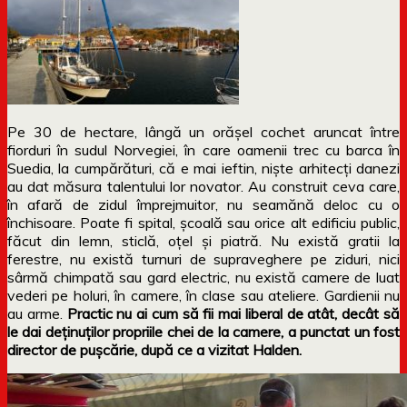
Pe 30 de hectare, lângă un orășel cochet aruncat între
fiorduri în sudul Norvegiei, în care oamenii trec cu barca în
Suedia, la cumpărături, că e mai ieftin, niște arhitecți danezi
au dat măsura talentului lor novator. Au construit ceva care,
în afară de zidul împrejmuitor, nu seamănă deloc cu o
închisoare. Poate fi spital, școală sau orice alt edificiu public,
făcut din lemn, sticlă, oțel și piatră. Nu există gratii la
ferestre, nu există turnuri de supraveghere pe ziduri, nici
sârmă chimpată sau gard electric, nu există camere de luat
vederi pe holuri, în camere, în clase sau ateliere. Gardienii nu
au arme.
Practic nu ai cum să fii mai liberal de atât, decât să
le dai deținuților propriile chei de la camere, a punctat un fost
director de pușcărie, după ce a vizitat Halden.