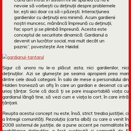
nevoie să vorbești cu deținuții despre problemele
lor, ești aici doar ca să-i păzești. Interacțiunea
gardienilor cu deținuții era minimă. Acum gardienii
noștri muncesc, mănâncă împreună cu deținuții,
fac sport și se plimbă împreună. Acesta este
conceptul de securitate dinamică. Gardianul a
devenit un lucrător social, mai mult decât un
paznic”, povestește Are Høidal.
Sigur că unora nu le-a plăcut asta, nici gardienilor, nici
deținuților. Azi se glumește pe seama apropierii prea mari
dintre cele două categorii. În sala de mese a personalului din
Halden tronează un afiș în care un gardian e desenat ca un
uriaș țânțar. Scrie că dacă ți se pare insuportabilă viața cu
gardianul lângă tine, să vezi cum e viața la cort, în care intră
țânțarii.
Reușita acestui concept nu este, însă, strict treaba justiției, ci
a întregii comunități. Rezoluția (carta albă) cu care a venit în
2008 sistemul de justiție, de a pune accent pe normalitate în
reabilitarea deținuților, a fost susținută și semnată de 5