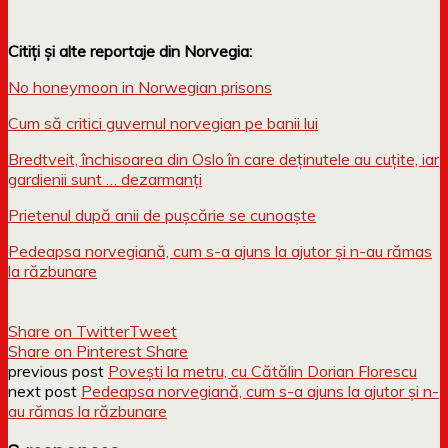
Citiți și alte reportaje din Norvegia:
No honeymoon in Norwegian prisons
Cum să critici guvernul norvegian pe banii lui
Bredtveit, închisoarea din Oslo în care deținutele au cuțite, iar
gardienii sunt … dezarmanți
Prietenul după anii de pușcărie se cunoaște
Pedeapsa norvegiană, cum s-a ajuns la ajutor și n-au rămas
la răzbunare
Share on Twitter
Tweet
Share on Pinterest
Share
previous post
Povești la metru, cu Cătălin Dorian Florescu
next post
Pedeapsa norvegiană, cum s-a ajuns la ajutor și n-
au rămas la răzbunare