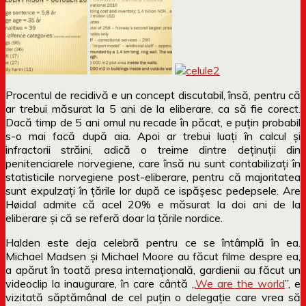
Procentul de recidivă e un concept discutabil, însă, pentru că
ar trebui măsurat la 5 ani de la eliberare, ca să fie corect.
Dacă timp de 5 ani omul nu recade în păcat, e puțin probabil
s-o mai facă după aia. Apoi ar trebui luați în calcul și
infractorii străini, adică o treime dintre deținuții din
penitenciarele norvegiene, care însă nu sunt contabilizați în
statisticile norvegiene post-eliberare, pentru că majoritatea
sunt expulzați în țările lor după ce ispășesc pedepsele. Are
Høidal admite că acel 20% e măsurat la doi ani de la
eliberare și că se referă doar la țările nordice.
Halden este deja celebră pentru ce se întâmplă în ea.
Michael Madsen și Michael Moore au făcut filme despre ea,
a apărut în toată presa internațională, gardienii au făcut un
videoclip la inaugurare, în care cântă „
We are the world
”, e
vizitată săptămânal de cel puțin o delegație care vrea să