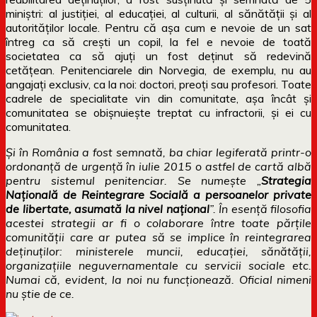
miniștri: al justiției, al educației, al culturii, al sănătății și al
autorităților locale. Pentru că așa cum e nevoie de un sat
întreg ca să crești un copil, la fel e nevoie de toată
societatea ca să ajuți un fost deținut să redevină
cetățean. Penitenciarele din Norvegia, de exemplu, nu au
angajați exclusiv, ca la noi: doctori, preoți sau profesori. Toate
cadrele de specialitate vin din comunitate, așa încât și
comunitatea se obișnuiește treptat cu infractorii, și ei cu
comunitatea.
Și în România a fost semnată, ba chiar legiferată printr-o
ordonanță de urgență în iulie 2015 o astfel de cartă albă
pentru sistemul penitenciar. Se numește „
Strategia
Naţională de Reintegrare Socială a persoanelor private
de libertate, asumată la nivel naţional
”. În esență filosofia
acestei strategii ar fi o colaborare între toate părțile
comunității care ar putea să se implice în reintegrarea
deținuților: ministerele muncii, educației, sănătății,
organizațiile neguvernamentale cu servicii sociale etc.
Numai că, evident, la noi nu funcționează. Oficial nimeni
nu știe de ce.