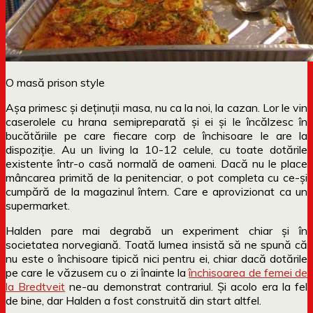
O masă prison style
Așa primesc și deținuții masa, nu ca la noi, la cazan. Lor le vin
caserolele cu hrana semipreparată și ei și le încălzesc în
bucătăriile pe care fiecare corp de închisoare le are la
dispoziție. Au un living la 10-12 celule, cu toate dotările
existente într-o casă normală de oameni. Dacă nu le place
mâncarea primită de la penitenciar, o pot completa cu ce-și
cumpără de la magazinul întern. Care e aprovizionat ca un
supermarket.
Halden pare mai degrabă un experiment chiar și în
societatea norvegiană. Toată lumea insistă să ne spună că
nu este o închisoare tipică nici pentru ei, chiar dacă dotările
pe care le văzusem cu o zi înainte la
închisoarea de femei de
la Bredtveit
ne-au demonstrat contrariul. Și acolo era la fel
de bine, dar Halden a fost construită din start altfel.