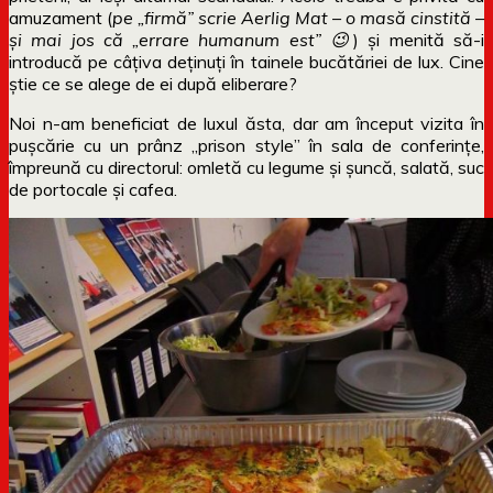
amuzament (
pe „firmă” scrie Aerlig Mat – o masă cinstită –
și mai jos că „errare humanum est” 😉
) și menită să-i
introducă pe câțiva deținuți în tainele bucătăriei de lux. Cine
știe ce se alege de ei după eliberare?
Noi n-am beneficiat de luxul ăsta, dar am început vizita în
pușcărie cu un prânz „prison style” în sala de conferințe,
împreună cu directorul: omletă cu legume și șuncă, salată, suc
de portocale și cafea.