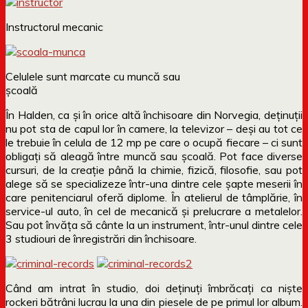
Instructorul mecanic
Celulele sunt marcate cu muncă sau
școală
În Halden, ca și în orice altă închisoare din Norvegia, deținuții
nu pot sta de capul lor în camere, la televizor – deși au tot ce
le trebuie în celula de 12 mp pe care o ocupă fiecare – ci sunt
obligați să aleagă între muncă sau școală. Pot face diverse
cursuri, de la creație până la chimie, fizică, filosofie, sau pot
alege să se specializeze într-una dintre cele șapte meserii în
care penitenciarul oferă diplome. În atelierul de tâmplărie, în
service-ul auto, în cel de mecanică și prelucrare a metalelor.
Sau pot învăța să cânte la un instrument, într-unul dintre cele
3 studiouri de înregistrări din închisoare.
Când am intrat în studio, doi deținuți îmbrăcați ca niște
rockeri bătrâni lucrau la una din piesele de pe primul lor album.