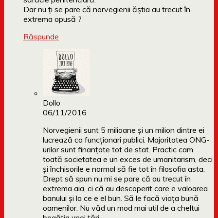
Dar nu ți se pare că norvegienii ăștia au trecut în
extrema opusă ?
Răspunde
Dollo
06/11/2016
Norvegienii sunt 5 milioane și un milion dintre ei
lucrează ca funcționari publici. Majoritatea ONG-
urilor sunt finanțate tot de stat. Practic cam
toată societatea e un exces de umanitarism, deci
și închisorile e normal să fie tot în filosofia asta.
Drept să spun nu mi se pare că au trecut în
extrema aia, ci că au descoperit care e valoarea
banului și la ce e el bun. Să le facă viața bună
oamenilor. Nu văd un mod mai util de a cheltui
bogăția unei țări.