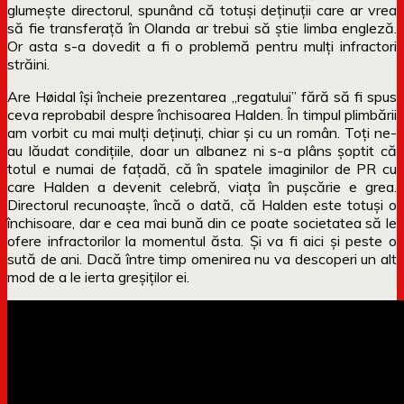
glumește directorul, spunând că totuși deținuții care ar vrea
să fie transferață în Olanda ar trebui să știe limba engleză.
Or asta s-a dovedit a fi o problemă pentru mulți infractori
străini.
Are Høidal își încheie prezentarea „regatului” fără să fi spus
ceva reprobabil despre închisoarea Halden. În timpul plimbării
am vorbit cu mai mulți deținuți, chiar și cu un român. Toți ne-
au lăudat condițiile, doar un albanez ni s-a plâns șoptit că
totul e numai de fațadă, că în spatele imaginilor de PR cu
care Halden a devenit celebră, viața în pușcărie e grea.
Directorul recunoaște, încă o dată, că Halden este totuși o
închisoare, dar e cea mai bună din ce poate societatea să le
ofere infractorilor la momentul ăsta. Și va fi aici și peste o
sută de ani. Dacă între timp omenirea nu va descoperi un alt
mod de a le ierta greșiților ei.