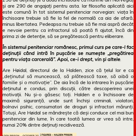
și are 290 de angajați pentru asta. Iar filosofia aplicată aici
este comună în tot sistemul penitenciar norvegian: viața în
închisoare trebuie să fie la fel de normală ca aia de afară,
minus libertatea. Pedeapsa nu trebuie să fie mai aspră decât
e nevoie pentru ca infractorul să poată fi ajutat, încă din
prima zi de detenție, să se pregătească pentru eliberare.
În sistemul penitenciar românesc, primul curs pe care-l fac
deținuții când intră în pușcărie se numește „pregătirea
pentru viața carcerală”. Apoi, ce-i drept, vin și altele
.
Are Høidal, directorul de la Halden, zice că țelul lor e ca
„
deținutul să muncească, să plătească taxe, să aibă o
familie și o motivație
”. De aia încă de la intrarea în pușcărie
deținutul e condus, prin discuții, către descoperirea unei
motivații. Nu și-o găsesc toți. Halden e o închisoare de
maximă siguranță, unde sunt închiși criminali, violatori,
bolnavi psihic, consumatori de droguri și infractori mărunți.
Totuși, Are Høidal se mândrește că deși conduce cel mai bun
penitenciar din lume, în care toată lumea ar vrea să intre,
numai 20% dintre deținuți recidivează.