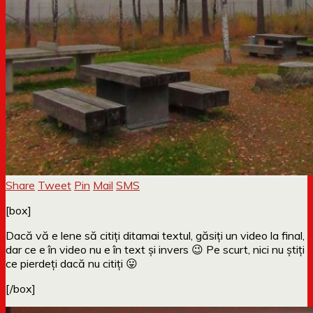
Share
Tweet
Pin
Mail
SMS
[box]
Dacă vă e lene să citiți ditamai textul, găsiți un video la final,
dar ce e în video nu e în text și invers 😉 Pe scurt, nici nu știți
ce pierdeți dacă nu citiți 😛
[/box]