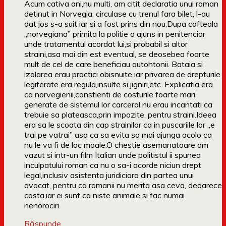
Acum cativa ani,nu multi, am citit declaratia unui roman
detinut in Norvegia, circulase cu trenul fara bilet, l-au
dat jos s-a suit iar si a fost prins din nou,Dupa cafteala
„norvegiana” primita la politie a ajuns in penitenciar
unde tratamentul acordat lui,si probabil si altor
straini,asa mai din est eventual, se deosebea foarte
mult de cel de care beneficiau autohtonii. Bataia si
izolarea erau practici obisnuite iar privarea de drepturile
legiferate era regula,insulte si jigniri,etc. Explicatia era
ca norvegienii,constienti de costurile foarte mari
generate de sistemul lor carceral nu erau incantati ca
trebuie sa plateasca,prin impozite, pentru straini.Ideea
era sa le scoata din cap strainilor ca in puscariile lor „e
trai pe vatrai” asa ca sa evita sa mai ajunga acolo ca
nu le va fi de loc moale.O chestie asemanatoare am
vazut si intr-un film Italian unde politistul ii spunea
inculpatului roman ca nu o sa-i acorde niciun drept
legal,inclusiv asistenta juridiciara din partea unui
avocat, pentru ca romanii nu merita asa ceva, deoarece
costa,iar ei sunt ca niste animale si fac numai
nenorociri.
Răspunde