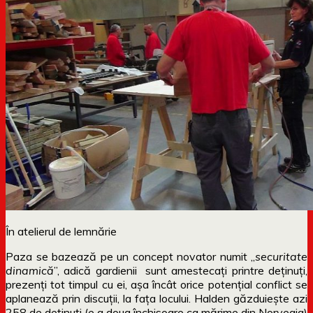
În atelierul de lemnărie
Paza se bazează pe un concept novator numit „
securitate
dinamică
”, adică gardienii sunt amestecați printre deținuți,
prezenți tot timpul cu ei, așa încât orice potențial conflict se
aplanează prin discuții, la fața locului. Halden găzduiește azi
258 de deținuți (e a doua închisoare ca mărime din Norvegia)