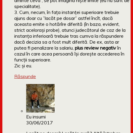
aminte ceva”, se pot imagina niște limite (eu nu sunt de
specialitate).
3. Cum, necum, în fața instanței superioare trebuie
ajuns doar cu ”lacăt pe dosar” astfel încît, dacă
aceasta emite o hotărîre diferită (în baza, evident,
strict acelorași probe), atunci judecătorul de caz de la
instanța inferioară trebuie tras cumva la răspundere
dacă decizia sa a fost mult diferită. De ex, asta ar
putea fi penalizare la salariu,
plus review negativ
în
cazul în care acea persoană își dorește accederea în
funcții superioare.
Zic și eu.
Răspunde
Eu insumi
30/06/2017