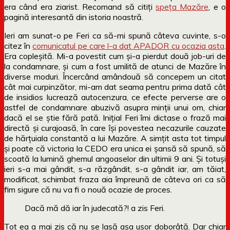
era când era ziarist. Recomand să citiți
speța Mazăre
, e o
pagină interesantă din istoria noastră.
Ieri am sunat-o pe Feri ca să-mi spună câteva cuvinte, s-o
citez în
comunicatul pe care l-a dat APADOR cu ocazia asta
.
Era copleșită. Mi-a povestit cum și-a pierdut două job-uri de
la condamnare, și cum a fost umilită de atunci de Mazăre în
diverse moduri. Încercând amândouă să concepem un citat
cât mai curpinzător, mi-am dat seama pentru prima dată cât
de insidios lucrează autocenzura, ce efecte perverse are o
astfel de condamnare abuzivă asupra minții unui om, chiar
dacă el se știe fără pată. Inițial Feri îmi dictase o frază mai
directă și curajoasă, în care își povestea necazurile cauzate
de hărțuiala constantă a lui Mazăre. A simțit asta tot timpul
și poate că victoria la CEDO era unica ei șansă să spună, să
scoată la lumină ghemul angoaselor din ultimii 9 ani. Și totuși
ieri s-a mai gândit, s-a răzgândit, s-a gândit iar, am tăiat,
modificat, schimbat fraza aia împreună de câteva ori ca să
fim sigure că nu va fi o nouă ocazie de proces.
Dacă mă dă iar în judecată?! a zis Feri.
Tot ea a mai zis că nu se lasă așa ușor doborâtă. Dar chiar