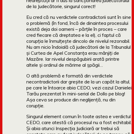
nedreptății ar fi dus la sancționarea judecătorului
de la Judecătorie, singurul corect!
Eu cred că nu verdictele contradictorii sunt în sine
o problemă (în fond, încă de dinaintea procesului
există deja doi oameni – părțile în proces – care
cred fiecare că dreptatea e la el), ci faptul că
corupția le înmulțește dincolo de nivelul rezonabil.
Nu am nicio îndoială că judecătorii de la Tribunalul
și Curtea de Apel Constanța erau mânjiți de
Mazăre. Iar nivelul despăgubirii arată printre
altele și ordinul de mărime al șpăgii…
O altă problemă e formată din verdictele
necontradictorii dar greșite de la un capăt la altul,
pe care le întoarce abia CEDO, vezi cazul Danielei
Tarău prezentat în mini-serial de Dollo pe blog!
Așa ceva se produce din neglijență, nu din
corupție.
Singurul element comun în toate astea e verdictul
CEDO, care atestă că procesul nu a fost echitabil.
Și abia atunci Inspecția Judiciară ar trebui să