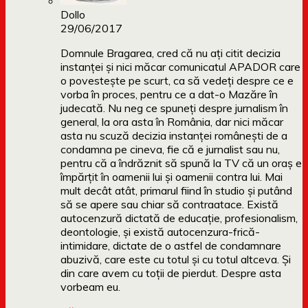
Dollo
29/06/2017
Domnule Bragarea, cred că nu ați citit decizia
instanței și nici măcar comunicatul APADOR care
o povestește pe scurt, ca să vedeți despre ce e
vorba în proces, pentru ce a dat-o Mazăre în
judecată. Nu neg ce spuneți despre jurnalism în
general, la ora asta în România, dar nici măcar
asta nu scuză decizia instanței românești de a
condamna pe cineva, fie că e jurnalist sau nu,
pentru că a îndrăznit să spună la TV că un oraș e
împărțit în oamenii lui și oamenii contra lui. Mai
mult decât atât, primarul fiind în studio și putând
să se apere sau chiar să contraatace. Există
autocenzură dictată de educație, profesionalism,
deontologie, și există autocenzura-frică-
intimidare, dictate de o astfel de condamnare
abuzivă, care este cu totul și cu totul altceva. Și
din care avem cu toții de pierdut. Despre asta
vorbeam eu.