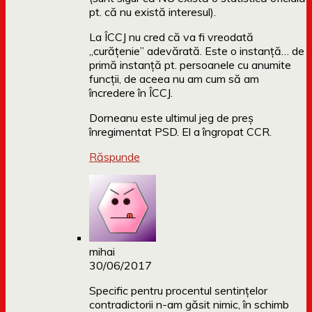
pt. că nu există interesul).
La ÎCCJ nu cred că va fi vreodată
„curățenie” adevărată. Este o instanță… de
primă instanță pt. persoanele cu anumite
funcții, de aceea nu am cum să am
încredere în ÎCCJ.
Dorneanu este ultimul jeg de preș
înregimentat PSD. El a îngropat CCR.
Răspunde
mihai
30/06/2017
Specific pentru procentul sentințelor
contradictorii n-am găsit nimic, în schimb