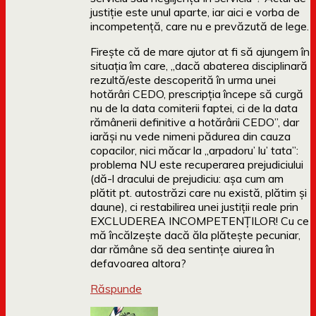
justiție este unul aparte, iar aici e vorba de
incompetență, care nu e prevăzută de lege.
Firește că de mare ajutor at fi să ajungem în
situația îm care, „dacă abaterea disciplinară
rezultă/este descoperită în urma unei
hotărâri CEDO, prescripţia începe să curgă
nu de la data comiterii faptei, ci de la data
rămânerii definitive a hotărârii CEDO”, dar
iarăși nu vede nimeni pădurea din cauza
copacilor, nici măcar la „arpadoru’ lu’ tata”:
problema NU este recuperarea prejudiciului
(dă-l dracului de prejudiciu: așa cum am
plătit pt. autostrăzi care nu există, plătim și
daune), ci restabilirea unei justiții reale prin
EXCLUDEREA INCOMPETENȚILOR! Cu ce
mă încălzește dacă ăla plătește pecuniar,
dar rămâne să dea sentințe aiurea în
defavoarea altora?
Răspunde