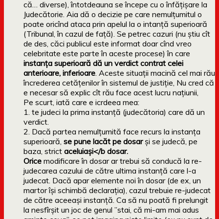
că… diverse), întotdeauna se începe cu o înfățișare la
Judecătorie. Aia dă o decizie pe care nemulțumitul o
poate oricînd ataca prin apelul la o intanță superioară
(Tribunal, în cazul de față). Se petrec cazuri (nu știu cît
de des, căci publicul este informat doar cînd vreo
celebritate este parte în aceste procese) în care
instanța superioară dă un verdict contrat celei
anterioare, inferioare
. Aceste situații macină cel mai rău
încrederea cetățenilor în sistemul de justiție, Nu cred că
e necesar să explic cît rău face acest lucru națiunii,
Pe scurt, iată care e icrdeea mea:
1. te judeci la prima instanță (judecătoria) care dă un
verdict.
2. Dacă partea nemulțumită face recurs la instanța
superioară,
se pune lacăt pe dosar
și se judecă, pe
baza, strict
aceluiași</b dosar.
Orice
modificare în dosar ar trebui să conducă la re-
judecarea cazului de către ultima instanță care l-a
judecat. Dacă apar elemente noi în dosar (de ex, un
martor își schimbă declarația), cazul trebuie re-judecat
de către aceeași instanță. Ca să nu poată fi prelungit
la nesfîrșit un joc de genul ”stai, că mi-am mai adus