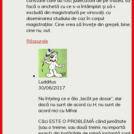
constate care au fost judecătorii de pe traseu, să
facă o anchetă cu ce s-a întâmplat și să-i
excludă din magistratură pe vinovați, cu
diseminarea studiului de caz în corpul
magistraților. Cine vrea să învețe din greșeli, bine;
cine nu, out.
Răspunde
Ludditus
30/06/2017
Nu înțeleg ce e ăla „lacăt pe dosar”, dar
dacă nu sunt de acord cu H, nu sunt de
acord nici cu Mihai.
Căci ESTE O PROBLEMĂ când jumătate
(sau o treime, sau două treimi, nu importă
exact) din hotărârile de primă instanță sunt