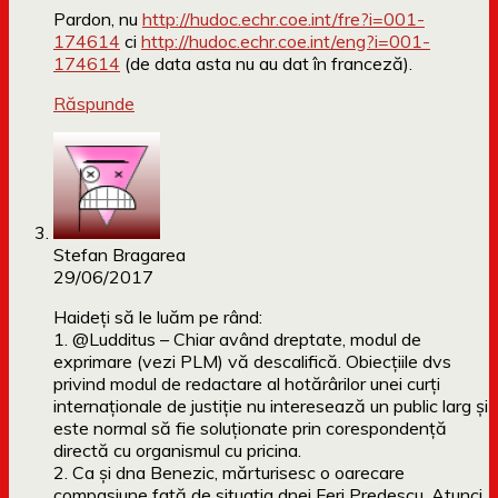
Pardon, nu
http://hudoc.echr.coe.int/fre?i=001-
174614
ci
http://hudoc.echr.coe.int/eng?i=001-
174614
(de data asta nu au dat în franceză).
Răspunde
Stefan Bragarea
29/06/2017
Haideți să le luăm pe rând:
1. @Ludditus – Chiar având dreptate, modul de
exprimare (vezi PLM) vă descalifică. Obiecțiile dvs
privind modul de redactare al hotărârilor unei curți
internaționale de justiție nu interesează un public larg și
este normal să fie soluționate prin corespondență
directă cu organismul cu pricina.
2. Ca și dna Benezic, mărturisesc o oarecare
compasiune față de situația dnei Feri Predescu. Atunci