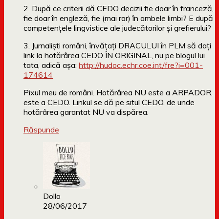
2. După ce criterii dă CEDO decizii fie doar în franceză,
fie doar în engleză, fie (mai rar) în ambele limbi? E după
competențele lingvistice ale judecătorilor și grefierului?
3. Jurnaliști români, învățați DRACULUI în PLM să dați
link la hotărârea CEDO ÎN ORIGINAL, nu pe blogul lui
tata, adică așa:
http://hudoc.echr.coe.int/fre?i=001-
174614
Pixul meu de români. Hotărârea NU este a ARPADOR,
este a CEDO. Linkul se dă pe situl CEDO, de unde
hotărârea garantat NU va dispărea.
Răspunde
Dollo
28/06/2017