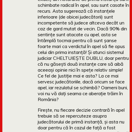
schimbate radical în apel, sau sunt casate în
recurs. Asta sugerează că instanțele
inferioare (de obicei judecătorii) sunt
incompetente să judece altceva decât un
caz de gard mutat de vecin. Dacă 90% din
sentințe sunt atacate cu apel, asta se
întâmplă tocmai pentru că sunt șanse
foarte mari ca verdictul în apel să fie opus
celui din prima instanță! Și atunci sistemul
judiciar CHELTUIEȘTE DUBLU, doar pentru
că nu găsești două instanțe care să aibă
aceeași opinie nici în spețe relativ simple!
Ce fel de Justiție mai e asta? La ce mai
servesc judecătoriile, dacă oricum se face
apel, iar rezulatul se schimbă? Oameni buni,
voi nu vă dați seama ce aberație trăim în
România?
Firește, nu fiecare decizie contrară în apel
trebuie să se repercuteze asupra
judecătorului de primă instanță, și asta nu
doar pentru că în cazul de față a fost