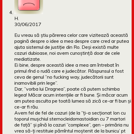
H.
30/06/2017
Eu vreau să știu părerea celor care vizitează această
pagină despre o idee a mea despre care cred ar putea
ajuta sistemul de justiție din Ro. Deși există multe
cazuri dubioase, noi avem cunoștință doar de cele
mediatizate.
Ei bine, despre această idee a mea am întrebat în
primul rînd o rudă care e judecător. Răspunsul a fost
ceva de genul ”no fucking way, judecătorii sunt
inamovibili prin lege”.
Dar, ”vorba lui Dragnea”, poate că putem schimba
legea! Măcar acum intențiile ar fi bune. Și măcar acum
am putea asculta pe toată lumea să zică ce-ar fi bun și
ce-ar fi rău.
Avem fel de fel de cazuri (de la ”ți-a secționat Ion cu
toporul mușchiul sternocleidomastoidian cu 7 martori
de față” și pînă la cazuri ”complexe”, gen – primăria nu
vrea să-ți restituie pămîntul moștenit de la bunicu’ pt