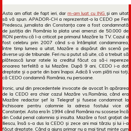
Asta am aflat de fapt ieri, dar
m-am luat cu ING
și am uitat
să vă spun. APADOR-CH a reprezentat-o la CEDO pe Feri
Predescu, jurnalista din Constanța care a fost condamnată
de justiția din România la plata unei amenzi de 50.000 de
RON pentru că l-a criticat pe primarul Mazăre la TV. Cazul a
fost celebru prin 2007 când s-a întâmplat condamnarea,
între timp lumea a uitat, Mazăre a dispărut din scenă pe
diverse uși de tribunale. Feri nu a putut să uite, că a trebuit să
plătească lunar ratele la creditul făcut ca să-i repereze
onoarea terfelită a lui Mazăre. După 9 ani, CEDO i-a dat
dreptate și o parte din bani înapoi. Adică îi vom plăti noi toți,
că CEDO condamnă România, nu persoane.
Ironic, unul din precedentele invocate de avocat în apărarea
de la CEDO era chiar cazul Mazăre vs.România, când era
Mazăre redactor șef la Telegraf și fusese condamnat la
închisoare pentru calomnie la adresa fostului vice al
Constanței. Asta era în 1994 când România nu scosese încă
din Codul penal calomnia și insulta. Mazăre a fost grațiat de
Iliescu, însă s-a dus la CEDO și zece ani mai târziu și lui i-a
făcut dreptate. Când a ajuns primar nu a mai ținut minte cum