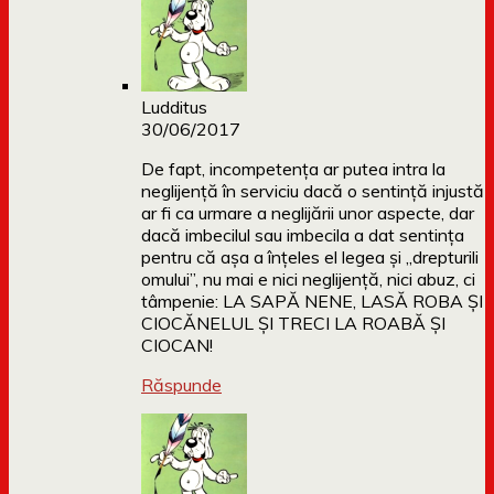
Ludditus
30/06/2017
De fapt, incompetența ar putea intra la
neglijenţă în serviciu dacă o sentință injustă
ar fi ca urmare a neglijării unor aspecte, dar
dacă imbecilul sau imbecila a dat sentința
pentru că așa a înțeles el legea și „drepturili
omului”, nu mai e nici neglijență, nici abuz, ci
tâmpenie: LA SAPĂ NENE, LASĂ ROBA ȘI
CIOCĂNELUL ȘI TRECI LA ROABĂ ȘI
CIOCAN!
Răspunde