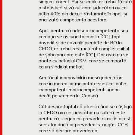
singurul corect. Pur și simplu ar trebui făcută
o statistică și văzut care judecători au cel
puțin 40% din decizii răsturnate în apel, și
analizată competența acestora.
Apoi, pentru că adesea incompetența sau
corupția se ascund tocmai la ÎCCJ, fapt
dovedit și de cazurile pierdute de RO la
CEDO, ar trebui restructurat complet cuibul
de șobolani care este ÎCCJ. Dar asta nu se
poate cu actualul CSM, care se comportă
ca un sindicat mafiot.
Am făcut inamovibili în masă judecători
care în marea lor majoritate sunt cel puțin
incompetenți, mai incompetenți uneori
decât pe vremea lui Ceașcă.
Cât despre faptul că atunci când se câștigă
la CEDO nici un judecător nu suferă este
pentru că… legea nu prevede nimic în acest
sens. Iar dacă ar prevedea, s-ar găsi CCR
care să declare prevederea