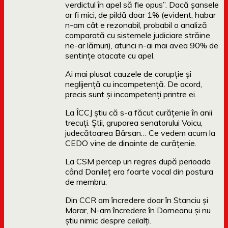
verdictul în apel să fie opus”. Dacă șansele
ar fi mici, de pildă doar 1% (evident, habar
n-am cât e rezonabil, probabil o analiză
comparată cu sistemele judiciare străine
ne-ar lămuri), atunci n-ai mai avea 90% de
sentințe atacate cu apel.
Ai mai plusat cauzele de corupție și
neglijență cu incompetență. De acord,
precis sunt și incompetenți printre ei.
La ÎCCJ știu că s-a făcut curățenie în anii
trecuți. Știi, gruparea senatorului Voicu,
judecătoarea Bârsan… Ce vedem acum la
CEDO vine de dinainte de curățenie.
La CSM percep un regres după perioada
când Danileț era foarte vocal din postura
de membru.
Din CCR am încredere doar în Stanciu și
Morar, N-am încredere în Dorneanu și nu
știu nimic despre ceilalți.