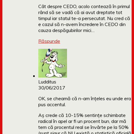
Cât despre CEDO, acolo contează în primul
rând să se vadă că ai avut dreptate tot
timpul iar statul te-a persecutat. Nu cred că
e cazul să n-avem încredere în CEDO din
cauza despăgubirilor mici…
Răspunde
Ludditus
30/06/2017
OK, se cheamă că n-am înțeles eu unde era
pus accentul.
Aș crede că 10-15% sentințe schimbate
radical în apel ar fi un procent bun, dar mă
tem că procentul real se învârte pe la 50%
(sunt sigur că NU există o statistică oficială