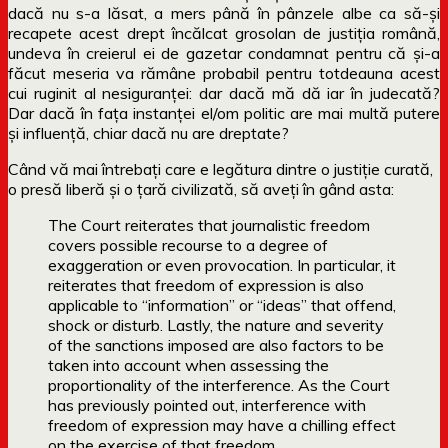
dacă nu s-a lăsat, a mers până în pânzele albe ca să-și
recapete acest drept încălcat grosolan de justiția română,
undeva în creierul ei de gazetar condamnat pentru că și-a
făcut meseria va rămâne probabil pentru totdeauna acest
cui ruginit al nesiguranței: dar dacă mă dă iar în judecată?
Dar dacă în fața instanței el/om politic are mai multă putere
și influență, chiar dacă nu are dreptate?
Când vă mai întrebați care e legătura dintre o justiție curată,
o presă liberă și o țară civilizată, să aveți în gând asta:
The Court reiterates that journalistic freedom
covers possible recourse to a degree of
exaggeration or even provocation. In particular, it
reiterates that freedom of expression is also
applicable to “information” or “ideas” that offend,
shock or disturb. Lastly, the nature and severity
of the sanctions imposed are also factors to be
taken into account when assessing the
proportionality of the interference. As the Court
has previously pointed out, interference with
freedom of expression may have a chilling effect
on the exercise of that freedom