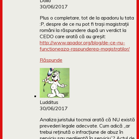
Dollo
30/06/2017
Plus o completare, tot de la apadoru lu tata
:P, despre de ce nu pot fi trași magistrații
români la răspundere după un verdict la
CEDO care arată că au greșit:
http://www.apador.org/blog/de-ce-nu-
functioneaza-raspunderea-magistratilor/
Răspunde
Ludditus
30/06/2017
Analiza juristului tocmai arată că NU există
prevederi legale adecvate. Cum adică „ar
trebui reţinută o infracţiune de abuz în
serviciu sau neglijenţă în serviciu”? Actul de