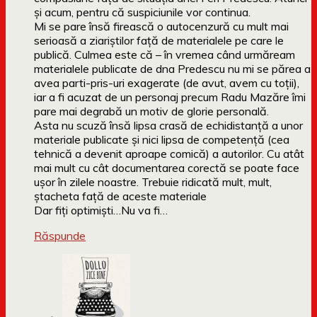
și acum, pentru că suspiciunile vor continua.
Mi se pare însă firească o autocenzură cu mult mai
serioasă a ziariștilor față de materialele pe care le
publică. Culmea este că – în vremea când urmăream
materialele publicate de dna Predescu nu mi se părea a
avea parti-pris-uri exagerate (de avut, avem cu toții),
iar a fi acuzat de un personaj precum Radu Mazăre îmi
pare mai degrabă un motiv de glorie personală.
Asta nu scuză însă lipsa crasă de echidistanță a unor
materiale publicate și nici lipsa de competență (cea
tehnică a devenit aproape comică) a autorilor. Cu atât
mai mult cu cât documentarea corectă se poate face
ușor în zilele noastre. Trebuie ridicată mult, mult,
ștacheta față de aceste materiale
Dar fiți optimiști…Nu va fi…
Răspunde