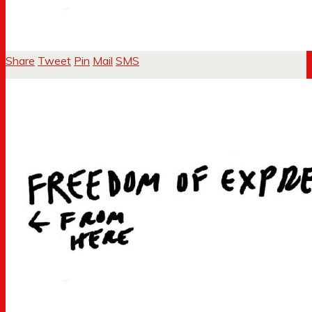
Share
Tweet
Pin
Mail
SMS