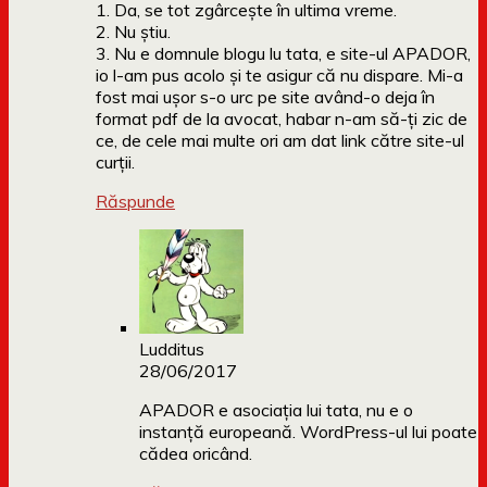
1. Da, se tot zgârcește în ultima vreme.
2. Nu știu.
3. Nu e domnule blogu lu tata, e site-ul APADOR,
io l-am pus acolo și te asigur că nu dispare. Mi-a
fost mai ușor s-o urc pe site având-o deja în
format pdf de la avocat, habar n-am să-ți zic de
ce, de cele mai multe ori am dat link către site-ul
curții.
Răspunde
Ludditus
28/06/2017
APADOR e asociația lui tata, nu e o
instanță europeană. WordPress-ul lui poate
cădea oricând.