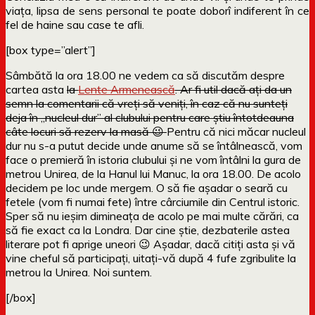
viața, lipsa de sens personal te poate doborî indiferent în ce
fel de haine sau case te afli.
[box type=”alert”]
Sâmbătă la ora 18.00 ne vedem ca să discutăm despre
cartea asta
la
Lente Armenească
. Ar fi util dacă ați da un
semn la comentarii că vreți să veniți, în caz că nu sunteți
deja în „nucleul dur” al clubului pentru care știu întotdeauna
câte locuri să rezerv la masă 😉
Pentru că nici măcar nucleul
dur nu s-a putut decide unde anume să se întâlnească, vom
face o premieră în istoria clubului și ne vom întâlni la gura de
metrou Unirea, de la Hanul lui Manuc, la ora 18.00. De acolo
decidem pe loc unde mergem. O să fie așadar o seară cu
fetele (vom fi numai fete) între cârciumile din Centrul istoric.
Sper să nu ieșim dimineața de acolo pe mai multe cărări, ca
să fie exact ca la Londra. Dar cine știe, dezbaterile astea
literare pot fi aprige uneori 😉 Așadar, dacă citiți asta și vă
vine cheful să participați, uitați-vă după 4 fufe zgribulite la
metrou la Unirea. Noi suntem.
[/box]