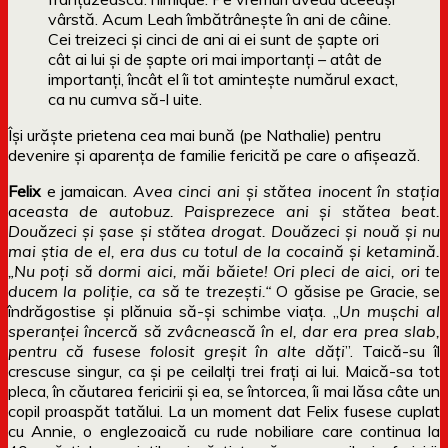
vârstă. Acum Leah îmbătrâneşte în ani de câine.
Cei treizeci şi cinci de ani ai ei sunt de şapte ori
cât ai lui şi de şapte ori mai importanţi – atât de
importanţi, încât el îi tot aminteşte numărul exact,
ca nu cumva să-l uite.
Își urăște prietena cea mai bună (pe Nathalie) pentru
devenire și aparența de familie fericită pe care o afișează.
Felix
e jamaican.
Avea cinci ani şi stătea inocent în staţia
aceasta de autobuz. Paisprezece ani şi stătea beat.
Douăzeci şi şase şi stătea drogat. Douăzeci şi nouă şi nu
mai ştia de el, era dus cu totul de la cocaină şi ketamină.
„Nu poţi să dormi aici, măi băiete! Ori pleci de aici, ori te
ducem la poliţie, ca să te trezeşti.“
O găsise pe Gracie, se
îndrăgostise și plănuia să-și schimbe viața. „
Un muşchi al
speranţei încercă să zvâcnească în el, dar era prea slab,
pentru că fusese folosit greşit în alte dăţi
”. Taică-su îl
crescuse singur, ca și pe ceilalți trei frați ai lui. Maică-sa tot
pleca, în căutarea fericirii și ea, se întorcea, îi mai lăsa câte un
copil proaspăt tatălui. La un moment dat Felix fusese cuplat
cu Annie, o englezoaică cu rude nobiliare care continua la