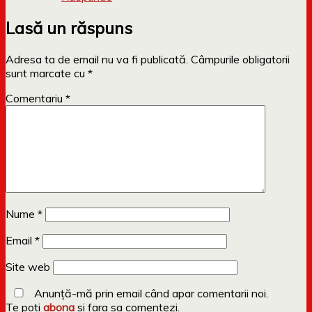
Lasă un răspuns
Adresa ta de email nu va fi publicată.
Câmpurile obligatorii
sunt marcate cu
*
Comentariu
*
Nume
*
Email
*
Site web
Anunță-mă prin email când apar comentarii noi.
Te poti
abona
si fara sa comentezi.