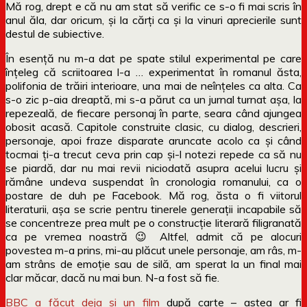
Mă rog, drept e că nu am stat să verific ce s-o fi mai scris în
anul ăla, dar oricum, și la cărți ca și la vinuri aprecierile sunt
destul de subiective.
În esență nu m-a dat pe spate stilul experimental pe care
înțeleg că scriitoarea l-a … experimentat în romanul ăsta,
polifonia de trăiri interioare, una mai de neînțeles ca alta. Ca
s-o zic p-aia dreaptă, mi s-a părut ca un jurnal turnat așa, la
repezeală, de fiecare personaj în parte, seara când ajungea
obosit acasă. Capitole construite clasic, cu dialog, descrieri,
personaje, apoi fraze disparate aruncate acolo ca și când
tocmai ți-a trecut ceva prin cap și-l notezi repede ca să nu
se piardă, dar nu mai revii niciodată asupra acelui lucru și
rămâne undeva suspendat în cronologia romanului, ca o
postare de duh pe Facebook. Mă rog, ăsta o fi viitorul
literaturii, așa se scrie pentru tinerele generații incapabile să
se concentreze prea mult pe o construcție literară filigranată
ca pe vremea noastră 😉 Altfel, admit că pe alocuri
povestea m-a prins, mi-au plăcut unele personaje, am râs, m-
am strâns de emoție sau de silă, am sperat la un final mai
clar măcar, dacă nu mai bun. N-a fost să fie.
BBC a făcut deja și un film
după carte – astea ar fi