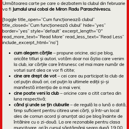
Următoarea carte pe care o dezbatem la clubul din februarie
va fi
Jurnalul unui cobai de Miron Radu Paraschivescu.
[toggle title_open=”Cum funcționează clubul”
title_closed=”Cum funcționează clubul” hide=”yes”
border=”yes” style=”default” excerpt_length=”0″
read_more_text=”Read More” read_less_text=”Read Less”
include_excerpt_html=”no”]
cum alegem cărțile
– propune oricine, aici pe blog,
oricâte titluri și autori, votăm doar noi ăștia care venim
la club, iar cărțile care întrunesc cel mai mare număr de
voturi sunt alea ce vor fi citite;
cine are drept de vot
– cei care au participat la club de
cel puțin două ori, cel puțin la ultimele ediții și-și
manifestă intenția de a mai veni;
cine poate veni la club
– oricine care a citit cartea din
luna respectivă;
când și unde se țin cluburile
– de regulă la o lună o dată,
timp suficient pentru citirea unei cărți, și într-un local
ales de comun acord și anunțat aici pe blog înainte de
întâlnire cu o zi-două. La ore rezonabile pentru clasa
muncitoare, ori în cursul săptămânii seara după 19.00,