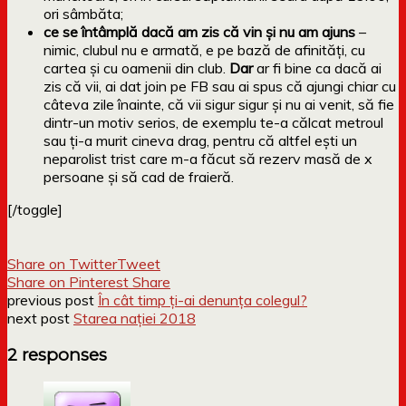
ori sâmbăta;
ce se întâmplă dacă am zis că vin și nu am ajuns
–
nimic, clubul nu e armată, e pe bază de afinități, cu
cartea și cu oamenii din club.
Dar
ar fi bine ca dacă ai
zis că vii, ai dat join pe FB sau ai spus că ajungi chiar cu
câteva zile înainte, că vii sigur sigur și nu ai venit, să fie
dintr-un motiv serios, de exemplu te-a călcat metroul
sau ți-a murit cineva drag, pentru că altfel ești un
neparolist trist care m-a făcut să rezerv masă de x
persoane și să cad de fraieră.
[/toggle]
Share on Twitter
Tweet
Share on Pinterest
Share
previous post
În cât timp ți-ai denunța colegul?
next post
Starea nației 2018
2 responses