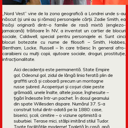
„Nord Vest” vine de la zona geografică a Londrei unde s-au
născut (și unii au și rămas) personajele cărții. Zadie Smith, ea
însăși originară dintr-o familie de rasă mixtă (englezo-
jamaicană) trăitoare în NV, a inventat un cartier de blocuri
sociale, Caldwell, special pentru personajele ei. Sunt cinci
blocuri botezate cu nume de filosofi – Smith, Hobbes,
Bentham, Locke, Russell – în care trăiesc în general afro-
caraibieni cu mulți copii, ajutoare sociale, droguri, prostituție,
infracționalitate.
Aici decadenţa este permanentă. State Empire
gol, Odeonul gol, zidul de lângă linia ferată plin de
graffiti urcă şi coboară precum un montagne
russe şubred. Acoperişuri şi coşuri claie peste
grămadă, unele înalte, altele joase, înghesuite –
ţigări îndesate într-un pachet. În dosul geamului
din spate Willesden dispare. Numărul 37. S-a
construit totul dintr-odată pe la 1880: case,
biserici, şcoli, cimitire – o viziune optimistă a
suburbiei. Terase mici, stâlpi imitând stilul Tudor.
Toate facilităţile moderne! Toaletă în casă, apă