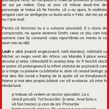
de azi pe mâine. Deși ai zice că măcar două-trei din
personaje ar trebui să fie fericite, că s-au ajuns, în realitate
singurul care se amăgește cu iluzia asta e Felix, dar nici pe el
nu-l ține mult.
Pentru că
fericirea nu e o valoare absolută. E o stare de
comparație
, ne spune doamna Smith, ceea ce știu cam toți
oamenii care își consumă viața raportându-se mereu la ce
spun sau au alții.
Leah
e albă (mamă englezoaică, tată irlandez), măritată cu
Michel, un negru venit din Africa, via Marsilia, îi place sexul,
alcoolul și iarba, câteodată în același timp. Ar fi fericită dacă
ar putea să prelungească la infinit statutul de puștoaică care
și-o trage cu pasiune cu bărbatul ei, doar că ceasul biologic și
mai ales ăla social o împing de la spate să se înmulțească.
Mama și mai ales propriu bărbat vor să evolueze, să intre în
rândul lumii.
şi trebuie să vedem un doctor specialist. La o
clinică privată. Tot încercăm. Şi nimic. Anul ăsta o
să faci treizeci şi cinci de ani. Pronunţie
franţuzească: nimique. Pe vremuri aveau aceeaşi