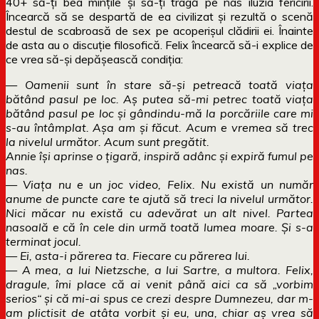
40+ să-ți bea mințile și să-ți tragă pe nas iluzia fericirii.
Încearcă să se despartă de ea civilizat și rezultă o scenă
destul de scabroasă de sex pe acoperișul clădirii ei. Înainte
de asta au o discuție filosofică. Felix încearcă să-i explice de
ce vrea să-și depășească condiția:
— Oamenii sunt în stare să-şi petreacă toată viaţa
bătând pasul pe loc. Aş putea să-mi petrec toată viaţa
bătând pasul pe loc şi gândindu-mă la porcăriile care mi
s-au întâmplat. Aşa am şi făcut. Acum e vremea să trec
la nivelul următor. Acum sunt pregătit.
Annie îşi aprinse o ţigară, inspiră adânc şi expiră fumul pe
nas.
— Viaţa nu e un joc video, Felix. Nu există un număr
anume de puncte care te ajută să treci la nivelul următor.
Nici măcar nu există cu adevărat un alt nivel. Partea
nasoală e că în cele din urmă toată lumea moare. Şi s-a
terminat jocul.
— Ei, asta-i părerea ta. Fiecare cu părerea lui.
— A mea, a lui Nietzsche, a lui Sartre, a multora. Felix,
dragule, îmi place că ai venit până aici ca să „vorbim
serios“ şi că mi-ai spus ce crezi despre Dumnezeu, dar m-
am plictisit de atâta vorbit şi eu, una, chiar aş vrea să