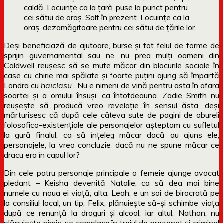
caldă. Locuinţe ca la ţară, puse la punct pentru
cei sătui de oraş. Salt în prezent. Locuinţe ca la
oraş, dezamăgitoare pentru cei sătui de ţările lor.
Deși beneficiază de ajutoare, burse și tot felul de forme de
sprijin guvernamental sau ne, nu prea mulți oameni din
Caldwell reușesc să se mute măcar din blocurile sociale în
case cu chirie mai spălate și foarte puțini ajung să împartă
Londra cu
haiclasu’
. Nu e nimeni de vină pentru asta în afara
soartei și a omului însuși, ca întotdeauna. Zadie Smith nu
reușește să producă vreo revelație în sensul ăsta, deși
mărturisesc că după cele câteva sute de pagini de abureli
folosofico-existențiale ale personajelor așteptam cu sufletul
la gură finalul, ca să înțeleg măcar dacă au ajuns ele,
personajele, la vreo concluzie, dacă nu ne spune măcar ce
dracu era în capul lor?
Din cele patru personaje principale o femeie ajunge avocat
pledant – Keisha devenită Natalie, ca să dea mai bine
numele cu noua ei viață; alta, Leah, e un soi de birocrată pe
la consiliul local; un tip, Felix, plănuiește să-și schimbe viața
după ce renunță la droguri și alcool, iar altul, Nathan, nu
plănuiește nimic, se complace în traiul de proxenet și criminal