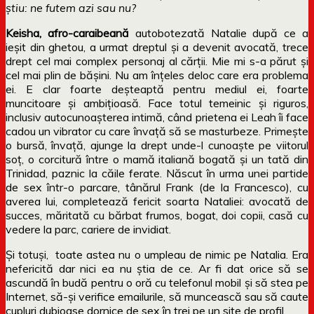
ştiu: ne futem azi sau nu?
Keisha, afro-caraibeană
autobotezată Natalie după ce a
ieșit din ghetou, a urmat dreptul și a devenit avocată, trece
drept cel mai complex personaj al cărții. Mie mi s-a părut și
cel mai plin de bășini. Nu am înțeles deloc care era problema
ei. E clar foarte deșteaptă pentru mediul ei, foarte
muncitoare și ambițioasă. Face totul temeinic și riguros,
inclusiv autocunoașterea intimă, când prietena ei Leah îi face
cadou un vibrator cu care învață să se masturbeze. Primește
o bursă, învață, ajunge la drept unde-l cunoaște pe viitorul
soț, o corcitură între o mamă italiană bogată și un tată din
Trinidad, paznic la căile ferate. Născut în urma unei partide
de sex într-o parcare, tânărul Frank (de la Francesco), cu
averea lui, completează fericit soarta Nataliei: avocată de
succes, măritată cu bărbat frumos, bogat, doi copii, casă cu
vedere la parc, cariere de invidiat.
Și totuși, toate astea nu o umpleau de nimic pe Natalia. Era
nefericită dar nici ea nu știa de ce. Ar fi dat orice să se
ascundă în budă pentru o oră cu telefonul mobil și să stea pe
Internet, să-și verifice emailurile, să muncească sau să caute
cupluri dubioase dornice de sex în trei pe un site de profil.