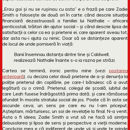
„
Erau goi și nu se rușinau cu asta
” e o frază pe care Zadie
Smith o folosește de două ori în carte: când descrie situația
financiară dezastruoasă a familiei lui Nathalie – africani
penticostali, trăitori din ajutor social – și când descrie lipsa de
satisfacții a celor ca ea și prietenii ei, care aparent aveau tot,
dar asta nu-i ajuta cu nimic. Doar să se distanțeze aparent
de locul de unde porniseră în viață:
Banii însemnau distanța dintre tine și Caldwell,
realizează Nathalie înainte s-o ia razna pe străzi.
Cartea se termină, ironic pentru mine (vezi
postarea
anterioară
), cu decizia celor două prietene de a-și denunța la
poliție prietenul din copilărie, pe care-l bănuiesc că a avut
legătură cu o crimă. Prietenul, colegul de școală, iubitul de
care Leah fusese îndrăgostită prima dată, și care rămăsese
afundat în mocirla stratului social de jos. Poate că în asta se
ascunde ceva, un sens pe care eu nu l-am priceput.
Așteptam, mărturisesc, un soi de revelație la final. N-a venit.
Asta o fi ideea, Zadie Smith a vrut să ne facă să simțim
debusolarea și lipsa de sens și perspective a vieții moderne.
Concluzia mea e că indiferent de unde vii și unde te prinde