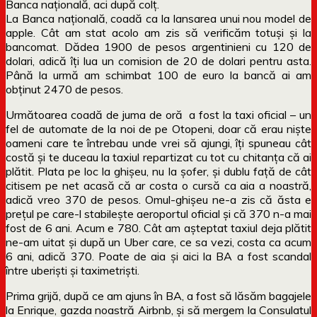
Banca națională, aci după colț.
La Banca națională, coadă ca la lansarea unui nou model de
apple. Cât am stat acolo am zis să verificăm totuși și la
bancomat. Dădea 1900 de pesos argentinieni cu 120 de
dolari, adică îți lua un comision de 20 de dolari pentru asta.
Până la urmă am schimbat 100 de euro la bancă ai am
obținut 2470 de pesos.
Următoarea coadă de juma de oră a fost la taxi oficial – un
fel de automate de la noi de pe Otopeni, doar că erau niște
oameni care te întrebau unde vrei să ajungi, îți spuneau cât
costă și te duceau la taxiul repartizat cu tot cu chitanța că ai
plătit. Plata pe loc la ghișeu, nu la șofer, și dublu față de cât
citisem pe net acasă că ar costa o cursă ca aia a noastră,
adică vreo 370 de pesos. Omul-ghișeu ne-a zis că ăsta e
prețul pe care-l stabilește aeroportul oficial și că 370 n-a mai
fost de 6 ani. Acum e 780. Cât am așteptat taxiul deja plătit
ne-am uitat și după un Uber care, ce sa vezi, costa ca acum
6 ani, adică 370. Poate de aia și aici la BA a fost scandal
între uberiști și taximetriști.
Prima grijă, după ce am ajuns în BA, a fost să lăsăm bagajele
la Enrique, gazda noastră Airbnb, și să mergem la Consulatul