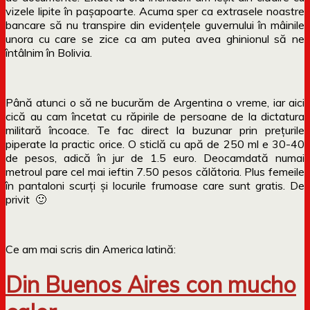
vizele lipite în pașapoarte. Acuma sper ca extrasele noastre
bancare să nu transpire din evidențele guvernului în mâinile
unora cu care se zice ca am putea avea ghinionul să ne
întâlnim în Bolivia.
Până atunci o să ne bucurăm de Argentina o vreme, iar aici
cică au cam încetat cu răpirile de persoane de la dictatura
militară încoace. Te fac direct la buzunar prin prețurile
piperate la practic orice. O sticlă cu apă de 250 ml e 30-40
de pesos, adică în jur de 1.5 euro. Deocamdată numai
metroul pare cel mai ieftin 7.50 pesos călătoria. Plus femeile
în pantaloni scurți și locurile frumoase care sunt gratis. De
privit 🙂
Ce am mai scris din America latină:
Din Buenos Aires con mucho