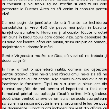
la consulat și va trebui să ne stricăm și altă zi din cele
petrecute la Buenos Aires ca să venim la consulat pentru
viză.
Cu mai puțin de jumătate de oră înainte se închiderea
consulatului, și vreo 450 de pesos mai puțin în buzunar
(prețul consumației la Havanna și al copiilor făcute la acte)
am ajuns în biroul tipului care dădea vize. Spre deosebire de
cu două ore înainte, când era pustiu, acum era plin de oameni,
majoritatea cu dosare în mâini.
Santa Virgensita madre de Dios
, să vezi că ne trebuia și
dosar cu șină!
În fine, a fost o sperietură inutilă, oamenii ăia așteptau
pentru altceva, când ne-a venit rândul omul ne-a zis să ne
așezăm și ne-a luat actele. Așa emoții n-am mai avut de la
înscrierea la facultate. Tipul nu s-a uitat la niciun act din
teancul pregătit de noi, pentru el important a fost doar
formularul printat cu aplicația făcută online. Mă gândesc
dacă chiar verifică cineva ce am scris noi acolo sau puteam
să scriem și niscai măscări în ele și programul le lua pe post
de documente. Exact la ora închiderii am ieșit din clădire cu