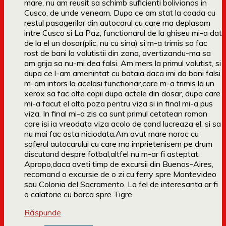
mare, nu am reusit sa schimb suficienti bolivianos in
Cusco, de unde veneam. Dupa ce am stat la coada cu
restul pasagerilor din autocarul cu care ma deplasam
intre Cusco si La Paz, functionarul de la ghiseu mi-a dat
de la el un dosar(plic, nu cu sina) si m-a trimis sa fac
rost de bani la valutistii din zona, avertizandu-ma sa
am grija sa nu-mi dea falsi. Am mers la primul valutist, si
dupa ce l-am amenintat cu bataia daca imi da bani falsi
m-am intors la acelasi functionar,care m-a trimis la un
xerox sa fac alte copii dupa actele din dosar, dupa care
mi-a facut el alta poza pentru viza si in final mi-a pus
viza. In final mi-a zis ca sunt primul cetatean roman
care isi ia vreodata viza acolo de cand lucreaza el, si sa
nu mai fac asta niciodata.Am avut mare noroc cu
soferul autocarului cu care ma imprietenisem pe drum
discutand despre fotbal,altfel nu m-ar fi asteptat.
Apropo,daca aveti timp de excursii din Buenos-Aires,
recomand o excursie de o zi cu ferry spre Montevideo
sau Colonia del Sacramento. La fel de interesanta ar fi
o calatorie cu barca spre Tigre.
Răspunde