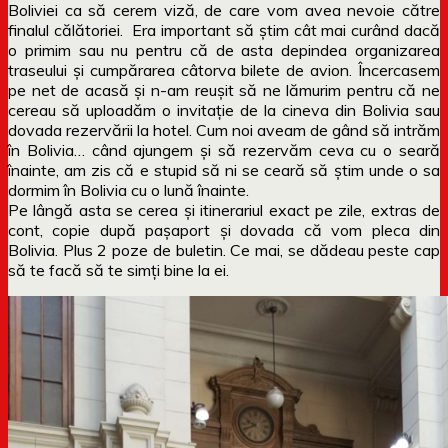
Boliviei ca să cerem viză, de care vom avea nevoie către
finalul călătoriei. Era important să știm cât mai curând dacă
o primim sau nu pentru că de asta depindea organizarea
traseului și cumpărarea câtorva bilete de avion. Încercasem
pe net de acasă și n-am reușit să ne lămurim pentru că ne
cereau să uploadăm o invitație de la cineva din Bolivia sau
dovada rezervării la hotel. Cum noi aveam de gând să intrăm
în Bolivia… când ajungem și să rezervăm ceva cu o seară
înainte, am zis că e stupid să ni se ceară să știm unde o sa
dormim în Bolivia cu o lună înainte.
Pe lângă asta se cerea și itinerariul exact pe zile, extras de
cont, copie după pașaport și dovada că vom pleca din
Bolivia. Plus 2 poze de buletin. Ce mai, se dădeau peste cap
să te facă să te simți bine la ei.