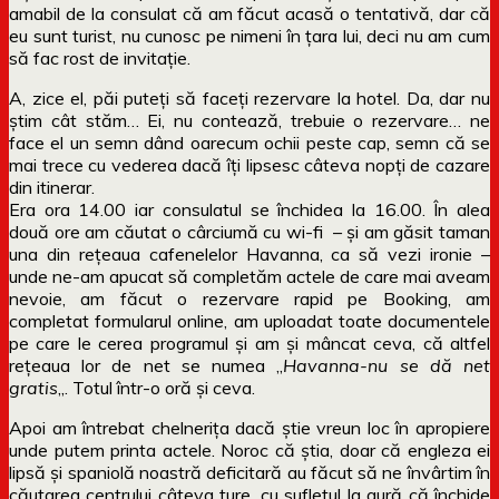
amabil de la consulat că am făcut acasă o tentativă, dar că
eu sunt turist, nu cunosc pe nimeni în țara lui, deci nu am cum
să fac rost de invitație.
A, zice el, păi puteți să faceți rezervare la hotel. Da, dar nu
știm cât stăm… Ei, nu contează, trebuie o rezervare… ne
face el un semn dând oarecum ochii peste cap, semn că se
mai trece cu vederea dacă îți lipsesc câteva nopți de cazare
din itinerar.
Era ora 14.00 iar consulatul se închidea la 16.00. În alea
două ore am căutat o cârciumă cu wi-fi – și am găsit taman
una din rețeaua cafenelelor Havanna, ca să vezi ironie –
unde ne-am apucat să completăm actele de care mai aveam
nevoie, am făcut o rezervare rapid pe Booking, am
completat formularul online, am uploadat toate documentele
pe care le cerea programul și am și mâncat ceva, că altfel
rețeaua lor de net se numea „
Havanna-nu se dă net
gratis
„. Totul într-o oră și ceva.
Apoi am întrebat chelnerița dacă știe vreun loc în apropiere
unde putem printa actele. Noroc că știa, doar că engleza ei
lipsă și spaniolă noastră deficitară au făcut să ne învârtim în
căutarea centrului câteva ture, cu sufletul la gură că închide