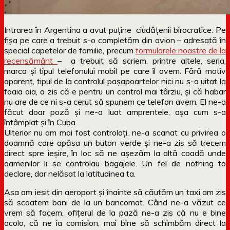
Intrarea în Argentina a avut puține ciudățenii birocratice. Pe
fișa pe care a trebuit s-o completăm din avion – adresată în
special capetelor de familie, precum
formularele noastre de la
recensământ
– a trebuit să scriem, printre altele, seria,
marca și tipul telefonului mobil pe care îl avem. Fără motiv
aparent, tipul de la controlul pașapoartelor nici nu s-a uitat la
foaia aia, a zis că e pentru un control mai târziu, și că habar
nu are de ce ni s-a cerut să spunem ce telefon avem. El ne-a
făcut doar poză și ne-a luat amprentele, așa cum s-a
întâmplat și în Cuba.
Ulterior nu am mai fost controlați, ne-a scanat cu privirea o
doamnă care apăsa un buton verde și ne-a zis să trecem
direct spre ieșire, în loc să ne așezăm la altă coadă unde
oamenilor li se controlau bagajele. Un fel de nothing to
declare, dar nelăsat la latitudinea ta.
Asa am iesit din aeroport și înainte să căutăm un taxi am zis
să scoatem bani de la un bancomat. Când ne-a văzut ce
vrem să facem, ofițerul de la pază ne-a zis că nu e bine
acolo, că ne ia comision, mai bine să schimbăm direct la