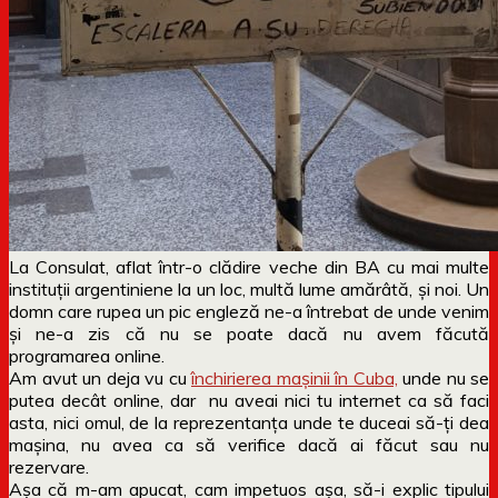
La Consulat, aflat într-o clădire veche din BA cu mai multe
instituții argentiniene la un loc, multă lume amărâtă, și noi. Un
domn care rupea un pic engleză ne-a întrebat de unde venim
și ne-a zis că nu se poate dacă nu avem făcută
programarea online.
Am avut un deja vu cu
închirierea mașinii în Cuba,
unde nu se
putea decât online, dar nu aveai nici tu internet ca să faci
asta, nici omul, de la reprezentanța unde te duceai să-ți dea
mașina, nu avea ca să verifice dacă ai făcut sau nu
rezervare.
Așa că m-am apucat, cam impetuos așa, să-i explic tipului