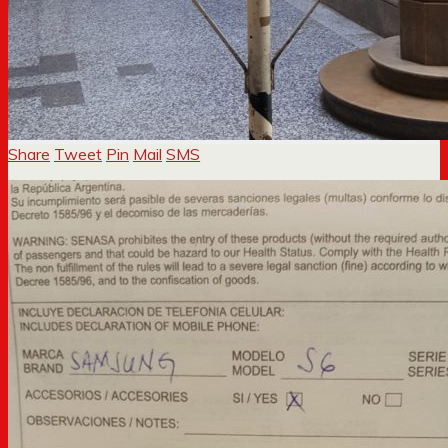
Share
Tweet
Pin
Mail
SMS