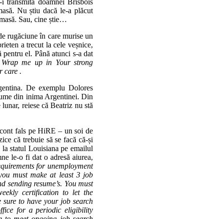
ă-i transmită doamnei Brisbois
masă. Nu știu dacă le-a plăcut
 masă. Sau, cine știe…
de rugăciune în care murise un
ieten a trecut la cele veșnice,
 pentru el. Până atunci s-a dat
 Wrap me up in Your strong
 care .
Argentina. De exemplu Dolores
nume din inima Argentinei. Din
 lunar, reiese că Beatriz nu stă
 cont fals pe HiRE – un soi de
ce că trebuie să se facă că-și
 la statul Louisiana pe emailul
e le-o fi dat o adresă aiurea,
Requirements for unemployment
 you must make at least 3 job
and sending resume’s. You must
ekly certification to let the
e sure to have your job search
ce for a periodic eligibility
ve to meet ongoing job search