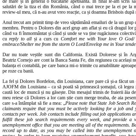
de mare și în general o bucătărie apetisantă. În final le-am scris s
salutări de la tiza ei din România, când o mai trece pe la ei pe la 
review-ul meu, că n-au avut vreo reacție, ca și doamna Brisbois după
Anul trecut am primit timp de vreo săptămână emailuri de la un grup 
membru. Pentru o Dolores din acel grup am aflat și eu că dragul lor pr
când va fi înmormântat și când și unde se va ține rugăciunea colectivă
cu
reply to all
și a curs cu
Comfort me with Your love O God/
embrace/Shelter me from the storm O Lord/Envelop me in Your tender
Dar nu toate veștile sunt din California. Există Dolorese și în 
Beatriz Cornejo are cont la Banca Santa Fe, din regiunea cu același 
balanța ei contabilă, pe care banca mi-o trimite cu amabilitate aproape
pe roze cu banii.
La fel și Dolores Bordelon, din Louisiana, care pare că și-a făcut un
AJOFM din Louisiana – ca să poată să primească șomajul, că legea zi
caută loc de muncă și nu găsește. Din mesajul trimis de fraierii ăia de
meu reiese că Dolores a lor cam știe cum merge treaba, de aia pesemn
care s-a întâmplat să fie a mea: „
Please note that State Job Search 
claimants require that you must be actively looking for a job and
contacts per week. Job contacts include filling out job applications 
fulfill these job search requirements every week, and provide a we
unemployment office that you are meeting all of the requirements. B
record up to date, as you may be called into the unemployment offi
review. In order to keep receiving unemployment benefits, you ha