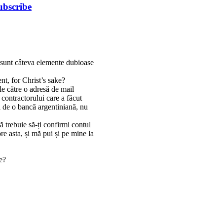
ubscribe
, sunt câteva elemente dubioase
t, for Christ’s sake?
e către o adresă de mail
 contractorului care a făcut
i de o bancă argentiniană, nu
 trebuie să-ți confirmi contul
e asta, și mă pui și pe mine la
e?