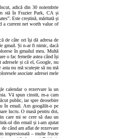
ăscut, adică din 30 noiembrie
m stă în Frazier Park, CA și
tes”. Este creștină, măritată și
d a current net worth value of
ă de câte ori își dă adresa de
 gmail. Și n-ar fi nimic, dacă
dolorese în gmailul meu. Multă
re o fac femeile astea când își
it adresele și că el, Google, nu
dar asta nu mă scutește să nu mă
oloresele asociate adresei mele
le calendar o rezervare la un
nia
. Vă spun cinstit, m-a cam
făcut public, iar spre deosebire
, nu în email. Am googălit-o pe
mare lucru.
O masă pentru doi,
rin care mi se cere să dau un
ink-ul din email și i-am ajutat
că de când am aflat de rezervare
em impresionată – multe fructe