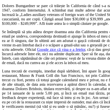
Dolores Bumgardner se pare că trăiește în California de când s-a n
1947, conform Internetului. A schimbat mai multe adrese dar acu
lucrează la „Ladies auxiliary veterans of foreign wars of the United Sta
caucaziană, nu are copii. Câștigă anual între $30,000 și $39,999 „an
$100,000 – $249,999”. Afli toate astea la o simplă căutare pe google.
Se întâmplă să știu atâtea despre doamna asta din California pentru c
email pe undeva, corespondența destinată ei ajunge în inbox-ul meu de
ea ar fi singura, dar în ultimii ani am adunat o gașcă colorată de 
vreme m-am întrebat dacă e o scăpare a gmail-ului sau o greșeală pe ca
scriu adresele. Oficial
Google zice că vina e a fetelor
, că-și dau greș
încurcă adresele între ele, nici nu admite duplicate. Sper să fie așa, 
întreb, cam săptămânal de câte ori primesc vești de la vreuna dintre d
de email, dacă nu cumva au și ele acces la inbox-ul meu.
Luna trecută de exemplu, imediat după sărbători, îmi apare în goog
restaurant,
Musso & Frank Grill din San Francisco, tot prin Califor
trecut cu fiori, pentru că totuși google calendarul meu e privat, nu e 
de alte situații, de data asta rezervarea a apărut direct în calendar
doamna Dolores Brisbois, titulara rezervării, și despre ea n-am aflat 
pe 14 ianuarie de la orele 5.00 pm, și încă un email mai târziu, p
feedback despre experiență, mă face să intru și eu în joc. Am urmat l
eu pe cei de la restaurant cu niște impresii de outsider, mai ales că în
le verificasem meniul (să văd și eu unde o să mănânc, nu?) și fuses