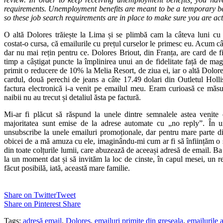
requirements. Unemployment benefits are meant to be a temporary ben
so these job search requirements are in place to make sure you are act
O altă Dolores trăiește la Lima și se plimbă cam la câteva luni cu
costat-o cursa, că emailurile cu prețul curselor le primesc eu. Acum câ
dar nu mai rețin pentru ce. Dolores Briout, din Franța, are card de fi
timp a câștigat puncte la împlinirea unui an de fidelitate față de ma
primit o reducere de 10% la Melia Resort, de ziua ei, iar o altă Dolore
cardul, două perechi de jeans a câte 17.49 dolari din Outletul Holli
factura electronică i-a venit pe emailul meu. Eram curioasă ce măsu
naibii nu au trecut și detaliul ăsta pe factură.
Mi-ar fi plăcut să răspund la unele dintre semnalele astea venite 
majoritatea sunt emise de la adrese automate cu „no reply”. În u
unsubscribe la unele emailuri promoționale, dar pentru mare parte di
obicei de a mă amuza cu ele, imaginându-mi cum ar fi să înființăm o s
din toate colțurile lumii, care abuzează de aceeași adresă de email. 
la un moment dat și să invităm la loc de cinste, în capul mesei, un r
făcut posibilă, iată, această mare familie.
Share on Twitter
Tweet
Share on Pinterest
Share
Tags:
adresă email
,
Dolores
,
emailuri primite din greseala
,
emailurile 