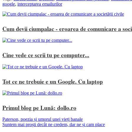
google
,
interceptarea emailurilor
Cum devii ciumpalac - eroarea de comunicare a societ
Cine vede ce scrii tu pe computer...
Tot ce ne trebuie e un Google. Cu laptop
Primul blog pe Lună: dollo.ro
Paterson, poezia și umorul unei vieți banale
Suntem mai proști decât ne credem, dar ne și cam place