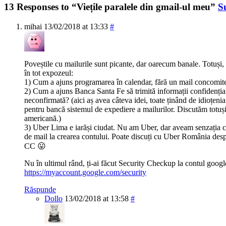
13 Responses to “Viețile paralele din gmail-ul meu”
S
mihai
13/02/2018 at 13:33
#
Poveștile cu mailurile sunt picante, dar oarecum banale. Totuși
în tot expozeul:
1) Cum a ajuns programarea în calendar, fără un mail concomiten
2) Cum a ajuns Banca Santa Fe să trimită informații confidențial
neconfirmată? (aici aș avea câteva idei, toate ținând de idioțenia
pentru bancă sistemul de expediere a mailurilor. Discutăm totuș
americană.)
3) Uber Lima e iarăși ciudat. Nu am Uber, dar aveam senzația că
de mail la crearea contului. Poate discuți cu Uber România despr
CC 😛
Nu în ultimul rând, ți-ai făcut Security Checkup la contul googl
https://myaccount.google.com/security
Răspunde
Dollo
13/02/2018 at 13:58
#