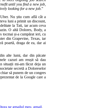
efit until you find a new job,
ively looking for a new job.
”
 Uber. Nu știu cum află cât a
teva luni a primit un discount,
delitate la Tati, iar acum ceva
gazin. O altă Dolores, Body, a
s tocmai și-a cumpărat ieri, cu
ster din Grapevine, Texas, iar
ră poartă, draga de ea, dar ai
din alte lumi, dar din păcate
nele cazuri am reușit să dau
n situații mi-am făcut deja un
ocietate secretă a Doloreselor
Ba chiar să punem de un congres
eprezentat de la Google care a
altora pe gmailul meu
,
gmail
,