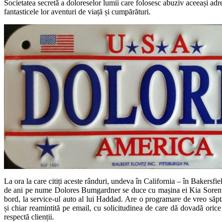
Societatea secretă a doloreselor lumii care folosesc abuziv aceeași adre
fantasticele lor aventuri de viață și cumpărături.
La ora la care citiți aceste rânduri, undeva în California – în Bakersf
de ani pe nume Dolores Bumgardner se duce cu mașina ei Kia Sorent
bord, la service-ul auto al lui Haddad. Are o programare de vreo săpt
și chiar reamintită pe email, cu solicitudinea de care dă dovadă orice
respectă clienții.