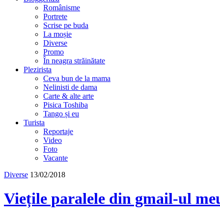
Românisme
Portrete
Scrise pe buda
La moșie
Diverse
Promo
În neagra străinătate
Plezirista
Ceva bun de la mama
Nelinisti de dama
Carte & alte arte
Pisica Toshiba
Tango și eu
Turista
Reportaje
Video
Foto
Vacante
Diverse
13/02/2018
Viețile paralele din gmail-ul me