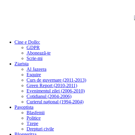
Cine e Dollo:
GDPR
Abonează-te
Scrie-mi
Ziarista
Al Jazeera
Esquire
Curs de guvernare (2011-2013)
Green Report (2010-2011)
Evenimentul zilei (2006-2010)
Cotidianul (2004-2006)
Curierul național (1994-2004)
Pașoptista
Blasfemii
Politice
Tzepe
Drepturi civile
Bloggeritza