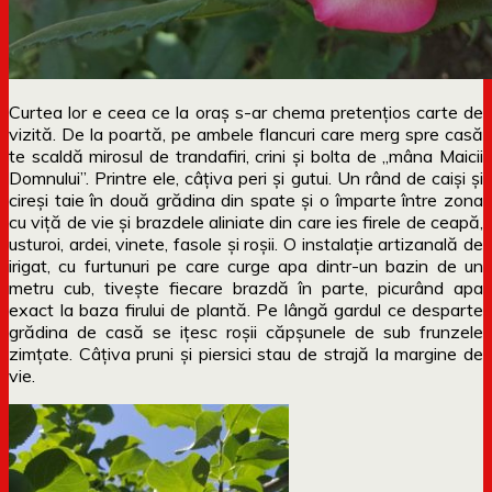
Curtea lor e ceea ce la oraș s-ar chema pretențios carte de
vizită. De la poartă, pe ambele flancuri care merg spre casă
te scaldă mirosul de trandafiri, crini și bolta de „mâna Maicii
Domnului”. Printre ele, câțiva peri și gutui. Un rând de caiși și
cireși taie în două grădina din spate și o împarte între zona
cu viță de vie și brazdele aliniate din care ies firele de ceapă,
usturoi, ardei, vinete, fasole și roșii. O instalație artizanală de
irigat, cu furtunuri pe care curge apa dintr-un bazin de un
metru cub, tivește fiecare brazdă în parte, picurând apa
exact la baza firului de plantă. Pe lângă gardul ce desparte
grădina de casă se ițesc roșii căpșunele de sub frunzele
zimțate. Câțiva pruni și piersici stau de strajă la margine de
vie.