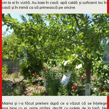
vin la ei în vizită. Au baie în casă, apă caldă și suficient loc în
casă și în inimă ca să primească pe oricine.
Mama și i-a făcut prieteni după ce a văzut că se înțelege
mai bine cu ei, niște străini, decât cu rudele de la țară. Ne