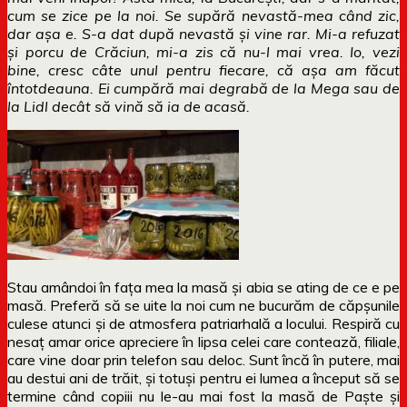
cum se zice pe la noi. Se supără nevastă-mea când zic,
dar așa e. S-a dat după nevastă și vine rar. Mi-a refuzat
și porcu de Crăciun, mi-a zis că nu-l mai vrea. Io, vezi
bine, cresc câte unul pentru fiecare, că așa am făcut
întotdeauna. Ei cumpără mai degrabă de la Mega sau de
la Lidl decât să vină să ia de acasă.
Stau amândoi în fața mea la masă și abia se ating de ce e pe
masă. Preferă să se uite la noi cum ne bucurăm de căpșunile
culese atunci și de atmosfera patriarhală a locului. Respiră cu
nesaț amar orice apreciere în lipsa celei care contează, filiale,
care vine doar prin telefon sau deloc. Sunt încă în putere, mai
au destui ani de trăit, și totuși pentru ei lumea a început să se
termine când copiii nu le-au mai fost la masă de Paște și