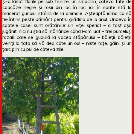
și-a lăsat florile pe sub frunze, un smochin, câteva tufe de
coacăze negre și roșii din loc în loc, iar în spate stă la
macerat gunoiul strâns de la animale. Așteaptă iarna ca să
fie întins peste pământ pentru grădina de la anul. Undeva în
spatele casei sunt orătăniile: un vițel speriat – a fost așa
jugănit, nici nu știa să mănânce când l-am luat – trei purceluși
rozalii care se gudură la vocea stăpânului – băieții, băieții,
veniți la tata să vă dea câte un ou! – niște rațe, găini și un
țarc plin cu pui de câteva zile.