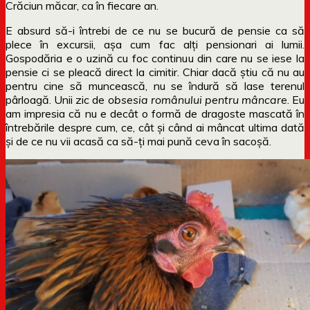
Crăciun măcar, ca în fiecare an.
E absurd să-i întrebi de ce nu se bucură de pensie ca să
plece în excursii, așa cum fac alți pensionari ai lumii.
Gospodăria e o uzină cu foc continuu din care nu se iese la
pensie ci se pleacă direct la cimitir. Chiar dacă știu că nu au
pentru cine să muncească, nu se îndură să lase terenul
pârloagă. Unii zic de
obsesia românului pentru mâncare
. Eu
am impresia că nu e decât o formă de dragoste mascată în
întrebările despre cum, ce, cât și când ai mâncat ultima dată
și de ce nu vii acasă ca să-ți mai pună ceva în sacoșă.