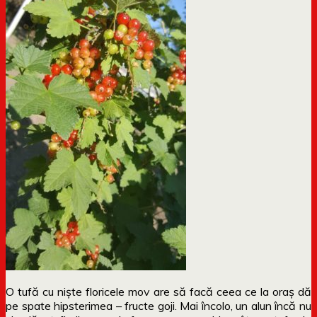
O tufă cu niște floricele mov are să facă ceea ce la oraș dă
pe spate hipsterimea – fructe goji. Mai încolo, un alun încă nu