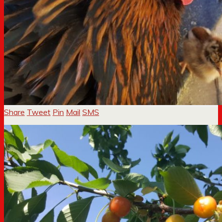
Share
Tweet
Pin
Mail
SMS