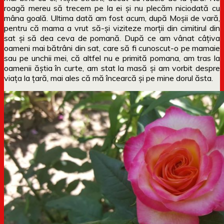
roagă mereu să trecem pe la ei și nu plecăm niciodată cu
mâna goală. Ultima dată am fost acum, după Moșii de vară,
pentru că mama a vrut să-și viziteze morții din cimitirul din
sat și să dea ceva de pomană. După ce am vânat câțiva
oameni mai bătrâni din sat, care să fi cunoscut-o pe mamaie
sau pe unchii mei, că altfel nu e primită pomana, am tras la
oamenii ăștia în curte, am stat la masă și am vorbit despre
viața la țară, mai ales că mă încearcă și pe mine dorul ăsta.