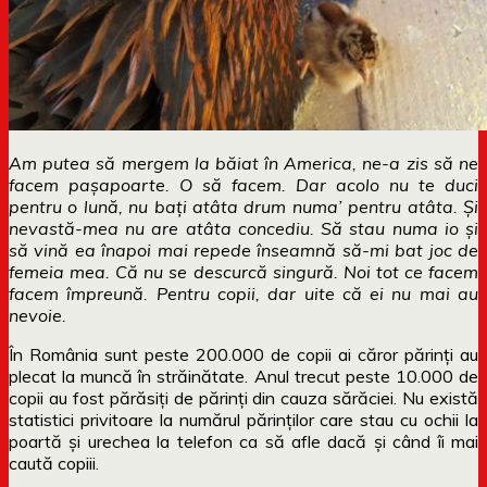
Am putea să mergem la băiat în America, ne-a zis să ne
facem pașapoarte. O să facem. Dar acolo nu te duci
pentru o lună, nu bați atâta drum numa’ pentru atâta. Și
nevastă-mea nu are atâta concediu. Să stau numa io și
să vină ea înapoi mai repede înseamnă să-mi bat joc de
femeia mea. Că nu se descurcă singură. Noi tot ce facem
facem împreună. Pentru copii, dar uite că ei nu mai au
nevoie.
În România sunt peste 200.000 de copii ai căror părinți au
plecat la muncă în străinătate. Anul trecut peste 10.000 de
copii au fost părăsiți de părinți din cauza sărăciei. Nu există
statistici privitoare la numărul părinților care stau cu ochii la
poartă și urechea la telefon ca să afle dacă și când îi mai
caută copiii.