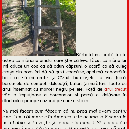
Bărbatul îmi arată toate
astea cu mândria omului care știe că le-a făcut cu mâna lui.
Îmi aduce un coș ca să adun căpșuni, o scară ca să culeg
cireșe din pom, îmi dă să gust coacăze, apoi mă coboară în
beci ca să-mi arate și CV-ul: butoiașele cu vin, țuică,
borcanele de compot, dulceață, bulion și murături. Toate au
anul însemnat cu marker negru pe ele. Față de
anul trecut
văd o împuținare a borcanelor și parcă o delăsare în
rânduiala aproape cazonă pe care o știam.
Nu mai facem cum făceam că nu prea mai avem pentru
cine. Fimiu ăl mare e în America, uite acuma la 6 seara la
noi el abia se trezește și se duce la muncă. Știu io dacă o
mai veni înapoi? Ăsta micu, la București, dar s-a măritat,