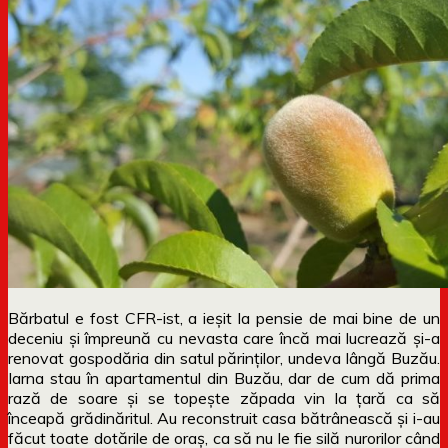
Bărbatul e fost CFR-ist, a ieșit la pensie de mai bine de un
deceniu și împreună cu nevasta care încă mai lucrează și-a
renovat gospodăria din satul părinților, undeva lângă Buzău.
Iarna stau în apartamentul din Buzău, dar de cum dă prima
rază de soare și se topește zăpada vin la țară ca să
înceapă grădinăritul. Au reconstruit casa bătrânească și i-au
făcut toate dotările de oraș, ca să nu le fie silă nurorilor când