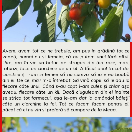
Avem, avem tot ce ne trebuie, am pus în grădină tot ce
vedeți, numai eu și femeia, că nu putem unul fără altul.
Uite, am în vie un butuc de struguri din ăia roze, mari,
rotunzi, face un ciorchine de un kil. A făcut anul trecut doi
ciorchini și i-am zi femeii să nu cumva să ia vreo boabă
din ei. De ce, mă? m-a întrebat. Să vină copiii să le dau la
fiecare câte unul. Când s-au copt i-am cules și chiar așa
aveau, fiecare câte un kil. Dacă ciuguleam din ei înainte
se strica tot farmecul, așa le-am dat la amândoi băieții
câte un ciorchine la fel. Tot ce facem facem pentru ei,
păcat că ei nu vin și preferă să cumpere de la Mega.