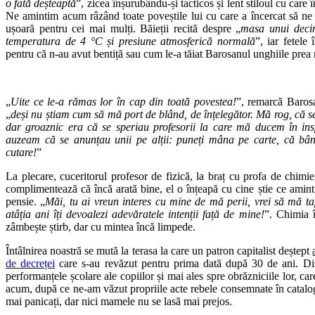
o fată deșteaptă
”, zicea înșurubându-și tacticos și lent stiloul cu care
Ne amintim acum râzând toate poveștile lui cu care a încercat să ne
ușoară pentru cei mai mulți. Băieții recită despre „
masa unui decim
temperatura de 4 °C și presiune atmosferică normală
”, iar fetele
pentru că n-au avut bentiță sau cum le-a tăiat Barosanul unghiile prea 
„
Uite ce le-a rămas lor în cap din toată povestea!
”, remarcă Barosa
„
deși nu știam cum să mă port de blând, de înțelegător. Mă rog, că se
dar groaznic era că se speriau profesorii la care mă ducem în ins
auzeam că se anunțau unii pe alții: puneți mâna pe carte, că bân
cutare!
”
La plecare, cuceritorul profesor de fizică, la braț cu profa de chimie
complimentează că încă arată bine, el o înțeapă cu cine știe ce amintir
pensie. „
Măi, tu ai vreun interes cu mine de mă perii, vrei să mă t
atâția ani îți devoalezi adevăratele intenții față de mine!
”. Chimia î
zâmbește știrb, dar cu mintea încă limpede.
Întâlnirea noastră se mută la terasa la care un patron capitalist deștept
de decreței
care s-au revăzut pentru prima dată după 30 de ani. Disc
performanțele școlare ale copiilor și mai ales spre obrăzniciile lor, c
acum, după ce ne-am văzut propriile acte rebele consemnate în catalog. 
mai panicați, dar nici mamele nu se lasă mai prejos.