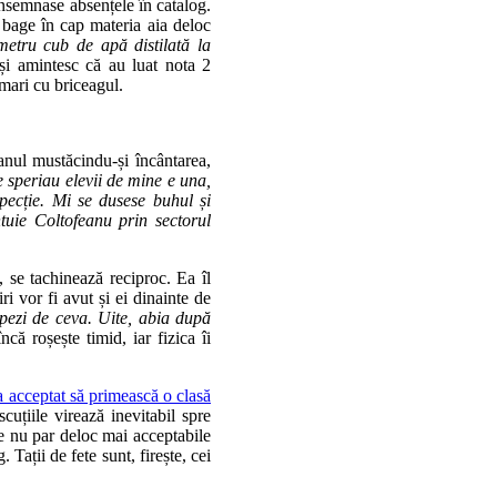
 însemnase absențele în catalog.
 bage în cap materia aia deloc
etru cub de apă distilată la
 își amintesc că au luat nota 2
mari cu briceagul.
nul mustăcindu-și încântarea,
 speriau elevii de mine e una,
pecție. Mi se dusese buhul și
tuie Coltofeanu prin sectorul
, se tachinează reciproc. Ea îl
i vor fi avut și ei dinainte de
apezi de ceva. Uite, abia după
ncă roșește timid, iar fizica îi
a acceptat să primească o clasă
uțiile virează inevitabil spre
are nu par deloc mai acceptabile
Tații de fete sunt, firește, cei