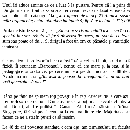
Unul își aduce aminte de ce a luat 5 la purtare. Pentru că l-a prins di
Dirigul n-a mai trăit ca să-și susțină versiunea, dar a lăsat scrise câtev
sau a altuia din catalogul ăla: „
sustragerea de la acț. 23 August; sustr
refuz argumente; chiul, atitudine huliganică; lipsă activitate UTC; ati
Profa de istorie se miră și ea. „
Eu n-am scris niciodată așa ceva în cat
special în care trebuia să facă observațiile astea, nu știu de ce le-a
știm sau poate că da… Și dirigul a fost un om cu păcatele și vanitățile
contează.
Cel mai temut profesor în liceu a fost însă și cel mai iubit, iar el nu a f
fizică. Îi spuneam „Barosanul”, pentru că era mare și la stat, și la
pedagogice și oratorice, pe care nu le-a pierdut nici azi, la 88 de 
Academia militară. „
Am ieșit la pensie din învățământ și m-au lua
lasă generalul să plec!
”.
Rând pe rând ne spunem toți poveștile în fața catedrei de la care azi n
trei profesori de demult. Din clasa noastră puțini au plecat definitiv 
prin Dubai, altul e polițist în Canada. Altul încă trăiește „crăcăn
Singapore, fără să poată renunța la vreuna dintre ele. Majoritatea a
facem ce ne-a stat în puteri ca să reușim.
La 48 de ani povestea standard e cam așa: am terminat/sau nu facult