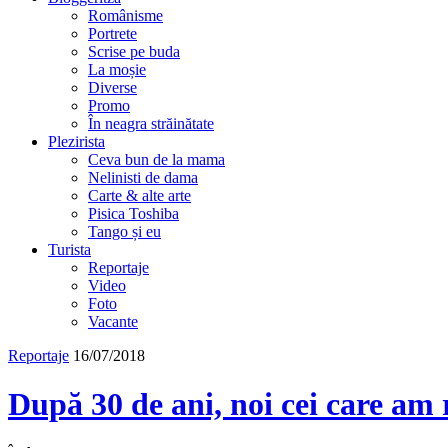
Românisme
Portrete
Scrise pe buda
La moșie
Diverse
Promo
În neagra străinătate
Plezirista
Ceva bun de la mama
Nelinisti de dama
Carte & alte arte
Pisica Toshiba
Tango și eu
Turista
Reportaje
Video
Foto
Vacante
Reportaje
16/07/2018
După 30 de ani, noi cei care am