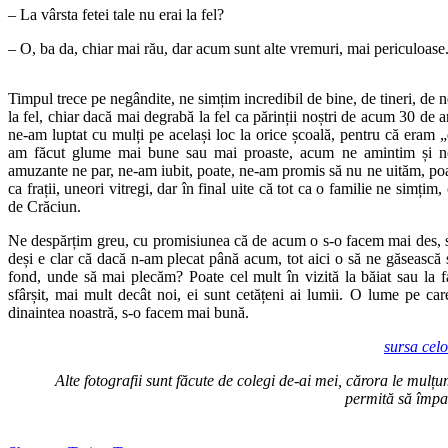
– La vârsta fetei tale nu erai la fel?
– O, ba da, chiar mai rău, dar acum sunt alte vremuri, mai periculoase
Timpul trece pe negândite, ne simțim incredibil de bine, de tineri, de 
la fel, chiar dacă mai degrabă la fel ca părinții noștri de acum 30 de a
ne-am luptat cu mulți pe același loc la orice școală, pentru că eram „
am făcut glume mai bune sau mai proaste, acum ne amintim și noi
amuzante ne par, ne-am iubit, poate, ne-am promis să nu ne uităm, poa
ca frații, uneori vitregi, dar în final uite că tot ca o familie ne simțim, 
de Crăciun.
Ne despărțim greu, cu promisiunea că de acum o s-o facem mai des, să
deși e clar că dacă n-am plecat până acum, tot aici o să ne găsească 
fond, unde să mai plecăm? Poate cel mult în vizită la băiat sau la f
sfârșit, mai mult decât noi, ei sunt cetățeni ai lumii. O lume pe car
dinaintea noastră, s-o facem mai bună.
sursa cel
Alte fotografii sunt făcute de colegi de-ai mei, cărora le mulț
permită să împar