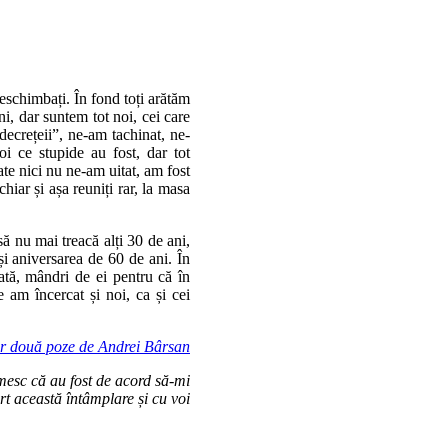
.
neschimbați. În fond toți arătăm
ni, dar suntem tot noi, cei care
decrețeii”, ne-am tachinat, ne-
 ce stupide au fost, dar tot
te nici nu ne-am uitat, am fost
chiar și așa reuniți rar, la masa
 nu mai treacă alți 30 de ani,
și aniversarea de 60 de ani. În
ată, mândri de ei pentru că în
e am încercat și noi, ca și cei
or două poze de Andrei Bârsan
umesc că au fost de acord să-mi
t această întâmplare și cu voi