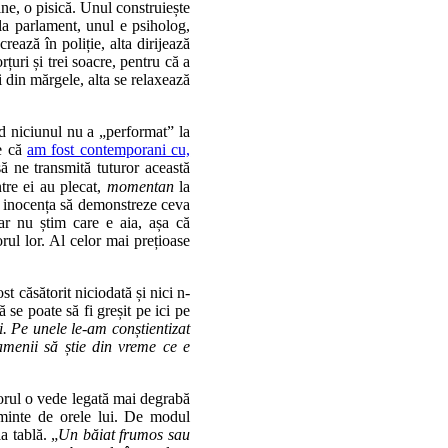
ne, o pisică. Unul construiește
 la parlament, unul e psiholog,
crează în poliție, alta dirijează
țuri și trei soacre, pentru că a
ii din mărgele, alta se relaxează
nd niciunul nu a „performat” la
re că
am fost contemporani cu,
 să ne transmită tuturor această
tre ei au plecat,
momentan
la
au inocența să demonstreze ceva
dar nu știm care e aia, așa că
rul lor. Al celor mai prețioase
t căsătorit niciodată și nici n-
se poate să fi greșit pe ici pe
. Pe unele le-am conștientizat
amenii să știe din vreme ce e
sorul o vede legată mai degrabă
aminte de orele lui. De modul
a tablă. „
Un băiat frumos sau