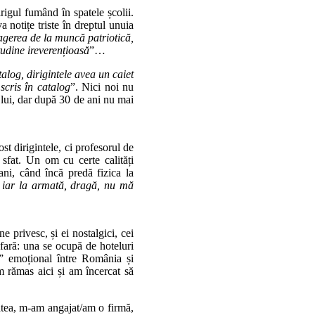
rigul fumând în spatele școlii.
a notițe triste în dreptul unuia
agerea de la muncă patriotică,
tudine ireverențioasă
”…
alog, dirigintele avea un caiet
 scris în catalog
”. Nici noi nu
 lui, dar după 30 de ani nu mai
ost dirigintele, ci profesorul de
 sfat. Un om cu certe calități
ani, când încă predă fizica la
t iar la armată, dragă, nu mă
e privesc, și ei nostalgici, cei
afară: una se ocupă de hoteluri
at” emoțional între România și
m rămas aici și am încercat să
atea, m-am angajat/am o firmă,