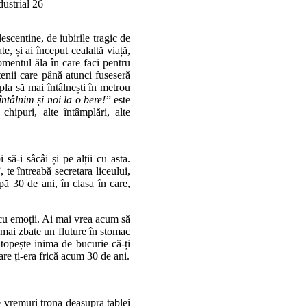
dustrial 26
escentine, de iubirile tragic de
e, și ai început cealaltă viață,
omentul ăla în care faci pentru
etenii care până atunci fuseseră
mpla să mai întâlnești în metrou
ntâlnim și noi la o bere!
” este
hipuri, alte întâmplări, alte
să-i sâcâi și pe alții cu asta.
, te întreabă secretara liceului,
pă 30 de ani, în clasa în care,
, cu emoții. Ai mai vrea acum să
e mai zbate un fluture în stomac
e topește inima de bucurie că-ți
 care ți-era frică acum 30 de ani.
e vremuri trona deasupra tablei