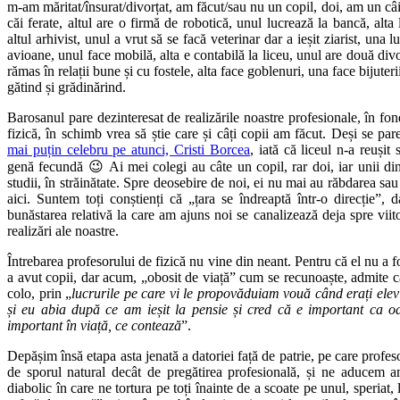
m-am măritat/însurat/divorțat, am făcut/sau nu un copil, doi, am un câi
căi ferate, altul are o firmă de robotică, unul lucrează la bancă, alta
altul arhivist, unul a vrut să se facă veterinar dar a ieșit ziarist, una lu
avioane, unul face mobilă, alta e contabilă la liceu, unul are două divor
rămas în relații bune și cu fostele, alta face goblenuri, una face bijuter
gătind și grădinărind.
Barosanul pare dezinteresat de realizările noastre profesionale, în fo
fizică, în schimb vrea să știe care și câți copii am făcut. Deși se pa
mai puțin celebru pe atunci, Cristi Borcea
, iată că liceul n-a reușit
genă fecundă 😉 Ai mei colegi au câte un copil, rar doi, iar unii din
studii, în străinătate. Spre deosebire de noi, ei nu mai au răbdarea s
aici. Suntem toți conștienți că „țara se îndreaptă într-o direcție”, 
bunăstarea relativă la care am ajuns noi se canalizează deja spre viito
realizări ale noastre.
Întrebarea profesorului de fizică nu vine din neant. Pentru că el nu a fos
a avut copii, dar acum, „obosit de viață” cum se recunoaște, admite că 
colo, prin „
lucrurile pe care vi le propovăduiam vouă când erați elevi
și eu abia după ce am ieșit la pensie și cred că e important ca o
important în viață, ce contează
”.
Depășim însă etapa asta jenată a datoriei față de patrie, pe care profe
de sporul natural decât de pregătirea profesională, și ne aducem 
diabolic în care ne tortura pe toți înainte de a scoate pe unul, speriat, l