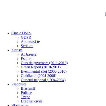
Cine e Dollo:
GDPR
Abonează-te
Scrie-mi
Ziarista
Al Jazeera
Esquire
Curs de guvernare (2011-2013)
Green Report (2010-2011)
Evenimentul zilei (2006-2010)
Cotidianul (2004-2006)
Curierul național (1994-2004)
Pașoptista
Blasfemii
Politice
Tzepe
Drepturi civile
Bloggeritza