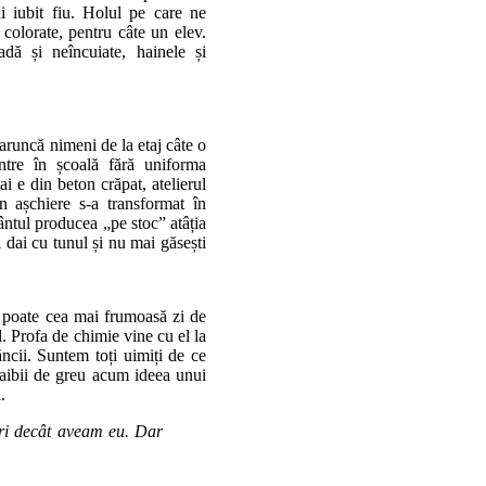
ai iubit fiu. Holul pe care ne
colorate, pentru câte un elev.
dă și neîncuiate, hainele și
aruncă nimeni de la etaj câte o
intre în școală fără uniforma
i e din beton crăpat, atelierul
n așchiere s-a transformat în
ntul producea „pe stoc” atâția
 dai cu tunul și nu mai găsești
d poate cea mai frumoasă zi de
. Profa de chimie vine cu el la
ăncii. Suntem toți uimiți de ce
naibii de greu acum ideea unui
.
ri decât aveam eu. Dar