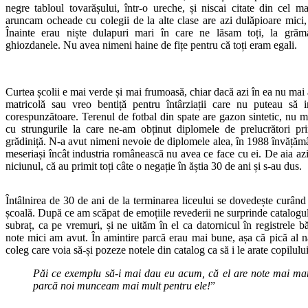
negre tabloul tovarășului, într-o ureche, și niscai citate din cel m
aruncam ocheade cu colegii de la alte clase are azi dulăpioare mici, 
Înainte erau niște dulapuri mari în care ne lăsam toți, la grăma
ghiozdanele. Nu avea nimeni haine de fițe pentru că toți eram egali.
Curtea școlii e mai verde și mai frumoasă, chiar dacă azi în ea nu mai 
matricolă sau vreo bentiță pentru întârziații care nu puteau să 
corespunzătoare. Terenul de fotbal din spate are gazon sintetic, nu ma
cu strungurile la care ne-am obținut diplomele de prelucrători pri
grădiniță. N-a avut nimeni nevoie de diplomele alea, în 1988 învățămâ
meseriași încât industria românească nu avea ce face cu ei. De aia azi
niciunul, că au primit toți câte o negație în ăștia 30 de ani și s-au dus.
Întâlnirea de 30 de ani de la terminarea liceului se dovedește curân
școală. După ce am scăpat de emoțiile revederii ne surprinde catalogul
subraț, ca pe vremuri, și ne uităm în el ca datornicul în registrele b
note mici am avut. În amintire parcă erau mai bune, așa că pică al 
coleg care voia să-și pozeze notele din catalog ca să i le arate copilului
Păi ce exemplu să-i mai dau eu acum, că el are note mai ma
parcă noi munceam mai mult pentru ele!
”