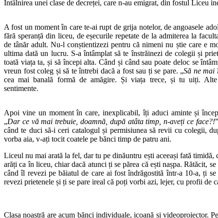
Întâlnirea unei clase de decreței, care n-au emigrat, din fostul Liceu in
A fost un moment în care te-ai rupt de grija notelor, de angoasele adol
fără speranță din liceu, de eșecurile repetate de la admiterea la facultat
de tânăr adult. Nu-l conștientizezi pentru că nimeni nu știe care e m
ultima dată un lucru. S-a întâmplat să te înstrăinezi de colegii și pri
toată viața ta, și să începi alta. Când și când sau poate deloc se întâ
vreun fost coleg și să te întrebi dacă a fost sau ți se pare. „
Să ne mai î
cea mai banală formă de amăgire. Și viața trece, și tu uiți. Alte c
sentimente.
Apoi vine un moment în care, inexplicabil, îți aduci aminte și începi 
„
Dar ce vă mai trebuie, doamnă, după atâta timp, n-aveți ce face?!
”
când te duci să-i ceri catalogul și permisiunea să revii cu colegii, du
vorba aia, v-ați tocit coatele pe bănci timp de patru ani.
Liceul nu mai arată la fel, dar tu pe dinăuntru ești aceeași fată timidă
arăți ca în liceu, chiar dacă atunci ți se părea că ești nașpa. Rătăcit, s
când îl revezi pe băiatul de care ai fost îndrăgostită într-a 10-a, ți s
revezi prietenele și ți se pare ireal că poți vorbi azi, lejer, cu profii de
Clasa noastră are acum bănci individuale, icoană și videoproiector. P