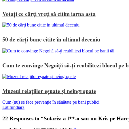
Votați ce cărți vreți să citim iarna asta
50 de cărți bune citite în ultimul deceniu
Cum te convinge Negoiță să-ți reabilitezi blocul pe ba
Muzeul relațiilor eșuate și neîngropate
Cum (nu) se face prevenție în sănătate pe bani publici
Latifundiară
22 Responses to “Solaris: a f**-o sau nu Kris pe Har