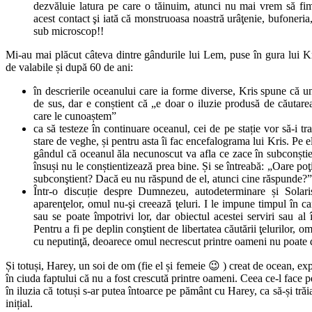
dezvăluie latura pe care o tăinuim, atunci nu mai vrem să fi
acest contact şi iată că monstruoasa noastră urâţenie, bufoneria,
sub microscop!!
Mi-au mai plăcut câteva dintre gândurile lui Lem, puse în gura lui Kri
de valabile și după 60 de ani:
în descrierile oceanului care ia forme diverse, Kris spune că u
de sus, dar e conștient că „e doar o iluzie produsă de căutarea
care le cunoaștem”
ca să testeze în continuare oceanul, cei de pe stație vor să-i t
stare de veghe, și pentru asta îi fac encefalograma lui Kris. Pe el
gândul că oceanul ăla necunoscut va afla ce zace în subconștient
însuși nu le conștientizează prea bine. Și se întreabă: „Oare poţ
subconştient? Dacă eu nu răspund de el, atunci cine răspunde?”
Într-o discuție despre Dumnezeu, autodeterminare și Solar
aparenţelor, omul nu-şi creează ţeluri. I le impune timpul în car
sau se poate împotrivi lor, dar obiectul acestei serviri sau al î
Pentru a fi pe deplin conştient de libertatea căutării ţelurilor, om
cu neputinţă, deoarece omul necrescut printre oameni nu poate
Și totuși, Harey, un soi de om (fie el și femeie 😉 ) creat de ocean, e
în ciuda faptului că nu a fost crescută printre oameni. Ceea ce-l face
în iluzia că totuși s-ar putea întoarce pe pământ cu Harey, ca să-și tră
inițial.