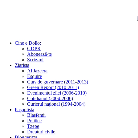
Cine e Dollo:
GDPR
Abonează-te
Scrie-mi
Ziarista
Al Jazeera
Esquire
Curs de guvernare (2011-2013)
Green Report (2010-2011)
Evenimentul zilei (2006-2010)
Cotidianul (2004-2006)
Curierul național (1994-2004)
Pașoptista
Blasfemii
Politice
Tzepe
Drepturi civile
Bloggeritza