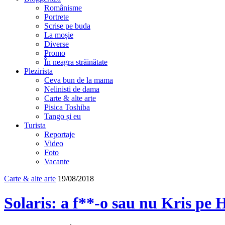
Românisme
Portrete
Scrise pe buda
La moșie
Diverse
Promo
În neagra străinătate
Plezirista
Ceva bun de la mama
Nelinisti de dama
Carte & alte arte
Pisica Toshiba
Tango și eu
Turista
Reportaje
Video
Foto
Vacante
Carte & alte arte
19/08/2018
Solaris: a f**-o sau nu Kris pe 