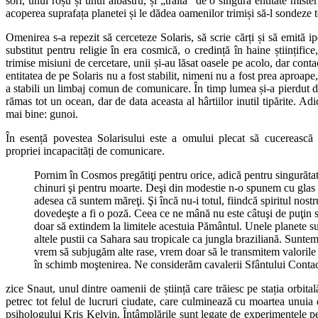
sori, unul roșu și unul albastru, și „trăită” de o singură entitate mist
acoperea suprafața planetei și le dădea oamenilor trimiși să-l sondeze to
Omenirea s-a repezit să cerceteze Solaris, să scrie cărți și să emită i
substitut pentru religie în era cosmică, o credință în haine științifice
trimise misiuni de cercetare, unii și-au lăsat oasele pe acolo, dar conta
entitatea de pe Solaris nu a fost stabilit, nimeni nu a fost prea aproape,
a stabili un limbaj comun de comunicare. În timp lumea și-a pierdut d
rămas tot un ocean, dar de data aceasta al hârtiilor inutil tipărite. Ad
mai bine: gunoi.
În esență povestea Solarisului este a omului plecat să cucereasc
propriei incapacități de comunicare.
Pornim în Cosmos pregătiţi pentru orice, adică pentru singurătat
chinuri şi pentru moarte. Deşi din modestie n-o spunem cu glas 
adesea că suntem măreţi. Şi încă nu-i totul, fiindcă spiritul nostr
dovedeşte a fi o poză. Ceea ce ne mână nu este câtuşi de puţin
doar să extindem la limitele acestuia Pământul. Unele planete sun
altele pustii ca Sahara sau tropicale ca jungla braziliană. Suntem
vrem să subjugăm alte rase, vrem doar să le transmitem valorile 
în schimb moştenirea. Ne considerăm cavalerii Sfântului Contac
zice Snaut, unul dintre oamenii de știință care trăiesc pe stația orbitală
petrec tot felul de lucruri ciudate, care culminează cu moartea unuia d
psihologului Kris Kelvin. Întâmplările sunt legate de experimentele p