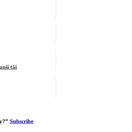
nii tăi
ey?”
Subscribe