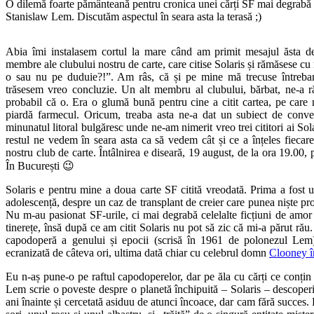
O dilemă foarte pământeană pentru cronica unei cărți SF mai degrabă fi
Stanislaw Lem. Discutăm aspectul în seara asta la terasă ;)
Abia îmi instalasem cortul la mare când am primit mesajul ăsta de 
membre ale clubului nostru de carte, care citise Solaris și rămăsese cu
o sau nu pe duduie?!”. Am râs, că și pe mine mă trecuse întrebare
trăsesem vreo concluzie. Un alt membru al clubului, bărbat, ne-a ră
probabil că o. Era o glumă bună pentru cine a citit cartea, pe care n
piardă farmecul. Oricum, treaba asta ne-a dat un subiect de convers
minunatul litoral bulgăresc unde ne-am nimerit vreo trei cititori ai So
restul ne vedem în seara asta ca să vedem cât și ce a înțeles fiecare
nostru club de carte. Întâlnirea e diseară, 19 august, de la ora 19.00,
În București 😉
Solaris e pentru mine a doua carte SF citită vreodată. Prima a fost 
adolescență, despre un caz de transplant de creier care punea niște pro
Nu m-au pasionat SF-urile, ci mai degrabă celelalte ficțiuni de amor p
tinerețe, însă după ce am citit Solaris nu pot să zic că mi-a părut rău
capodoperă a genului și epocii (scrisă în 1961 de polonezul Lem)
ecranizată de câteva ori, ultima dată chiar cu celebrul domn
Clooney în
Eu n-aș pune-o pe raftul capodoperelor, dar pe ăla cu cărți ce conțin i
Lem scrie o poveste despre o planetă închipuită – Solaris – descoper
ani înainte și cercetată asiduu de atunci încoace, dar cam fără succes.