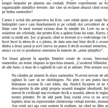
lungul timpului pe planeta aia ciudată. Printre experimente au fos
organizațiile științifice terestre, dar cine să reclame abuzul când oc
pe limba oamenilor?
Cartea e scrisă din perspectiva lui Kris, care odată ajuns pe stație în
întâmplări care-i cam înnebuniseră și pe ceilalți doi cercetători de 
ființe care în mod normal existau doar în mințile lor. Lem nu ne sp
solariene ale celorlalți, dar pentru Kris a apărut fosta lui soție, Harey,
urmă cu mulți ani. Șoc și groază, când se trezește și o vede/atinge vie
încet încet la ideea de a o păstra, de data asta mai bine decât o avuse
dădea a doua șansă și acel cineva nu putea fi decât oceanul misterios,
atunci cu tot ce produsese omenirea în materie de „arme științifice”.
Tot Snaut găsește în apariția ființelor create de ocean, întocm
oamenilor, un ironic răspuns la ipocrizia umană. „Cavalerul Sfântului 
de alte lumi, ci doar de o oglindă în care să se admire. Prin urmare oc
Nu căutăm pe nimeni în afara oamenilor. N-avem nevoie de al
oglinzi în care să ne răsfrângem. Nu ştim ce am putea face
îndeajuns aceasta în care trăim, dar, fiindcă începem să ne
descoperim în alte părţi propria noastră imagine idealizată; înt
uneori în civilizaţii mai evoluate decât a noastră, alteori le regă
nostru primitiv. Pe de altă parte însă, există ceva ce nu acc
luptăm; doar nu reprezentăm chintesenţa virtuţii terestre, mon
Am venit aici aşa cum suntem în realitate, iar când ne dăm ar