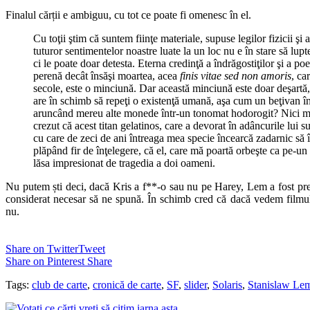
Finalul cărții e ambiguu, cu tot ce poate fi omenesc în el.
Cu toţii ştim că suntem fiinţe materiale, supuse legilor fizicii şi a
tuturor sentimentelor noastre luate la un loc nu e în stare să lupt
ci le poate doar detesta. Eterna credinţă a îndrăgostiţilor şi a poe
perenă decât însăşi moartea, acea
finis vitae sed non amoris
, ca
secole, este o minciună. Dar această minciună este doar deşartă,
are în schimb să repeţi o existenţă umană, aşa cum un beţivan în
aruncând mereu alte monede într-un tonomat hodorogit? Nici m
crezut că acest titan gelatinos, care a devorat în adâncurile lui s
cu care de zeci de ani întreaga mea specie încearcă zadarnic să 
plăpând fir de înţelegere, că el, care mă poartă orbeşte ca pe-un f
lăsa impresionat de tragedia a doi oameni.
Nu putem ști deci, dacă Kris a f**-o sau nu pe Harey, Lem a fost pr
considerat necesar să ne spună. În schimb cred că dacă vedem filmul
nu.
Share on Twitter
Tweet
Share on Pinterest
Share
Tags:
club de carte
,
cronică de carte
,
SF
,
slider
,
Solaris
,
Stanislaw Le