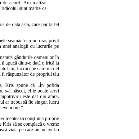
m de acord! Am realizat
 ridicolul sunt mărite ca
s de data asta, care par la fel
nele seamănă cu un oraș privit
 unei analogii cu lucrurile pe
ransmită gândurile oamenilor în
 îl apucă dintr-o dată o frică la
ul lui, lucruri pe care nici el
i fi răspunzător de propriul tău
is, Kris spune că „În pofida
e s-a născut, el le poate servi
mpotrivirii este dat din afară.
ul ar trebui să fie singur, lucru
 deveni om.”
xperimentează conștiința proprie
 pe Kris să se complacă o vreme
iască viața pe care nu au avut-o