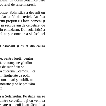
erioasă, un ocean gelatinos care
t felul de false impresii.
poteze. Solaristica a devenit un
, dar la fel de eterică. Au fost
ctul propriu zis între oameni și
 în zeci de ani de cercetare, de
in entuziasm. Din solaristică a
ică ce știe omenirea să facă cel
ă Cosmosul și eșuat din cauza
e, pentru luptă, pentru
tare, totuşi ne gândim
u de sacrificiu se
 să cucerim Cosmosul, ci
t îngheţate ca polii,
 umanitari şi nobili, nu
noastre şi să le preluăm
t.
 a Solarisului. Pe stația aia se
intre cercetători și cu venirea
e care oamenii le-au făcut de-a