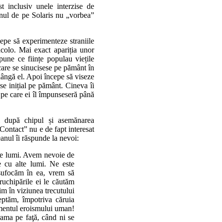
t inclusiv unele interzise de
eanul de pe Solaris nu „vorbea”
cepe să experimenteze straniile
acolo. Mai exact apariția unor
une ce ființe populau viețile
 care se sinucisese pe pământ în
 lângă el. Apoi începe să viseze
se inițial pe pământ. Cineva îi
 pe care ei îl împunseseră până
ai după chipul și asemănarea
Contact” nu e de fapt interesat
eanul îi răspunde la nevoi:
te lumi. Avem nevoie de
 cu alte lumi. Ne este
 sufocăm în ea, vrem să
ruchipările ei le căutăm
sim în viziunea trecutului
eptăm, împotriva căruia
umentul eroismului uman!
ama pe faţă, când ni se