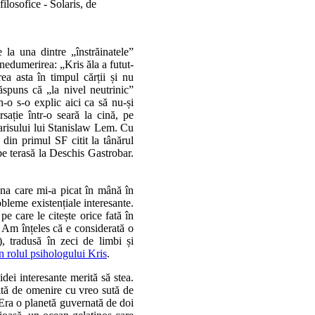
losofice - Solaris, de
la una dintre „înstrăinatele”
 nedumerirea: „Kris ăla a futut-
a asta în timpul cărții și nu
spuns că „la nivel neutrinic”
-o s-o explic aici ca să nu-și
ație într-o seară la cină, pe
larisului lui Stanislaw Lem. Cu
 din primul SF citit la tânărul
 pe terasă la Deschis Gastrobar.
una care mi-a picat în mână în
bleme existențiale interesante.
e care le citește orice fată în
. Am înțeles că e considerată o
, tradusă în zeci de limbi și
 rolul psihologului Kris
.
dei interesante merită să stea.
ită de omenire cu vreo sută de
 Era o planetă guvernată de doi