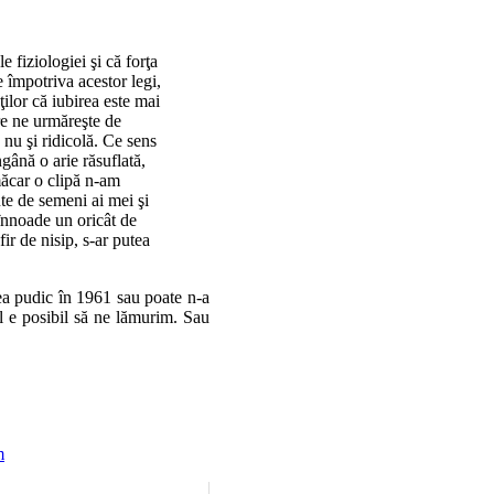
le fiziologiei şi că forţa
e împotriva acestor legi,
ţilor că iubirea este mai
re ne urmăreşte de
 nu şi ridicolă. Ce sens
gână o arie răsuflată,
ăcar o clipă n-am
ute de semeni ai mei şi
înnoade un oricât de
ir de nisip, s-ar putea
ea pudic în 1961 sau poate n-a
 e posibil să ne lămurim. Sau
m