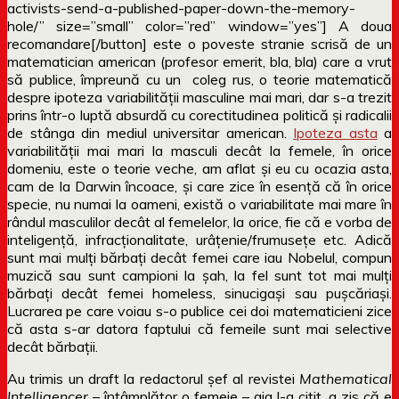
activists-send-a-published-paper-down-the-memory-
hole/” size=”small” color=”red” window=”yes”] A doua
recomandare[/button] este o poveste stranie scrisă de un
matematician american (profesor emerit, bla, bla) care a vrut
să publice, împreună cu un coleg rus, o teorie matematică
despre ipoteza variabilității masculine mai mari, dar s-a trezit
prins într-o luptă absurdă cu corectitudinea politică și radicalii
de stânga din mediul universitar american.
Ipoteza asta
a
variabilității mai mari la masculi decât la femele, în orice
domeniu, este o teorie veche, am aflat și eu cu ocazia asta,
cam de la Darwin încoace, și care zice în esență că în orice
specie, nu numai la oameni, există o variabilitate mai mare în
rândul masculilor decât al femelelor, la orice, fie că e vorba de
inteligență, infracționalitate, urâțenie/frumusețe etc. Adică
sunt mai mulți bărbați decât femei care iau Nobelul, compun
muzică sau sunt campioni la șah, la fel sunt tot mai mulți
bărbați decât femei homeless, sinucigași sau pușcăriași.
Lucrarea pe care voiau s-o publice cei doi matematicieni zice
că asta s-ar datora faptului că femeile sunt mai selective
decât bărbații.
Au trimis un draft la redactorul șef al revistei
Mathematical
Intelligencer
– întâmplător o femeie – aia l-a citit, a zis că e