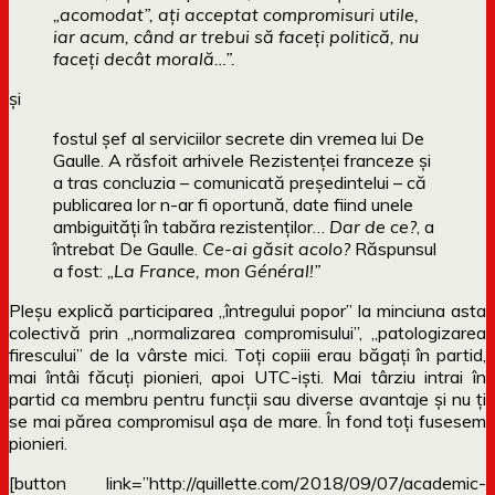
„acomodat”, ați acceptat compromisuri utile,
iar acum, când ar trebui să faceți politică, nu
faceți decât morală…”.
și
fostul șef al serviciilor secrete din vremea lui De
Gaulle. A răsfoit arhivele Rezistenței franceze și
a tras concluzia – comunicată președintelui – că
publicarea lor n-ar fi oportună, date fiind unele
ambiguități în tabăra rezistenților…
Dar de ce?
, a
întrebat De Gaulle.
Ce-ai găsit acolo?
Răspunsul
a fost:
„La France, mon Général!”
Pleșu explică participarea „întregului popor” la minciuna asta
colectivă prin „normalizarea compromisului”, „patologizarea
firescului” de la vârste mici. Toți copiii erau băgați în partid,
mai întâi făcuți pionieri, apoi UTC-iști. Mai târziu intrai în
partid ca membru pentru funcții sau diverse avantaje și nu ți
se mai părea compromisul așa de mare. În fond toți fusesem
pionieri.
[button link=”http://quillette.com/2018/09/07/academic-