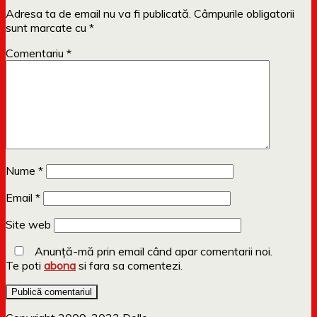
Adresa ta de email nu va fi publicată.
Câmpurile obligatorii
sunt marcate cu
*
Comentariu
*
Nume
*
Email
*
Site web
Anunță-mă prin email când apar comentarii noi.
Te poti
abona
si fara sa comentezi.