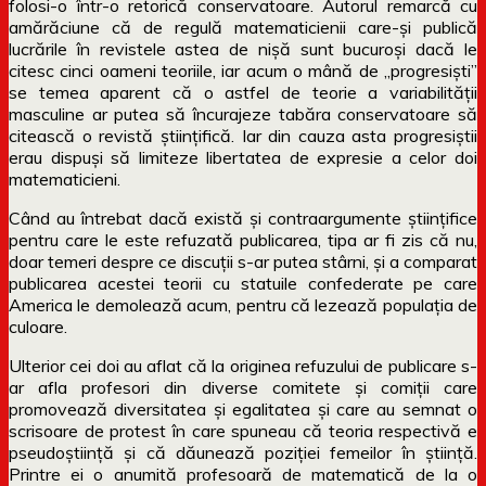
folosi-o într-o retorică conservatoare. Autorul remarcă cu
amărăciune că de regulă matematicienii care-și publică
lucrările în revistele astea de nișă sunt bucuroși dacă le
citesc cinci oameni teoriile, iar acum o mână de „progresiști”
se temea aparent că o astfel de teorie a variabilității
masculine ar putea să încurajeze tabăra conservatoare să
citească o revistă științifică. Iar din cauza asta progresiștii
erau dispuși să limiteze libertatea de expresie a celor doi
matematicieni.
Când au întrebat dacă există și contraargumente științifice
pentru care le este refuzată publicarea, tipa ar fi zis că nu,
doar temeri despre ce discuții s-ar putea stârni, și a comparat
publicarea acestei teorii cu statuile confederate pe care
America le demolează acum, pentru că lezează populația de
culoare.
Ulterior cei doi au aflat că la originea refuzului de publicare s-
ar afla profesori din diverse comitete și comiții care
promovează diversitatea și egalitatea și care au semnat o
scrisoare de protest în care spuneau că teoria respectivă e
pseudoștiință și că dăunează poziției femeilor în știință.
Printre ei o anumită profesoară de matematică de la o