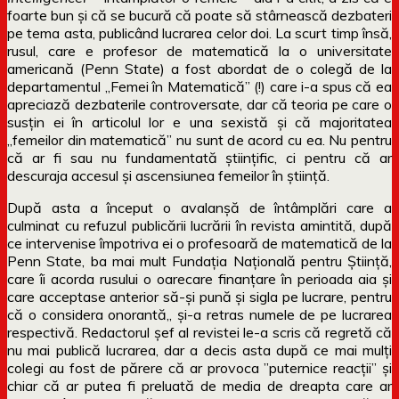
foarte bun și că se bucură că poate să stârnească dezbateri
pe tema asta, publicând lucrarea celor doi. La scurt timp însă,
rusul, care e profesor de matematică la o universitate
americană (Penn State) a fost abordat de o colegă de la
departamentul „Femei în Matematică” (!) care i-a spus că ea
apreciază dezbaterile controversate, dar că teoria pe care o
susțin ei în articolul lor e una sexistă și că majoritatea
„femeilor din matematică” nu sunt de acord cu ea. Nu pentru
că ar fi sau nu fundamentată științific, ci pentru că ar
descuraja accesul și ascensiunea femeilor în știință.
După asta a început o avalanșă de întâmplări care a
culminat cu refuzul publicării lucrării în revista amintită, după
ce intervenise împotriva ei o profesoară de matematică de la
Penn State, ba mai mult Fundația Națională pentru Știință,
care îi acorda rusului o oarecare finanțare în perioada aia și
care acceptase anterior să-și pună și sigla pe lucrare, pentru
că o considera onorantă,, și-a retras numele de pe lucrarea
respectivă. Redactorul șef al revistei le-a scris că regretă că
nu mai publică lucrarea, dar a decis asta după ce mai mulți
colegi au fost de părere că ar provoca ”puternice reacții” și
chiar că ar putea fi preluată de media de dreapta care ar