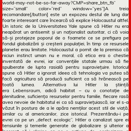
world-may-not-be-so-far-away?CMP=share_btn_fb”
size=”small” color=”red” window=”yes”]A treia
recomandare[/button] este un expozeu destul de lung dar
foarte interesant care încearcă să explice Holocaustul altfel.
Un istoric de la Universitatea Yale spune că Hitler nu era
neapărat un antisemit și un naționalist autoritar, ci că voia
să-și protejeze poporul de o foamete ce se prefigura pe
fondul globalizării și creșterii populației, în timp ce resursele
planetei erau limitate. Holocaustul a pornit de la premisa că
niciun instinct uman nu e moral, că etica era o chestie
inventată de evrei, iar convențiile statale urmau să fie
spulberate de lupta rasială pentru supraviețuire. Istoricul
spune că Hitler a ignorat ideea că tehnologia va putea să
facă agricultura să producă suficient ca să hrănească pe
toată lumea. Alternativa lui Hitler la știință
era
Lebensraum,
adică habitat – cu o conotație de
plenitudine, suficiența resurselor pentru familie, fiecare rasă
avea nevoie de habitatul ei ca să supraviețuiască, iar el s-a
văzut în postura de a le apăra nemților acest stil de viață,
similar cu al americanilor, zice istoricul. Prezentându-i pe
evrei ca pe un „defect ecologic”, Hitler a canalizat spre ei
tensiunile și temerile generate de globalizare și ulterior a