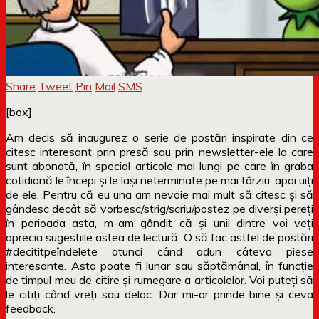
Share
Tweet
Pin
Mail
SMS
[box]
Am decis să inaugurez o serie de postări inspirate din ce
citesc interesant prin presă sau prin newsletter-ele la care
sunt abonată, în special articole mai lungi pe care în graba
cotidiană le începi și le lași neterminate pe mai târziu, apoi uiți
de ele. Pentru că eu una am nevoie mai mult să citesc și să
gândesc decât să vorbesc/strig/scriu/postez pe diverși pereți
în perioada asta, m-am gândit că și unii dintre voi veți
aprecia sugestiile astea de lectură. O să fac astfel de postări
#decititpeîndelete atunci când adun câteva piese
interesante. Asta poate fi lunar sau săptămânal, în funcție
de timpul meu de citire și rumegare a articolelor. Voi puteți să
le citiți când vreți sau deloc. Dar mi-ar prinde bine și ceva
feedback.