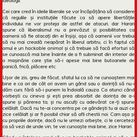
ideologii.
Cei care cred în ideile liberale se vor încăpățâna să considere
că regulile și instituțiile făcute ca să apere libertățile
individului ne vor proteja de astfel de atacuri, dar Harari
spune că liberalismul nu a prevăzut și posibilitatea ca
oamenii să fie atacați din ei înșiși, așa că oamenii vor trebui
să nu mai creadă neapărat în liberul arbitru, ci în faptul că
omul e un
hackable animal
și că trebuie să facă eforturi să
se cunoască mai bine înainte de a fi subminat din interior de
o mașinărie care știe să-i apese mai bine butoanele de
panică, frică, plăcere etc.
Ușor de zis, greu de făcut, sfatul lui ca să ne cunoaștem mai
bine e ca ori de cât ori avem un gând sau o dorință să nu-i
dăm curs fără să-i punem la îndoială cauza. Ca atunci când
vorbești cu cineva și ești prea absorbit de dorința de a-i
spune și părerea ta, și nu asculți cu adevărat ce-ți spune
celălalt. Dacă nu te-ai concentra pe ce gândești tu ai auzi ce
zice celălalt și ar fi posibil chiar să afli chestii noi. Cam așa și
cu propriile dorințe, dacă nu le urmezi orbește, ci le cercetezi
ca să vezi de unde vin, te vei cunoaște mai bine, zice Harari.