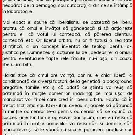
neapărat de la demagogi sau autocrați, ci din ce se întâmplă
în laboratoare.
Mai exact el spune că liberalismul se bazează pe liberul
arbitru, că omul e învățat să gândească și să acționeze
pentru el, că votul lui contează, că părerea clientului
contează etc. Or liberul arbitru nu ar fi totuși o realitate
științifică, ci un concept inventat de teologi pentru a-l
justifica pe Dumnezeu și acțiunile lui de „pedepsire” a omului
pentru eventualele fapte rele făcute, nu-i așa, din cauza
liberului arbitru.
Harari zice că omul are voință, dar nu e chiar liberă, ci
condiționată de diverși factori, de la genetică la background,
pregătire, familie etc și că odată ce știința va reuși să
pătrundă în mințile oamenilor (hacking) cel mai ușor de
manipulat vor fi cei care cred în liberul arbitru. Faptul că în
trecut Inchiziția sau KGB-ul nu aveau mijloacele să pătrundă
în mințile oamenilor le-a permis oamenilor să se opună cu
succes acestor forme opresive, dar acum, cine va reuși să
pătrundă în mințile oamenilor va reuși să-i și domine, să-i
manipuleze și să le vândă cu succes politicieni, produse sau