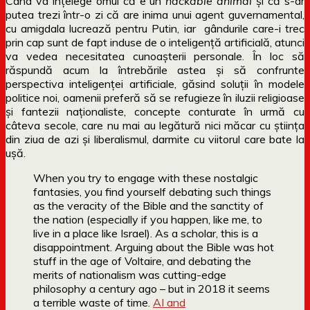
Când va înțelege omul că e un
hackable animal
și că s-ar
putea trezi într-o zi că are inima unui agent guvernamental,
cu amigdala lucrează pentru Putin, iar gândurile care-i trec
prin cap sunt de fapt induse de o inteligență artificială, atunci
va vedea necesitatea cunoașterii personale. În loc să
răspundă acum la întrebările astea și să confrunte
perspectiva inteligenței artificiale, găsind soluții în modele
politice noi, oamenii preferă să se refugieze în iluzii religioase
și fantezii naționaliste, concepte conturate în urmă cu
câteva secole, care nu mai au legătură nici măcar cu știința
din ziua de azi și liberalismul, darmite cu viitorul care bate la
ușă.
When you try to engage with these nostalgic
fantasies, you find yourself debating such things
as the veracity of the Bible and the sanctity of
the nation (especially if you happen, like me, to
live in a place like Israel). As a scholar, this is a
disappointment. Arguing about the Bible was hot
stuff in the age of Voltaire, and debating the
merits of nationalism was cutting-edge
philosophy a century ago – but in 2018 it seems
a terrible waste of time.
AI and