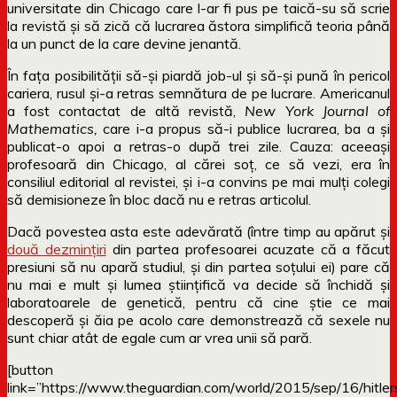
universitate din Chicago care l-ar fi pus pe taică-su să scrie
la revistă și să zică că lucrarea ăstora simplifică teoria până
la un punct de la care devine jenantă.
În fața posibilității să-și piardă job-ul și să-și pună în pericol
cariera, rusul și-a retras semnătura de pe lucrare. Americanul
a fost contactat de altă revistă,
New York Journal of
Mathematics,
care i-a propus să-i publice lucrarea, ba a și
publicat-o apoi a retras-o după trei zile. Cauza: aceeași
profesoară din Chicago, al cărei soț, ce să vezi, era în
consiliul editorial al revistei, și i-a convins pe mai mulți colegi
să demisioneze în bloc dacă nu e retras articolul.
Dacă povestea asta este adevărată (între timp au apărut și
două dezmințiri
din partea profesoarei acuzate că a făcut
presiuni să nu apară studiul, și din partea soțului ei) pare că
nu mai e mult și lumea științifică va decide să închidă și
laboratoarele de genetică, pentru că cine știe ce mai
descoperă și ăia pe acolo care demonstrează că sexele nu
sunt chiar atât de egale cum ar vrea unii să pară.
[button
link=”https://www.theguardian.com/world/2015/sep/16/hitler