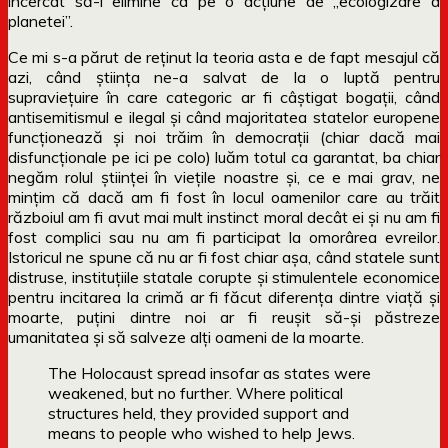
încercat să-i elimine ca pe o acțiune de „ecologizare a
planetei”.
Ce mi s-a părut de reținut la teoria asta e de fapt mesajul că
azi, când știința ne-a salvat de la o luptă pentru
supraviețuire în care categoric ar fi câștigat bogații, când
antisemitismul e ilegal și când majoritatea statelor europene
funcționează și noi trăim în democrații (chiar dacă mai
disfuncționale pe ici pe colo) luăm totul ca garantat, ba chiar
negăm rolul științei în viețile noastre și, ce e mai grav, ne
mințim că dacă am fi fost în locul oamenilor care au trăit
războiul am fi avut mai mult instinct moral decât ei și nu am fi
fost complici sau nu am fi participat la omorârea evreilor.
Istoricul ne spune că nu ar fi fost chiar așa, când statele sunt
distruse, instituțiile statale corupte și stimulentele economice
pentru incitarea la crimă ar fi făcut diferența dintre viață și
moarte, puțini dintre noi ar fi reușit să-și păstreze
umanitatea și să salveze alți oameni de la moarte.
The Holocaust spread insofar as states were
weakened, but no further. Where political
structures held, they provided support and
means to people who wished to help Jews.