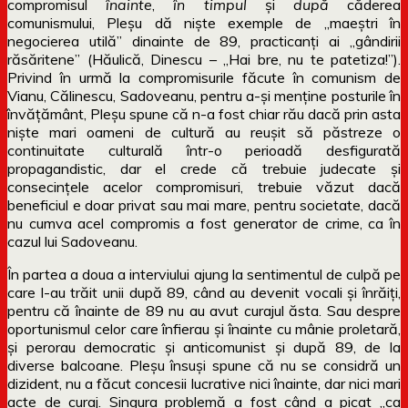
compromisul
înainte
,
în timpul
și
după
căderea
comunismului, Pleșu dă niște exemple de „maeștri în
negocierea utilă” dinainte de 89, practicanți ai „gândirii
răsăritene” (Hăulică, Dinescu – „Hai bre, nu te patetiza!”).
Privind în urmă la compromisurile făcute în comunism de
Vianu, Călinescu, Sadoveanu, pentru a-și menține posturile în
învățământ, Pleșu spune că n-a fost chiar rău dacă prin asta
niște mari oameni de cultură au reușit să păstreze o
continuitate culturală într-o perioadă desfigurată
propagandistic, dar el crede că trebuie judecate și
consecințele acelor compromisuri, trebuie văzut dacă
beneficiul e doar privat sau mai mare, pentru societate, dacă
nu cumva acel compromis a fost generator de crime, ca în
cazul lui Sadoveanu.
În partea a doua a interviului ajung la sentimentul de culpă pe
care l-au trăit unii după 89, când au devenit vocali și înrăiți,
pentru că înainte de 89 nu au avut curajul ăsta. Sau despre
oportunismul celor care înfierau și înainte cu mânie proletară,
și perorau democratic și anticomunist și după 89, de la
diverse balcoane. Pleșu însuși spune că nu se considră un
dizident, nu a făcut concesii lucrative nici înainte, dar nici mari
acte de curaj. Singura problemă a fost când a picat „ca