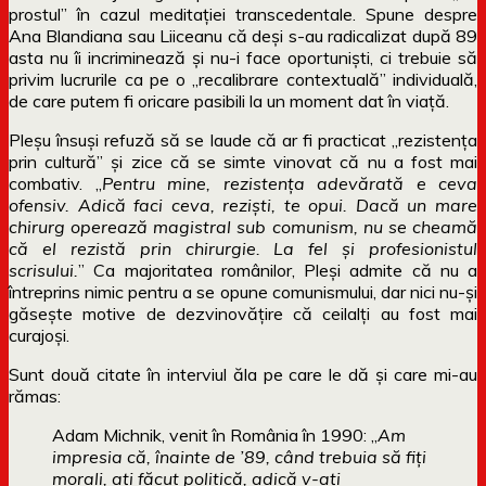
prostul” în cazul meditației transcedentale. Spune despre
Ana Blandiana sau Liiceanu că deși s-au radicalizat după 89
asta nu îi incriminează și nu-i face oportuniști, ci trebuie să
privim lucrurile ca pe o „recalibrare contextuală” individuală,
de care putem fi oricare pasibili la un moment dat în viață.
Pleșu însuși refuză să se laude că ar fi practicat „rezistența
prin cultură” și zice că se simte vinovat că nu a fost mai
combativ. „
Pentru mine, rezistența adevărată e ceva
ofensiv. Adică faci ceva, reziști, te opui. Dacă un mare
chirurg operează magistral sub comunism, nu se cheamă
că el rezistă prin chirurgie. La fel și profesionistul
scrisului.
” Ca majoritatea românilor, Pleși admite că nu a
întreprins nimic pentru a se opune comunismului, dar nici nu-și
găsește motive de dezvinovățire că ceilalți au fost mai
curajoși.
Sunt două citate în interviul ăla pe care le dă și care mi-au
rămas:
Adam Michnik, venit în România în 1990: „
Am
impresia că, înainte de ’89, când trebuia să fiți
morali, ați făcut politică, adică v-ați