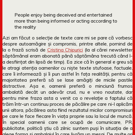
People enjoy being deceived and entertained
more than being informed or acting according to
the reality
Azi am făcut o selecție de texte care mi se pare că vorbesc
despre autoamăgire și compromis, printre altele, pornind de
la o frază scrisă de
Cristina Chipurici
(la al cărei newsletter
săptămânal eram abonată până săptămâna trecută când l-
a desființat din lipsă de timp). Ea zice că în general e greu să
le atragi atenția oamenilor cu niște texte stufoase, factuale,
care îi informează și îi pun astfel în fața realității, pentru că
majoritatea preferă să se lase amăgiți de micile pastile
distractive. Așa e, oamenii preferă o minciună frumos
ambalată decât un adevăr crud, nu e vreo noutate, dar
pentru mine fraza asta a venit ca o revelație a faptului că
trăim într-un continuu proces de păcălire pe care ni-l aplicăm
unii altora, păcălirea asta fiind rezultatul micilor compromisuri
pe care le face fiecare în viața proprie sau la locul de muncă.
În special oamenii care se ocupă de comunicare, PR,
publicitate, politică știu că zilnic suntem puși în situația de a
alege forma și ambalajul în care livrăm un mesaj. De multe ori