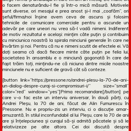
o facem denaturându-l fie și într-o mică măsură. Motivele
sunt diverse, ori mesajul e prea anost și-l mai „coafăm”, ori
șeful/firma/noi înșine avem ceva de ascuns și folosim
tehnicile de comunicare comerciale pentru a ascunde un
adevăr pe care uneori nu vrea să-l vadă nimeni. Indiferent
de motiv rezultatul e același: mințim câte puțin și contribuim
cu minciunica noastră la spirala minciunii generale în care ne
învârtim și noi. Pentru că nu e nimeni scutit de efectele ei. Vă
dați seama că dacă fiecare minte câte puțin pe felia lui,
societatea în ansamblu e o minciună gogonată în care de
fapt trăim toți, mințindu-ne că niciuna dintre micile noastre
minciunele nu e suficient de gravă cât să conteze.
[button link=”https://pressone.ro/andrei-plesu-la-70-de-ani-
un-dialog-despre-curaj-si-compromisuri-i/” size=”small”
color=”red” window=”yes”]Prima recomandare[/button] pe
care v-o fac este un interviu aniversar, în două părți, cu
Andrei Pleșu, la 70 de ani, făcut de Alin Fumurescu în
Pressone. Nu e propriu-zis un interviu, ci o discuție amar-
amuzantă, în stilul inconfundabil al lui Pleșu, care la 70 de ani
are și înțelepciunea și curajul să-și admită păcatele și să le
relativizeze pe alte altora. Cei doi discută despre