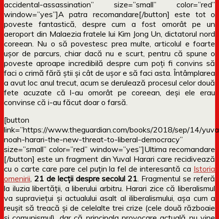
accidental-assassination” size=”small” color=”red”
window=”yes”]A patra recomandare[/button] este tot o
poveste fantastică, despre cum a fost omorât pe un
aeroport din Malaezia fratele lui Kim Jong Un, dictatorul nord
coreean. Nu o să povestesc prea multe, articolul e foarte
ușor de parcurs, chiar dacă nu e scurt, pentru că spune o
poveste aproape incredibilă despre cum poți fi convins să
faci o crimă fără știi și cât de ușor e să faci asta. Întâmplarea
a avut loc anul trecut, acum se derulează procesul celor două
fete acuzate că l-au omorât pe coreean, deși ele erau
convinse că i-au făcut doar o farsă.
[button
link=”https://www.theguardian.com/books/2018/sep/14/yuva
noah-harari-the-new-threat-to-liberal-democracy”
size=”small” color=”red” window=”yes”]Ultima recomandare
[/button] este un fragment din Yuval Harari care recidivează
cu o carte care pare cel puțin la fel de interesantă ca
Istoria
omenirii
,
21 de lecții despre secolul 21
. Fragmentul se referă
la iluzia libertății, a liberului arbitru. Harari zice că liberalismul
va supraviețui și actualului asalt al iliberalismului, așa cum a
reușit să treacă și de celelalte trei crize (cele două războaie
și comunismul), dar că principala provocare actuală nu vine