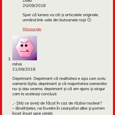
Dollo
20/09/2018
Sper că lumea va citi și articolele originale,
urmând link-urile din butoanele roșii 🙂
Răspunde
mihai
21/09/2018
Deprimant. Deprimant că realitatea e așa cum scriu
oamenii ăștia, deprimant și că majoritatea oamenilor
nu-și dau seama, deprimant și că am ajuns și singur
cam la aceleași concluzii.
„- Știți ce aveți de făcut în caz de război nuclear?
– Bineînțeles, ne învelim în cearșafuri albe și pornim
încet-încet spre cimitir.