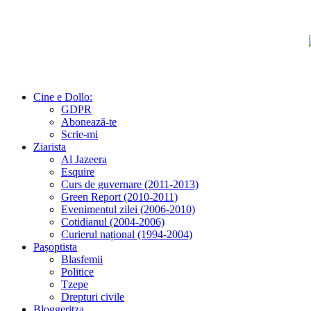
Cine e Dollo:
GDPR
Abonează-te
Scrie-mi
Ziarista
Al Jazeera
Esquire
Curs de guvernare (2011-2013)
Green Report (2010-2011)
Evenimentul zilei (2006-2010)
Cotidianul (2004-2006)
Curierul național (1994-2004)
Pașoptista
Blasfemii
Politice
Tzepe
Drepturi civile
Bloggeritza