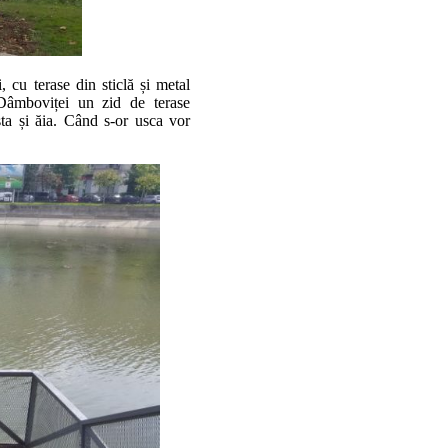
, cu terase din sticlă și metal
 Dâmboviței un zid de terase
sta și ăia. Când s-or usca vor