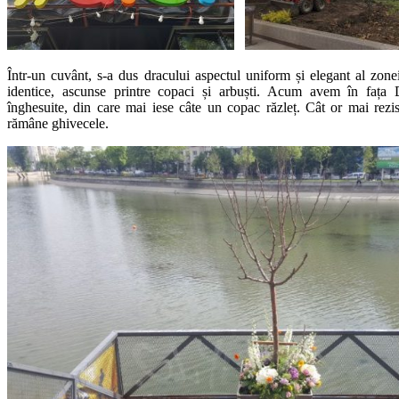
Într-un cuvânt, s-a dus dracului aspectul uniform și elegant al zonei
identice, ascunse printre copaci și arbuști. Acum avem în fața
înghesuite, din care mai iese câte un copac răzleț. Cât or mai rezi
rămâne ghivecele.