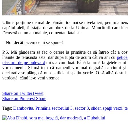
Ultima porțiune de mal de pământ tocmai se nivela ieri, pentru amenaj
capătul aleii, în stația de autobuz de la Unirea. Muncitorii care lucr
făcuseră cu un an înainte, comentau fatalist:
– Noi decât facem ce ni se spune!
P.S. Mă gândeam să fac o cerere la primărie ca să întreb cât a cost
înainte de terasiada asta, dar după lupta de acum câțiva ani cu
petice
plasturii de pe bulevard
mi s-a cam luat. Până la urmă bugetele sunt f
vor oamenii. Și mă tem că oamenii vor mai degrabă cârciumi și l
declarativ se plâng că nu e suficient spațiu verde. O să aibă destul
verdeață, când le-o veni vremea.
Share on Twitter
Tweet
Share on Pinterest
Share
Tags:
Dambovita
,
Primăria sectorului 3
,
sector 3
,
slider
,
spații verzi
,
te