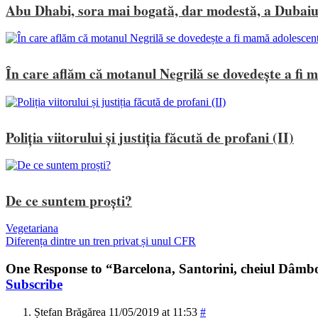
Abu Dhabi, sora mai bogată, dar modestă, a Dubaiu
În care aflăm că motanul Negrilă se dovedește a fi 
Poliția viitorului și justiția făcută de profani (II)
De ce suntem proști?
Vegetariana
Diferența dintre un tren privat și unul CFR
One Response to “Barcelona, Santorini, cheiul Dâmbov
Subscribe
Ștefan Brăgărea
11/05/2019 at 11:53
#