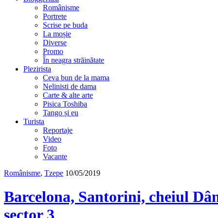
Românisme
Portrete
Scrise pe buda
La moșie
Diverse
Promo
În neagra străinătate
Plezirista
Ceva bun de la mama
Nelinisti de dama
Carte & alte arte
Pisica Toshiba
Tango și eu
Turista
Reportaje
Video
Foto
Vacante
Românisme
,
Tzepe
10/05/2019
Barcelona, Santorini, cheiul Dâ
sector 3