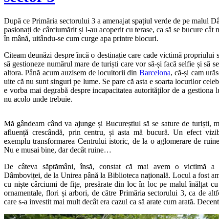
După ce Primăria sectorului 3 a amenajat spațiul verde de pe malul Dâ
pasionați de cârciumărit și l-au acoperit cu terase, ca să se bucure cât 
în mână, uitându-se cum curge apa printre blocuri.
Citeam deunăzi despre încă o destinație care cade victimă propriului
să gestioneze numărul mare de turiști care vor să-și facă selfie și să 
altora. Până acum auzisem de locuitorii din
Barcelona
, că-și cam urăsc
uite că nu sunt singuri pe lume. Se pare că asta e soarta locurilor celeb
e vorba mai degrabă despre incapacitatea autorităților de a gestiona l
nu acolo unde trebuie.
Mă gândeam când va ajunge și Bucureștiul să se sature de turiști, m
afluență crescândă, prin centru, și asta mă bucură. Un efect vizibi
exemplu transformarea Centrului istoric, de la o aglomerare de ruin
Nu e musai bine, dar decât ruine…
De câteva săptămâni, însă, constat că mai avem o victimă a p
Dâmboviței, de la Unirea până la Biblioteca națională. Locul a fost a
cu niște cârciumi de fițe, presărate din loc în loc pe malul înălțat 
ornamentale, flori și arbori, de către Primăria sectorului 3, ca de alt
care s-a investit mai mult decât era cazul ca să arate cum arată. Decent