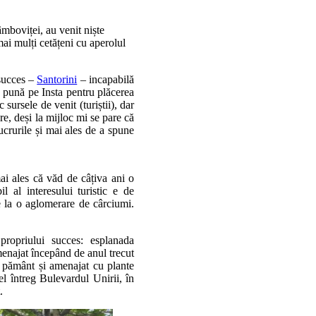
mboviței, au venit niște
mai mulți cetățeni cu aperolul
 succes –
Santorini
– incapabilă
se pună pe Insta pentru plăcerea
 sursele de venit (turiștii), dar
re, deși la mijloc mi se pare că
ucrurile și mai ales de a spune
ai ales că văd de câțiva ani o
l al interesului turistic e de
e la o aglomerare de cârciumi.
ropriului succes: esplanada
menajat începând de anul trecut
cu pământ și amenajat cu plante
fel întreg Bulevardul Unirii, în
.