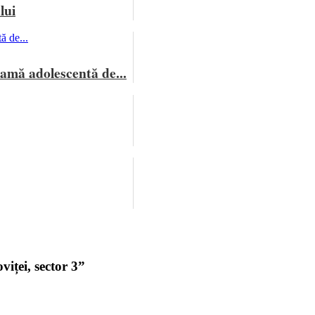
lui
mamă adolescentă de...
iței, sector 3”