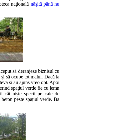
ioteca națională
nășită până nu
nceput să deranjeze biznisul cu
e și să ocupe tot malul. Dacă la
âteva și au ajuns vreo opt. Apoi
perind spațiul verde fie cu lemn
il cât niște specii pe cale de
e beton peste spațiul verde. Ba