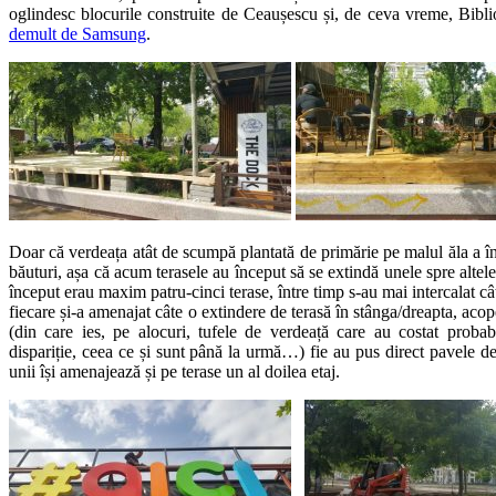
oglindesc blocurile construite de Ceaușescu și, de ceva vreme, Bibl
demult de Samsung
.
Doar că verdeața atât de scumpă plantată de primărie pe malul ăla a î
băuturi, așa că acum terasele au început să se extindă unele spre altel
început erau maxim patru-cinci terase, între timp s-au mai intercalat c
fiecare și-a amenajat câte o extindere de terasă în stânga/dreapta, aco
(din care ies, pe alocuri, tufele de verdeață care au costat probab
dispariție, ceea ce și sunt până la urmă…) fie au pus direct pavele d
unii își amenajează și pe terase un al doilea etaj.