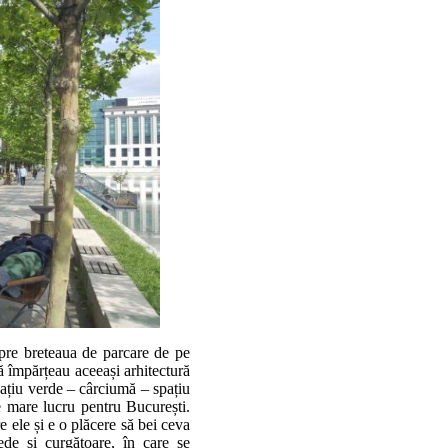
spre breteaua de parcare de pe
ă împărțeau aceeași arhitectură
pațiu verde – cârciumă – spațiu
e mare lucru pentru București.
 ele și e o plăcere să bei ceva
ede și curgătoare, în care se