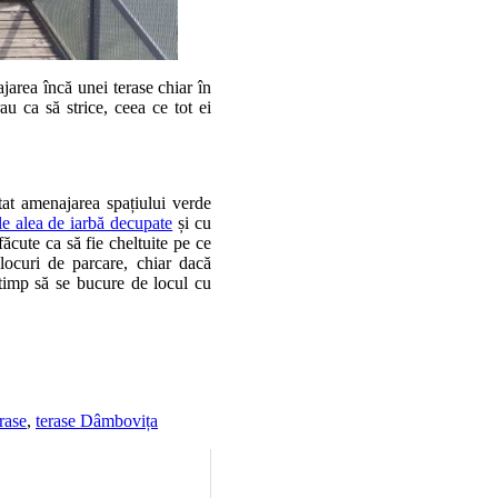
area încă unei terase chiar în
au ca să strice, ceea ce tot ei
at amenajarea spațiului verde
le alea de iarbă decupate
și cu
ăcute ca să fie cheltuite pe ce
ocuri de parcare, chiar dacă
 timp să se bucure de locul cu
rase
,
terase Dâmbovița