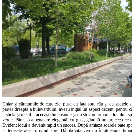
Chiar și cârciumile de care zic, puse cu fața spre râu și cu spatele 
partea dreaptă a bulevardului, aveau inițial un aspect decent, pentru c
– sticlă și metal – aceeași dimensiune și nu stricau armonia locului: s
verde. Părea o amenajare elegantă, cu gust, gândită unitar, ceea ce 
Evident locul a devenit rapid un succes. După amiaza soarele bate spre
la terasele alea, privind spre Dâmbovița cea nu întotdeauna limp