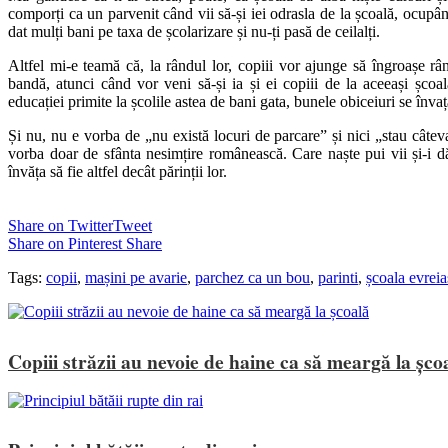
comporți ca un parvenit când vii să-și iei odrasla de la școală, ocupâ
dat mulți bani pe taxa de școlarizare și nu-ți pasă de ceilalți.
Altfel mi-e teamă că, la rândul lor, copiii vor ajunge să îngroașe râ
bandă, atunci când vor veni să-și ia și ei copiii de la aceeași școal
educației primite la școlile astea de bani gata, bunele obiceiuri se învață
Și nu, nu e vorba de „nu există locuri de parcare” și nici „stau câte
vorba doar de sfânta nesimțire românească. Care naște pui vii și-i dă
învăța să fie altfel decât părinții lor.
Share on Twitter
Tweet
Share on Pinterest
Share
Tags:
copii
,
mașini pe avarie
,
parchez ca un bou
,
parinti
,
școala evrei
Copiii străzii au nevoie de haine ca să meargă la șco