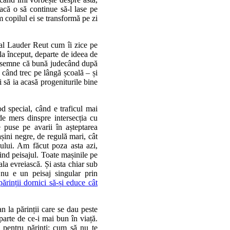
că o să continue să-l lase pe
m copilul ei se transformă pe zi
al Lauder Reut cum îi zice pe
 la început, departe de ideea de
 pesemne că bună judecând după
ă când trec pe lângă școală – și
i să ia acasă progeniturile bine
od special, când e traficul mai
e mers dinspre intersecția cu
 puse pe avarii în așteptarea
șini negre, de regulă mari, cât
ului. Am făcut poza asta azi,
ind peisajul. Toate mașinile pe
oala evreiască. Și asta chiar sub
 nu e un peisaj singular prin
părinții dornici să-și educe cât
an la părinții care se dau peste
 parte de ce-i mai bun în viață.
i pentru părinți: cum să nu te