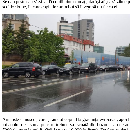
Se dau peste cap să-și vadă copiii bine educați, dar își afișează zilnic p
școlilor bune, în care copiii lor ar trebui să învețe să nu fie ca ei.
Am niște cunoscuți care și-au dat copilul la grădinița evreiască, apoi l
tot acolo, deși suma pe care trebuie s-o scoată din buzunar an de an 
7000 de euro la grădi până la peste 10.000 la liceu). De fiecare dată