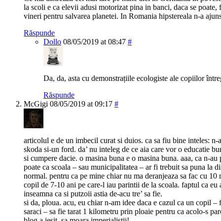
la scoli e ca elevii adusi motorizat pina in banci, daca se poate, 
vineri pentru salvarea planetei. In Romania hipstereala n-a ajuns 
Răspunde
Dollo
08/05/2019 at 08:47
#
Da, da, asta cu demonstrațiile ecologiste ale copiilor între
Răspunde
McGigi
08/05/2019 at 09:17
#
articolul e de un imbecil curat si duios. ca sa fiu bine inteles:
skoda si-un ford. da’ nu inteleg de ce aia care vor o educatie bun
si cumpere dacie. o masina buna e o masina buna. aaa, ca n-au 
poate ca scoala – sau municipalitatea – ar fi trebuit sa puna la di
normal. pentru ca pe mine chiar nu ma deranjeaza sa fac cu 10
copil de 7-10 ani pe care-l iau parintii de la scoala. faptul ca eu
inseamna ca si putzoii astia de-acu tre’ sa fie.
si da, ploua. acu, eu chiar n-am idee daca e cazul ca un copil – 
saraci – sa fie tarat 1 kilometru prin ploaie pentru ca acolo-s par
blog a iesit. sa moara imperialistii!