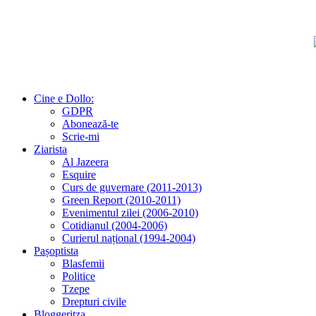
Cine e Dollo:
GDPR
Abonează-te
Scrie-mi
Ziarista
Al Jazeera
Esquire
Curs de guvernare (2011-2013)
Green Report (2010-2011)
Evenimentul zilei (2006-2010)
Cotidianul (2004-2006)
Curierul național (1994-2004)
Pașoptista
Blasfemii
Politice
Tzepe
Drepturi civile
Bloggeritza