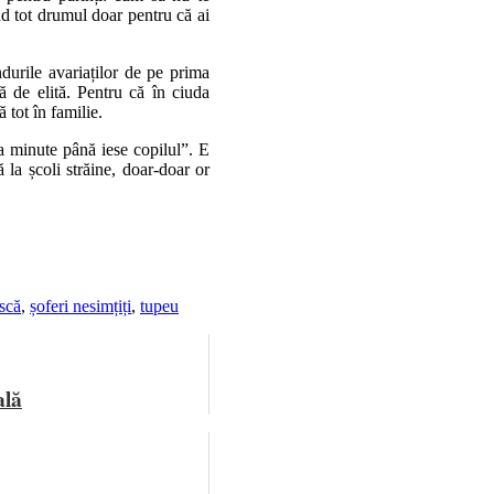
nd tot drumul doar pentru că ai
ndurile avariaților de pe prima
ă de elită. Pentru că în ciuda
 tot în familie.
va minute până iese copilul”. E
 la școli străine, doar-doar or
ască
,
șoferi nesimțiți
,
tupeu
ală