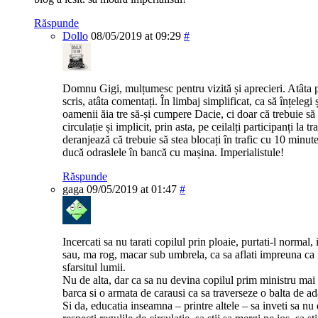
Răspunde
Dollo
08/05/2019 at 09:29
#
Domnu Gigi, mulțumesc pentru vizită și aprecieri. Atâta pu
scris, atâta comentați. În limbaj simplificat, ca să înțelegi
oamenii ăia tre să-și cumpere Dacie, ci doar că trebuie să 
circulație și implicit, prin asta, pe ceilalți participanți la tr
deranjează că trebuie să stea blocați în trafic cu 10 minut
ducă odraslele în bancă cu mașina. Imperialistule!
Răspunde
gaga
09/05/2019 at 01:47
#
Incercati sa nu tarati copilul prin ploaie, purtati-l normal
sau, ma rog, macar sub umbrela, ca sa aflati impreuna ca 
sfarsitul lumii.
Nu de alta, dar ca sa nu devina copilul prim ministru mai 
barca si o armata de carausi ca sa traverseze o balta de
Si da, educatia inseamna – printre altele – sa inveti sa nu d