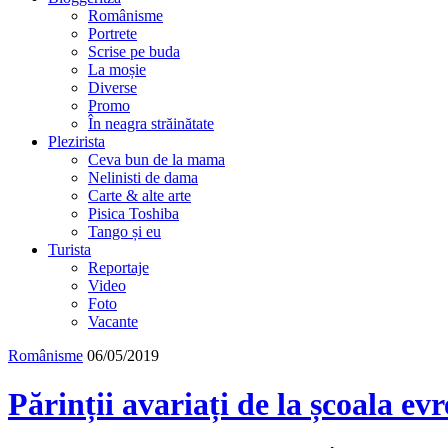
Românisme
Portrete
Scrise pe buda
La moșie
Diverse
Promo
În neagra străinătate
Plezirista
Ceva bun de la mama
Nelinisti de dama
Carte & alte arte
Pisica Toshiba
Tango și eu
Turista
Reportaje
Video
Foto
Vacante
Românisme
06/05/2019
Părinții avariați de la școala evr