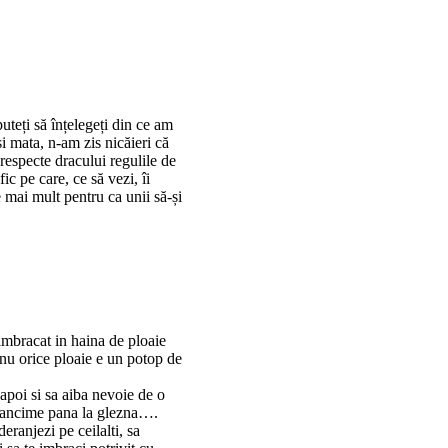
teți să înțelegeți din ce am
 și mata, n-am zis nicăieri că
respecte dracului regulile de
afic pe care, ce să vezi, îi
e mai mult pentru ca unii să-și
, imbracat in haina de ploaie
nu orice ploaie e un potop de
apoi si sa aiba nevoie de o
 adancime pana la glezna….
eranjezi pe ceilalti, sa