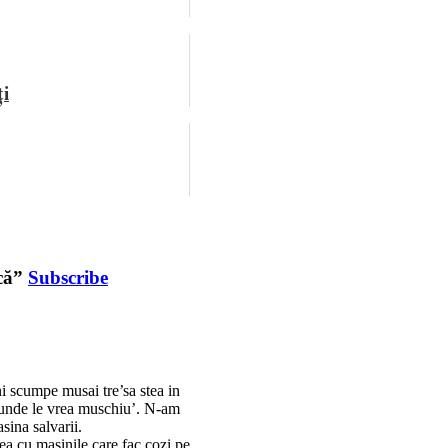
ți
scă”
Subscribe
i scumpe musai tre’sa stea in
e unde le vrea muschiu’. N-am
sina salvarii.
ea cu masinile care fac cozi pe