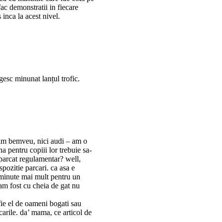
fac demonstratii in fiecare
inca la acest nivel.
gesc minunat lanțul trofic.
 n-am bemveu, nici audi – am o
a pentru copiii lor trebuie sa-
parcat regulamentar? well,
spozitie parcari. ca asa e
 minute mai mult pentru un
 am fost cu cheia de gat nu
fie el de oameni bogati sau
carile. da’ mama, ce articol de