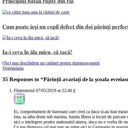
Principiul bătăii rupte din rai
Cum poate ieși un copil defect din doi părinți perfec
Ia-i ceva lu ăla micu, să tacă!
(Nu) mai deschidem un cabinet pentru dumneavoastră
Vegetariana
35 Responses to “Părinții avariați de la școala evreia
Fluieratorul
07/05/2019 at 22:46
#
Ei, comportament de barosani care cred ca daca si-au luat masin
fata, sa aiba drum sub masina, banda libera si locuri de parcar
nici o intelegere pentru stationatul aiurea, daca nu e vorba de ma
Ce ma distreaza cel mai tare pe mine aici in Germania in povest