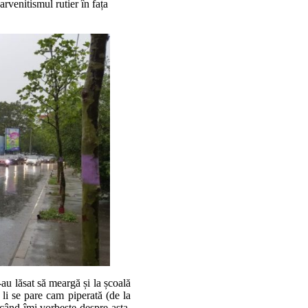
arvenitismul rutier în fața
-au lăsat să meargă și la școală
li se pare cam piperată (de la
 când îmi vorbește despre asta,