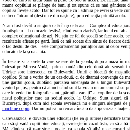
mama copilului se plânge de bani și tot spune că se mai gândește da
copil să învețe acolo. Dar tot ea spune că-i admiră pe evrei și vede cu
ce trece într-unul (deși nu e din naștere), prin educația primită acolo.
N-am fost decât o singură dată în școala aia – Complexul educațion
frontispiciu – la o ocazie festivă, când eram ziaristă, iar locul era abia
complex educațional de azi. Nu știu ce fel de școală se face acolo,
rezultatele afișate pe gard. Însă ce mă scoate din sărite de fiecare dat
o fac destul de des – este comportamentul părinților sau al celor veniț
educate de la școala aia.
În fiecare zi la orele la care se iese de la școală, după amiaza în m
îndesat pe Mircea Vodă, prima bandă din cele două ale sensului d
Udriște spre intersecția cu Bulevardul Unirii e blocată de mașinile
copiilor. Și nu e vorba de un caz-două, ci de ditamai convenția de ma
ține gardul școlii, dublând parcarea amenajată de-a lungul bulevard
venind pe jos, pentru că atunci când sunt la volan nu am cum să surpr
care le vedeți în fotografie sunt „părinții avariați” ai copiilor de la șc
nasul polițiștilor care au sediul acolo, la Udriște. Sunt sigură că
București, după cum nici școala evreiască nu e singura alergată de
mai bine copiii
. Dar nu pot să nu remarc încă o dată ipocrizia situației.
Carevasăzică, e dovada unei educații (fie ea și rutiere) deficitare tam
cap să-și vadă copiii bine educați, evreiește în cazul ăsta, ca să aibă
Mă gândesc că n-ar strica, poate, ca școala să aibă niște cursuri ș