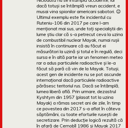
Niciodată nu se întâmplă accidente, iar
dacă totuși se întâmplă vreun accident, e
musai vina spionilor americani sabotori. 😉
Ultimul exemplu este fix incidentul cu
Ruteniu-106 din 2017 pe care l-am
menționat mai sus, unde toți specialiștii din
lume știu clar că s-a petrecut ceva la uzina
de combustibil nuclear Mayak, numai rușii
insistă în continuare că au făcut ei
măsurători la uzină și totul e în regulă, deci
sursa e în altă parte iar un fenomen meteo
rar a adus particulele radioactive și le-a
făcut să pară că vin de la Mayak. Totuși,
acest gen de incidente nu se pot ascunde
internațional dacă particulele radioactive
părăsesc teritoriul rus. Dacă se întâmplă,
lumea liberă află. Prin urmare, dezastrul
Kyshtym din 1957 (plasat tot la uzina
Mayak) a rămas secret ani de zile, în timp
ce povestea din 2017 s-a aflat în câteva
săptămâni, cu toate eforturile rusești de
secretizare. Prin deducție logică rezultă că
în afară de Cernobîl 1986 și Mayak 2017