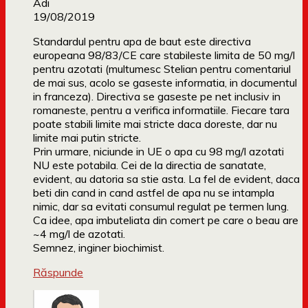
Adi
19/08/2019
Standardul pentru apa de baut este directiva
europeana 98/83/CE care stabileste limita de 50 mg/l
pentru azotati (multumesc Stelian pentru comentariul
de mai sus, acolo se gaseste informatia, in documentul
in franceza). Directiva se gaseste pe net inclusiv in
romaneste, pentru a verifica informatiile. Fiecare tara
poate stabili limite mai stricte daca doreste, dar nu
limite mai putin stricte.
Prin urmare, niciunde in UE o apa cu 98 mg/l azotati
NU este potabila. Cei de la directia de sanatate,
evident, au datoria sa stie asta. La fel de evident, daca
beti din cand in cand astfel de apa nu se intampla
nimic, dar sa evitati consumul regulat pe termen lung.
Ca idee, apa imbuteliata din comert pe care o beau are
~4 mg/l de azotati.
Semnez, inginer biochimist.
Răspunde