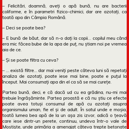
– Felicitări, doamnă, aveți o apă bună, nu are bacterii
coliforme, e în parametri fizico-chimici, dar are azotați, ca
toată apa din Câmpia Română.
– Deci se poate bea?
– E bună de băut, dar să n-o dați la copii… copilul meu când
era mic făcea bube de la apa de puț, nu știam noi pe vremea
aia de ce.
– Și se poate filtra cu ceva?
– … există filtre… dar mai veniți peste câteva luni să repetați
analiza de azotați, poate iese mai bine, poate e puțul la
început. Mai consumați apa din el ca să se mai curețe.
Partea bună, deci, e că dacă ud cu ea grădina, nu-mi mai
trebuie îngrășăminte. Partea proastă e că nu știu ce efecte
poate avea totuși consumul de apă cu azotați asupra
organismului uman, fie el și de adult. În satul unde e moșia,
toată lumea bea apă de la un așa zis izvor, adică o țeavă
care iese dintr-un perete, continuu, undeva într-o vale de
Mostiște, unde primăria a amenajat câteva trepte betonate