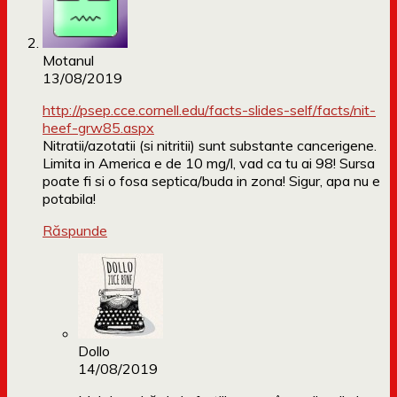
Motanul
13/08/2019
http://psep.cce.cornell.edu/facts-slides-self/facts/nit-
heef-grw85.aspx
Nitratii/azotatii (si nitritii) sunt substante cancerigene.
Limita in America e de 10 mg/l, vad ca tu ai 98! Sursa
poate fi si o fosa septica/buda in zona! Sigur, apa nu e
potabila!
Răspunde
Dollo
14/08/2019