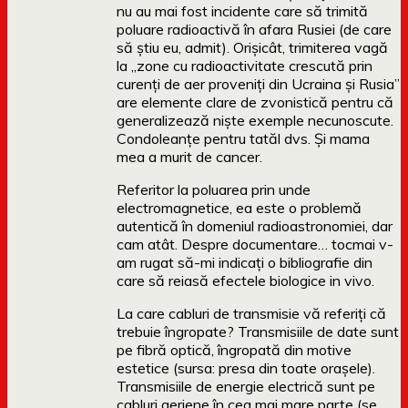
nu au mai fost incidente care să trimită
poluare radioactivă în afara Rusiei (de care
să știu eu, admit). Orișicât, trimiterea vagă
la „zone cu radioactivitate crescută prin
curenți de aer proveniți din Ucraina și Rusia”
are elemente clare de zvonistică pentru că
generalizează niște exemple necunoscute.
Condoleanțe pentru tatăl dvs. Și mama
mea a murit de cancer.
Referitor la poluarea prin unde
electromagnetice, ea este o problemă
autentică în domeniul radioastronomiei, dar
cam atât. Despre documentare… tocmai v-
am rugat să-mi indicați o bibliografie din
care să reiasă efectele biologice in vivo.
La care cabluri de transmisie vă referiți că
trebuie îngropate? Transmisiile de date sunt
pe fibră optică, îngropată din motive
estetice (sursa: presa din toate orașele).
Transmisiile de energie electrică sunt pe
cabluri aeriene în cea mai mare parte (se