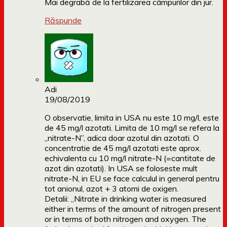
Mai degrabă de la fertilizarea câmpurilor din jur.
Răspunde
Adi
19/08/2019
O observatie, limita in USA nu este 10 mg/l, este
de 45 mg/l azotati. Limita de 10 mg/l se refera la
„nitrate-N”, adica doar azotul din azotati. O
concentratie de 45 mg/l azotati este aprox.
echivalenta cu 10 mg/l nitrate-N (=cantitate de
azot din azotati). In USA se foloseste mult
nitrate-N, in EU se face calculul in general pentru
tot anionul, azot + 3 atomi de oxigen.
Detalii: „Nitrate in drinking water is measured
either in terms of the amount of nitrogen present
or in terms of both nitrogen and oxygen. The