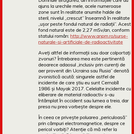
Domnule Brăgărea, din informațiile care au
ajuns la urechile mele, acele numeroase
zone sunt în realitate anumite halde de
steril, nivelul „crescut” înseamnă în realitate
„ușor peste fondul natural de radiații”. Acest
fond natural este de 2,27 mSv/an, conform
statului român:
http://www.anpm.ro/surse-
naturale-si-artificiale-de-radioactivitate
Aveți altfel de informații sau doar colportați
zvonuri? Întrebarea mea este pertinentă
deoarece adaosul „inclusiv prin curenți de
aer provenit din Ucraina sau Rusia” denotă
zvonistică acută: singurele astfel de
incidente de care știu eu sunt Cernobîl
1986 și Mayak 2017. Celelalte incidente cu
eliberare de material radioactiv s-au
întâmplat în occident sau lumea a treia, dar
presa nu prea vorbește despre ele.
În ceea ce privește poluarea „periculoasă”
prin câmpuri electromagnetice, despre ce
pericol vorbiți? Atenție că mă refer la