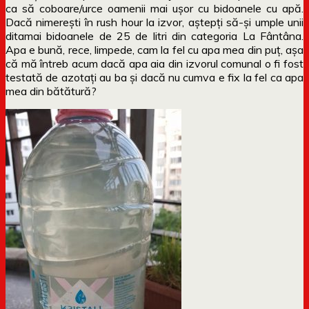
ca să coboare/urce oamenii mai ușor cu bidoanele cu apă.
Dacă nimerești în rush hour la izvor, aștepți să-și umple unii
ditamai bidoanele de 25 de litri din categoria La Fântâna.
Apa e bună, rece, limpede, cam la fel cu apa mea din puț, așa
că mă întreb acum dacă apa aia din izvorul comunal o fi fost
testată de azotați au ba și dacă nu cumva e fix la fel ca apa
mea din bătătură?