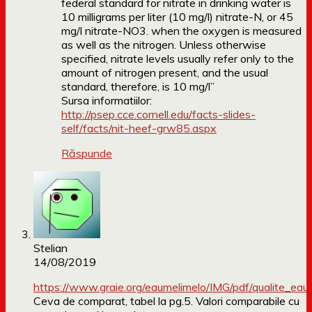
federal standard for nitrate in drinking water is
10 milligrams per liter (10 mg/l) nitrate-N, or 45
mg/l nitrate-NO3. when the oxygen is measured
as well as the nitrogen. Unless otherwise
specified, nitrate levels usually refer only to the
amount of nitrogen present, and the usual
standard, therefore, is 10 mg/l”
Sursa informatiilor:
http://psep.cce.cornell.edu/facts-slides-
self/facts/nit-heef-grw85.aspx
Răspunde
Stelian
14/08/2019
https://www.graie.org/eaumelimelo/IMG/pdf/qualite_ea
Ceva de comparat, tabel la pg.5. Valori comparabile cu