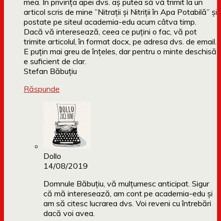
mea. În privința apei dvs. aș putea să vă trimit la un
articol scris de mine ”Nitrații și Nitriții în Apa Potabilă” și
postate pe siteul academia-edu acum câtva timp.
Dacă vă interesează, ceea ce puțini o fac, vă pot
trimite articolul, în format docx, pe adresa dvs. de email.
E puțin mai greu de înțeles, dar pentru o minte deschisă
e suficient de clar.
Stefan Băbuțiu
Răspunde
Dollo
14/08/2019
Domnule Băbuțiu, vă mulțumesc anticipat. Sigur
că mă interesează, am cont pe academia-edu și
am să citesc lucrarea dvs. Voi reveni cu întrebări
dacă voi avea.