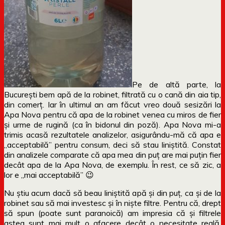
Pe de altă parte, la
București bem apă de la robinet, filtrată cu o cană din aia tip,
din comerț. Iar în ultimul an am făcut vreo două sesizări la
Apa Nova pentru că apa de la robinet venea cu miros de fier
și urme de rugină (ca în bidonul din poză). Apa Nova mi-a
trimis acasă rezultatele analizelor, asigurându-mă că apa e
„acceptabilă” pentru consum, deci să stau liniștită. Constat
din analizele comparate că apa mea din puț are mai puțin fier
decât apa de la Apa Nova, de exemplu. În rest, ce să zic, a
lor e „mai acceptabilă” 😉
Nu știu acum dacă să beau liniștită apă și din puț, ca și de la
robinet sau să mai investesc și în niște filtre. Pentru că, drept
să spun (poate sunt paranoică) am impresia că și filtrele
astea sunt mai mult o afacere decât o necesitate reală.