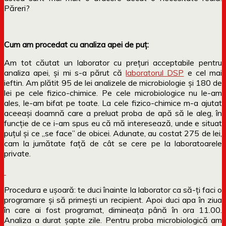
Păreri?
Cum am procedat cu analiza apei de puț:
Am tot căutat un laborator cu prețuri acceptabile pentru
analiza apei, și mi s-a părut că
laboratorul DSP
e cel mai
ieftin. Am plătit 95 de lei analizele de microbiologie și 180 de
lei pe cele fizico-chimice. Pe cele microbiologice nu le-am
ales, le-am bifat pe toate. La cele fizico-chimice m-a ajutat
aceeași doamnă care a preluat proba de apă să le aleg, în
funcție de ce i-am spus eu că mă interesează, unde e situat
puțul și ce „se face” de obicei. Adunate, au costat 275 de lei,
cam la jumătate față de cât se cere pe la laboratoarele
private.
Procedura e ușoară: te duci înainte la laborator ca să-ți faci o
programare și să primești un recipient. Apoi duci apa în ziua
în care ai fost programat, dimineața până în ora 11.00.
Analiza a durat șapte zile. Pentru proba microbiologică am