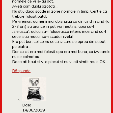
normele ce vi le-au dat.
Aveti cam dublu azotati…
Nu stiu daca scade in zone normale in timp. Cert e ca
trebuie folosit putul.
Pe vremuri, oamenii mai obisnuiau ca din cind in cind (la
2-3 ani) sa arunce in put var nestins, apoi sa-l
„sleiasca”, adica sa-l foloseasca intens incercind sa-l
sece, sau macar sa-i scada nivelul.
Era put bun cel ce nu seca si care se oprea din sapat
pe piatra…
Dar cu cit era mai folosit apa era mai buna, ca izvoarele
nu se colmatau.
Daca ati baut si v-a placut si nu v-ati simtit rau e OK…
Răspunde
Dollo
14/08/2019