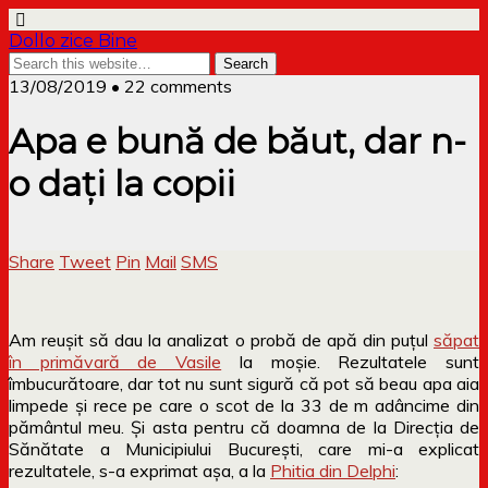
Dollo zice Bine
13/08/2019 • 22 comments
Apa e bună de băut, dar n-
o dați la copii
Share
Tweet
Pin
Mail
SMS
Am reușit să dau la analizat o probă de apă din puțul
săpat
în primăvară de Vasile
la moșie. Rezultatele sunt
îmbucurătoare, dar tot nu sunt sigură că pot să beau apa aia
limpede și rece pe care o scot de la 33 de m adâncime din
pământul meu. Și asta pentru că doamna de la Direcția de
Sănătate a Municipiului București, care mi-a explicat
rezultatele, s-a exprimat așa, a la
Phitia din Delphi
: