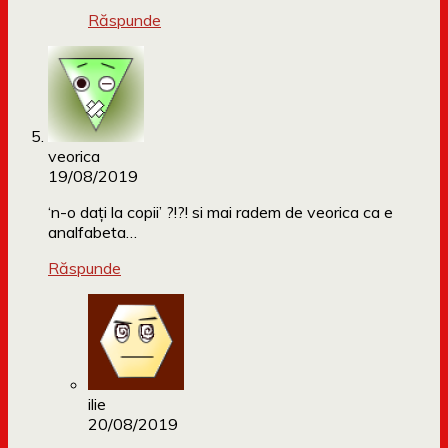
Răspunde
veorica
19/08/2019
‘n-o dați la copii’ ?!?! si mai radem de veorica ca e
analfabeta…
Răspunde
ilie
20/08/2019