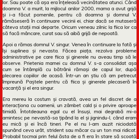
lor. Sau poate că așa era înțeleasă vecinătatea atunci. Când
doamna V. a murit, la mijlocul anilor 2000, mama a avut grijă
și i-a făcut pomenile, pentru că doamna și domnul V.
rămăseseră în continuare vecinii ei, chiar dacă se mutaseră
câteva stații mai departe. Oricum veneau zilnic la fiica lor ca
să facă mâncare, curat sau să aibă grijă de nepoată.
Apoi a rămas domnul V. singur. Venea în continuare la fată și
își suplinea și nevasta. Făcea piața, rezolva probleme
administrative pe care fiica și ginerele nu aveau timp să le
observe. Prietenia mamei cu domnul V. s-a consolidat așa
cum se întâmplă cu bătrânii rămași de capul lor, după
plecarea copiilor de acasă. Într-un an știu că am petrecut
împreună Paștele pentru că fiica și ginerele plecaseră în
vacanță și el era singur.
Era mereu la costum și cravată, avea un fel discret de a
interacționa cu oamenii, un zâmbet cald și o privire aproape
timidă. Întotdeauna egal cu el însuși, mai degrabă mi-o
amintesc pe nevastă-sa țipând la el și jignindu-l, când eram
eu mică și ei încă tineri. Pe el nu l-am auzit niciodată
spunând ceva urât, strident sau măcar cu un ton mai ridicat.
Probabil tocmai prin felul ăsta de a fi era în stare să scoată