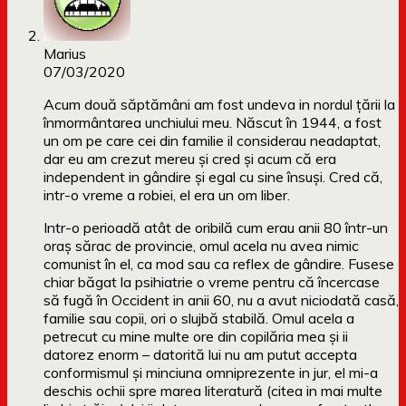
Marius
07/03/2020
Acum două săptămâni am fost undeva in nordul țării la
înmormântarea unchiului meu. Născut în 1944, a fost
un om pe care cei din familie il considerau neadaptat,
dar eu am crezut mereu și cred și acum că era
independent in gândire și egal cu sine însuși. Cred că,
intr-o vreme a robiei, el era un om liber.
Intr-o perioadă atât de oribilă cum erau anii 80 într-un
oraș sărac de provincie, omul acela nu avea nimic
comunist în el, ca mod sau ca reflex de gândire. Fusese
chiar băgat la psihiatrie o vreme pentru că încercase
să fugă în Occident in anii 60, nu a avut niciodată casă,
familie sau copii, ori o slujbă stabilă. Omul acela a
petrecut cu mine multe ore din copilăria mea și ii
datorez enorm – datorită lui nu am putut accepta
conformismul și minciuna omniprezente in jur, el mi-a
deschis ochii spre marea literatură (citea in mai multe