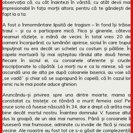
observația că, cu cât înaintezi în vârstă, cu atât devii mai
impresionabil în fața morții altora, pentru că te gândești de
fapt la a ta.
A fost o înmormântare lipsită de tragism – în fond își trăise
traiul – și cu o participare mică. Fiica și ginerele, câteva
neamuri răzlețe, o mână de vecini. În total vreo 20 de
oameni înconjurând, cu lumânări aprinse, sicriul în care trupul
împuținat nu era decât un schelet cu costum și pălărie. În
capela mortuară își mai așteptau rândul alte două femei,
fiecare în sicriul ei, cu coroanele aferente și crucile
inscripționate la căpătâi. La morți nu e ca la mirese, să se
ascundă una de alta pe după coloanele bisericii, au voie să
„se vadă” și chiar să se suprapună în capelă, că în cazul lor
nimic nu le mai poate aduce ghinion.
Aruncându-și privirea spre una dintre moarte, mama a
constatat cu tristețe:
ce tânără a murit femeia aia!
Pe
cruce scria că fusese născută în 34, dar e drept că arăta mai
bine decât mortul nostru. Înaintea domnului V. fusese altul
dus la groapă, de un alai mai numeros. Până și coroanele îi
fuseseră mai frumoase, admirate cu invidie de fiică și niscai
vecine. Ale noastre au fost tot ce s-a găsit de complezență