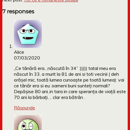
7 responses
Alice
07/03/2020
„Ce tânără era…născută în 34” :))))) tatal meu era
născut în 33, a murit la 81 de ani si toti vecinii ( deh
orășel mic, toată lumea cunoaște pe toată lumea): vai
ce tânăr era si eu: oameni buni sunteți normali?
Depășise 80 ani..in tara in care speranța de viață este
70 ani la bărbați…. clar era bătrân .
Răspunde