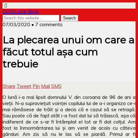
Dollo zice Bine
07/03/2020 • 7 comments
La plecarea unui om care a
făcut totul așa cum
trebuie
Share
Tweet
Pin
Mail
SMS
O lună i-a mai lipsit domnului V. din coroana de 96 de ani a
vieții. N-a supraviețuit voinței copilului lui de a-i organiza ce-i
mai rămăsese de trăit și a decis că e cazul să se retragă.
Sau poate că de fapt atât i-a fost dat lui să trăiască, așa că
indiferent de ce s-ar fi întâmplat el tot ar fi dat colțul. Am
fost la înmormântarea lui și am venit de acolo cu câteva
gânduri. Am zis să nu le las să se piardă. Primul ar fi