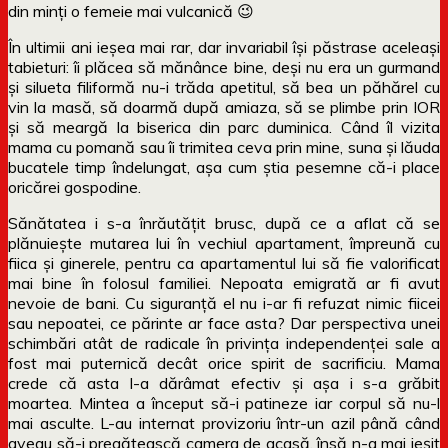
din minți o femeie mai vulcanică 😉
În ultimii ani ieșea mai rar, dar invariabil își păstrase aceleași
tabieturi: îi plăcea să mănânce bine, deși nu era un gurmand
și silueta filiformă nu-i trăda apetitul, să bea un păhărel cu
vin la masă, să doarmă după amiaza, să se plimbe prin IOR
și să meargă la biserica din parc duminica. Când îl vizita
mama cu pomană sau îi trimitea ceva prin mine, suna și lăuda
bucatele timp îndelungat, așa cum știa pesemne că-i place
oricărei gospodine.
Sănătatea i s-a înrăutățit brusc, după ce a aflat că se
plănuiește mutarea lui în vechiul apartament, împreună cu
fiica și ginerele, pentru ca apartamentul lui să fie valorificat
mai bine în folosul familiei. Nepoata emigrată ar fi avut
nevoie de bani. Cu siguranță el nu i-ar fi refuzat nimic fiicei
sau nepoatei, ce părinte ar face asta? Dar perspectiva unei
schimbări atât de radicale în privința independenței sale a
fost mai puternică decât orice spirit de sacrificiu. Mama
crede că asta l-a dărâmat efectiv și așa i s-a grăbit
moartea. Mintea a început să-i patineze iar corpul să nu-l
mai asculte. L-au internat provizoriu într-un azil până când
aveau să-i pregătească camera de acasă, însă n-a mai ieșit