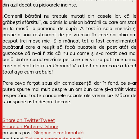
din azil decât cu picioarele înainte.
„Oamenii bătrâni nu trebuie mutați din casele lor, că le
grăbești sfârșitul”, au admis la unison bătrânii cu care am stat
eu la masă, la pomana de după. A fost în sala imensă și
pustie a unui restaurant de pe vremuri, în care noi abia am
ocupat trei mese mici. S-a mâncat tot, a fost complimentat
bucătarul care a reușit să facă bucatele de post atât de
gustoase că n-ai fi zis că nu au carne și s-a rostit cea mai
bună dintre caracterizările pe care cei vii i-o pot face unuia
care a plecat dintre ei:
Domnul V. a fost un om care a făcut
totul așa cum trebuie!
Pare ceva forțat, spus din complezență, dar în fond, ce s-ar
putea spune mai mult despre un om bun care și-a trăit viața
respectând toate canoanele sociale ale vremii lui? Măcar de
s-ar spune asta despre fiecare.
Share on Twitter
Tweet
Share on Pinterest
Share
previous post
Glagorie inconturnabilă
next post
Tot ce e românește posibil