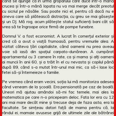
când se ajunge ca în urma groparului care duce într-o mână
crucea și într-o mână lopata nu va mai merge decât preotul
cu sicriul pe năsălie. Sau poate nici el, pentru că dacă nu e
cineva care să plătească distracția, cu greu se mai găsește
și un DJ. Mă rog, acum plătește statul suficienți bani cât să
vrea să te îngroape orice firmă de pompe funebre.
Domnul V. a fost economist. A lucrat în comerțul exterior și
cred că a avut o viață frumoasă, pentru vremurile alea. A
vizitat câteva țări capitaliste, când oamenii nu prea aveau
voie să iasă din spațiul carpato-dunărean. A cumpărat
apartamentul cu 3 camere în rate, ca și mama și alți oameni
ai muncii în anii 60, și a trăit în el cu nevasta și copilul până
după 89, când s-a mutat într-unul mai mic, ca să-i lase loc
fetei să-și întemeieze o familie.
Pe vremea când eram vecini, soția lui mă monitoriza adesea
când veneam de la școală. Era pensionată pe caz de boală.
Uneori mă ajutau amândoi să-mi fac temele, mai ales la
matematica pe care n-o pricepeam deloc. Fata lor era cu 12
ani mai mare decât mine și trecuse deja de faza asta, era la
facultate. Se simțeau datori față de mama pentru că, la
rândul ei, mamaie avusese grijă de ultimele zile ale bătrânei