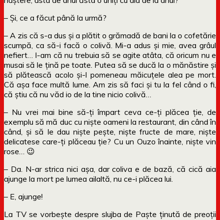
– Și, ce a făcut până la urmă?
– A zis că s-a dus și a plătit o grămadă de bani la o cofetărie
scumpă, ca să-i facă o colivă. Mi-a adus și mie, avea grâul
nefiert… I-am că nu trebuia să se agite atâta, că oricum nu e
musai să le țină pe toate. Putea să se ducă la o mănăstire și
să plătească acolo și-l pomeneau măicuțele alea pe mort.
Că așa face multă lume. Am zis să faci și tu la fel când o fi,
că știu că nu văd io de la tine nicio colivă…
– Nu vrei mai bine să-ți împart ceva ce-ți plăcea ție, de
exemplu să mă duc cu niște oameni la restaurant, din când în
când, și să le dau niște pește, niște fructe de mare, niște
delicatese care-ți plăceau ție? Cu un Ouzo înainte, niște vin
rose… 😉
– Da. N-ar strica nici așa, dar coliva e de bază, că cică aia
ajunge la mort pe lumea ailaltă, nu ce-i plăcea lui.
– E, ajunge!
La TV se vorbește despre slujba de Paște ținută de preoții