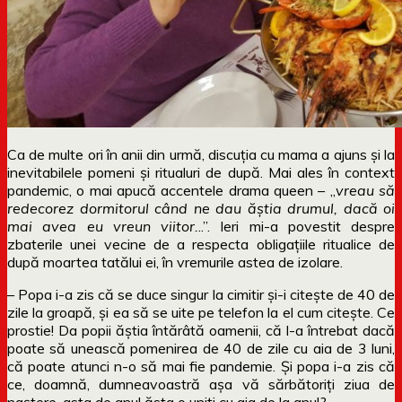
Ca de multe ori în anii din urmă, discuția cu mama a ajuns și la
inevitabilele pomeni și ritualuri de după. Mai ales în context
pandemic, o mai apucă accentele drama queen – „
vreau să
redecorez dormitorul când ne dau ăștia drumul, dacă oi
mai avea eu vreun viitor.
..”. Ieri mi-a povestit despre
zbaterile unei vecine de a respecta obligațiile ritualice de
după moartea tatălui ei, în vremurile astea de izolare.
– Popa i-a zis că se duce singur la cimitir și-i citește de 40 de
zile la groapă, și ea să se uite pe telefon la el cum citește. Ce
prostie! Da popii ăștia întărâtă oamenii, că l-a întrebat dacă
poate să unească pomenirea de 40 de zile cu aia de 3 luni,
că poate atunci n-o să mai fie pandemie. Și popa i-a zis că
ce, doamnă, dumneavoastră așa vă sărbătoriți ziua de
naștere, asta de anul ăsta o uniți cu aia de la anul?