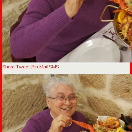
Share
Tweet
Pin
Mail
SMS