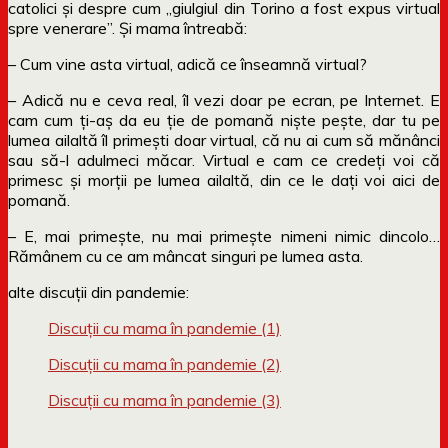
catolici și despre cum „giulgiul din Torino a fost expus virtual
spre venerare”. Și mama întreabă:
– Cum vine asta virtual, adică ce înseamnă virtual?
– Adică nu e ceva real, îl vezi doar pe ecran, pe Internet. E
cam cum ți-aș da eu ție de pomană niște pește, dar tu pe
lumea ailaltă îl primești doar virtual, că nu ai cum să mănânci
sau să-l adulmeci măcar. Virtual e cam ce credeți voi că
primesc și morții pe lumea ailaltă, din ce le dați voi aici de
pomană.
– E, mai primește, nu mai primește nimeni nimic dincolo…
Rămânem cu ce am mâncat singuri pe lumea asta.
alte discuții din pandemie:
Discuții cu mama în pandemie (1)
Discuții cu mama în pandemie (2)
Discuții cu mama în pandemie (3)