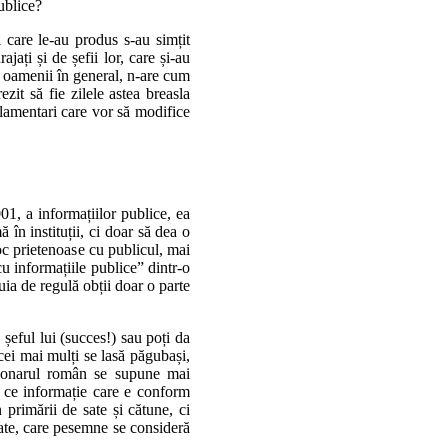
ublice?
i care le-au produs s-au simțit
jați și de șefii lor, care și-au
iu oamenii în general, n-are cum
ezit să fie zilele astea breasla
rlamentari care vor să modifice
1, a informațiilor publice, ea
 în instituții, ci doar să dea o
loc prietenoase cu publicul, mai
u informațiile publice” dintr-o
uia de regulă obții doar o parte
șeful lui (succes!) sau poți da
 cei mai mulți se lasă păgubași,
cționarul român se supune mai
u ce informație care e conform
n primării de sate și cătune, ci
litate, care pesemne se consideră