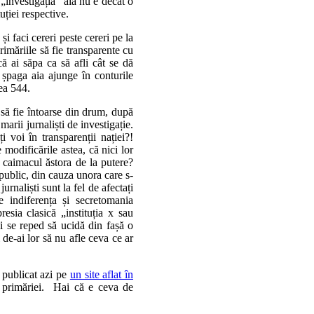
 „investigația” aia nu e decât o
uției respective.
și faci cereri peste cereri pe la
rimăriile să fie transparente cu
că ai săpa ca să afli cât se dă
 șpaga aia ajunge în conturile
gea 544.
r să fie întoarse din drum, după
arii jurnaliști de investigație.
 voi în transparenții nației?!
 modificările astea, că nici lor
 caimacul ăstora de la putere?
public, din cauza unora care s-
rnaliști sunt la fel de afectați
 indiferența și secretomania
presia clasică „instituția x sau
ii se reped să ucidă din fașă o
 de-ai lor să nu afle ceva ce ar
a publicat azi pe
un site aflat în
ea primăriei. Hai că e ceva de