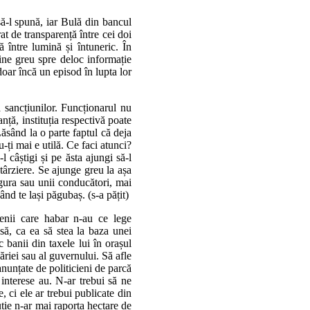
să-l spună, iar Bulă din bancul
t de transparență între cei doi
 între lumină și întuneric. În
ține greu spre deloc informație
doar încă un episod în lupta lor
 sancțiunilor. Funcționarul nu
nță, instituția respectivă poate
Lăsând la o parte faptul că deja
-ți mai e utilă. Ce faci atunci?
l câștigi și pe ăsta ajungi să-l
târziere. Se ajunge greu la așa
ă gura sau unii conducători, mai
ând te lași păgubaș. (s-a pățit)
nii care habar n-au ce lege
să, ca ea să stea la baza unei
c banii din taxele lui în orașul
măriei sau al guvernului. Să afle
 anunțate de politicieni de parcă
e interese au. N-ar trebui să ne
, ci ele ar trebui publicate din
tuție n-ar mai raporta hectare de