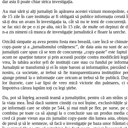
dar asta îi poate chiar strica investigația.
Au mai sărit și alți jurnaliști în apărarea acestei viziuni monopoliste
de 15 zile în care instituția ar fi obligată să publice informația cerută în
să-ți dea un avans în investigația ta, cât să nu te temi de concurență.
se fac nici de pe o zi pe alta, nici în 15 zile, de multe ori depinzi de di
n-a zis nimeni că munca de investigație jurnalistică e floare la ureche.
Oricâtă simpatie aș avea pentru fosta mea breaslă, care încă se chinuie
copy-paste și a „jurnalismului cetățenesc”, de data asta nu sunt de a
jurnaliștii care spun că se tem de concurența „copy-paste” este faptul 
acum ne aparține tuturor și prin această poziție contra modificării legi
vrea, în tabăra acelor șefi de instituții care stau cu fundul pe informaț
Jurnaliștii se transformă și ei în niște baroni ai informațiilor, pierzâ
nostru, ca societate, ar trebui să fie transparentizarea instituțiilor p
ajunge primul la o informație care oricum ar trebui să fie publică. D
lor iluzorie, care i-ar lipsi de vreo mică victorie din palmares, ci o
împotriva cărora luptăm toți cu legi știrbe.
Da, pot să înțeleg această teamă a jurnaliștilor, pentru că am strâns și
la viața mea. Însă dacă suntem cinstiți cu noi înșine, exclusivitățile și
pe informații care se obțin pe 544, și mai mult pe fler, pe surse, pe 
combina pe toate ca să ajungi la o concluzie sau un produs media c
cred că poate vreun așa zis jurnalist copy-paste din lumea asta, obiș
de presă și să le semneze, să facă o investigație pe baza unor frânturi 