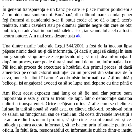
În general transparența e un banc pe care le place multor politicieni 
ăla întotdeauna suntem noi. Bunăoară, din ultimul mare scandal genera
feți frumoși ai pandemiei s-ar fi putut crede că se dă o luptă acerbă
realitate, ambii cavaleri stau pe ditamai găurile negre din care se ob
publică, cu adevărat importantă zilele astea, iar scandalul acela a fost 
pentru putere. Am mai scris despre asta
aici
.
Una dintre marile bube ale Legii 544/2001 a fost de la început lipsa
pățește nimic dacă nu-ți dă informația. Și dacă ajungi să câștigi în insta
pur și simplu să ignore ce zice judecătorul și să nu-ți dea informația. 
după un proces, care poate dura și mai mult de un an, informația aia nu
Păi faci alt proces de executare a hotărârii din primul proces, și dacă-
amendezi pe conducătorul instituției cu un procent din salariu/zi de în
ceva, unele instituții îți aruncă acolo niște informații ca să-ți închid
belicoși, își angajează avocați ca să se lupte mai departe cu tine până c
Am făcut acest expozeu mai lung ca să fie mai clar pentru oame
importantă e asta și cum ar trebui de fapt, într-o democrație sănătoa
culturi a transparenței. Orice cetățean curios să afle cum se cheltuies
lui sau în țară să poată să vadă asta, cu câteva click-uri, pe site-ul pri
ce salarii au funcționarii sau ce studii au, cât costă diversele investiții
le-ar face din buzunarul propriu, să știe cine le sunt consilierii și c
milogim pentru aceste informații, să ne batem prin tribunale pentru ele
oficiu. În felul ăsta, responsabilul cu informațiile publice dintr-o insti