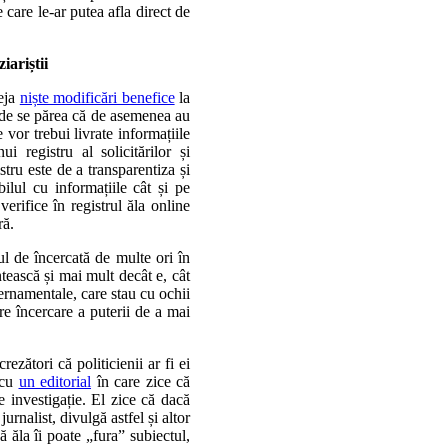
e care le-ar putea afla direct de
iariștii
deja
niște modificări benefice
la
unde se părea că de asemenea au
 vor trebui livrate informațiile
ui registru al solicitărilor și
istru este de a transparentiza și
bilul cu informațiile cât și pe
erifice în registrul ăla online
ră.
ul de încercată de multe ori în
untească și mai mult decât e, cât
vernamentale, care stau cu ochii
are încercare a puterii de a mai
ezători că politicienii ar fi ei
 cu
un editorial
în care zice că
de investigație. El zice că dacă
jurnalist, divulgă astfel și altor
ă ăla îi poate „fura” subiectul,