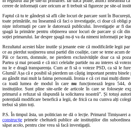
în registrul ăla pe site-ul primăriei. Iar dacă poate, atunci înseamnă că
cerere de informații care oricum ar fi trebuit să figureze pe site-ul instit
Faptul că tu te gândești să afli câte locuri de parcare sunt în București, 
toate primăriile, nu înseamnă că faci o investigație, ci doar că obligi p
niște informații pe care le datorează publicului. Investigație ar fi da
șpagă la primărie pentru obținerea unor locuri de parcare și cât din
soției primarului. Iar despre șpagă nu-ți va da nimeni informații pe le
Rezultatul acestei bâze inutile și jenante este că modificările legii pa
ce au pierdut susținerea unui partid din coaliție, care se teme acum de m
Păi ce facem, domnule, ne pierdem exclusivitățile doar ca să pozați
Partea și mai proastă e că nici celelalte partide nu au interes să voteze
nu le e dragă transparența. Cum ar fi să o voteze PSD, ca să le fure
Glumă! Așa că e posibil să pierdem un câștig important pentru binele 
au gândit mai mult la faima personală. Ironia e că cei mai mulți dintre ju
ca toată lumea de modul în care
nu
funcționează legea 544, de
instituțiilor. Sunt pline site-urile de articole în care se folosește ex
primarul a refuzat să răspundă la solicitarea noastră”. Și totuși autor
potențială modificare benefică a legii, de frică ca nu cumva alți colegi
trebui să știm toți.
P.S. În timpul ăsta, un politician ne dă o lecție. Primarul Timișoarei 
construcție
primele cheltuieli publice ale instituțiilor din subordin
săpat acolo, pentru cine vrea să facă investigații.