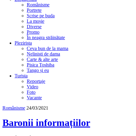
Românisme
Portrete
Scrise pe buda
La moșie
Diverse
Promo
În neagra străinătate
Plezirista
Ceva bun de la mama
Nelinisti de dama
Carte & alte arte
Pisica Toshiba
Tango și eu
Turista
Reportaje
Video
Foto
Vacante
Românisme
24/03/2021
Baronii informațiilor