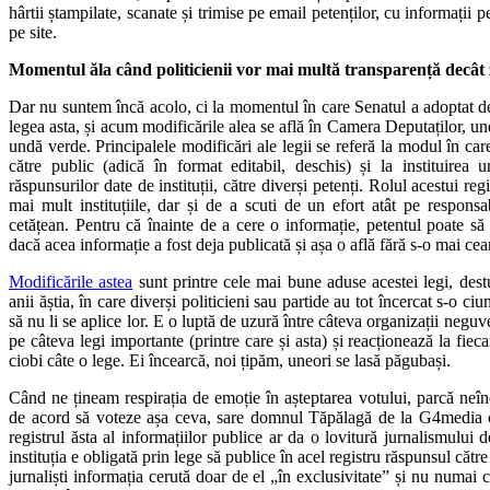
hârtii ștampilate, scanate și trimise pe email petenților, cu informații p
pe site.
Momentul ăla când politicienii vor mai multă transparență decât z
Dar nu suntem încă acolo, ci la momentul în care Senatul a adoptat 
legea asta, și acum modificările alea se află în Camera Deputaților, 
undă verde. Principalele modificări ale legii se referă la modul în care
către public (adică în format editabil, deschis) și la instituirea un
răspunsurilor date de instituții, către diverși petenți. Rolul acestui reg
mai mult instituțiile, dar și de a scuti de un efort atât pe responsa
cetățean. Pentru că înainte de a cere o informație, petentul poate să v
dacă acea informație a fost deja publicată și așa o află fără s-o mai cea
Modificările astea
sunt printre cele mai bune aduse acestei legi, dest
anii ăștia, în care diverși politicieni sau partide au tot încercat s-o ci
să nu li se aplice lor. E o luptă de uzură între câteva organizații negu
pe câteva legi importante (printre care și asta) și reacționează la fiec
ciobi câte o lege. Ei încearcă, noi țipăm, uneori se lasă păgubași.
Când ne țineam respirația de emoție în așteptarea votului, parcă neîncr
de acord să voteze așa ceva, sare domnul Tăpălagă de la G4media
registrul ăsta al informațiilor publice ar da o lovitură jurnalismului 
instituția e obligată prin lege să publice în acel registru răspunsul către 
jurnaliști informația cerută doar de el „în exclusivitate” și nu numai c