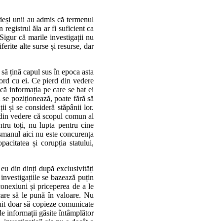
, deși unii au admis că termenul
 registrul ăla ar fi suficient ca
 Sigur că marile investigații nu
ferite alte surse și resurse, dar
 să țină capul sus în epoca asta
cord cu ei. Ce pierd din vedere
că informația pe care se bat ei
i se poziționează, poate fără să
ii și se consideră stăpânii lor.
nd din vedere că scopul comun al
entru toți, nu lupta pentru cine
ușmanul aici nu este concurența
pacitatea și corupția statului,
 eu din dinți după exclusivități
 investigațiile se bazează puțin
conexiuni și priceperea de a le
are să le pună în valoare. Nu
nuit doar să copieze comunicate
de informații găsite întâmplător