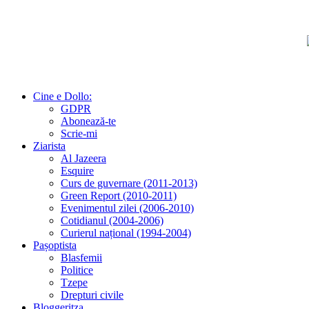
Cine e Dollo:
GDPR
Abonează-te
Scrie-mi
Ziarista
Al Jazeera
Esquire
Curs de guvernare (2011-2013)
Green Report (2010-2011)
Evenimentul zilei (2006-2010)
Cotidianul (2004-2006)
Curierul național (1994-2004)
Pașoptista
Blasfemii
Politice
Tzepe
Drepturi civile
Bloggeritza