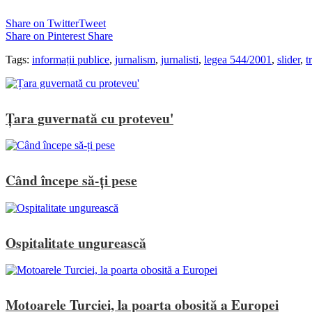
Share on Twitter
Tweet
Share on Pinterest
Share
Tags:
informații publice
,
jurnalism
,
jurnalisti
,
legea 544/2001
,
slider
,
t
Țara guvernată cu proteveu'
Când începe să-ți pese
Ospitalitate ungurească
Motoarele Turciei, la poarta obosită a Europei