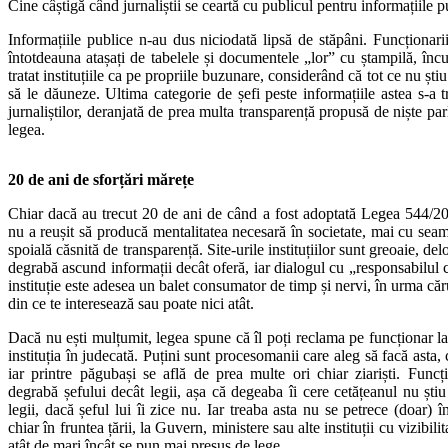
Cine câștigă când jurnaliștii se ceartă cu publicul pentru informațiile p
Informațiile publice n-au dus niciodată lipsă de stăpâni. Funcționari
întotdeauna atașați de tabelele și documentele „lor” cu ștampilă, încura
tratat instituțiile ca pe propriile buzunare, considerând că tot ce nu șt
să le dăuneze. Ultima categorie de șefi peste informațiile astea s-a tr
jurnaliștilor, deranjată de prea multa transparență propusă de niște pa
legea.
20 de ani de sforțări mărețe
Chiar dacă au trecut 20 de ani de când a fost adoptată Legea 544/200
nu a reușit să producă mentalitatea necesară în societate, mai cu seamă
spoială căsnită de transparență. Site-urile instituțiilor sunt greoaie, de
degrabă ascund informații decât oferă, iar dialogul cu „responsabilul c
instituție este adesea un balet consumator de timp și nervi, în urma căr
din ce te interesează sau poate nici atât.
Dacă nu ești mulțumit, legea spune că îl poți reclama pe funcționar la 
instituția în judecată. Puțini sunt procesomanii care aleg să facă asta,
iar printre păgubași se află de prea multe ori chiar ziariști. Fun
degrabă șefului decât legii, așa că degeaba îi cere cetățeanul nu ști
legii, dacă șeful lui îi zice nu. Iar treaba asta nu se petrece (doar) î
chiar în fruntea țării, la Guvern, ministere sau alte instituții cu vizibi
atât de mari încât se pun mai presus de lege.