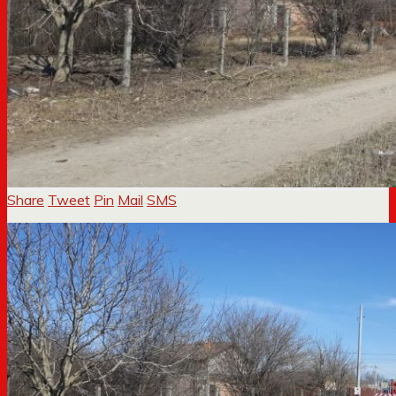
Share
Tweet
Pin
Mail
SMS