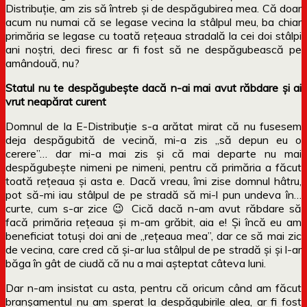
Distribuție, am zis să întreb și de despăgubirea mea. Că doar
acum nu numai că se legase vecina la stâlpul meu, ba chiar
primăria se legase cu toată rețeaua stradală la cei doi stâlpi
ani noștri, deci firesc ar fi fost să ne despăgubească pe
amândouă, nu?
Statul nu te despăgubește dacă n-ai mai avut răbdare și ai
vrut neapărat curent
Domnul de la E-Distribuție s-a arătat mirat că nu fusesem
deja despăgubită de vecină, mi-a zis „să depun eu o
cerere”… dar mi-a mai zis și că mai departe nu mai
despăgubește nimeni pe nimeni, pentru că primăria a făcut
toată rețeaua și asta e. Dacă vreau, îmi zise domnul hâtru,
pot să-mi iau stâlpul de pe stradă să mi-l pun undeva în…
curte, cum s-ar zice 😉 Cică dacă n-am avut răbdare să
facă primăria rețeaua și m-am grăbit, aia e! Și încă eu am
beneficiat totuși doi ani de „rețeaua mea”, dar ce să mai zic
de vecina, care cred că și-ar lua stâlpul de pe stradă și și l-ar
băga în gât de ciudă că nu a mai așteptat câteva luni.
Dar n-am insistat cu asta, pentru că oricum când am făcut
branșamentul nu am sperat la despăgubirile alea, ar fi fost