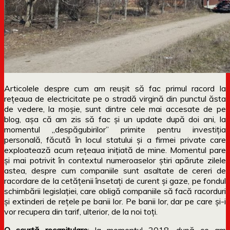
Articolele despre cum am reușit să fac primul racord la
rețeaua de electricitate pe o stradă virgină din punctul ăsta
de vedere, la moșie, sunt dintre cele mai accesate de pe
blog, așa că am zis să fac și un update după doi ani, la
momentul „despăgubirilor” primite pentru investiția
personală, făcută în locul statului și a firmei private care
exploatează acum rețeaua inițiată de mine. Momentul pare
și mai potrivit în contextul numeroaselor știri apărute zilele
astea, despre cum companiile sunt asaltate de cereri de
racordare de la cetățenii însetați de curent și gaze, pe fondul
schimbării legislației, care obligă companiile să facă racorduri
și extinderi de rețele pe banii lor. Pe banii lor, dar pe care și-i
vor recupera din tarif, ulterior, de la noi toți.
O scurtă recapitulare
: la momentul 2018, după ce am