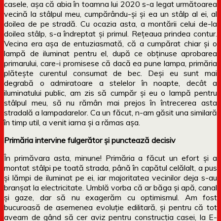
casele, așa că abia în toamna lui 2020 s-a legat următoarea
vecină la stâlpul meu, cumpărându-și și ea un stâlp al ei, al
doilea de pe stradă. Cu ocazia asta, a montării celui de-la
doilea stâlp, s-a îndreptat și primul. Rețeaua prindea contur.
Vecina era așa de entuziasmată, că a cumpărat chiar și o
lampă de iluminat pentru el, după ce obținuse aprobarea
primarului, care-i promisese că dacă ea pune lampa, primăria
plătește curentul consumat de bec. Deși eu sunt mai
degrabă o admiratoare a stelelor în noapte, decât a
iluminatului public, am zis să cumpăr și eu o lampă pentru
stâlpul meu, să nu rămân mai prejos în întrecerea asta
stradală a lampadarelor. Ca un făcut, n-am găsit una similară
în timp util, a venit iarna și a rămas așa.
Primăria intervine fulgerător și punctează decisiv
În primăvara asta, minune! Primăria a făcut un efort și a
montat stâlpi pe toată strada, până în capătul celălalt, a pus
și lămpi de iluminat pe ei, iar majoritatea vecinilor deja s-au
branșat la electricitate. Umblă vorba că ar băga și apă, canal
și gaze, dar să nu exagerăm cu optimismul. Am fost
bucuroasă de asemenea evoluție edilitară, și pentru că tot
aveam de gând să cer aviz pentru construcția casei, la E-