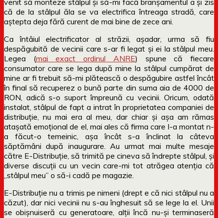
venit să monteze stâlpul și să-mi facă branșamentul a și zis
că de la stâlpul ăla se va electrifica întreaga stradă, care
aștepta deja fără curent de mai bine de zece ani.
Ca întâiul electrificator al străzii, așadar, urma să fiu
despăgubită de vecinii care s-ar fi legat și ei la stâlpul meu.
Legea (
mai exact ordinul ANRE
) spune că fiecare
consumator care se lega după mine la stâlpul cumpărat de
mine ar fi trebuit să-mi plătească o despăgubire astfel încât
în final să recuperez o bună parte din suma aia de 4000 de
RON, adică s-o suport împreună cu vecinii. Oricum, odată
instalat, stâlpul de fapt a intrat în proprietatea companiei de
distribuție, nu mai era al meu, dar chiar și așa am rămas
atașată emoțional de el, mai ales că firma care l-a montat n-
a făcut-o temeinic, așa încât s-a înclinat la câteva
săptămâni după inaugurare. Au urmat mai multe mesaje
către E-Distribuție, să trimită pe cineva să îndrepte stâlpul, și
diverse discuții cu un vecin care-mi tot atrăgea atenția că
„stâlpul meu” o să-i cadă pe magazie.
E-Distribuție nu a trimis pe nimeni (drept e că nici stâlpul nu a
căzut), dar nici vecinii nu s-au înghesuit să se lege la el. Unii
se obișnuiseră cu generatoare, alții încă nu-și terminaseră