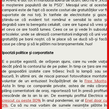
o moștenire populistă de la PSD”. Mesajul unic al acestei
campanii este de fapt că aceste costuri ale gratuităților vor fi
suportate de noi toți, în tarifele de electricitate și gaze,
știindu-se că evident tot românul e sensibil la asta și
degrabă sare la beregata celuilalt, care are tupeul să vrea și
el ceva ce are toată lumea. Ceea ce se și vede în subsolul
articolelor, unde se aliniază comentatorii indignați că unii vor
gratuități pe banii noștri, că le place să se ducă să-și facă
case pe câmp și să le plătim noi branșamentele, huo!
Ipocrizii politice și corporatiste
E o poziție egoistă, de orășean ajuns, care nu vede viața
decât până la contorul lui de pe palier, în timp ce țara are mii
de gospodării izolate care trăiesc încă la lampă sau se
bucură, în ultimii ani, de niscai panouri fotovoltaice montate
voluntar de un entuziast încăpățânat de la
Free Miorița
.
Asta în timp ce companiile private, astea de mila cărora
plâng comentatorii de oraș, raportează tot în presă profituri
crescânde de la an la an. De exemplu profitul Electrica a
crescut cu peste 80%
în anul pandemiei, iar al
Enel doar cu
9%
. Ca să nu mai vorbim de sumele nesimțite plătite în