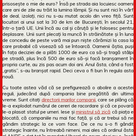
prisosește o mie de euro? Însă pe strada aia locuiesc oameni
care ani de zile au trăit la lumina lămpii. Și nu sunt nici în vârf
de deal, izolați, nici nu s-au mutat acolo din vreo fiță. Sunt
locuitori ai unui sat la 30 de km de București, în secolul 21,
într-o țară UE. Unii încă au cal și căruță și le folosesc pentru
deplasare. Unii sunt plecați la muncă în străinătate și în luna
de concediu de peste vară mai pun niște cărămizi la casa la
care probabil că visează să se întoarcă. Oamenii ăștia, puși
în fața deciziei de a plăti 1000 de euro ca să-și tragă stâlpi
pe stradă, plus încă 500 de euro să-și facă branșament în
propria curte, au zis pas acum doi ani. Anul ăsta, când a fost
„gratis”, s-au branșat rapid. Deci ceva o fi bun în regula asta
nouă.
Cu toate astea văd că se prefigurează o abolire a acestei
reguli, judecând după campania bine pregătită din ultima
vreme. Sunt citați
directorii marilor companii
, care se plâng că
le-a explodat numărul de cereri de racordare și că ce povară
le-a plasat statul pe umeri. Iese și
ministrul să zică
că piața e
blocată, că companiile nu mai fac față, și că ar trebui să ne
gândim strategic la ce vom face. De ce nu s-o fi gândit
strategic înainte, nu întreabă nimeni, mai ales că ordinul ăsta
al ANRE e dat tot în mandatul liberal de acum, deci nu e „încă