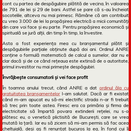
cont cu partea de despăgubire plătită de vecina, în valoarea
de 791 de lei și 29 de bani. Astfel se pare că s-au încheiat
socotelile, altceva nu mai primesc. Rămâne că am contribuit
cu vreo 3.000 de lei la propășirea electrică a micii comunități
din care voi face și eu parte. Pentru propășirea economică și
spirituală se jură alții, din timp în timp, la învestire.
Asta a fost experiența mea cu branșamentul plătit și
despăgubirile parțiale obținute după doi ani. Ordinul ANRE
conține o formulă matematică de calcul a sumelor, dar nu e
clar dacă și de ce când rețeaua este extinsă de o autoritate,
primul investitor nu mai primește despăgubiri.
Învrăjbește consumatorii și vei face profit
În toamna anului trecut, când ANRE a dat
ordinul ăla cu
gratuitatea branșamentelor
l-am salutat. Dacă ar fi existat
când m-am apucat eu să-mi electrific strada n-ar fi trebuit
să trec prin toate astea. Firesc era ca primăria și firma de
electricitate să împartă povara extinderii rețelei, nu s-o
plătesc eu, o venetică plictisită de București, care se vrea
mutată la țară. Iar eu să zicem să mi-am permis să fac acea
cheltuială, deși aș fi renunțat bucuros la ea, în fond cui îi