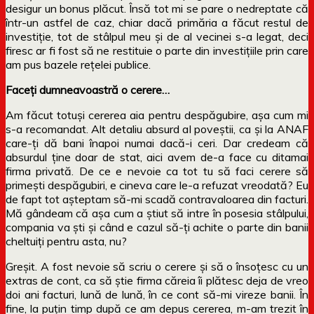
desigur un bonus plăcut. Însă tot mi se pare o nedreptate că
într-un astfel de caz, chiar dacă primăria a făcut restul de
investiție, tot de stâlpul meu și de al vecinei s-a legat, deci
firesc ar fi fost să ne restituie o parte din investițiile prin care
am pus bazele rețelei publice.
Faceți dumneavoastră o cerere…
Am făcut totuși cererea aia pentru despăgubire, așa cum mi
s-a recomandat. Alt detaliu absurd al poveștii, ca și la ANAF
care-ți dă bani înapoi numai dacă-i ceri. Dar credeam că
absurdul ține doar de stat, aici avem de-a face cu ditamai
firma privată. De ce e nevoie ca tot tu să faci cerere să
primești despăgubiri, e cineva care le-a refuzat vreodată? Eu
de fapt tot așteptam să-mi scadă contravaloarea din facturi.
Mă gândeam că așa cum a știut să intre în posesia stâlpului,
compania va ști și când e cazul să-ți achite o parte din banii
cheltuiți pentru asta, nu?
Greșit. A fost nevoie să scriu o cerere și să o însoțesc cu un
extras de cont, ca să știe firma căreia îi plătesc deja de vreo
doi ani facturi, lună de lună, în ce cont să-mi vireze banii. În
fine, la puțin timp după ce am depus cererea, m-am trezit în