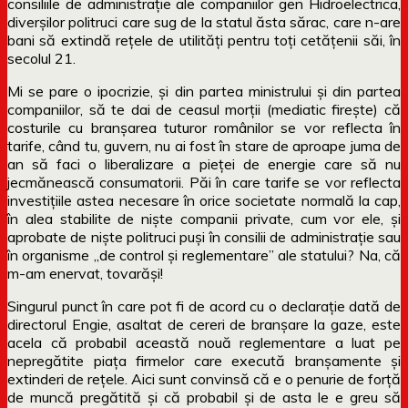
consiliile de administrație ale companiilor gen Hidroelectrica,
diverșilor politruci care sug de la statul ăsta sărac, care n-are
bani să extindă rețele de utilități pentru toți cetățenii săi, în
secolul 21.
Mi se pare o ipocrizie, și din partea ministrului și din partea
companiilor, să te dai de ceasul morții (mediatic firește) că
costurile cu branșarea tuturor românilor se vor reflecta în
tarife, când tu, guvern, nu ai fost în stare de aproape juma de
an să faci o liberalizare a pieței de energie care să nu
jecmănească consumatorii. Păi în care tarife se vor reflecta
investițiile astea necesare în orice societate normală la cap,
în alea stabilite de niște companii private, cum vor ele, și
aprobate de niște politruci puși în consilii de administrație sau
în organisme „de control și reglementare” ale statului? Na, că
m-am enervat, tovarăși!
Singurul punct în care pot fi de acord cu o declarație dată de
directorul Engie, asaltat de cereri de branșare la gaze, este
acela că probabil această nouă reglementare a luat pe
nepregătite piața firmelor care execută branșamente și
extinderi de rețele. Aici sunt convinsă că e o penurie de forță
de muncă pregătită și că probabil și de asta le e greu să