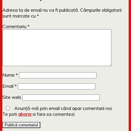
Adresa ta de email nu va fi publicată.
Câmpurile obligatorii
sunt marcate cu
*
Comentariu
*
Nume
*
Email
*
Site web
Anunță-mă prin email când apar comentarii noi.
Te poti
abona
si fara sa comentezi.