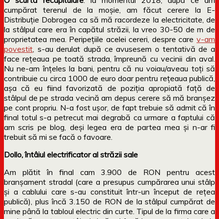
cumpărat terenul de la moșie, am făcut cerere la E-
Distribuție Dobrogea ca să mă racordeze la electricitate, de
la stâlpul care era în capătul străzii, la vreo 30-50 de m de
proprietatea mea. Peripețiile acelei cereri, despre care
v-am
povestit
, s-au derulat după ce avusesem o tentativă de a
face rețeaua pe toată strada, împreună cu vecinii din aval.
Nu ne-am înțeles la bani, pentru că nu voiau/aveau toți să
contribuie cu circa 1000 de euro doar pentru rețeaua publică,
așa că eu fiind favorizată de poziția apropiată față de
stâlpul de pe strada vecină am depus cerere să mă branșez
pe cont propriu. N-a fost ușor, de fapt trebuie să admit că în
final totul s-a petrecut mai degrabă ca urmare a faptului că
am scris pe blog, deși legea era de partea mea și n-ar fi
trebuit să mi se facă o favoare.
Dollo, întâiul electrificator al străzii sale
Am plătit în final cam 3.900 de RON pentru acest
branșament stradal (care a presupus cumpărarea unui stâlp
și a cablului care s-au constituit într-un început de rețea
publică), plus încă 3.150 de RON de la stâlpul cumpărat de
mine până la tabloul electric din curte. Tipul de la firma care a