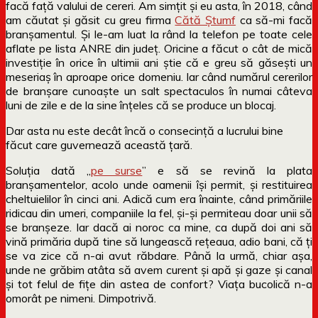
facă față valului de cereri. Am simțit și eu asta, în 2018, când
am căutat și găsit cu greu firma
Cătă Ștumf
ca să-mi facă
branșamentul. Și le-am luat la rând la telefon pe toate cele
aflate pe lista ANRE din județ. Oricine a făcut o cât de mică
investiție în orice în ultimii ani știe că e greu să găsești un
meseriaș în aproape orice domeniu. Iar când numărul cererilor
de branșare cunoaște un salt spectaculos în numai câteva
luni de zile e de la sine înțeles că se produce un blocaj.
Dar asta nu este decât încă o consecință a lucrului bine
făcut care guvernează această țară.
Soluția dată „
pe surse
” e să se revină la plata
branșamentelor, acolo unde oamenii își permit, și restituirea
cheltuielilor în cinci ani. Adică cum era înainte, când primăriile
ridicau din umeri, companiile la fel, și-și permiteau doar unii să
se branșeze. Iar dacă ai noroc ca mine, ca după doi ani să
vină primăria după tine să lungească rețeaua, adio bani, că ți
se va zice că n-ai avut răbdare. Până la urmă, chiar așa,
unde ne grăbim atâta să avem curent și apă și gaze și canal
și tot felul de fițe din astea de confort? Viața bucolică n-a
omorât pe nimeni. Dimpotrivă.