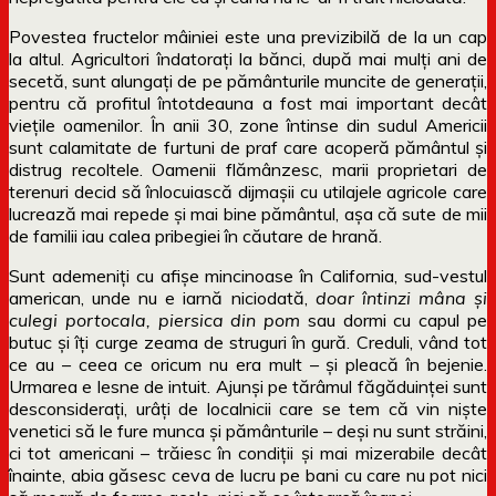
Povestea fructelor mâiniei este una previzibilă de la un cap
la altul. Agricultori îndatorați la bănci, după mai mulți ani de
secetă, sunt alungați de pe pământurile muncite de generații,
pentru că profitul întotdeauna a fost mai important decât
viețile oamenilor. În anii 30, zone întinse din sudul Americii
sunt calamitate de furtuni de praf care acoperă pământul și
distrug recoltele. Oamenii flămânzesc, marii proprietari de
terenuri decid să înlocuiască dijmașii cu utilajele agricole care
lucrează mai repede și mai bine pământul, așa că sute de mii
de familii iau calea pribegiei în căutare de hrană.
Sunt ademeniți cu afișe mincinoase în California, sud-vestul
american, unde nu e iarnă niciodată,
doar întinzi mâna și
culegi portocala, piersica din pom
sau dormi cu capul pe
butuc și îți curge zeama de struguri în gură. Creduli, vând tot
ce au – ceea ce oricum nu era mult – și pleacă în bejenie.
Urmarea e lesne de intuit. Ajunși pe tărâmul făgăduinței sunt
desconsiderați, urâți de localnicii care se tem că vin niște
venetici să le fure munca și pământurile – deși nu sunt străini,
ci tot americani – trăiesc în condiții și mai mizerabile decât
înainte, abia găsesc ceva de lucru pe bani cu care nu pot nici