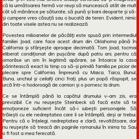
că la următoarea fermă vor reuși să muncească atât de mult
cât să mănânce pe săturate, să pună și bani deoparte și să-
și cumpere vreo căsuță sau o bucată de teren. Evident, nimic
din toate visele astea nu se realizează.
Povestea milioanelor de păcăliți este spusă prin intermediul
familiei Joad, care face acest drum din Oklahoma până în
California și sfârșește aproape decimată. Tom Joad, tocmai
eliberat condiționat din pușcărie după patru ani, pentru că
omorâse un om în legitimă apărare, se întoarce la casa
părintească exact la timp ca să-și prindă familia pe picior de
plecare spre California. Împreună cu Maica, Taica, Bunul,
Buna, unchiul și ceilalți cinci frați, plus un popă răspopit, se
urcă într-o hodoroagă de camion și o pornesc la drum.
Ce se întâmplă până la capătul drumului v-am zis, era
previzibil. Ce nu reușește Steinbeck să facă este să te
emoționeze suficient încât să-i iubești personajele. Să
trăiești cu ele nedreptatea care li se întâmplă, deși ar trebui.
Pentru că o înțelegi, nedreptatea e clară, revoltătoare, dar
nu reușește să treacă din paginile romanului în inima ta. Sau
o fi fost a mea ferecată.