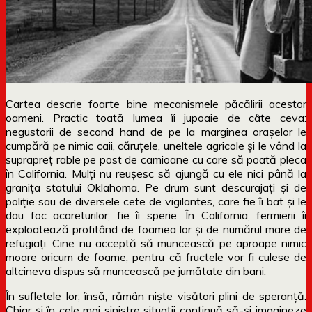
Cartea descrie foarte bine mecanismele păcălirii acestor
oameni. Practic toată lumea îi jupoaie de câte ceva:
negustorii de second hand de pe la marginea orașelor le
cumpără pe nimic caii, căruțele, uneltele agricole și le vând la
suprapreț rable pe post de camioane cu care să poată pleca
în California. Mulți nu reușesc să ajungă cu ele nici până la
granița statului Oklahoma. Pe drum sunt descurajați și de
poliție sau de diversele cete de vigilantes, care fie îi bat și le
dau foc acareturilor, fie îi sperie. În California, fermierii îi
exploatează profitând de foamea lor și de numărul mare de
refugiați. Cine nu acceptă să muncească pe aproape nimic
moare oricum de foame, pentru că fructele vor fi culese de
altcineva dispus să muncească pe jumătate din bani.
În sufletele lor, însă, rămân niște visători plini de speranță.
Chiar și în cele mai sinistre situații continuă să-și imagineze