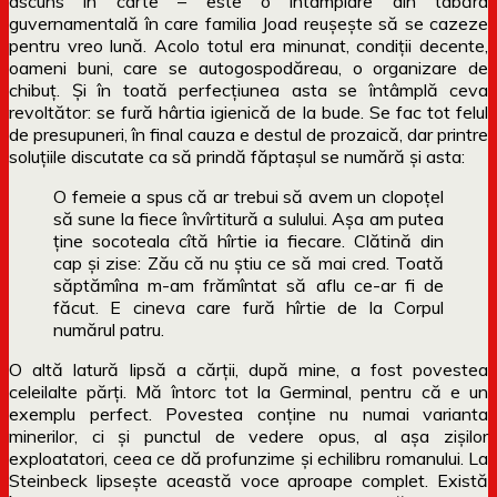
ascuns în carte – este o întâmplare din tabăra
guvernamentală în care familia Joad reușește să se cazeze
pentru vreo lună. Acolo totul era minunat, condiții decente,
oameni buni, care se autogospodăreau, o organizare de
chibuț. Și în toată perfecțiunea asta se întâmplă ceva
revoltător: se fură hârtia igienică de la bude. Se fac tot felul
de presupuneri, în final cauza e destul de prozaică, dar printre
soluțiile discutate ca să prindă făptașul se numără și asta:
O femeie a spus că ar trebui să avem un clopoţel
să sune la fiece învîrtitură a sulului. Aşa am putea
ţine socoteala cîtă hîrtie ia fiecare. Clătină din
cap şi zise: Zău că nu ştiu ce să mai cred. Toată
săptămîna m-am frămîntat să aflu ce-ar fi de
făcut. E cineva care fură hîrtie de la Corpul
numărul patru.
O altă latură lipsă a cărții, după mine, a fost povestea
celeilalte părți. Mă întorc tot la Germinal, pentru că e un
exemplu perfect. Povestea conține nu numai varianta
minerilor, ci și punctul de vedere opus, al așa zișilor
exploatatori, ceea ce dă profunzime și echilibru romanului. La
Steinbeck lipsește această voce aproape complet. Există