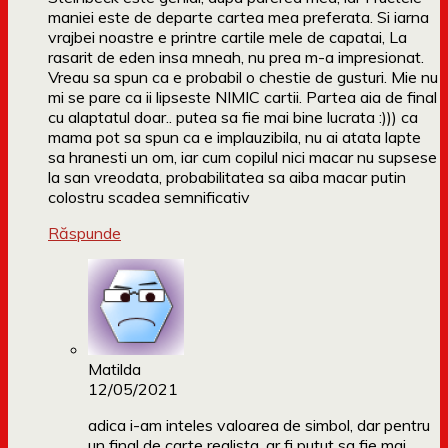
maniei este de departe cartea mea preferata. Si iarna
vrajbei noastre e printre cartile mele de capatai, La
rasarit de eden insa mneah, nu prea m-a impresionat.
Vreau sa spun ca e probabil o chestie de gusturi. Mie nu
mi se pare ca ii lipseste NIMIC cartii. Partea aia de final
cu alaptatul doar.. putea sa fie mai bine lucrata :))) ca
mama pot sa spun ca e implauzibila, nu ai atata lapte
sa hranesti un om, iar cum copilul nici macar nu supsese
la san vreodata, probabilitatea sa aiba macar putin
colostru scadea semnificativ
Răspunde
Matilda
12/05/2021
adica i-am inteles valoarea de simbol, dar pentru
un final de carte realista, ar fi putut sa fie mai