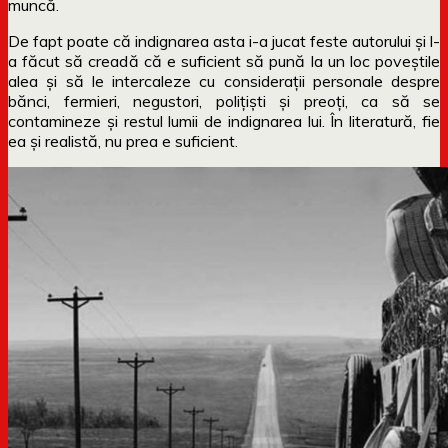
muncă.
De fapt poate că indignarea asta i-a jucat feste autorului și l-
a făcut să creadă că e suficient să pună la un loc poveștile
alea și să le intercaleze cu considerații personale despre
bănci, fermieri, negustori, polițiști și preoți, ca să se
contamineze și restul lumii de indignarea lui. În literatură, fie
ea și realistă, nu prea e suficient.