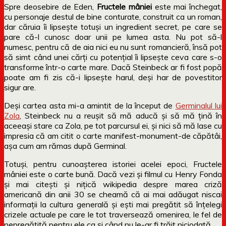
Spre deosebire de Eden,
Fructele mâniei
este mai închegat,
cu personaje destul de bine conturate, construit ca un roman,
dar căruia îi lipsește totuși un ingredient secret, pe care se
pare că-l cunosc doar unii pe lumea asta. Nu pot să-l
numesc, pentru că de aia nici eu nu sunt romancieră, însă pot
să simt când unei cărți cu potențial îi lipsește ceva care s-o
transforme într-o carte mare. Dacă Steinbeck ar fi fost popă
poate am fi zis că-i lipsește harul, deși har de povestitor
sigur are.
Deși cartea asta mi-a amintit de la început de
Germinalul lui
Zola
, Steinbeck nu a reușit să mă aducă și să mă țină în
aceeași stare ca Zola, pe tot parcursul ei, și nici să mă lase cu
impresia că am citit o carte manifest-monument-de căpătâi,
așa cum am rămas după Germinal.
Totuși, pentru cunoașterea istoriei acelei epoci, Fructele
mâniei este o carte bună. Dacă vezi și filmul cu Henry Fonda
și mai citești și nițică wikipedia despre marea criză
americană din anii 30 se cheamă că ai mai adăugat niscai
informații la cultura generală și ești mai pregătit să înțelegi
crizele actuale pe care le tot traversează omenirea, le fel de
nepregătită pentru ele ca și când nu le-ar fi trăit niciodată.