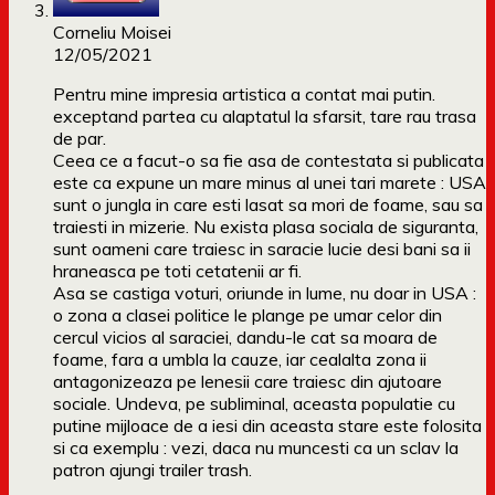
Corneliu Moisei
12/05/2021
Pentru mine impresia artistica a contat mai putin.
exceptand partea cu alaptatul la sfarsit, tare rau trasa
de par.
Ceea ce a facut-o sa fie asa de contestata si publicata
este ca expune un mare minus al unei tari marete : USA
sunt o jungla in care esti lasat sa mori de foame, sau sa
traiesti in mizerie. Nu exista plasa sociala de siguranta,
sunt oameni care traiesc in saracie lucie desi bani sa ii
hraneasca pe toti cetatenii ar fi.
Asa se castiga voturi, oriunde in lume, nu doar in USA :
o zona a clasei politice le plange pe umar celor din
cercul vicios al saraciei, dandu-le cat sa moara de
foame, fara a umbla la cauze, iar cealalta zona ii
antagonizeaza pe lenesii care traiesc din ajutoare
sociale. Undeva, pe subliminal, aceasta populatie cu
putine mijloace de a iesi din aceasta stare este folosita
si ca exemplu : vezi, daca nu muncesti ca un sclav la
patron ajungi trailer trash.