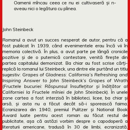
Oamenii mîncau ceea ce nu ei cultivaseră şi n-
aveau nici o legătura cu pîinea.
John Steinbeck
Romanul a avut un succes nesperat de autor, pentru că a
fost publicat în 1939, când evenimentele erau încă vii în
memoria colectivă. În plus, a avut parte pe lângă cronicile
pozitive și de o puternică contestare, venită firește din
partea capitalului demonizat. Ba chiar au fost scrise cărți-
replică la romanul lui Steinbeck, una dintre ele purtând un titlu
sugestiv:
Grapes
of
Gladness
:
California’s
Refreshing
and
Inspiring
Answer
to
John
Steinbeck’s
Grapes
of Wrath
(
Fructele
bucuriei
:
Răspunsul
însufleţitor
şi
înălţător
al
Californiei
la
Fructele
mîniei
de
John
Steinbeck
). În unele
zone cartea a fost interzisă în biblioteci, licee, ba chiar și
arsă, și asta nu a făcut decât să-i sporească faima.
Ecranizarea din 1940, premiul Pulitzer și National Book
Award luate pentru acest roman au făcut restul de
publicitate, așa că astăzi vorbim despre o capodoperă a
literaturii americane, tradusă în 30 de limbi, ecranizată,