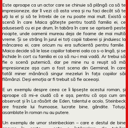
Este aproape ca un actor care se chinuie să plângă ca să te
impresioneze, dar îl vezi că asta vrea și nu faci decât să te
uiți la el și să te întrebi de ce nu poate mai mult. Există o
scenă în care Maica gătește pentru toată familia ei, ce
aduseseră cu ei pe drum, în tabăra în care se opriseră peste
noapte, unde oamenii mureau deja de foame de mai multă
vreme. Și se strâng în jurul ei toți copiii taberei și jinduiesc la
mâncarea ei, care oricum nu era suficientă pentru familie.
Maica decide să le lase copiilor taberei oala ca s-o lingă, și se
închide în cort cu familia ei ca să nu-i mai vadă. Ar trebui să
fie o scenă puternică, dar pe mine nu a reușit să mă
impresioneze așa cum a fost scena din Germinal, în care
tatăl miner mănâncă singur mezeluri în fața copiilor săi
flămânzi. Deși emoția ar fi trebuit să fie aceeași.
E un exemplu despre ceea ce îi lipsește acestui roman, și
aproape că mi-e ciudă că e așa, pentru că așa cum am
observat și în La răsărit de Eden, talentul e acolo, Steinbeck
are frazele lui frumoase, lucrate bine, gândite. Totuși,
asamblate în roman nu au putere.
Un exemplu de umor steinbeckian – care e destul de bine