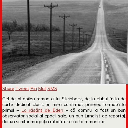
Share
Tweet
Pin
Mail
SMS
Cel de-al doilea roman al lui Steinbeck, de la clubul ăsta de
carte dedicat clasicilor, mi-a confirmat părerea formată la
primul –
La răsărit de Eden
– că domnul a fost un bun
observator social al epocii sale, un bun jurnalist de reportaj,
dar un scriitor mai puțin răbdător cu arta romanului.