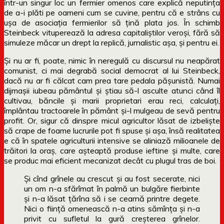
într-un singur loc un fermier omenos care explică neputința
de a-i plăti pe oameni cum se cuvine, pentru că e strâns cu
ușa de asociația fermierilor să țină plata jos. În schimb
Steinbeck vituperează la adresa capitaliștilor veroși, fără să
simuleze măcar un drept la replică, jurnalistic așa, și pentru ei.
Și nu ar fi, poate, nimic în neregulă cu discursul nu neapărat
comunist, ci mai degrabă social democrat al lui Steinbeck,
dacă nu ar fi călcat cam prea tare pedala pășunistă. Numai
dijmașii iubeau pământul și știau să-l asculte atunci când îl
cultivau, băncile și marii proprietari erau reci, calculați,
împlântau tractoarele în pământ și-l mulgeau de sevă pentru
profit. Or, sigur că dinspre micul agricultor lăsat de izbeliște
să crape de foame lucrurile pot fi spuse și așa, însă realitatea
e că în spatele agriculturii intensive se aliniază milioanele de
trăitori la oraș, care așteaptă produse ieftine și multe, care
se produc mai eficient mecanizat decât cu plugul tras de boi.
Şi cînd grînele au crescut şi au fost secerate, nici
un om n-a sfărîmat în palmă un bulgăre fierbinte
şi n-a lăsat ţărîna să i se cearnă printre degete.
Nici o fiinţă omenească n-a atins sămînţa şi n-a
privit cu sufletul la gură creşterea grînelor.