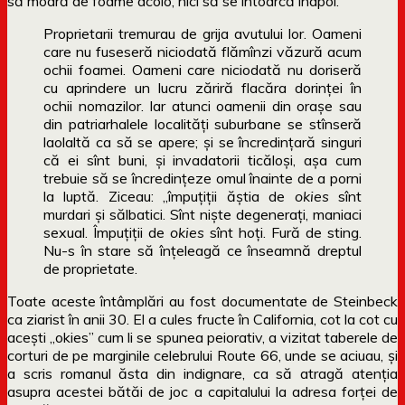
să moară de foame acolo, nici să se întoarcă înapoi.
Proprietarii tremurau de grija avutului lor. Oameni
care nu fuseseră niciodată flămînzi văzură acum
ochii foamei. Oameni care niciodată nu doriseră
cu aprindere un lucru zăriră flacăra dorinţei în
ochii nomazilor. Iar atunci oamenii din oraşe sau
din patriarhalele localităţi suburbane se stînseră
laolaltă ca să se apere; şi se încredinţară singuri
că ei sînt buni, şi invadatorii ticăloşi, aşa cum
trebuie să se încredinţeze omul înainte de a porni
la luptă. Ziceau: „împuţiţii ăştia de
okies
sînt
murdari şi sălbatici. Sînt nişte degeneraţi, maniaci
sexual. Împuţiţii de
okies
sînt hoţi. Fură de sting.
Nu-s în stare să înţeleagă ce înseamnă dreptul
de proprietate.
Toate aceste întâmplări au fost documentate de Steinbeck
ca ziarist în anii 30. El a cules fructe în California, cot la cot cu
acești „okies” cum li se spunea peiorativ, a vizitat taberele de
corturi de pe marginile celebrului Route 66, unde se aciuau, și
a scris romanul ăsta din indignare, ca să atragă atenția
asupra acestei bătăi de joc a capitalului la adresa forței de