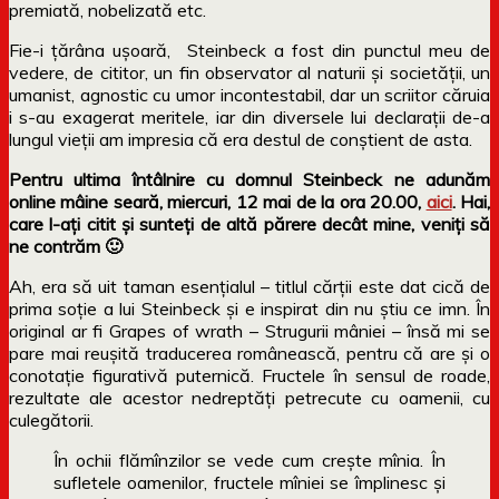
premiată, nobelizată etc.
Fie-i țărâna ușoară, Steinbeck a fost din punctul meu de
vedere, de cititor, un fin observator al naturii și societății, un
umanist, agnostic cu umor incontestabil, dar un scriitor căruia
i s-au exagerat meritele, iar din diversele lui declarații de-a
lungul vieții am impresia că era destul de conștient de asta.
Pentru ultima întâlnire cu domnul Steinbeck ne adunăm
online mâine seară, miercuri, 12 mai de la ora 20.00,
aici
. Hai,
care l-ați citit și sunteți de altă părere decât mine, veniți să
ne contrăm 🙂
Ah, era să uit taman esențialul – titlul cărții este dat cică de
prima soție a lui Steinbeck și e inspirat din nu știu ce imn. În
original ar fi Grapes of wrath – Strugurii mâniei – însă mi se
pare mai reușită traducerea românească, pentru că are și o
conotație figurativă puternică. Fructele în sensul de roade,
rezultate ale acestor nedreptăți petrecute cu oamenii, cu
culegătorii.
În ochii flămînzilor se vede cum creşte mînia. În
sufletele oamenilor, fructele mîniei se împlinesc şi