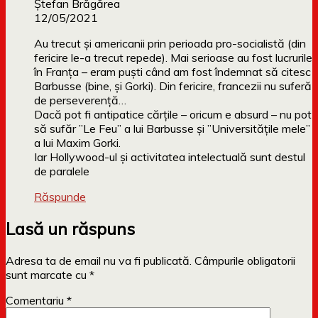
Ștefan Brăgărea
12/05/2021
Au trecut și americanii prin perioada pro-socialistă (din
fericire le-a trecut repede). Mai serioase au fost lucrurile
în Franța – eram puști când am fost îndemnat să citesc
Barbusse (bine, și Gorki). Din fericire, francezii nu suferă
de perseverență…
Dacă pot fi antipatice cărțile – oricum e absurd – nu pot
să sufăr ”Le Feu” a lui Barbusse și ”Universitățile mele”
a lui Maxim Gorki.
Iar Hollywood-ul și activitatea intelectuală sunt destul
de paralele
Răspunde
Lasă un răspuns
Adresa ta de email nu va fi publicată.
Câmpurile obligatorii
sunt marcate cu
*
Comentariu
*