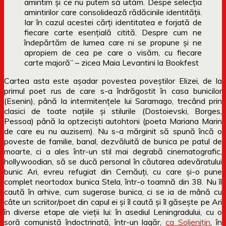
amintim și ce nu putem să uităm. Despe selecția
amintirilor care consolidează rădăcinile identității.
Iar în cazul acestei cărți identitatea e forjată de
fiecare carte esențială citită. Despre cum ne
îndepărtăm de lumea care ni se propune și ne
apropiem de cea pe care o visăm, cu fiecare
carte majoră” – zicea Maia Levantini la Bookfest
Cartea asta este așadar povestea poveștilor Elizei, de la
primul poet rus de care s-a îndrăgostit în casa bunicilor
(Esenin), până la intermitențele lui Saramago, trecând prin
clasici de toate națiile și stilurile (Dostoievski, Borges,
Pessoa) până la optzeciști autohtoni (poeta Mariana Marin
de care eu nu auzisem). Nu s-a mărginit să spună încă o
poveste de familie, banal, dezvăluită de bunica pe patul de
moarte, ci a ales într-un stil mai degrabă cinematografic,
hollywoodian, să se ducă personal în căutarea adevăratului
bunic Ari, evreu refugiat din Cernăuți, cu care și-o pune
complet neortodox bunica Stela, într-o toamnă din 38. Nu îl
caută în arhive, cum sugerase bunica, ci se ia de mână cu
câte un scriitor/poet din capul ei și îl caută și îl găsește pe Ari
în diverse etape ale vieții lui: în asediul Leningradului, cu o
soră comunistă îndoctrinată, într-un lagăr,
ca Soljenițin
, în