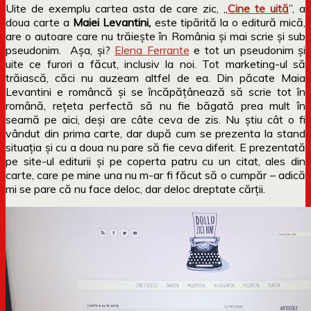
Uite de exemplu cartea asta de care zic, „
Cine te uită
”, a
doua carte a
Maiei Levantini
,
este tipărită la o editură mică,
are o autoare care nu trăiește în România și mai scrie și sub
pseudonim. Așa, și?
Elena Ferrante
e tot un pseudonim și
uite ce furori a făcut, inclusiv la noi. Tot marketing-ul să
trăiască, căci nu auzeam altfel de ea. Din păcate Maia
Levantini e româncă și se încăpățânează să scrie tot în
română, rețeta perfectă să nu fie băgată prea mult în
seamă pe aici, deși are câte ceva de zis. Nu știu cât o fi
vândut din prima carte, dar după cum se prezenta la stand
situația și cu a doua nu pare să fie ceva diferit. E prezentată
pe site-ul editurii și pe coperta patru cu un citat, ales din
carte, care pe mine una nu m-ar fi făcut să o cumpăr – adică
mi se pare că nu face deloc, dar deloc dreptate cărții.