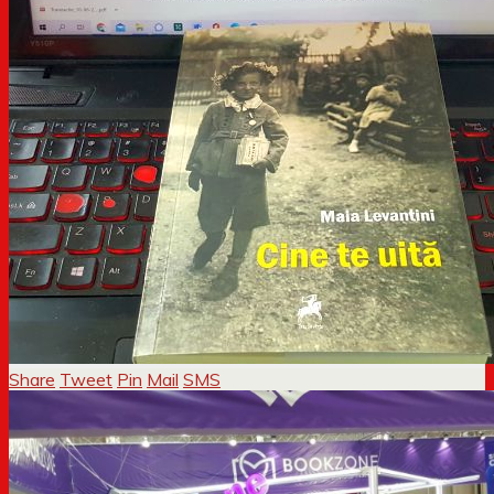
Share
Tweet
Pin
Mail
SMS