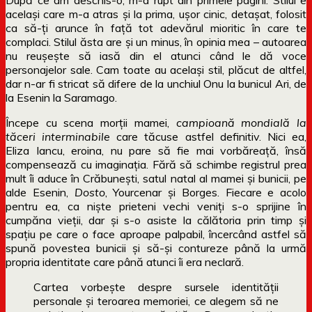
același care m-a atras și la prima, ușor cinic, detașat, folosit
ca să-ți arunce în față tot adevărul mioritic în care te
complaci. Stilul ăsta are și un minus, în opinia mea – autoarea
nu reușește să iasă din el atunci când le dă voce
personajelor sale. Cam toate au același stil, plăcut de altfel,
dar n-ar fi stricat să difere de la unchiul Onu la bunicul Ari, de
la Esenin la Saramago.
Începe cu scena morții mamei,
campioană mondială la
tăceri interminabile
care tăcuse astfel definitiv. Nici ea,
Eliza Iancu, eroina, nu pare să fie mai vorbăreață, însă
compensează cu imaginația. Fără să schimbe registrul prea
mult îi aduce în Crăbunești, satul natal al mamei și bunicii, pe
alde Esenin,
Dosto
, Yourcenar și Borges. Fiecare e acolo
pentru ea, ca niște prieteni vechi veniți s-o sprijine în
cumpăna vieții, dar și s-o asiste la călătoria prin timp și
spațiu pe care o face aproape palpabil, încercând astfel să
spună povestea bunicii și să-și contureze până la urmă
propria identitate care până atunci îi era neclară.
Cartea vorbește despre sursele identității
personale și teroarea memoriei, ce alegem să ne