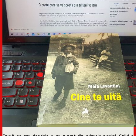
După ce am deschis-o, m-a rupt din primele pagini. Stilul e