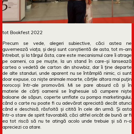
tot Bookfest 2022
Precum se vede, alegeri subiective, căci astea ne
guvernează viața, și deși sunt conștientă de asta, tot m-am
întrebat, și la târgul ăsta, care este mecanismul care îi atrage
pe oameni, ca pe muște, la un stand în care-și lansează
cartea o vedetă de carton din showbiz, dar îi ține departe
de alte standuri, unde aparent nu se întâmplă nimic, ci sunt
doar expuse, ca niște animale moarte, cărțile altora mai puțin
norocoși într-ale promovării. Mi se pare absurd că și în
materie de cărți oamenii se înghesuie să cumpere niște
baloane de săpun, coperte umflate cu pompa marketingului,
când o carte nu poate fi cu adevărat apreciată decât atunci
când e deschisă, răsfoită și citită în cele din urmă. Și asta
într-o stare de spirit favorabilă, căci altfel oricât de bună ar fi
ea tot riscă să nu te atingă acolo unde trebuie și să n-o
apreciezi ca atare.