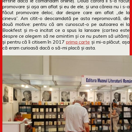
ieftine dacă le comandam online). Două cărora li s-a făcut
promovare și așa am aflat și eu de ele, și una căreia nu i s-a
făcut promovare deloc, dar despre care am aflat „de la
cineva”. Am citit-o deocamdată pe asta nepromovată, din
două motive: pentru că am cunoscut-o pe autoarea ei la
Bookfest și m-a incitat ce a spus la lansare (
cartea este
despre ce alegem să ne amintim și ce nu putem să uităm)
,
și pentru că îi citisem în 2017
prima carte
și mi-a plăcut, așa
că eram curioasă dacă o să-mi placă și asta.