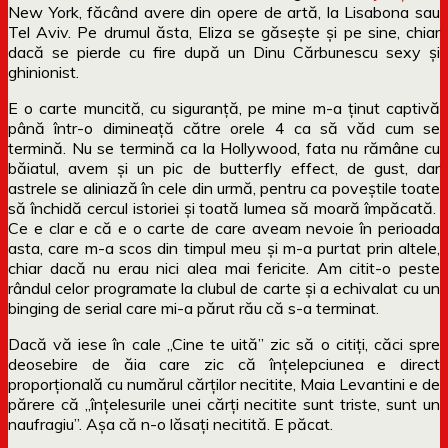
New York, făcând avere din opere de artă, la Lisabona sau
Tel Aviv. Pe drumul ăsta, Eliza se găsește și pe sine, chiar
dacă se pierde cu fire după un Dinu Cărbunescu sexy și
ghinionist.
E o carte muncită, cu siguranță, pe mine m-a ținut captivă
până într-o dimineață către orele 4 ca să văd cum se
termină. Nu se termină ca la Hollywood, fata nu rămâne cu
băiatul, avem și un pic de butterfly effect, de gust, dar
astrele se aliniază în cele din urmă, pentru ca poveștile toate
să închidă cercul istoriei și toată lumea să moară împăcată.
Ce e clar e că e o carte de care aveam nevoie în perioada
asta, care m-a scos din timpul meu și m-a purtat prin altele,
chiar dacă nu erau nici alea mai fericite. Am citit-o peste
rândul celor programate la clubul de carte și a echivalat cu un
binging de serial care mi-a părut rău că s-a terminat.
Dacă vă iese în cale „Cine te uită” zic să o citiți, căci spre
deosebire de ăia care zic că înțelepciunea e direct
proporțională cu numărul cărților necitite, Maia Levantini e de
părere că „înțelesurile unei cărți necitite sunt triste, sunt un
naufragiu”. Așa că n-o lăsați necitită. E păcat.