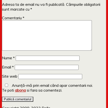
Adresa ta de email nu va fi publicată.
Câmpurile obligatorii
sunt marcate cu
*
Comentariu
*
Nume
*
Email
*
Site web
Anunță-mă prin email când apar comentarii noi.
Te poti
abona
si fara sa comentezi.