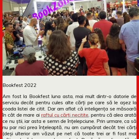
Bookfest 2022
Am fost la Bookfest luna asta, mai mult dintr-o datorie de
serviciu decât pentru cules alte cărți pe care să le așez la
coada listei de citit. Dar am aflat că inteligența se măsoară
în cât de mare ai
raftul cu cărți necitite
, pentru că alea arată
ce nu știi, iar asta e semn de înțelepciune. Prin urmare, ca să
nu par nici prea înțeleaptă, nu am cumpărat decât trei cărți
(deși ulterior am văzut pe net că toate trei ar fi fost mai