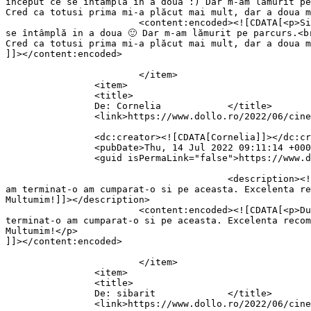
început ce se întâmplă in a doua :) Dar m-am lămurit pe
Cred ca totusi prima mi-a plăcut mai mult, dar a doua m
			<content:encoded><![CDATA[<p>Si mie mi-au plăcut. Le-am citit una dupa alta, iar dupa prima trebuie sa recunosc ca n-am înțeles la început ce 
se întâmplă in a doua 🙂 Dar m-am lămurit pe parcurs.<br
Cred ca totusi prima mi-a plăcut mai mult, dar a doua m
]]></content:encoded>

			</item>

		<item>

		<title>

		De: Cornelia		</title>

		<link>https://www.dollo.ro/2022/06/cine-te-uita-recenzie-maia-levantini/comment-page-1/#comment-154424</link>

		<dc:creator><![CDATA[Cornelia]]></dc:creator>

		<pubDate>Thu, 14 Jul 2022 09:11:14 +0000</pubDate>

		<guid isPermaLink="false">https://www.dollo.ro/?p=38217#comment-154424</guid>

					<description><![CDATA[Dupa ce am vazut recomandarea ta, am cumparat prima carte. Mi-a placut foarte mult, astfel ca imediat ce 
am terminat-o am cumparat-o si pe aceasta. Excelenta re
Multumim!]]></description>

			<content:encoded><![CDATA[<p>Dupa ce am vazut recomandarea ta, am cumparat prima carte. Mi-a placut foarte mult, astfel ca imediat ce am 
terminat-o am cumparat-o si pe aceasta. Excelenta recom
Multumim!</p>

]]></content:encoded>

			</item>

		<item>

		<title>

		De: sibarit		</title>

		<link>https://www.dollo.ro/2022/06/cine-te-uita-recenzie-maia-levantini/comment-page-1/#comment-153880</link>
