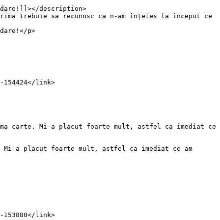
dare!]]></description>

dare!</p>
