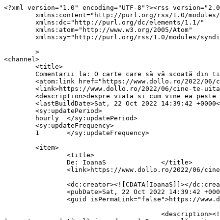
<?xml version="1.0" encoding="UTF-8"?><rss version="2.0
	xmlns:content="http://purl.org/rss/1.0/modules/content/"

	xmlns:dc="http://purl.org/dc/elements/1.1/"

	xmlns:atom="http://www.w3.org/2005/Atom"

	xmlns:sy="http://purl.org/rss/1.0/modules/syndication/"

	>

<channel>

	<title>

	Comentarii la: O carte care să vă scoată din timpul vostru	</title>

	<atom:link href="https://www.dollo.ro/2022/06/cine-te-uita-recenzie-maia-levantini/feed/" rel="self" type="application/rss+xml" />

	<link>https://www.dollo.ro/2022/06/cine-te-uita-recenzie-maia-levantini/</link>

	<description>despre viata si cum vine ea peste tine</description>

	<lastBuildDate>Sat, 22 Oct 2022 14:39:42 +0000</lastBuildDate>

	<sy:updatePeriod>

	hourly	</sy:updatePeriod>

	<sy:updateFrequency>

	1	</sy:updateFrequency>

	<item>

		<title>

		De: IoanaS		</title>

		<link>https://www.dollo.ro/2022/06/cine-te-uita-recenzie-maia-levantini/comment-page-1/#comment-158139</link>

		<dc:creator><![CDATA[IoanaS]]></dc:creator>

		<pubDate>Sat, 22 Oct 2022 14:39:42 +0000</pubDate>

		<guid isPermaLink="false">https://www.dollo.ro/?p=38217#comment-158139</guid>

					<description><![CDATA[Si mie mi-au plăcut. Le-am citit una dupa alta, iar dupa prima trebuie sa recunosc ca n-am înțeles la 