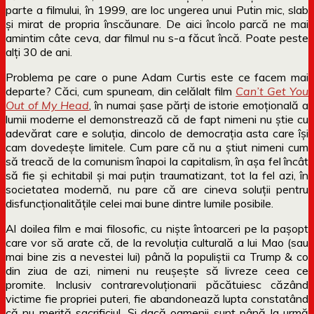
parte a filmului, în 1999, are loc ungerea unui Putin mic, slab
și mirat de propria înscăunare. De aici încolo parcă ne mai
amintim câte ceva, dar filmul nu s-a făcut încă. Poate peste
alți 30 de ani.
Problema pe care o pune Adam Curtis este ce facem mai
departe? Căci, cum spuneam, din celălalt film
Can’t Get You
Out of My Head
, în numai șase părți de istorie emoțională a
lumii moderne el demonstrează că de fapt nimeni nu știe cu
adevărat care e soluția, dincolo de democrația asta care își
cam dovedește limitele. Cum pare că nu a știut nimeni cum
să treacă de la comunism înapoi la capitalism, în așa fel încât
să fie și echitabil și mai puțin traumatizant, tot la fel azi, în
societatea modernă, nu pare că are cineva soluții pentru
disfuncționalitățile celei mai bune dintre lumile posibile.
Al doilea film e mai filosofic, cu niște întoarceri pe la pașopt
care vor să arate că, de la revoluția culturală a lui Mao (sau
mai bine zis a nevestei lui) până la populiștii ca Trump & co
din ziua de azi, nimeni nu reușește să livreze ceea ce
promite. Inclusiv contrarevoluționarii păcătuiesc căzând
victime fie propriei puteri, fie abandonează lupta constatând
că nu merită sacrificiul. Și dacă oamenii sunt până la urmă