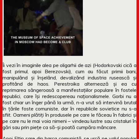
Îi vezi în imaginile alea pe oligarhii de azi (Hodorkovski cică a
fost primul, apoi Berezovski), cum au făcut primii bani,
manipulând și înșelând, devalizând industria rusească și
profitând de haos. Perestroika alternează și ea cu
reprimarea sângeroasă a manifestațiilor populare în fostele
republici, care își redescopereau naționalismele. Gorbi nu a
fost chiar un înger până la urmă, n-a vrut să intervină brutal
în țările foste comuniste, dar în republicile sovietice nu s-a
sfiit. Oameni plătiți în produsele pe care le făceau în fabrici și
pe care nu le mai voia nimeni – vindeau lustre sau cristaluri în
gări sau prin piețe ca să-și poată cumpăra mâncare.
Apoi Eltin sare din barca comunistă, se urcă pe valul popular