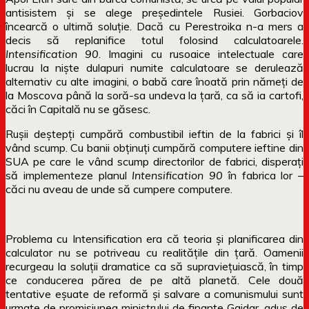
antisistem și se alege președintele Rusiei. Gorbaciov
încearcă o ultimă soluție. Dacă cu Perestroika n-a mers a
decis să replanifice totul folosind calculatoarele.
Intensification 90
. Imagini cu rusoaice intelectuale care
lucrau la niște dulapuri numite calculatoare se derulează
alternativ cu alte imagini, o babă care înoată prin nămeți de
la Moscova până la soră-sa undeva la țară, ca să ia cartofi,
căci în Capitală nu se găsesc.
Rușii deștepți cumpără combustibil ieftin de la fabrici și îl
vând scump. Cu banii obținuți cumpără computere ieftine din
SUA pe care le vând scump directorilor de fabrici, disperați
să implementeze planul
Intensification 90
în fabrica lor –
căci nu aveau de unde să cumpere computere.
Problema cu Intensification era că teoria și planificarea din
calculator nu se potriveau cu realitățile din țară. Oamenii
recurgeau la soluții dramatice ca să supraviețuiască, în timp
ce conducerea părea de pe altă planetă. Cele două
tentative eșuate de reformă și salvare a comunismului sunt
urmate de promisiunea ministrului de finanțe Gaidar, adus de