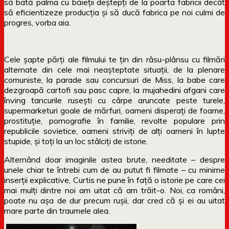
să bată palma cu băieții deștepți de la poarta fabricii decât
să eficientizeze producția și să ducă fabrica pe noi culmi de
progres, vorba aia.
Cele șapte părți ale filmului te țin din râsu-plânsu cu filmări
alternate din cele mai neașteptate situații, de la plenare
comuniste, la parade sau concursuri de Miss, la babe care
dezgroapă cartofi sau pasc capre, la mujahedini afgani care
înving tancurile rusești cu cârpe aruncate peste turele,
supermarketuri goale de mărfuri, oameni disperați de foame,
prostituție, pornografie în familie, revolte populare prin
republicile sovietice, oameni striviți de alți oameni în lupte
stupide, și toți la un loc stâlciți de istorie.
Alternând doar imaginile astea brute, needitate – despre
unele chiar te întrebi cum de au putut fi filmate – cu minime
inserții explicative, Curtis ne pune în față o istorie pe care cei
mai mulți dintre noi am uitat că am trăit-o. Noi, ca români,
poate nu așa de dur precum rușii, dar cred că și ei au uitat
mare parte din traumele alea.