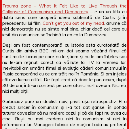
Trauma zone – What It Felt Like to Live Through the
Collapse of Communism and Democracy
– e un un titlu cu
dublu sens care acoperă ideea subliniată de Curtis și în
precedentul lui film,
Can’t get you out of my head
, anume că
nici democrația nu se simte mai bine, chiar dacă cei care au
ieșit din comunism se închină la ea ca la Dumnezeu.
Deși am fost contemporană cu istoria asta curatoriată de
Curtis din arhiva BBC, mi-am dat seama văzând filmul că
sunt multe lucruri pe care nu le știam și nu le-am înțeles sau
nu le-am reținut corect ca văzute la TV la vremea lor.
Inevitabil am urmărit filmul și evoluția căderii comunismului în
Rusia comparând cu ce am trăit noi în România. Și am înțeles
câteva lucruri altfel. De fapt cred că doar le pun acum, după
30 de ani, într-un context pe care atunci nu-l aveam. Nici eu,
nici mulți alții.
Gorbaciov pare un idealist naiv, privit așa retrospectiv. El a
crezut sincer în comunism și i-a tot dat șanse, în pofida
tuturor dovezilor că nu mai era cazul și că de fapt nu avea cu
cine. Rușii nu mai credeau nici în comunism și nici în
reformarea lui. Managerii fabricii de mașini Lada au preferat