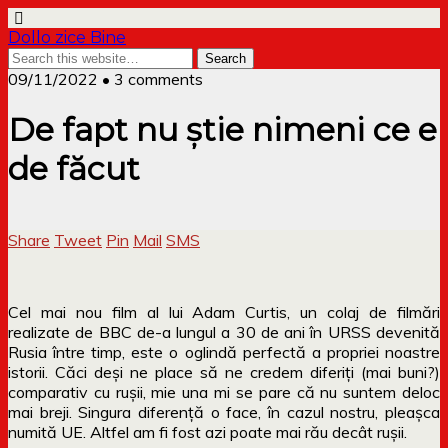
Dollo zice Bine
09/11/2022 • 3 comments
De fapt nu știe nimeni ce e
de făcut
Share
Tweet
Pin
Mail
SMS
Cel mai nou film al lui Adam Curtis, un colaj de filmări
realizate de BBC de-a lungul a 30 de ani în URSS devenită
Rusia între timp, este o oglindă perfectă a propriei noastre
istorii. Căci deși ne place să ne credem diferiți (mai buni?)
comparativ cu rușii, mie una mi se pare că nu suntem deloc
mai breji. Singura diferență o face, în cazul nostru, pleașca
numită UE. Altfel am fi fost azi poate mai rău decât rușii.