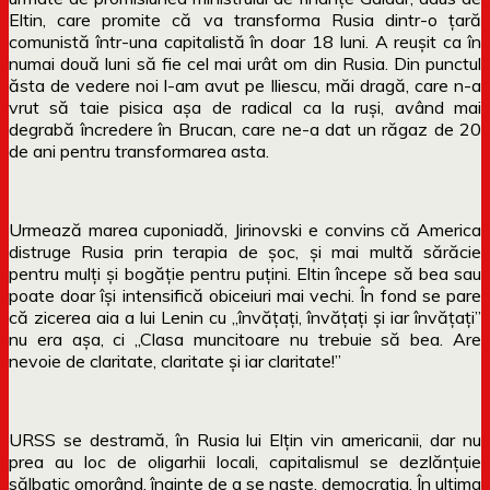
Eltin, care promite că va transforma Rusia dintr-o țară
comunistă într-una capitalistă în doar 18 luni. A reușit ca în
numai două luni să fie cel mai urât om din Rusia. Din punctul
ăsta de vedere noi l-am avut pe Iliescu, măi dragă, care n-a
vrut să taie pisica așa de radical ca la ruși, având mai
degrabă încredere în Brucan, care ne-a dat un răgaz de 20
de ani pentru transformarea asta.
Urmează marea cuponiadă, Jirinovski e convins că America
distruge Rusia prin terapia de șoc, și mai multă sărăcie
pentru mulți și bogăție pentru puțini. Eltin începe să bea sau
poate doar își intensifică obiceiuri mai vechi. În fond se pare
că zicerea aia a lui Lenin cu „învățați, învățați și iar învățați”
nu era așa, ci „Clasa muncitoare nu trebuie să bea. Are
nevoie de claritate, claritate și iar claritate!”
URSS se destramă, în Rusia lui Elțin vin americanii, dar nu
prea au loc de oligarhii locali, capitalismul se dezlănțuie
sălbatic omorând, înainte de a se naște, democrația. În ultima