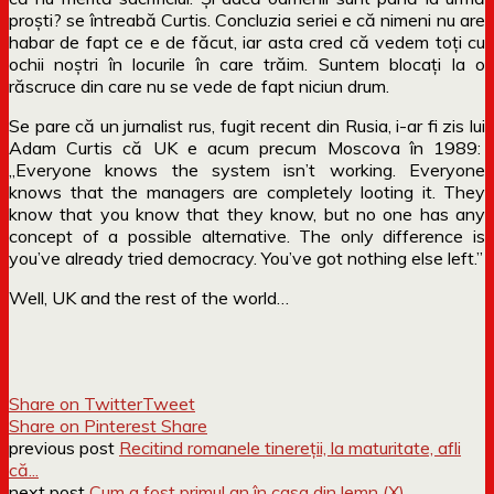
proști? se întreabă Curtis. Concluzia seriei e că nimeni nu are
habar de fapt ce e de făcut, iar asta cred că vedem toți cu
ochii noștri în locurile în care trăim. Suntem blocați la o
răscruce din care nu se vede de fapt niciun drum.
Se pare că un jurnalist rus, fugit recent din Rusia, i-ar fi zis lui
Adam Curtis că UK e acum precum Moscova în 1989:
„Everyone knows the system isn’t working. Everyone
knows that the managers are completely looting it. They
know that you know that they know, but no one has any
concept of a possible alternative. The only difference is
you’ve already tried democracy. You’ve got nothing else left.”
Well, UK and the rest of the world…
Share on Twitter
Tweet
Share on Pinterest
Share
previous post
Recitind romanele tinereții, la maturitate, afli
că...
next post
Cum a fost primul an în casa din lemn (X)