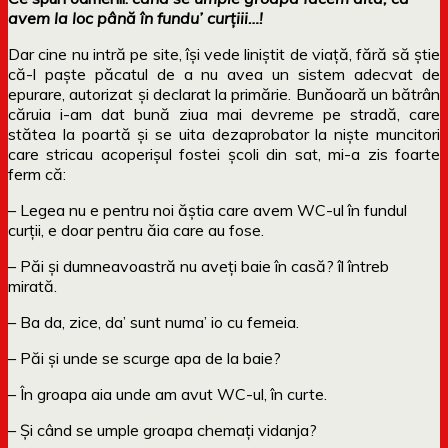
avem la loc până în fundu’ curțiii…!
Dar cine nu intră pe site, își vede liniștit de viață, fără să știe
că-l paște păcatul de a nu avea un sistem adecvat de
epurare, autorizat și declarat la primărie. Bunăoară un bătrân
căruia i-am dat bună ziua mai devreme pe stradă, care
stătea la poartă și se uita dezaprobator la niște muncitori
care stricau acoperișul fostei școli din sat, mi-a zis foarte
ferm că:
– Legea nu e pentru noi ăștia care avem WC-ul în fundul
curții, e doar pentru ăia care au fose.
– Păi și dumneavoastră nu aveți baie în casă? îl întreb
mirată.
– Ba da, zice, da’ sunt numa’ io cu femeia.
– Păi și unde se scurge apa de la baie?
– În groapa aia unde am avut WC-ul, în curte.
– Și când se umple groapa chemați vidanja?