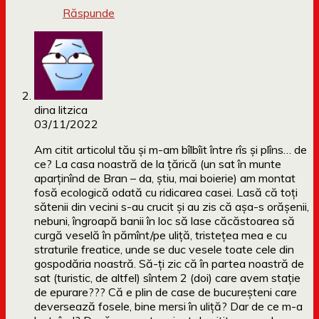
Răspunde
dina litzica
03/11/2022
Am citit articolul tău și m-am bîlbîit între rîs și plîns… de
ce? La casa noastră de la țărică (un sat în munte
aparținînd de Bran – da, știu, mai boierie) am montat
fosă ecologică odată cu ridicarea casei. Lasă că toți
sătenii din vecini s-au crucit și au zis că așa-s orășenii,
nebuni, îngroapă banii în loc să lase căcăstoarea să
curgă veselă în pămînt/pe uliță, tristețea mea e cu
straturile freatice, unde se duc vesele toate cele din
gospodăria noastră. Să-ți zic că în partea noastră de
sat (turistic, de altfel) sîntem 2 (doi) care avem stație
de epurare??? Că e plin de case de bucureșteni care
deversează fosele, bine mersi în uliță? Dar de ce m-a