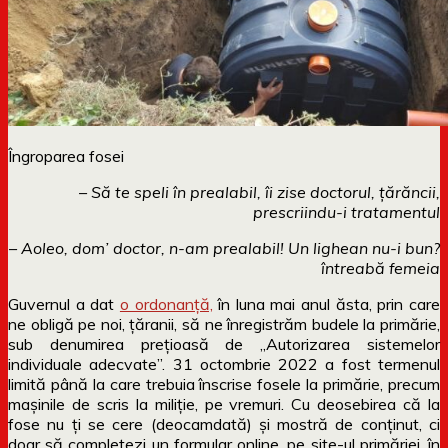
Îngroparea fosei
– Să te speli în prealabil, îi zise doctorul, țărăncii,
prescriindu-i tratamentul
– Aoleo, dom’ doctor, n-am prealabil! Un lighean nu-i bun?
întreabă femeia
Guvernul a dat
o ordonanță,
în luna mai anul ăsta, prin care
ne obligă pe noi, țăranii, să ne înregistrăm budele la primărie,
sub denumirea prețioasă de „Autorizarea sistemelor
individuale adecvate”. 31 octombrie 2022 a fost termenul
limită până la care trebuia înscrise fosele la primărie, precum
mașinile de scris la miliție, pe vremuri. Cu deosebirea că la
fose nu ți se cere (deocamdată) și mostră de conținut, ci
doar să completezi un formular online, pe site-ul primăriei, în