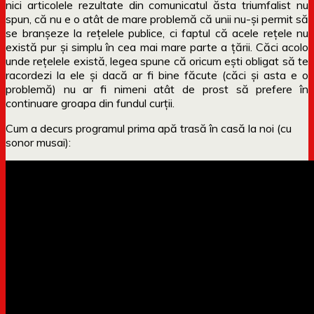
nici articolele rezultate din comunicatul ăsta triumfalist nu
spun, că nu e o atât de mare problemă că unii nu-și permit să
se branșeze la rețelele publice, ci faptul că acele rețele nu
există pur și simplu în cea mai mare parte a țării. Căci acolo
unde rețelele există, legea spune că oricum ești obligat să te
racordezi la ele și dacă ar fi bine făcute (căci și asta e o
problemă) nu ar fi nimeni atât de prost să prefere în
continuare groapa din fundul curții.
Cum a decurs programul prima apă trasă în casă la noi (cu
sonor musai):