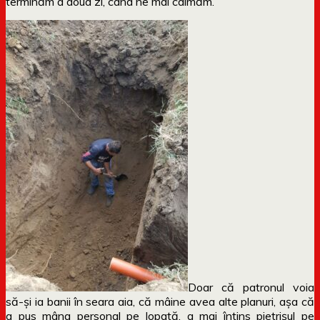
terminăm a doua zi, când ne mai calmăm.
Doar că patronul voia
să-și ia banii în seara aia, că mâine avea alte planuri, așa că
a pus mâna personal pe lopată, a mai întins pietrișul pe