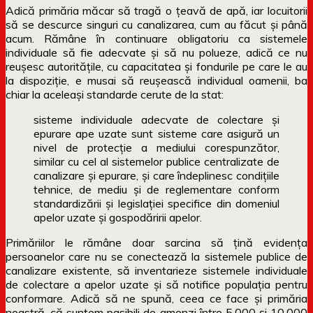
Adică primăria măcar să tragă o țeavă de apă, iar locuitorii
să se descurce singuri cu canalizarea, cum au făcut și până
acum. Rămâne în continuare obligatoriu ca sistemele
individuale să fie adecvate și să nu polueze, adică ce nu
reușesc autoritățile, cu capacitatea și fondurile pe care le au
la dispoziție, e musai să reușească individual oamenii, ba
chiar la aceleași standarde cerute de la stat:
sisteme individuale adecvate de colectare și
epurare ape uzate sunt sisteme care asigură un
nivel de protecție a mediului corespunzător,
similar cu cel al sistemelor publice centralizate de
canalizare și epurare, și care îndeplinesc condițiile
tehnice, de mediu și de reglementare conform
standardizării și legislației specifice din domeniul
apelor uzate și gospodăririi apelor.
Primăriilor le rămâne doar sarcina să
țină evidența
persoanelor care nu se conectează la sistemele publice de
canalizare existente, să inventarieze sistemele individuale
de colectare a apelor uzate și să notifice populația pentru
conformare. Adică să ne spună, ceea ce face și primăria
noastră, că suntem pasibili de amenzi între 5.000 și 10.000