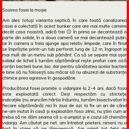
Sosirea fosei la moșie
Am ales totuși varianta septică, în care toată canalizarea
casei e colectată în acest bunker care are mai multe camere
decât casa noastră, adică trei 🙂 În prima se decantează o
parte din solide, în a doua cameră se mai decantează puțin,
iar în camera a treia ajunge apa relativ limpede, care în final
se împrăștie printr-un tub perforat, lung de 12 m, îngropat la
mai mult de un metru sub pământ. Ca să se separe mai ușor
solidul de lichid îi turnăm săptămânal niște prafuri care cică
conțin bacterii bune, bio, dar pentru sănătatea acelor bacterii
e bine să nu folosești sau măcar să nu abuzezi de substanțe
chimice prea agresive în gospodărie.
Producătorul fosei promite o vidanjare la 2-4 ani, dacă fosa
este exploatată corect. Deși respectăm cu strictețe
indicațiile (nu aruncăm hârtia înăuntru, turnăm bioactivatori în
fiecare săptămână) nici în ziua de azi, la fix un an de când
ne-am mutat în casă și exploatăm fosa zilnic, nu știm cum ar
trebui să ne dăm seama că s-a umplut și e cazul să chemăm
vidanja. Am căutat pe net, am întrebat prieteni, nimeni nu a
fost în stare să ne lămurească. Am primit tot felul de