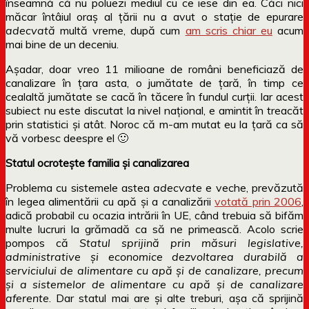
înseamnă că nu poluezi mediul cu ce iese din ea. Căci nici
măcar întâiul oraș al țării nu a avut o stație de epurare
adecvată
multă vreme, după cum
am scris chiar eu
acum
mai bine de un deceniu.
Așadar, doar vreo 11 milioane de români beneficiază de
canalizare în țara asta, o jumătate de țară, în timp ce
cealaltă jumătate se cacă în tăcere în fundul curții. Iar acest
subiect nu este discutat la nivel național, e amintit în treacăt
prin statistici și atât. Noroc că m-am mutat eu la țară ca să
vă vorbesc deespre el 🙂
Statul ocrotește familia și canalizarea
Problema cu sistemele astea
adecvate
e veche, prevăzută
în legea alimentării cu apă și a canalizării
votată prin 2006
,
adică probabil cu ocazia intrării în UE, când trebuia să bifăm
multe lucruri la grămadă ca să ne primească. Acolo scrie
pompos că
Statul sprijină prin măsuri legislative,
administrative și economice dezvoltarea durabilă a
serviciului de alimentare cu apă și de canalizare, precum
și a sistemelor de alimentare cu apă și de canalizare
aferente
. Dar statul mai are și alte treburi, așa că sprijină