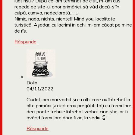
luat rîsul? După ce-am terminat de citit, m-am dus
repede pe site-ul onor primăriei, să văd dacă-s în
culpă, cumva, nedeclarată…….
Nimic, nada, nichts, niente!!! Mind you, localitate
turistică. Așadar, cu lacrimi în ochi, m-am căcat pe mine
de rîs.
Răspunde
Dollo
04/11/2022
Ciudat, am mai vorbit și cu alții care au întrebat la
alte primării și cică erau pregătiți toți cu formulare,
deci poate trebuie întrebat verbal, cine știe, or fi
având formulare doar fizic, la sediu 🙂
Răspunde