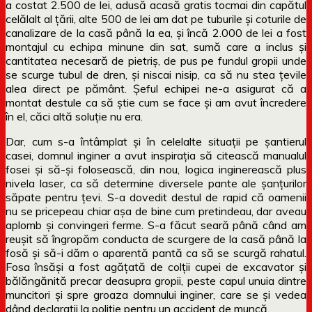
a costat 2.500 de lei, adusă acasă gratis tocmai din capătul
celălalt al țării, alte 500 de lei am dat pe tuburile și coturile de
canalizare de la casă până la ea, și încă 2.000 de lei a fost
montajul cu echipa minune din sat, sumă care a inclus și
cantitatea necesară de pietriș, de pus pe fundul gropii unde
se scurge tubul de dren, și niscai nisip, ca să nu stea țevile
alea direct pe pământ. Șeful echipei ne-a asigurat că a
montat destule ca să știe cum se face și am avut încredere
în el, căci altă soluție nu era.
Dar, cum s-a întâmplat și în celelalte situații pe șantierul
casei, domnul inginer a avut inspirația să citească manualul
fosei și să-și folosească, din nou, logica inginerească plus
nivela laser, ca să determine diversele pante ale șanțurilor
săpate pentru țevi. S-a dovedit destul de rapid că oamenii
nu se pricepeau chiar așa de bine cum pretindeau, dar aveau
aplomb și convingeri ferme. S-a făcut seară până când am
reușit să îngropăm conducta de scurgere de la casă până la
fosă și să-i dăm o aparentă pantă ca să se scurgă rahatul.
Fosa însăși a fost agățată de colții cupei de excavator și
bălăngănită precar deasupra gropii, peste capul unuia dintre
muncitori și spre groaza domnului inginer, care se și vedea
dând declarații la poliție pentru un accident de muncă.