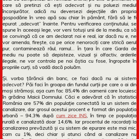
care să pretinzi că ești
adecvat
și nu poluezi mediul
înconjurător, adică nu deversezi dejecțiile din propria
gospodărie în vreo apă sau chiar în pământ, fără să le fi
epurat „adecvat” înainte. Pentru verificarea conținutului, se
spune în aceeași lege, vor veni totuși unii de la mediu, ca să
se convingă că ce am declarat noi e real, iar dacă nu e, ne
vor amenda, firește, ca pe orice nenorociți care strică aerul
pur, contaminează râul, ramul… În țara în care Garda de
mediu nu poate să depisteze, vizual și olfactiv, arderile
ilegale, ne vor controla pe noi ăștia cu fose, îngropate în
propriile curți, să vadă dacă poluăm.
Și, vorba țărăncii din banc, ce faci dacă nu ai
sistem
adecvat
? Păi faci în groapa din fundul curții pe care o ai din
moși strămoși, așa cum fac 85,4% din oamenii care locuiesc
în grădina Maicii Domnului. Căci e adevărat că în statistici
România are 57% din populație conectată la un sistem de
canalizare, dar grosul acestui procent e format din populația
urbană – 94,3% după
cum zice INS
, în timp ce populația
rurală e canalizată doar 14,6%. Iar procentul de racordați la
canalizarea prevăzută și cu sistem de epurare este mai mic,
cam cu 1%, deci chiar și atunci când ai canalizare nu