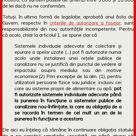
de lei dacă nu ne conformăm.
Totuși, în ultima formă de legislație, aprobată anul ăsta de
Guvern, respectiv în
criteriile de autorizare a foselor
, sunt
responsabilizate din nou autoritățile incompetente. Pentru
că acolo, chiar la articolul 1, se spune clar că
Sistemele individuale adecvate de colectare și
epurare a apelor uzate (…) pot fi autorizate numai
acolo unde instalarea unei rețele publice de
canalizare nu se justifică din punctul de vedere al
impactului asupra mediului sau din motive
economice.
(2)
Prin excepție de la
alin. (1)
, pentru
utilizatorii persoane fizice sau juridice, inclusiv cei
care au sisteme proprii de alimentare cu apă,
pot
fi autorizate sistemele individuale adecvate până
la punerea în funcțiune a sistemelor publice de
canalizare nou-înființate, la care au obligația de a
se racorda în termen de cel mult un an de la
punerea în funcțiune a acestora
.
De aici eu înțeleg că rămâne în continuare obligația statului
de a ne construi canalizări, vreodată, iar până atunci să