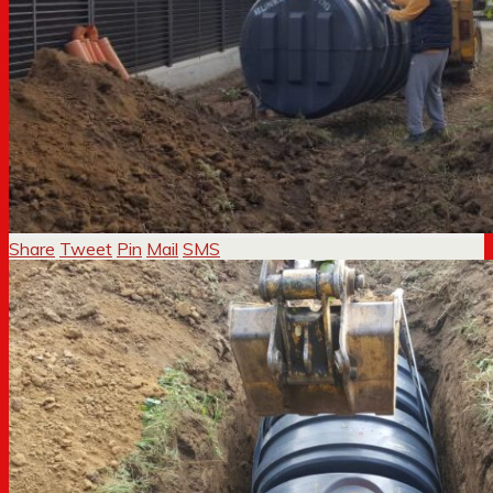
Share
Tweet
Pin
Mail
SMS