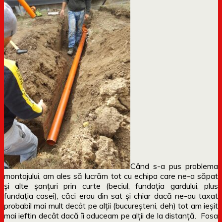
Când s-a pus problema
montajului, am ales să lucrăm tot cu echipa care ne-a săpat
și alte șanțuri prin curte (beciul, fundația gardului, plus
fundația casei), căci erau din sat și chiar dacă ne-au taxat
probabil mai mult decât pe alții (bucureșteni, deh) tot am ieșit
mai ieftin decât dacă îi aduceam pe alții de la distanță. Fosa