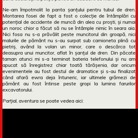
Ne-am împotmolit la panta șanțului pentru tubul de dren.
Montarea fosei de fapt a fost o colecție de întâmplări cu
potențial de accidente de muncă din alea cu proști, și numai
un noroc chior a făcut să nu se întâmple nimic în seara aia.
Nici fosa nu s-a prăvălit peste muncitorul din groapă, nici
malurile de pământ nu s-au surpat sub camioneta plină cu
pietriș, având la volan un minor, care o descărca tot
deasupra unui muncitor, aflat în șanțul de dren. Din păcate
taman atunci mi s-a terminat bateria telefonului și nu am
apucat să înregistrez chiar toată tărășenia, dar oricum
evenimentele au fost destul de dramatice și s-au finalizat
când afară ewra deja întuneric, iar ultimele grămezi de
pământ au fost întinse peste gropi la lumina farurilor
excavatorului.
Parțial, aventura se poate vedea aici: