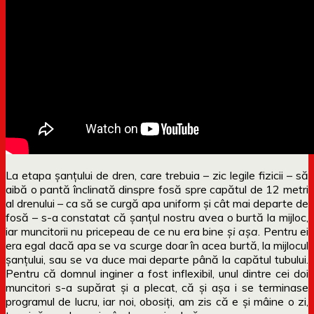
La etapa șanțului de dren, care trebuia – zic legile fizicii – să
aibă o pantă înclinată dinspre fosă spre capătul de 12 metri
al drenului – ca să se curgă apa uniform și cât mai departe de
fosă – s-a constatat că șanțul nostru avea o burtă la mijloc,
iar muncitorii nu pricepeau de ce nu era bine
și așa
. Pentru ei
era egal dacă apa se va scurge doar în acea burtă, la mijlocul
șanțului, sau se va duce mai departe până la capătul tubului.
Pentru că domnul inginer a fost inflexibil, unul dintre cei doi
muncitori s-a supărat și a plecat, că și așa i se terminase
programul de lucru, iar noi, obosiți, am zis că e și mâine o zi,