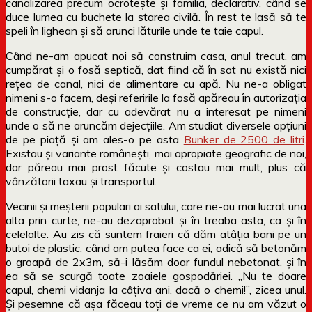
canalizarea precum ocrotește și familia, declarativ, când se
duce lumea cu buchete la starea civilă. În rest te lasă să te
speli în lighean și să arunci lăturile unde te taie capul.
Când ne-am apucat noi să construim casa, anul trecut, am
cumpărat și o fosă septică, dat fiind că în sat nu există nici
rețea de canal, nici de alimentare cu apă. Nu ne-a obligat
nimeni s-o facem, deși referirile la fosă apăreau în autorizația
de construcție, dar cu adevărat nu a interesat pe nimeni
unde o să ne aruncăm dejecțiile. Am studiat diversele opțiuni
de pe piață și am ales-o pe asta
Bunker de 2500 de litri
.
Existau și variante românești, mai apropiate geografic de noi,
dar păreau mai prost făcute și costau mai mult, plus că
vânzătorii taxau și transportul.
Vecinii și meșterii populari ai satului, care ne-au mai lucrat una
alta prin curte, ne-au dezaprobat și în treaba asta, ca și în
celelalte. Au zis că suntem fraieri că dăm atâția bani pe un
butoi de plastic, când am putea face ca ei, adică să betonăm
o groapă de 2x3m, să-i lăsăm doar fundul nebetonat, și în
ea să se scurgă toate zoaiele gospodăriei. „Nu te doare
capul, chemi vidanja la câțiva ani, dacă o chemi!”, zicea unul.
Și pesemne că așa făceau toți de vreme ce nu am văzut o