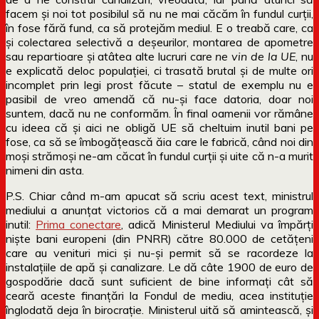
facem și noi tot posibilul să nu ne mai căcăm în fundul curții,
în fose fără fund, ca să protejăm mediul. E o treabă care, ca
și colectarea selectivă a deșeurilor, montarea de apometre
sau repartioare și atâtea alte lucruri care
ne vin de la UE
, nu
e explicată deloc populației, ci trasată brutal și de multe ori
incomplet prin legi prost făcute – statul de exemplu nu e
pasibil de vreo amendă că nu-și face datoria, doar noi
suntem, dacă nu ne conformăm. În final oamenii vor rămâne
cu ideea că și aici ne obligă UE să cheltuim inutil bani pe
fose, ca să se îmbogățească ăia care le fabrică, când noi din
moși strămoși ne-am căcat în fundul curții și uite că n-a murit
nimeni din asta.
P.S. Chiar când m-am apucat să scriu acest text, ministrul
mediului a anunțat victorios că a mai demarat un program
inutil:
Prima conectare
, adică Ministerul Mediului va împărți
niște bani europeni (din PNRR) către 80.000 de cetățeni
care au venituri mici și nu-și permit să se racordeze la
instalațiile de apă și canalizare. Le dă câte 1900 de euro de
gospodărie dacă sunt suficient de bine informați cât să
ceară aceste finanțări la Fondul de mediu, acea instituție
înglodată deja în birocrație. Ministerul uită să amintească, și