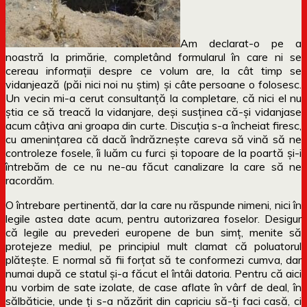
Am declarat-o pe a
noastră la primărie, completând formularul în care ni se
cereau informații despre ce volum are, la cât timp se
vidanjează (păi nici noi nu știm) și câte persoane o folosesc.
Un vecin mi-a cerut consultanță la completare, că nici el nu
știa ce să treacă la vidanjare, deși susținea că-și vidanjase
acum câțiva ani groapa din curte. Discuția s-a încheiat firesc,
cu amenințarea că dacă îndrăznește careva să vină să ne
controleze fosele, îi luăm cu furci și topoare de la poartă și-i
întrebăm de ce nu ne-au făcut canalizare la care să ne
racordăm.
O întrebare pertinentă, dar la care nu răspunde nimeni, nici în
legile astea date acum, pentru autorizarea foselor. Desigur
că legile au prevederi europene de bun simț, menite să
protejeze mediul, pe principiul mult clamat că poluatorul
plătește. E normal să fii forțat să te conformezi cumva, dar
numai după ce statul și-a făcut el întâi datoria. Pentru că aici
nu vorbim de sate izolate, de case aflate în vârf de deal, în
sălbăticie, unde ți s-a năzărit din capriciu să-ți faci casă, ci