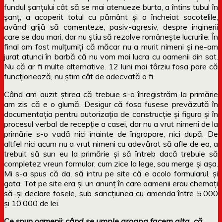
fundul șanțului cât să se mai atenueze burta, a întins tubul în
șanț, a acoperit totul cu pământ și a încheiat socotelile,
având grijă să comenteze, pasiv-agresiv, despre inginerii
care se dau mari, dar nu știu să rezolve românește lucrurile. În
final am fost mulțumiți că măcar nu a murit nimeni și ne-am
jurat atunci în barbă că nu vom mai lucra cu oamenii din sat.
Nu că ar fi multe alternative. 12 luni mai târziu fosa pare că
funcționează, nu știm cât de adecvată o fi.
Când am auzit știrea că trebuie s-o înregistrăm la primărie
am zis că e o glumă. Desigur că fosa fusese prevăzută în
documentația pentru autorizația de construcție și figura și în
procesul verbal de recepție a casei, dar nu a vrut nimeni de la
primărie s-o vadă nici înainte de îngropare, nici după. De
altfel nici acum nu a vrut nimeni cu adevărat să afle de ea, a
trebuit să sun eu la primărie și să întreb dacă trebuie să
completez vreun formular, cum zice la lege, sau merge și așa.
Mi s-a spus că da, să intru pe site că e acolo formularul, și
gata. Tot pe site era și un anunț în care oamenii erau chemați
să-și declare fosele, sub sancțiunea cu amenda între 5.000
și 10.000 de lei.
Ce spun oamenii:
când se umple groapa facem alta, că