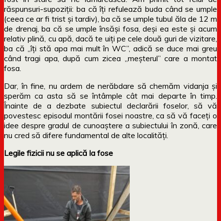
răspunsuri-supoziții: ba că îți refulează buda când se umple
(ceea ce ar fi trist și tardiv), ba că se umple tubul ăla de 12 m
de drenaj, ba că se umple însăși fosa, deși ea este și acum
relativ plină, cu apă, dacă te uiți pe cele două guri de vizitare,
ba că „îți stă apa mai mult în WC”, adică se duce mai greu
când tragi apa, după cum zicea „meșterul” care a montat
fosa.
Dar, în fine, nu ardem de nerăbdare să chemăm vidanja și
sperăm ca asta să se întâmple cât mai departe în timp.
Înainte de a dezbate subiectul declarării foselor, să vă
povestesc episodul montării fosei noastre, ca să vă faceți o
idee despre gradul de cunoaștere a subiectului în zonă, care
nu cred să difere fundamental de alte localități.
Legile fizicii nu se aplică la fose