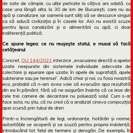
de sate de câmpie, cu ulițe pietruite la câțiva ani odată, cu
case una lângă alta, la 30 de km de București, care nu au
apă și canalizare, iar oamenii sunt siliți să se descurce singuri
ca să aducă civilizația și în casele lor. Aici nu există scuze
pentru lipsa canalizării și a alimentării cu apă, ci doar
indiferență politică.
Ce spune legea: ce nu reușește statul, e musai să facă
cetățeanul
Concret,
OU 144/2021
interzice „
evacuarea directă a apelor
uzate neepurate din sistemele individuale adecvate de
colectare și epurare ape uzate, în apele de suprafață, apele
subterane sau pe terenuri”. Adică chiar și noi, cu fosa noastră
eco, probabil că n-am avea voie să evacuăm apa rezultată
din ea în pământ, fără să ne asigurăm înainte că ce iese din
cele trei camere de decantare nu poluează solul. Cum s-ar
face asta, nu știu, că nu cred că a analizat cineva compoziția
apei scursă prin tubul de dren.
Printr-o încrengătură de legi, ordonanțe, hotărâri și norme,
autoritățile se acoperă și se scuză pentru propria indolență,
introducând tot felul de termeni și derogări. De exemplu, în