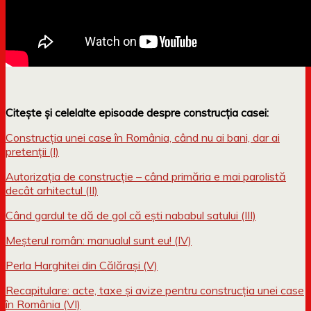
Citește și celelalte episoade despre construcția casei:
Construcția unei case în România, când nu ai bani, dar ai
pretenții (I)
Autorizația de construcție – când primăria e mai parolistă
decât arhitectul (II)
Când gardul te dă de gol că ești nababul satului (III)
Meșterul român: manualul sunt eu! (IV)
Perla Harghitei din Călărași (V)
Recapitulare: acte, taxe și avize pentru construcția unei case
în România (VI)