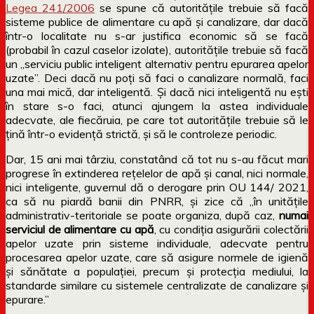
Legea 241/2006
se spune că autoritățile trebuie să facă
sisteme publice de alimentare cu apă și canalizare, dar dacă
într-o localitate nu s-ar justifica economic să se facă
(probabil în cazul caselor izolate), autoritățile trebuie să facă
un „serviciu public inteligent alternativ pentru epurarea apelor
uzate”. Deci dacă nu poți să faci o canalizare normală, faci
una mai mică, dar inteligentă. Și dacă nici inteligentă nu ești
în stare s-o faci, atunci ajungem la astea individuale
adecvate, ale fiecăruia, pe care tot autoritățile trebuie să le
țină într-o evidență strictă, și să le controleze periodic.
Dar, 15 ani mai târziu, constatând că tot nu s-au făcut mari
progrese în extinderea rețelelor de apă și canal, nici normale,
nici inteligente, guvernul dă o derogare prin OU 144/ 2021,
ca să nu piardă banii din PNRR, și zice că „în
unitățile
administrativ-teritoriale se poate organiza, după caz,
numai
serviciul de alimentare cu apă
, cu condiția asigurării colectării
apelor uzate prin sisteme individuale, adecvate pentru
procesarea apelor uzate, care să asigure normele de igienă
și sănătate a populației, precum și protecția mediului, la
standarde similare cu sistemele centralizate de canalizare și
epurare.”