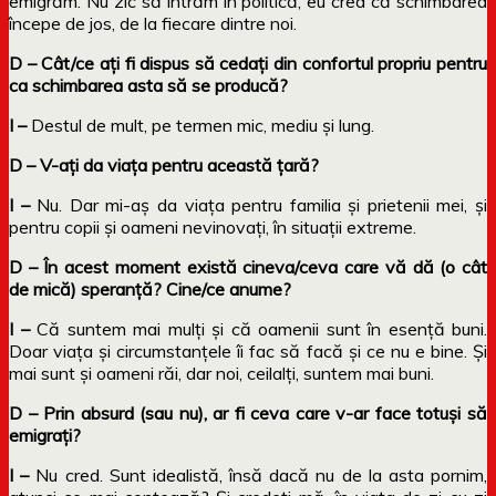
emigrăm. Nu zic să intrăm în politică, eu cred că schimbarea
începe de jos, de la fiecare dintre noi.
D – Cât/ce ați fi dispus să cedați din confortul propriu pentru
ca schimbarea asta să se producă?
I –
Destul de mult, pe termen mic, mediu și lung.
D – V-ați da viața pentru această țară?
I –
Nu. Dar mi-aș da viața pentru familia și prietenii mei, și
pentru copii și oameni nevinovați, în situații extreme.
D – În acest moment există cineva/ceva care vă dă (o cât
de mică) speranță? Cine/ce anume?
I –
Că suntem mai mulți și că oamenii sunt în esență buni.
Doar viața și circumstanțele îi fac să facă și ce nu e bine. Și
mai sunt și oameni răi, dar noi, ceilalți, suntem mai buni.
D – Prin absurd (sau nu), ar fi ceva care v-ar face totuși să
emigrați?
I –
Nu cred. Sunt idealistă, însă dacă nu de la asta pornim,