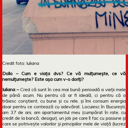
Credit foto: Iuliana
Dollo – Cum e viața dvs? Ce vă mulțumește, ce vă
nemulțumește? Este așa cum v-o doriți?
Iuliana –
Cred
că
sunt
în
cea
mai
bună
perioadă
a
vieții
mele
de
până
acum. Nu pentru
că
ar fi
ideală
, ci pentru
că
o
trăiesc
conștient
, cu bune
și
cu rele,
și
îmi
consum energia
doar pentru ce
contează
cu
adevărat
. Locuiesc
în
București
,
am 37 de ani, am apartamentul meu (
cumpărat
în
rate
, cu
credit de
la
bancă
, desigur), un job pe care
îl
fac cu pasiune
și
care se
potrivește
valorilor
și
principiilor mele de
viață
(lucrez