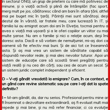
în
sectorul ONG), un grup de prieteni cu care
mă
potrivesc de
minune,
și
o
viață
activă
și
plină
de
întâmplări
(fac sport,
merg mult pe jos,
călătoresc
când
am
bani
în
afara
țării
, altfel
mai
pe buget
mic
în
țară
).
Părinții
mei
sunt
sănătoși
,
deși
destul
de
în
vârstă
, iar fratele meu, care
lucrează
în
IT
,
și
familia lui au emigrat acum doi ani
în
Elveția
, tocmai pentru a
avea o
viață
mai
ușoară
și
a le oferi copiilor un viitor cu
mai
multe
șanse
. Nu am o familie
și
nici o
relație
acum,
deși
îmi
doresc
asta
.
Dacă
e
să
vorbim de
nemulțumiri
,
mi
–
aș
dori
ca
oamenii
să
fie efectiv
mai
buni.
Și
de aici tot ce
înseamnă
asta
.
Și
aș
mai
vrea un sistem de
sănătate
capabil
să
răspundă
nevoilor reale,
și
mai
ales
nevoilor tuturor. Apoi un
sistem de
educație
care
să
scoată
tineri
pregătiți
pentru
viață
reală
și
nu cea din
cărți
,
sau
cea de acum un secol.
Și
un sistem juridic complet independent
și
eficient.
D – V-ați gândit vreodată la emigrare? Cum, în ce context, e
un gând care revine sistematic sau pe care l-ați dat la spate
definitiv?
I –
M-am gândit, da, dar nu serios. Profesional pentru mine ar
fi însemnat o dezvoltare extraordinară, aș fi evoluat mult mai
repede și mai bine, și nu mă refer financiar, ci ca evoluție