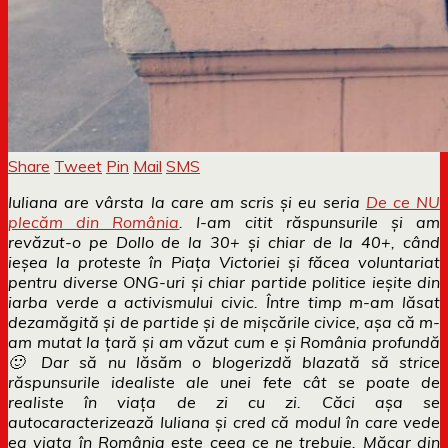
Share
Tweet
Pin
Mail
SMS
Iuliana are vârsta la care am scris și eu seria
De ce NU
plecăm din România
. I-am citit răspunsurile și am
revăzut-o pe Dollo de la 30+ și chiar de la 40+, când
ieșea la proteste în Piața Victoriei și făcea voluntariat
pentru diverse ONG-uri și chiar partide politice ieșite din
iarba verde a activismului civic. Între timp m-am lăsat
dezamăgită și de partide și de mișcările civice, așa că m-
am mutat la țară și am văzut cum e și România profundă
🙂 Dar să nu lăsăm o blogerizdă blazată să strice
răspunsurile idealiste ale unei fete cât se poate de
realiste în viața de zi cu zi. Căci așa se
autocaracterizează Iuliana și cred că modul în care vede
ea viața în România este ceea ce ne trebuie. Măcar din