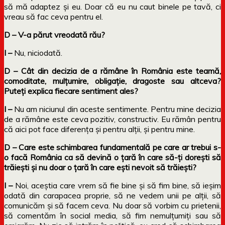
să mă adaptez și eu. Doar că eu nu caut binele pe tavă, ci
vreau să fac ceva pentru el.
D – V-a părut vreodată rău?
I –
Nu, niciodată.
D – Cât din decizia de a rămâne în România este teamă,
comoditate, mulțumire, obligație, dragoste sau altceva?
Puteți explica fiecare sentiment ales?
I –
Nu am niciunul din aceste sentimente. Pentru mine decizia
de a rămâne este ceva pozitiv, constructiv. Eu rămân pentru
că aici pot face diferența și pentru alții, și pentru mine.
D – Care este schimbarea fundamentală pe care ar trebui s-
o facă România ca să devină o țară în care să-ți dorești să
trăiești și nu doar o țară în care ești nevoit să trăiești?
I –
Noi, aceștia care vrem să fie bine și să fim bine, să ieșim
odată din carapacea proprie, să ne vedem unii pe alții, să
comunicăm și să facem ceva. Nu doar să vorbim cu prietenii,
să comentăm în social media, să fim nemulțumiți sau să