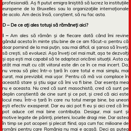
profesională. Aș fi putut emigra liniștită să lucrez la instituțiile
europene de la Bruxelles sau la organizațiile internaționale
de acolo. Am decis însă, conștient, să nu fac asta.
D – De ce ați ales totuși să rămâneți aici?
I –
Am ales să rămân și de fiecare dată când îmi revine
gândul acesta în minte știu bine de ce am făcut-o: pentru că
doar pornind de la mai puțin, sau mai dificil, ai șansa să înveți,
să crești, să evoluezi. Așa înveți cel mai mult, așa te dezvolți
și așa ești mai capabil să te adaptezi oricărei situații. Asta cu
atât mai mult cu cât viitorul este din ce în ce mai incert. Da,
nu vreau să plec într-o țară în care totul e mai simplu, mai
curat, mai previzibil, mai ușor. Pentru că mă voi complace în
această stare și știu sigur că îmi va fi bine. Dar esența mea
nu e aceasta. Nu cred că sunt masochistă, cred că sunt pe
deplin conștientă de cine sunt și ce pot, și cred că aici este
locul meu. Într-o țară în care nu totul merge bine, ba uneori
ești efectiv exasperat. Dar eu aici pot fi eu și aici cred că îmi
pot aduce cel mai bine contribuția. Desigur, mai sunt și
motive legate de părinți, prieteni, locurile dragi mie. Dar astea
în timp se pot acoperi și plecat fiind, așa cum fac milioane de
români pentru care România nu mai e acasă. Deci aș putea