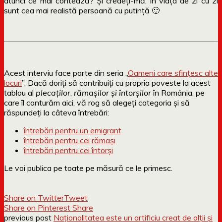
atunci ce mai contează? Și credeți-mă, în viața de zi cu zi
sunt cea mai realistă persoană cu putință 🙂
Acest interviu face parte din seria „
Oameni care sfințesc alte
locuri
”. Dacă doriți să contribuiți cu propria poveste la acest
tablou al
plecaților
,
rămașilor și întorșilor
în România, pe
care îl conturăm aici, vă rog să alegeți categoria și să
răspundeți la câteva întrebări:
întrebări pentru un emigrant
întrebări pentru cei rămași
întrebări pentru cei întorși
Le voi publica pe toate pe măsură ce le primesc.
Share on Twitter
Tweet
Share on Pinterest
Share
previous post
Naționalitatea este un artificiu creat de alții și