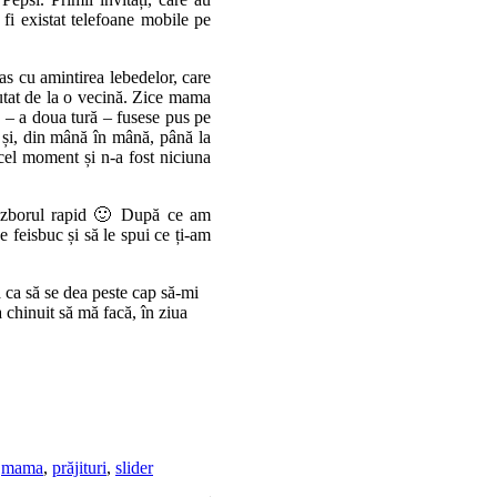
 fi existat telefoane mobile pe
s cu amintirea lebedelor, care
utat de la o vecină. Zice mama
de – a doua tură – fusese pus pe
ă și, din mână în mână, până la
cel moment și n-a fost niciuna
at zborul rapid 🙂 După ce am
e feisbuc și să le spui ce ți-am
 ca să se dea peste cap să-mi
 chinuit să mă facă, în ziua
,
mama
,
prăjituri
,
slider