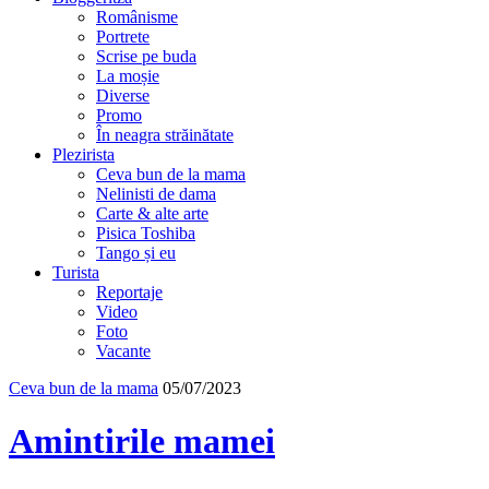
Românisme
Portrete
Scrise pe buda
La moșie
Diverse
Promo
În neagra străinătate
Plezirista
Ceva bun de la mama
Nelinisti de dama
Carte & alte arte
Pisica Toshiba
Tango și eu
Turista
Reportaje
Video
Foto
Vacante
Ceva bun de la mama
05/07/2023
Amintirile mamei