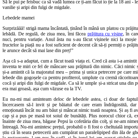
Să le pui pe feisbuc ca să vadă lumea ce ți-am făcut io ție la 18 ani -
vanilie și aripi din fulgi de migdale.
Lebedele mamei
Surprizăăă! strigă mama încântată, ținând în mână un platou cu prăjitur
lebădă. De regulă, de ziua mea, îmi făcea
prăjitura cu vișine
, în car
nuci, pentru variație. Anul ăsta nu s-au făcut vișinele nici la moșie 
fructelor la piață nu a fost suficient de decent cât să-ți permiți o prăji
le arunce decât să mai lase din preț!”
Așa că s-a adaptat, cum a făcut toată viața ei. Cred că asta i-a aminti
inventa te miri ce fel de mâncare sau prăjitură din nimic. Căci nimic 
și-a amintit că la majoratul meu – prima și unica petrecere pe care mi
lebede din gogoșele ca pentru profiterol, umplute cu cremă răcoritoare
cocă și aripi din fulgi de migdale. Ca să le umple și-a stricat una din 
era mai groasă, așa cum văzuse ea la TV.
Eu nu-mi mai aminteam deloc de lebedele astea, ci doar de faptul 
încercasem să-l invit și pe băiatul de care eram îndrăgostită, da
emoționată încât nu am băut și mâncat nimic toată noaptea. Și aș fi a
cap și a pus pe masă tot soiul de bunătăți. Plus norocul chior că, 
înainte de ziua mea, băgase Pepsi la cofetăria din colț, și ne-am nim
întreagă. Nu-mi amintesc prețul, probabil o fi fost o cheltuială import
știu că în seara petrecerii am cumpărat un paralelipiped din ăla de g
la restaurante, l-am pus în cadă, și în jurul lui am așezat sticlele cu