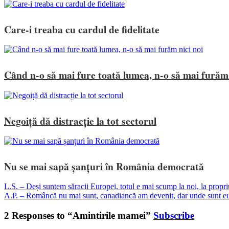
Care-i treaba cu cardul de fidelitate
Când n-o să mai fure toată lumea, n-o să mai furăm 
Negoiță dă distracție la tot sectorul
Nu se mai sapă șanțuri în România democrată
L.S. – Deși suntem săracii Europei, totul e mai scump la noi, la propriu
A.P. – Româncă nu mai sunt, canadiancă am devenit, dar unde sunt e
2 Responses to “Amintirile mamei”
Subscribe