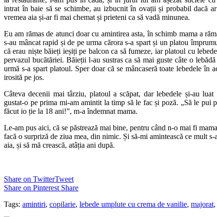
intrat în baie să se schimbe, au izbucnit în ovații și probabil dacă ar
vremea aia și-ar fi mai chemat și prieteni ca să vadă minunea.
Eu am rămas de atunci doar cu amintirea asta, în schimb mama a răma
s-au mâncat rapid și de pe urma cărora s-a spart și un platou împrum
că erau niște băieți ieșiți pe balcon ca să fumeze, iar platoul cu lebe
pervazul bucătăriei. Băieții l-au sustras ca să mai guste câte o lebăd
urmă s-a spart platoul. Sper doar că se mâncaseră toate lebedele în a
irosită pe jos.
Câteva decenii mai târziu, platoul a scăpat, dar lebedele și-au lu
gustat-o pe prima mi-am amintit la timp să le fac și poză. „Să le pui p
făcut io ție la 18 ani!”, m-a îndemnat mama.
Le-am pus aici, că se păstrează mai bine, pentru când n-o mai fi mama
facă o surpriză de ziua mea, din nimic. Și să-mi amintească ce mult s-a
aia, și să mă crească, atâția ani după.
Share on Twitter
Tweet
Share on Pinterest
Share
Tags:
amintiri
,
copilarie
,
lebede umplute cu crema de vanilie
,
majorat