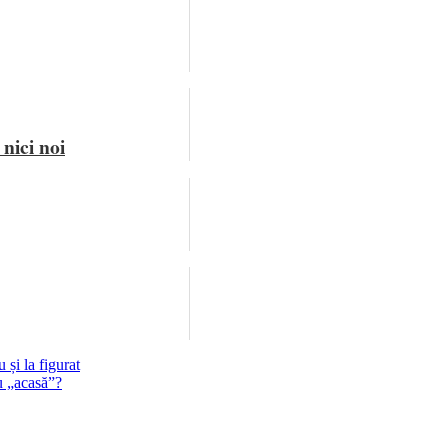
nici noi
 și la figurat
u „acasă”?