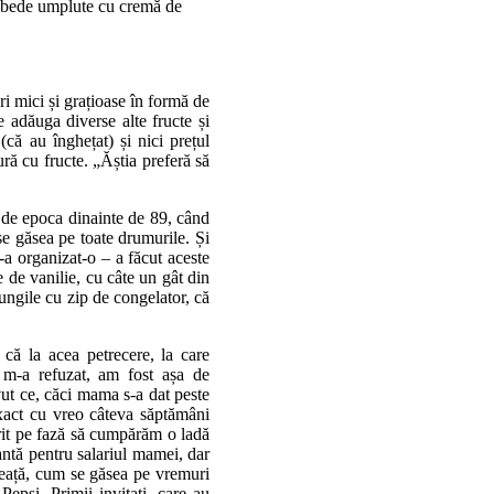
 lebede umplute cu cremă de
i mici și grațioase în formă de
e adăuga diverse alte fructe și
(că au înghețat) și nici prețul
tură cu fructe. „Ăștia preferă să
t de epoca dinainte de 89, când
se găsea pe toate drumurile. Și
-a organizat-o – a făcut aceste
 de vanilie, cu câte un gât din
pungile cu zip de congelator, că
că la acea petrecere, la care
r m-a refuzat, am fost așa de
vut ce, căci mama s-a dat peste
exact cu vreo câteva săptămâni
erit pe fază să cumpărăm o ladă
antă pentru salariul mamei, dar
heață, cum se găsea pe vremuri
 Pepsi. Primii invitați, care au