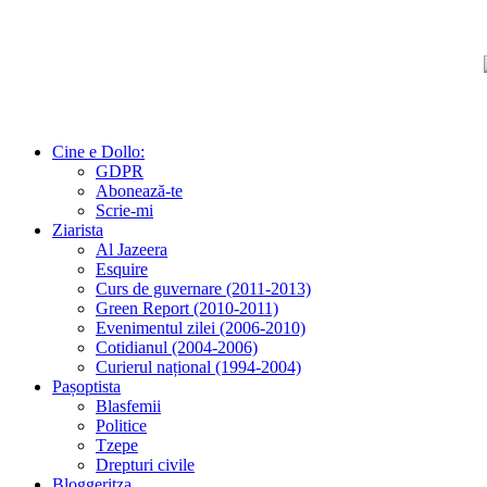
Cine e Dollo:
GDPR
Abonează-te
Scrie-mi
Ziarista
Al Jazeera
Esquire
Curs de guvernare (2011-2013)
Green Report (2010-2011)
Evenimentul zilei (2006-2010)
Cotidianul (2004-2006)
Curierul național (1994-2004)
Pașoptista
Blasfemii
Politice
Tzepe
Drepturi civile
Bloggeritza