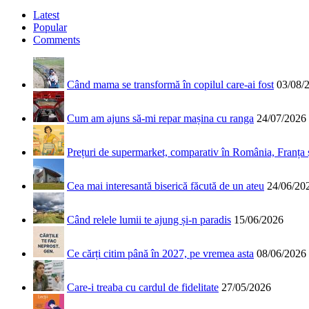
Latest
Popular
Comments
Când mama se transformă în copilul care-ai fost
03/08/
Cum am ajuns să-mi repar mașina cu ranga
24/07/2026
Prețuri de supermarket, comparativ în România, Franța
Cea mai interesantă biserică făcută de un ateu
24/06/20
Când relele lumii te ajung și-n paradis
15/06/2026
Ce cărți citim până în 2027, pe vremea asta
08/06/2026
Care-i treaba cu cardul de fidelitate
27/05/2026