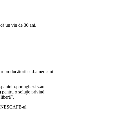
că un vin de 30 ani.
iar producătorii sud-americani
spaniolo-portughezi s-au
f) pentru o soluție privind
liberă”.
tat NESCAFE-ul.