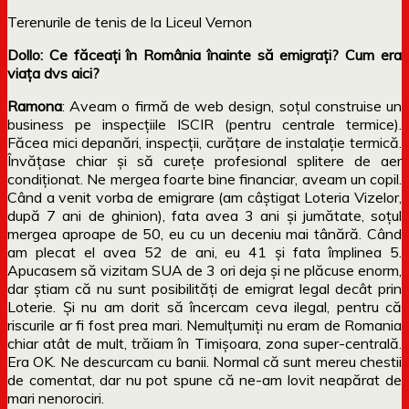
Terenurile de tenis de la Liceul Vernon
Dollo: Ce făceați în România înainte să emigrați? Cum era
viața dvs aici?
Ramona
: Aveam o firmă de web design, soțul construise un
business pe inspecțiile ISCIR (pentru centrale termice).
Făcea mici depanări, inspecții, curățare de instalație termică.
Învățase chiar și să curețe profesional splitere de aer
condiționat. Ne mergea foarte bine financiar, aveam un copil.
Când a venit vorba de emigrare (am câștigat Loteria Vizelor,
după 7 ani de ghinion), fata avea 3 ani și jumătate, soțul
mergea aproape de 50, eu cu un deceniu mai tânără. Când
am plecat el avea 52 de ani, eu 41 și fata împlinea 5.
Apucasem să vizitam SUA de 3 ori deja și ne plăcuse enorm,
dar știam că nu sunt posibilități de emigrat legal decât prin
Loterie. Și nu am dorit să încercam ceva ilegal, pentru că
riscurile ar fi fost prea mari. Nemulțumiți nu eram de Romania
chiar atât de mult, trăiam în Timișoara, zona super-centrală.
Era OK. Ne descurcam cu banii. Normal că sunt mereu chestii
de comentat, dar nu pot spune că ne-am lovit neapărat de
mari nenorociri.