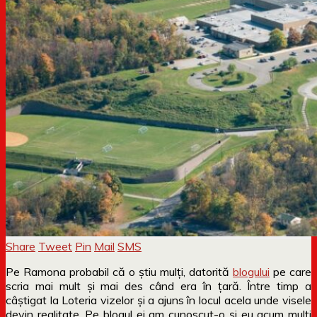
Share
Tweet
Pin
Mail
SMS
Pe Ramona probabil că o știu mulți, datorită
blogului
pe care
scria mai mult și mai des când era în țară. Între timp a
câștigat la Loteria vizelor și a ajuns în locul acela unde visele
devin realitate. Pe blogul ei am cunoscut-o și eu acum mulți