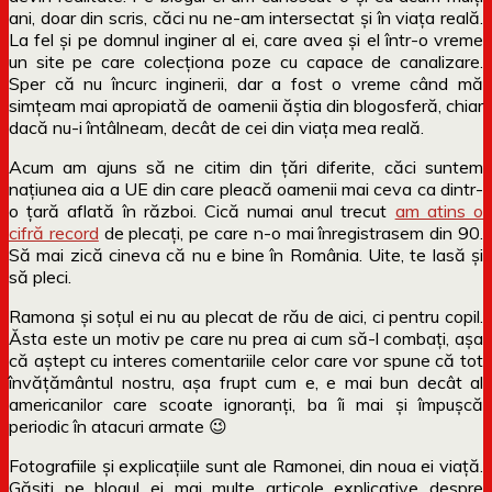
ani, doar din scris, căci nu ne-am intersectat și în viața reală.
La fel și pe domnul inginer al ei, care avea și el într-o vreme
un site pe care colecționa poze cu capace de canalizare.
Sper că nu încurc inginerii, dar a fost o vreme când mă
simțeam mai apropiată de oamenii ăștia din blogosferă, chiar
dacă nu-i întâlneam, decât de cei din viața mea reală.
Acum am ajuns să ne citim din țări diferite, căci suntem
națiunea aia a UE din care pleacă oamenii mai ceva ca dintr-
o țară aflată în război. Cică numai anul trecut
am atins o
cifră record
de plecați, pe care n-o mai înregistrasem din 90.
Să mai zică cineva că nu e bine în România. Uite, te lasă și
să pleci.
Ramona și soțul ei nu au plecat de rău de aici, ci pentru copil.
Ăsta este un motiv pe care nu prea ai cum să-l combați, așa
că aștept cu interes comentariile celor care vor spune că tot
învățământul nostru, așa frupt cum e, e mai bun decât al
americanilor care scoate ignoranți, ba îi mai și împușcă
periodic în atacuri armate 😉
Fotografiile și explicațiile sunt ale Ramonei, din noua ei viață.
Găsiți pe blogul ei mai multe articole explicative despre