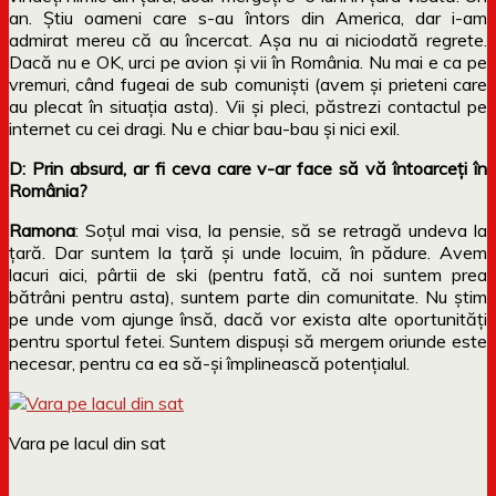
an. Știu oameni care s-au întors din America, dar i-am
admirat mereu că au încercat. Așa nu ai niciodată regrete.
Dacă nu e OK, urci pe avion și vii în România. Nu mai e ca pe
vremuri, când fugeai de sub comuniști (avem și prieteni care
au plecat în situația asta). Vii și pleci, păstrezi contactul pe
internet cu cei dragi. Nu e chiar bau-bau și nici exil.
D: Prin absurd, ar fi ceva care v-ar face să vă întoarceți în
România?
Ramona
: Soțul mai visa, la pensie, să se retragă undeva la
țară. Dar suntem la țară și unde locuim, în pădure. Avem
lacuri aici, pârtii de ski (pentru fată, că noi suntem prea
bătrâni pentru asta), suntem parte din comunitate. Nu știm
pe unde vom ajunge însă, dacă vor exista alte oportunități
pentru sportul fetei. Suntem dispuși să mergem oriunde este
necesar, pentru ca ea să-și împlinească potențialul.
Vara pe lacul din sat