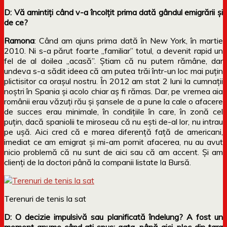
D: Vă amintiți când v-a încolțit prima dată gândul emigrării și
de ce?
Ramona
: Când am ajuns prima dată în New York, în martie
2010. Ni s-a părut foarte „familiar” totul, a devenit rapid un
fel de al doilea „acasă”. Știam că nu putem rămâne, dar
undeva s-a sădit ideea că am putea trăi într-un loc mai puțin
plictisitor ca orașul nostru. În 2012 am stat 2 luni la cumnații
noștri în Spania și acolo chiar aș fi rămas. Dar, pe vremea aia
românii erau văzuți rău și șansele de a pune la cale o afacere
de succes erau minimale, în condițiile în care, în zonă cel
puțin, dacă spaniolii te miroseau că nu ești de-al lor, nu intrau
pe ușă. Aici cred că e marea diferență față de americani,
imediat ce am emigrat și mi-am pornit afacerea, nu au avut
nicio problemă că nu sunt de aici sau că am accent. Și am
clienți de la doctori până la companii listate la Bursă.
Terenuri de tenis la sat
D: O decizie impulsivă sau planificată îndelung? A fost un
moment anume când ați spus: gata, până aici, plec din țara