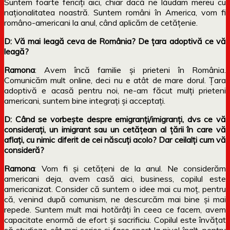
Suntem foarte fericiți aici, chiar dacă ne lăudam mereu cu
naționalitatea noastră. Suntem români în America, vom fi
româno-americani la anul, când aplicăm de cetățenie.
D: Vă mai leagă ceva de România? De țara adoptivă ce vă
leagă?
Ramona
: Avem încă familie și prieteni în România.
Comunicăm mult online, deci nu e atât de mare dorul. Țara
adoptivă e acasă pentru noi, ne-am făcut mulți prieteni
americani, suntem bine integrați și acceptați.
D: Când se vorbește despre emigranți/imigranți, dvs ce vă
considerați, un imigrant sau un cetățean al țării în care vă
aflați, cu nimic diferit de cei născuți acolo? Dar ceilalți cum vă
consideră?
Ramona
: Vom fi și cetățeni de la anul. Ne considerăm
americani deja, avem casă aici, business, copilul este
americanizat. Consider că suntem o idee mai cu moț, pentru
că, venind după comunism, ne descurcăm mai bine și mai
repede. Suntem mult mai hotărâți în ceea ce facem, avem
capacitate enormă de efort și sacrificiu. Copilul este învățat
să studieze cât mai serios și face sport la nivel înalt, pentru