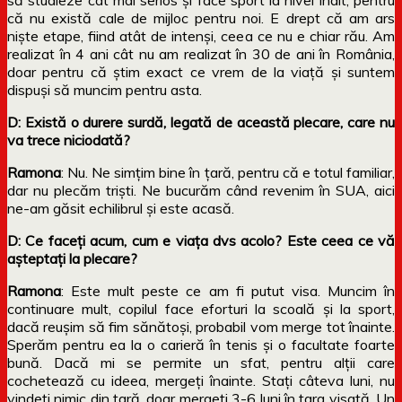
că nu există cale de mijloc pentru noi. E drept că am ars
niște etape, fiind atât de intenși, ceea ce nu e chiar rău. Am
realizat în 4 ani cât nu am realizat în 30 de ani în România,
doar pentru că știm exact ce vrem de la viață și suntem
dispuși să muncim pentru asta.
D: Există o durere surdă, legată de această plecare, care nu
va trece niciodată?
Ramona
: Nu. Ne simțim bine în țară, pentru că e totul familiar,
dar nu plecăm triști. Ne bucurăm când revenim în SUA, aici
ne-am găsit echilibrul și este acasă.
D: Ce faceți acum, cum e viața dvs acolo? Este ceea ce vă
așteptați la plecare?
Ramona
: Este mult peste ce am fi putut visa. Muncim în
continuare mult, copilul face eforturi la scoală și la sport,
dacă reușim să fim sănătoși, probabil vom merge tot înainte.
Sperăm pentru ea la o carieră în tenis și o facultate foarte
bună. Dacă mi se permite un sfat, pentru alții care
cochetează cu ideea, mergeți înainte. Stați câteva luni, nu
vindeți nimic din țară, doar mergeți 3-6 luni în țara visată. Un