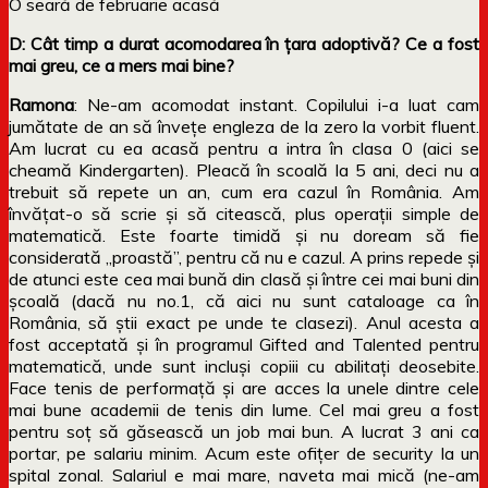
O seară de februarie acasă
D: Cât timp a durat acomodarea în țara adoptivă? Ce a fost
mai greu, ce a mers mai bine?
Ramona
: Ne-am acomodat instant. Copilului i-a luat cam
jumătate de an să învețe engleza de la zero la vorbit fluent.
Am lucrat cu ea acasă pentru a intra în clasa 0 (aici se
cheamă Kindergarten). Pleacă în scoală la 5 ani, deci nu a
trebuit să repete un an, cum era cazul în România. Am
învățat-o să scrie și să citească, plus operații simple de
matematică. Este foarte timidă și nu doream să fie
considerată „proastă”, pentru că nu e cazul. A prins repede și
de atunci este cea mai bună din clasă și între cei mai buni din
școală (dacă nu no.1, că aici nu sunt cataloage ca în
România, să știi exact pe unde te clasezi). Anul acesta a
fost acceptată și în programul Gifted and Talented pentru
matematică, unde sunt incluși copiii cu abilitați deosebite.
Face tenis de performață și are acces la unele dintre cele
mai bune academii de tenis din lume. Cel mai greu a fost
pentru soț să găsească un job mai bun. A lucrat 3 ani ca
portar, pe salariu minim. Acum este ofițer de security la un
spital zonal. Salariul e mai mare, naveta mai mică (ne-am