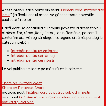
Acest interviu face parte din seria „
Oameni care sfințesc alte
locuri
” (la finalul acelui articol se găsesc toate poveștile
publicate în serie)
Dacă doriți să contribuiți cu propria poveste la acest tablou
al
plecaților
,
rămașilor și întorșilor
în România, pe care îl
conturăm aici, vă rog să alegeți categoria și să răspundeți la
câteva întrebări:
întrebări pentru un emigrant
întrebări pentru cei rămași
întrebări pentru cei întorși
Le voi publica pe toate pe măsură ce le primesc.
Share on Twitter
Tweet
Share on Pinterest
Share
previous post
Ticăloșii care se petrec sub ochii noștri
next post
G.P.: Am rămas în țară cu ideea că la un moment
dat va fi și aici bine