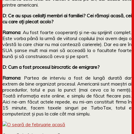
printre americani.
D: Ce au spus ceilalți membri ai familiei? Cei rămași acasă, cei
cu care ați plecat acolo?
Ramona
: Au fost foarte cooperanți și ne-au sprijinit complet.
Este vorba până la urmă de viitorul copilului (noi avem deja o
vârstă la care chiar nu mai contează carierele). Dar ea are în
SUA șanse mult mai mari să acceadă la o facultate foarte
bună și să construiască ceva și pe sport.
D: Cum a fost procesul birocratic de emigrare?
Ramona
: Partea de interviu a fost de lungă durată dar
extrem de bine organizat procesul. Americanii sunt maeștri ai
procedurilor, totul e pus la punct (mai ceva ca la nemți).
Toată informația este online, e simplu de făcut fiecare pas.
Aici ne-am făcut actele repede, eu mi-am constituit firma în
15 minute, facem taxele singuri pe TurboTax, totul e
computerizat și pus la cale cât mai simplu.