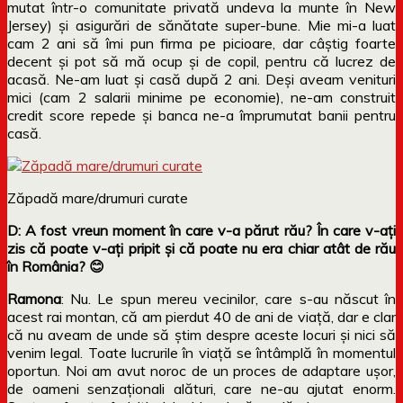
mutat într-o comunitate privată undeva la munte în New
Jersey) și asigurări de sănătate super-bune. Mie mi-a luat
cam 2 ani să îmi pun firma pe picioare, dar câștig foarte
decent și pot să mă ocup și de copil, pentru că lucrez de
acasă. Ne-am luat și casă după 2 ani. Deși aveam venituri
mici (cam 2 salarii minime pe economie), ne-am construit
credit score repede și banca ne-a împrumutat banii pentru
casă.
Zăpadă mare/drumuri curate
D
: A fost vreun moment în care v-a părut rău? În care v-ați
zis că poate v-ați pripit și că poate nu era chiar atât de rău
în România?
😊
Ramona
: Nu. Le spun mereu vecinilor, care s-au născut în
acest rai montan, că am pierdut 40 de ani de viață, dar e clar
că nu aveam de unde să știm despre aceste locuri și nici să
venim legal. Toate lucrurile în viață se întâmplă în momentul
oportun. Noi am avut noroc de un proces de adaptare ușor,
de oameni senzaționali alături, care ne-au ajutat enorm.