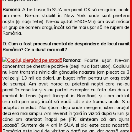
Ramona
: A fost ușor, în SUA am primit OK să emigrăm, acolo
am mers. Ne-am stabilit în New York, unde sunt prietenii
noștri (și nașii fetei). Ne-au ajutat ENORM și am avut măcar
un grup de oameni dragi, încât să fie mai ușor să ne rupem de
România.
D: Cum a fost procesul mental de desprindere de locul numit
România? Ce a durut mai mult?
Ramona
: Foarte ușor. Ne-am
concentrat pe chestiile pozitive (deși nu a fost ușor). Copilului
nu i-am transmis nimic din gândurile noastre (am plecat cu 3
valize și 13 mii de dolari, un buget infim pentru un oraș atât
de scump). Am avut noroc cu prietenii noștri care ne-au
primit în casa lor și s-au purtat exemplar cu fata. Am dus-o
imediat la tenis (sport început în România) și i-am arătat
una-alta prin oraș, încât să vadă cât e de frumos acolo. S-a
adaptat imediat. Noi știam deja unde mergem, iubim orașul,
deci era mai simplu. Am revenit în țară în vizită după 6 luni și,
când am aterizat înapoi pe JFK, simțeam că am ajuns
„acasă”. Suntem de 4 ani în SUA și aici este casa noastră.
România este locul de vizitat o dată pe an, dar acasă este