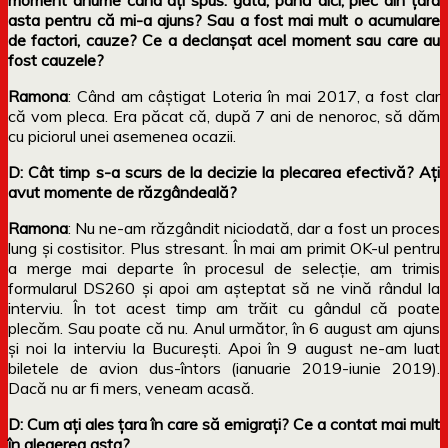
asta pentru că mi-a ajuns? Sau a fost mai mult o acumulare
de factori, cauze? Ce a declanșat acel moment sau care au
fost cauzele?
Ramona
: Când am câștigat Loteria în mai 2017, a fost clar
că vom pleca. Era păcat că, după 7 ani de nenoroc, să dăm
cu piciorul unei asemenea ocazii.
D: Cât timp s-a scurs de la decizie la plecarea efectivă? Ați
avut momente de răzgândeală?
Ramona
: Nu ne-am răzgândit niciodată, dar a fost un proces
lung și costisitor. Plus stresant. În mai am primit OK-ul pentru
a merge mai departe în procesul de selecție, am trimis
formularul DS260 și apoi am așteptat să ne vină rândul la
interviu. În tot acest timp am trăit cu gândul că poate
plecăm. Sau poate că nu. Anul următor, în 6 august am ajuns
și noi la interviu la București. Apoi în 9 august ne-am luat
biletele de avion dus-întors (ianuarie 2019-iunie 2019).
Dacă nu ar fi mers, veneam acasă.
D: Cum ați ales țara în care să emigrați? Ce a contat mai mult
în alegerea asta?